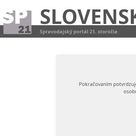
SLOVENS
Spravodajský portál 21. storočia
Pokračovaním potvrdzuje
osobn