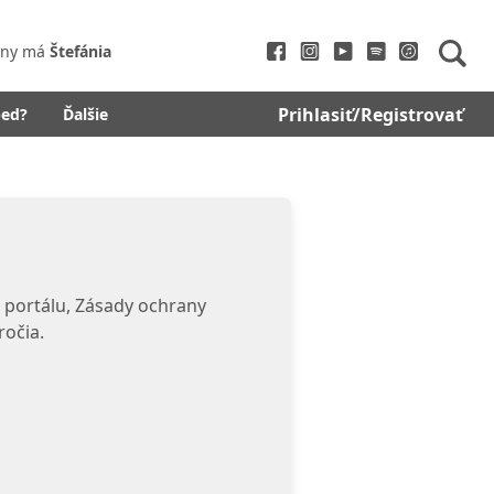
iny má
Štefánia
Prihlasiť/Registrovať
bed?
Ďalšie
 portálu, Zásady ochrany
ročia.