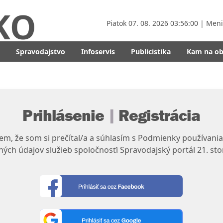
KO
Piatok
07. 08. 2026 03:56:01
| Men
Spravodajstvo
Infoservis
Publicistika
Kam na o
Prihlásenie
|
Registrácia
m, že som si prečítal/a a súhlasím s Podmienky používania
ých údajov služieb spoločnosťi Spravodajský portál 21. sto