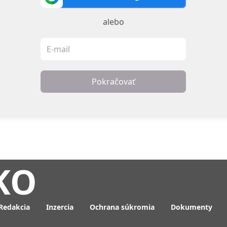
alebo
Pokračovať
KO
Redakcia
Inzercia
Ochrana súkromia
Dokumenty