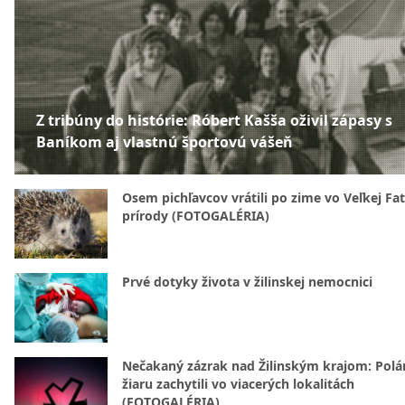
Z tribúny do histórie: Róbert Kašša oživil zápasy s
Baníkom aj vlastnú športovú vášeň
Osem pichľavcov vrátili po zime vo Veľkej Fa
prírody (FOTOGALÉRIA)
Prvé dotyky života v žilinskej nemocnici
Nečakaný zázrak nad Žilinským krajom: Polá
žiaru zachytili vo viacerých lokalitách
(FOTOGALÉRIA)