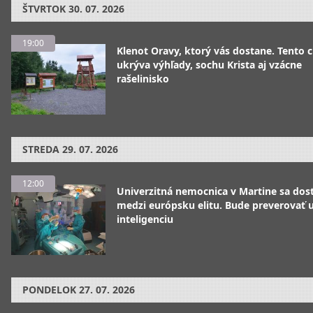
ŠTVRTOK
30. 07. 2026
19:00
Klenot Oravy, ktorý vás dostane. Tento 
ukrýva výhľady, sochu Krista aj vzácne
rašelinisko
STREDA
29. 07. 2026
12:00
Univerzitná nemocnica v Martine sa dos
medzi európsku elitu. Bude preverovať
inteligenciu
PONDELOK
27. 07. 2026