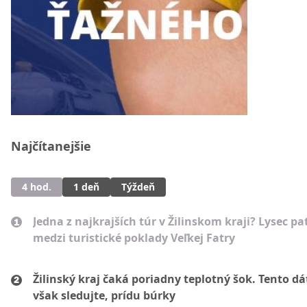
Najčítanejšie
4 hod.
1 deň
Týždeň
Jedna z najkrajších túr v Žilinskom kraji? Lysec pat
medzi turistické poklady Veľkej Fatry
Žilinský kraj čaká poriadny teplotný šok. Tento d
však sledujte, prídu búrky