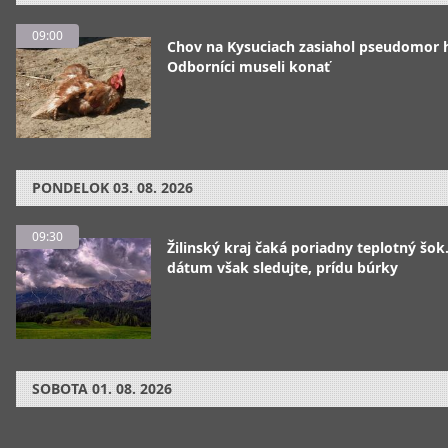
09:00
Chov na Kysuciach zasiahol pseudomor 
Odborníci museli konať
PONDELOK
03. 08. 2026
09:30
Žilinský kraj čaká poriadny teplotný šok
dátum však sledujte, prídu búrky
SOBOTA
01. 08. 2026