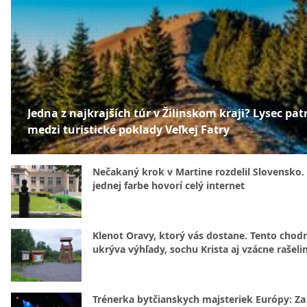
Jedna z najkrajších túr v Žilinskom kraji? Lysec patr
medzi turistické poklady Veľkej Fatry
Nečakaný krok v Martine rozdelil Slovensko.
jednej farbe hovorí celý internet
Klenot Oravy, ktorý vás dostane. Tento chod
ukrýva výhľady, sochu Krista aj vzácne rašeli
Trénerka bytčianskych majsteriek Európy: Za