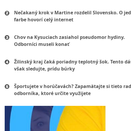
Nečakaný krok v Martine rozdelil Slovensko. O je
farbe hovorí celý internet
Chov na Kysuciach zasiahol pseudomor hydiny.
Odborníci museli konať
Žilinský kraj čaká poriadny teplotný šok. Tento d
však sledujte, prídu búrky
Športujete v horúčavách? Zapamätajte si tieto ra
odborníka, ktoré určite využijete