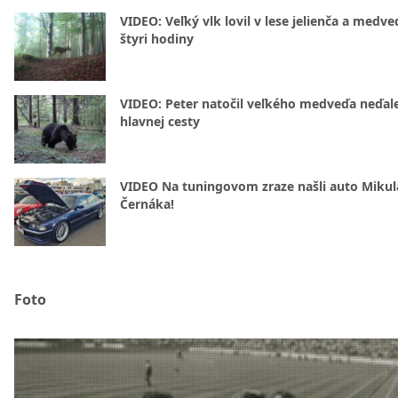
VIDEO: Veľký vlk lovil v lese jelienča a medve
štyri hodiny
VIDEO: Peter natočil veľkého medveďa neďal
hlavnej cesty
VIDEO Na tuningovom zraze našli auto Mikul
Černáka!
Foto