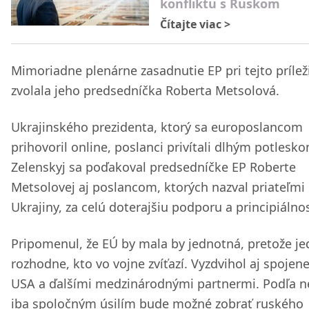
konfliktu s Ruskom
Čítajte viac
>
Mimoriadne plenárne zasadnutie EP pri tejto príleži
zvolala jeho predsedníčka Roberta Metsolová.
Ukrajinského prezidenta, ktorý sa europoslancom
prihovoril online, poslanci privítali dlhým potlesk
Zelenskyj sa poďakoval predsedníčke EP Roberte
Metsolovej aj poslancom, ktorých nazval priateľmi
Ukrajiny, za celú doterajšiu podporu a principiálno
Pripomenul, že EÚ by mala by jednotná, pretože j
rozhodne, kto vo vojne zvíťazí. Vyzdvihol aj spojen
USA a ďalšími medzinárodnými partnermi. Podľa 
iba spoločným úsilím bude možné zobrať ruského