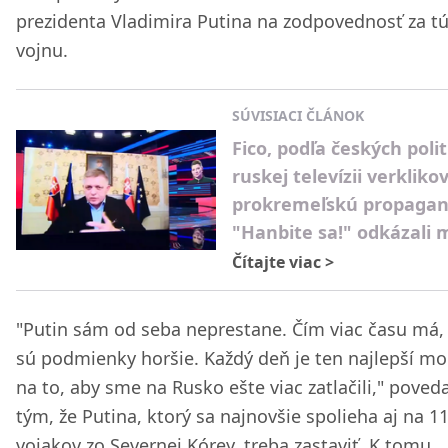
prezidenta Vladimira Putina na zodpovednosť za t
vojnu.
SÚVISIACI ČLÁNOK
Fico, podľa českých polit
ruskej televízii verkliko
prokremeľskú propagan
"Hanbite sa!" odkázali 
Čítajte viac
>
"Putin sám od seba neprestane. Čím viac času má,
sú podmienky horšie. Každý deň je ten najlepší m
na to, aby sme na Rusko ešte viac zatlačili," poveda
tým, že Putina, ktorý sa najnovšie spolieha aj na 1
vojakov zo Severnej Kórey, treba zastaviť. K tomu