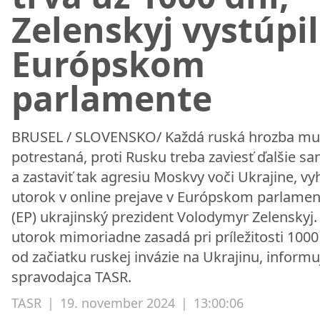
Zelenskyj vystúpil
Európskom
parlamente
BRUSEL / SLOVENSKO/ Každá ruská hrozba mus
potrestaná, proti Rusku treba zaviesť ďalšie sa
a zastaviť tak agresiu Moskvy voči Ukrajine, vyh
utorok v online prejave v Európskom parlamen
(EP) ukrajinský prezident Volodymyr Zelenskyj.
utorok mimoriadne zasadá pri príležitosti 1000
od začiatku ruskej invázie na Ukrajinu, informu
spravodajca TASR.
TASR
|
19. november 2024
|
13:00:06