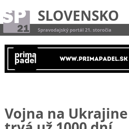
SLOVENSKO
Kat
Spravodajský portál 21. storočia
Vojna na Ukrajine
trvá už 1000 dní,