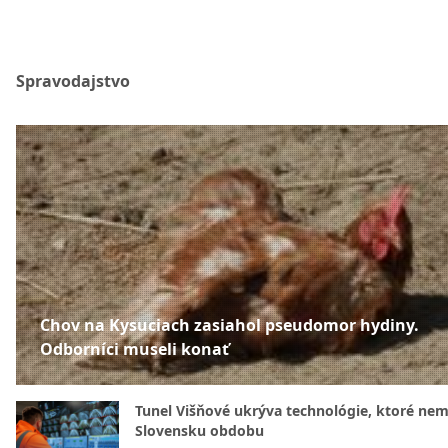
Spravodajstvo
Chov na Kysuciach zasiahol pseudomor hydiny.
Odborníci museli konať
Tunel Višňové ukrýva technológie, ktoré nem
Slovensku obdobu