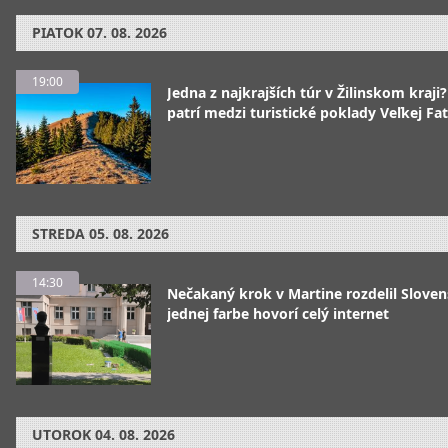
PIATOK
07. 08. 2026
19:00
Jedna z najkrajších túr v Žilinskom kraji
patrí medzi turistické poklady Veľkej Fa
STREDA
05. 08. 2026
14:30
Nečakaný krok v Martine rozdelil Sloven
jednej farbe hovorí celý internet
UTOROK
04. 08. 2026