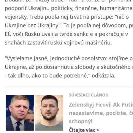
podporiť Ukrajinu politicky, finančne, humanitárne
vojensky. Treba podľa nej trvať na prístupe: "nič o
Ukrajine bez Ukrajiny". To je podľa nej dôvodom, p
EÚ voči Rusku uvalila tvrdé sankcie a pokračuje v
snahách zastaviť ruskú vojnovú mašinériu.
"Vysielame jasné, jednoduché posolstvo: stojíme p
Ukrajine, až po dosiahnutie slobody a skutočného
- tak dlho, ako to bude potrebné," odkázala.
SÚVISIACI ČLÁNOK
Zelenskyj Ficovi: Ak Put
nezastavíme, pocítite, č
schopný!
Čítajte viac
>