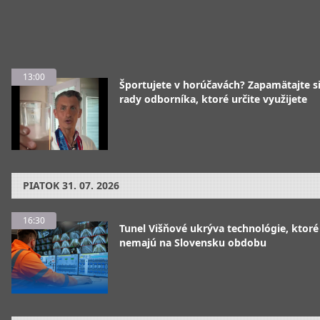
13:00
Športujete v horúčavách? Zapamätajte si
rady odborníka, ktoré určite využijete
PIATOK
31. 07. 2026
16:30
Tunel Višňové ukrýva technológie, ktoré
nemajú na Slovensku obdobu