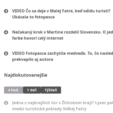
VIDEO Čo sa deje v Malej Fatre, keď odídu turisti?
Ukázala to fotopasca
Nečakaný krok v Martine rozdelil Slovensko. O je
farbe hovorí celý internet
VIDEO Fotopasca zachytila medveďa. To, čo nasled
prekvapilo aj autora
Najdiskutovanejšie
4 hod.
1 deň
Týždeň
Jedna z najkrajších túr v Žilinskom kraji? Lysec pat
medzi turistické poklady Veľkej Fatry