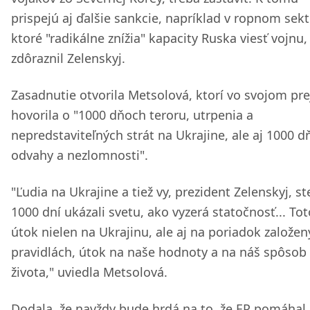
prispejú aj ďalšie sankcie, napríklad v ropnom sekt
ktoré "radikálne znížia" kapacity Ruska viesť vojnu,
zdôraznil Zelenskyj.
Zasadnutie otvorila Metsolová, ktorí vo svojom pre
hovorila o "1000 dňoch teroru, utrpenia a
nepredstaviteľných strát na Ukrajine, ale aj 1000 
odvahy a nezlomnosti".
"Ľudia na Ukrajine a tiež vy, prezident Zelenskyj, st
1000 dní ukázali svetu, ako vyzerá statočnosť... Tot
útok nielen na Ukrajinu, ale aj na poriadok založen
pravidlách, útok na naše hodnoty a na náš spôsob
života," uviedla Metsolová.
Dodala, že navždy bude hrdá na to, že EP pomáhal