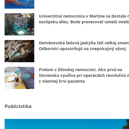
Univerzitná nemocnica v Martine sa dostala 
európsku elitu. Bude preverovať umelú intel
Demänovská ľadová jaskyňa čelí veľkej zmen
Odborníci upozorňujú na znepokojivý vývoj
Prelom v žilinskej nemocnici. Ako prvá na
Slovensku využíva pri operáciách revolučnú
z vlastnej krvi pacienta
Publicistika