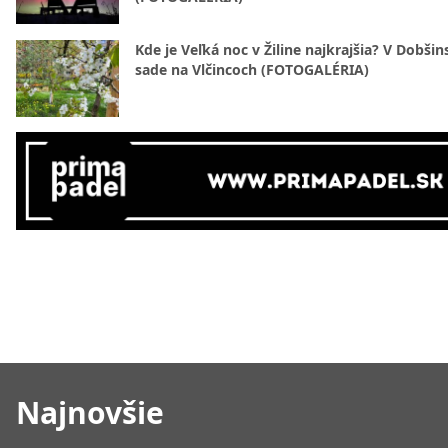
Kde je Veľká noc v Žiline najkrajšia? V Dobši
sade na Vlčincoch (FOTOGALÉRIA)
Najnovšie