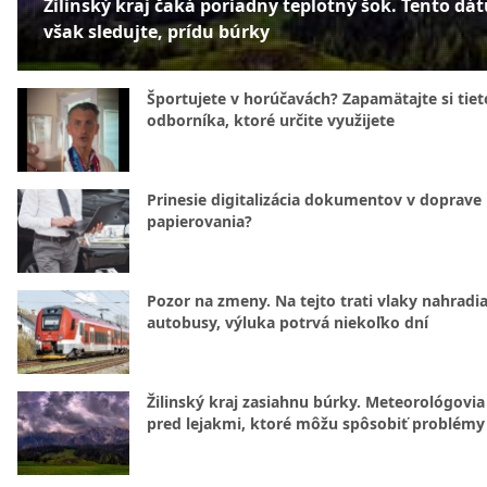
Žilinský kraj čaká poriadny teplotný šok. Tento dá
však sledujte, prídu búrky
Športujete v horúčavách? Zapamätajte si tiet
odborníka, ktoré určite využijete
Prinesie digitalizácia dokumentov v doprave
papierovania?
Pozor na zmeny. Na tejto trati vlaky nahradi
autobusy, výluka potrvá niekoľko dní
Žilinský kraj zasiahnu búrky. Meteorológovia
pred lejakmi, ktoré môžu spôsobiť problémy