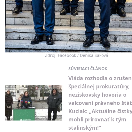
Zdroj: Facebook / Denisa Saková
SÚVISIACI ČLÁNOK
Vláda rozhodla o zrušen
špeciálnej prokuratúry,
neziskovsky hovoria o
valcovaní právneho štát
Kuciak: „Aktuálne čistky
mohli prirovnať k tým
stalinským!“