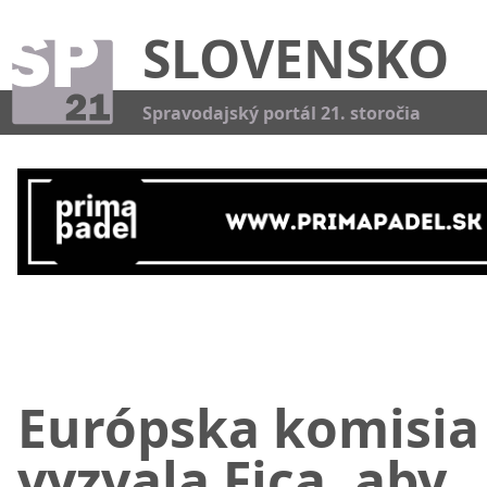
SLOVENSKO
Kat
Spravodajský portál 21. storočia
Európska komisia
vyzvala Fica, aby