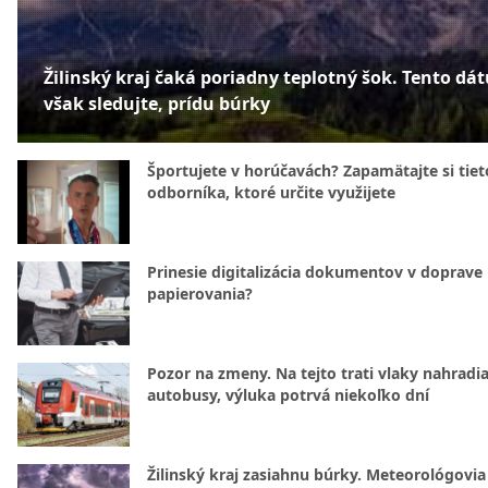
Žilinský kraj čaká poriadny teplotný šok. Tento dá
však sledujte, prídu búrky
Športujete v horúčavách? Zapamätajte si tiet
odborníka, ktoré určite využijete
Prinesie digitalizácia dokumentov v doprave
papierovania?
Pozor na zmeny. Na tejto trati vlaky nahradi
autobusy, výluka potrvá niekoľko dní
Žilinský kraj zasiahnu búrky. Meteorológovia