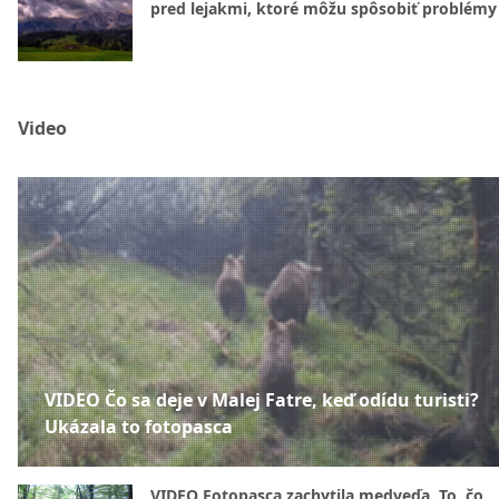
pred lejakmi, ktoré môžu spôsobiť problémy
Video
VIDEO Čo sa deje v Malej Fatre, keď odídu turisti?
Ukázala to fotopasca
VIDEO Fotopasca zachytila medveďa. To, čo