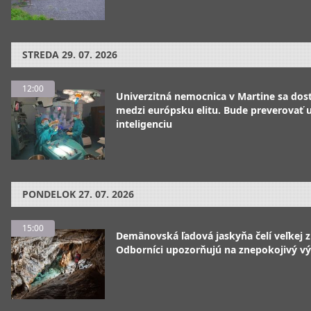
STREDA
29. 07. 2026
12:00
Univerzitná nemocnica v Martine sa dos
medzi európsku elitu. Bude preverovať
inteligenciu
PONDELOK
27. 07. 2026
15:00
Demänovská ľadová jaskyňa čelí veľkej 
Odborníci upozorňujú na znepokojivý vý