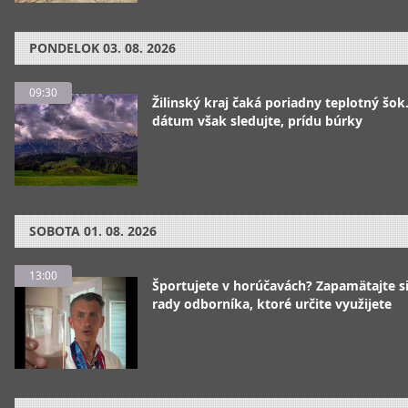
PONDELOK
03. 08. 2026
09:30
Žilinský kraj čaká poriadny teplotný šok
dátum však sledujte, prídu búrky
SOBOTA
01. 08. 2026
13:00
Športujete v horúčavách? Zapamätajte si
rady odborníka, ktoré určite využijete