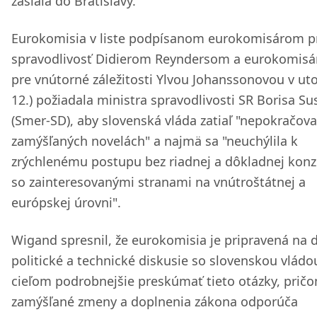
zaslala do Bratislavy.
Eurokomisia v liste podpísanom eurokomisárom p
spravodlivosť Didierom Reyndersom a eurokomisá
pre vnútorné záležitosti Ylvou Johanssonovou v uto
12.) požiadala ministra spravodlivosti SR Borisa Su
(Smer-SD), aby slovenská vláda zatiaľ "nepokračova
zamýšľaných novelách" a najmä sa "neuchýlila k
zrýchlenému postupu bez riadnej a dôkladnej konz
so zainteresovanými stranami na vnútroštátnej a
európskej úrovni".
Wigand spresnil, že eurokomisia je pripravená na ď
politické a technické diskusie so slovenskou vládo
cieľom podrobnejšie preskúmať tieto otázky, prič
zamýšľané zmeny a doplnenia zákona odporúča