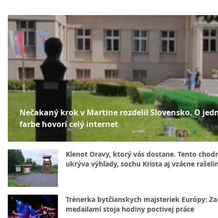
Nečakaný krok v Martine rozdelil Slovensko. O jed
farbe hovorí celý internet
Klenot Oravy, ktorý vás dostane. Tento chod
ukrýva výhľady, sochu Krista aj vzácne rašeli
Trénerka bytčianskych majsteriek Európy: Za
medailami stoja hodiny poctivej práce