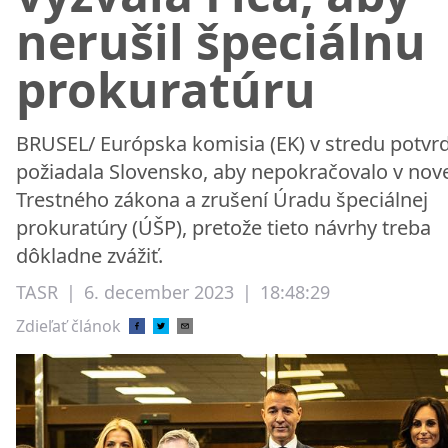
nerušil špeciálnu
prokuratúru
BRUSEL/ Európska komisia (EK) v stredu potvrdi
požiadala Slovensko, aby nepokračovalo v novel
Trestného zákona a zrušení Úradu špeciálnej
prokuratúry (ÚŠP), pretože tieto návrhy treba
dôkladne zvážiť.
TASR
|
6. december 2023
|
18:48:29
Zdieľať článok