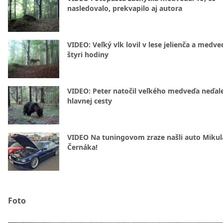
nasledovalo, prekvapilo aj autora
VIDEO: Veľký vlk lovil v lese jelienča a medve
štyri hodiny
VIDEO: Peter natočil veľkého medveďa neďal
hlavnej cesty
VIDEO Na tuningovom zraze našli auto Mikul
Černáka!
Foto