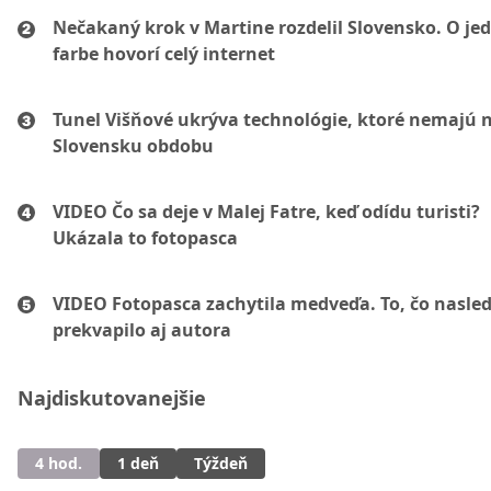
Nečakaný krok v Martine rozdelil Slovensko. O je
farbe hovorí celý internet
Tunel Višňové ukrýva technológie, ktoré nemajú 
Slovensku obdobu
VIDEO Čo sa deje v Malej Fatre, keď odídu turisti?
Ukázala to fotopasca
VIDEO Fotopasca zachytila medveďa. To, čo nasled
prekvapilo aj autora
Najdiskutovanejšie
4 hod.
1 deň
Týždeň