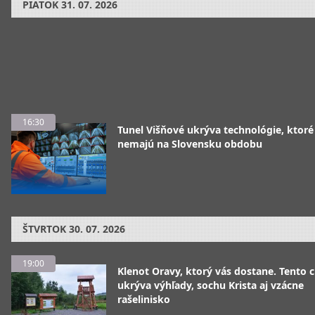
PIATOK
31. 07. 2026
16:30
Tunel Višňové ukrýva technológie, ktoré
nemajú na Slovensku obdobu
ŠTVRTOK
30. 07. 2026
19:00
Klenot Oravy, ktorý vás dostane. Tento 
ukrýva výhľady, sochu Krista aj vzácne
rašelinisko