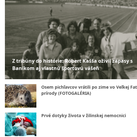
Z tribúny do histórie: Róbert Kašša oživil zápasy s
Baníkom aj vlastnú športovú vášeň
Osem pichľavcov vrátili po zime vo Veľkej Fa
prírody (FOTOGALÉRIA)
Prvé dotyky života v žilinskej nemocnici