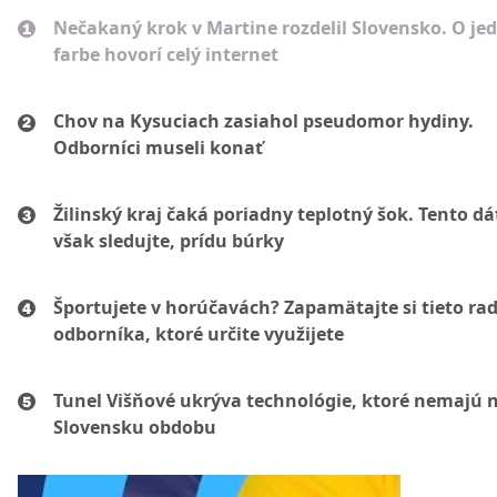
Nečakaný krok v Martine rozdelil Slovensko. O je
farbe hovorí celý internet
Chov na Kysuciach zasiahol pseudomor hydiny.
Odborníci museli konať
Žilinský kraj čaká poriadny teplotný šok. Tento d
však sledujte, prídu búrky
Športujete v horúčavách? Zapamätajte si tieto ra
odborníka, ktoré určite využijete
Tunel Višňové ukrýva technológie, ktoré nemajú 
Slovensku obdobu