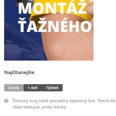
Najčítanejšie
4 hod.
1 deň
Týždeň
Žilinský kraj čaká poriadny teplotný šok. Tento d
však sledujte, prídu búrky