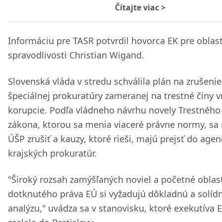
Čítajte viac
>
Informáciu pre TASR potvrdil hovorca EK pre oblas
spravodlivosti Christian Wigand.
Slovenská vláda v stredu schválila plán na zrušenie
špeciálnej prokuratúry zameranej na trestné činy 
korupcie. Podľa vládneho návrhu novely Trestného
zákona, ktorou sa menia viaceré právne normy, sa
ÚŠP zrušiť a kauzy, ktoré rieši, majú prejsť do age
krajských prokuratúr.
"Široký rozsah zamýšľaných noviel a početné oblas
dotknutého práva EÚ si vyžadujú dôkladnú a solíd
analýzu," uvádza sa v stanovisku, ktoré exekutíva 