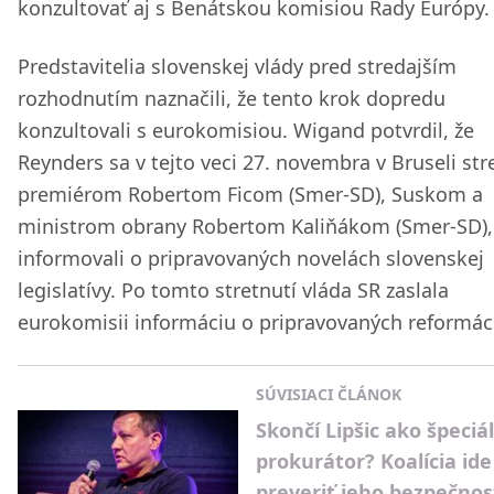
konzultovať aj s Benátskou komisiou Rady Európy.
Predstavitelia slovenskej vlády pred stredajším
rozhodnutím naznačili, že tento krok dopredu
konzultovali s eurokomisiou. Wigand potvrdil, že
Reynders sa v tejto veci 27. novembra v Bruseli stre
premiérom Robertom Ficom (Smer-SD), Suskom a
ministrom obrany Robertom Kaliňákom (Smer-SD), 
informovali o pripravovaných novelách slovenskej
legislatívy. Po tomto stretnutí vláda SR zaslala
eurokomisii informáciu o pripravovaných reformác
SÚVISIACI ČLÁNOK
Skončí Lipšic ako špeciá
prokurátor? Koalícia ide
preveriť jeho bezpečno