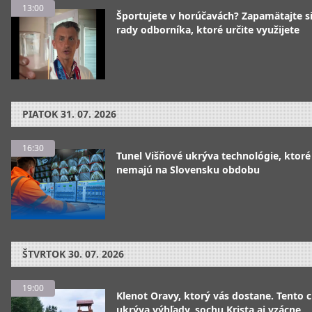
13:00
Športujete v horúčavách? Zapamätajte si
rady odborníka, ktoré určite využijete
PIATOK
31. 07. 2026
16:30
Tunel Višňové ukrýva technológie, ktoré
nemajú na Slovensku obdobu
ŠTVRTOK
30. 07. 2026
19:00
Klenot Oravy, ktorý vás dostane. Tento 
ukrýva výhľady, sochu Krista aj vzácne