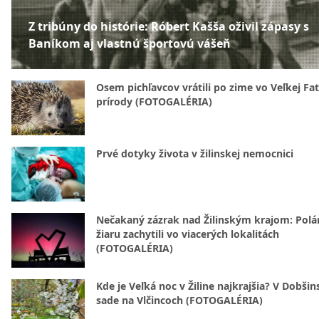
Z tribúny do histórie: Róbert Kašša oživil zápasy s
Baníkom aj vlastnú športovú vášeň
Osem pichľavcov vrátili po zime vo Veľkej Fa
prírody (FOTOGALÉRIA)
Prvé dotyky života v žilinskej nemocnici
Nečakaný zázrak nad Žilinským krajom: Polá
žiaru zachytili vo viacerých lokalitách
(FOTOGALÉRIA)
Kde je Veľká noc v Žiline najkrajšia? V Dobši
sade na Vlčincoch (FOTOGALÉRIA)