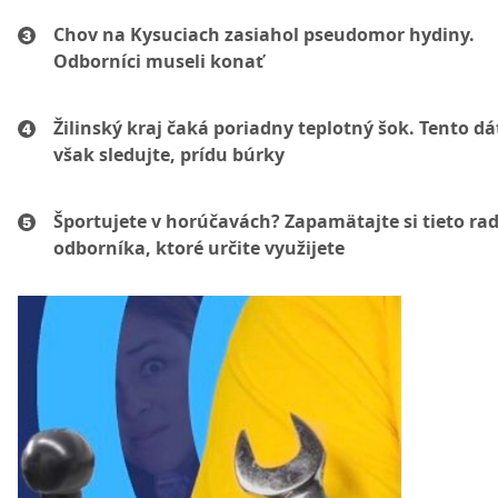
Chov na Kysuciach zasiahol pseudomor hydiny.
Odborníci museli konať
Žilinský kraj čaká poriadny teplotný šok. Tento d
však sledujte, prídu búrky
Športujete v horúčavách? Zapamätajte si tieto ra
odborníka, ktoré určite využijete