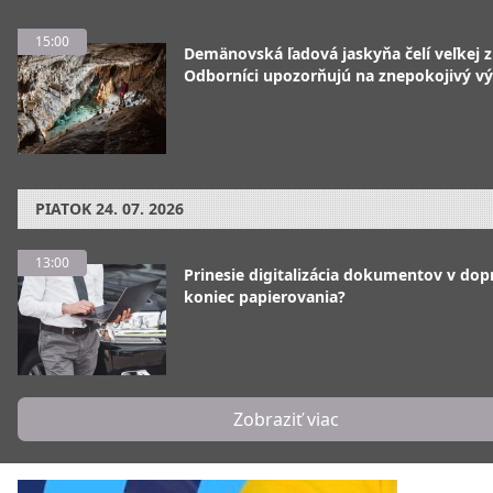
15:00
Demänovská ľadová jaskyňa čelí veľkej 
Odborníci upozorňujú na znepokojivý vý
PIATOK
24. 07. 2026
13:00
Prinesie digitalizácia dokumentov v dop
koniec papierovania?
Zobraziť viac