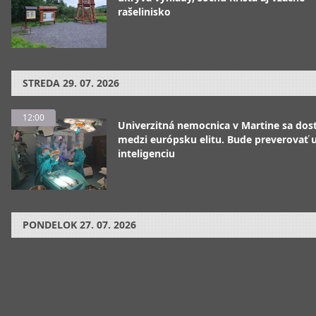
rašelinisko
STREDA
29. 07. 2026
12:00
Univerzitná nemocnica v Martine sa dos
medzi európsku elitu. Bude preverovať
inteligenciu
PONDELOK
27. 07. 2026