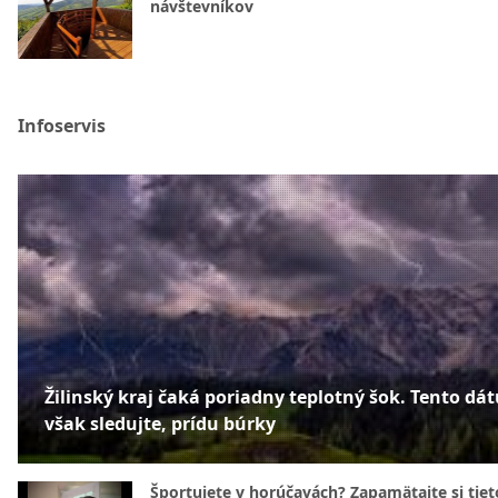
návštevníkov
Infoservis
Žilinský kraj čaká poriadny teplotný šok. Tento dá
však sledujte, prídu búrky
Športujete v horúčavách? Zapamätajte si tiet