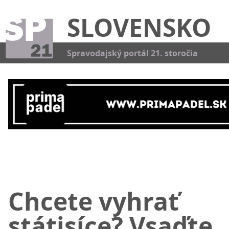
SLOVENSKO
Kat
Spravodajský portál 21. storočia
Chcete vyhrať
státisíce? Vsaďte