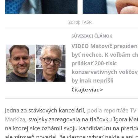
Zdroj: TASR
SÚVISIACI ČLÁNOK
VIDEO Matovič prezide
byť nechce. K voľbám c
prilákať 200-tisíc
konzervatívnych voličov,
by inak neprišli
Čítajte viac
>
Jedna zo stávkových kancelárií,
podľa reportáže TV
Markíza
, svojsky zareagovala na tlačovku Igora Ma
na ktorej síce oznámil svoju kandidatúru na prezid
ale zároveň povedal, že vlastne vyhrať nejde a ani 