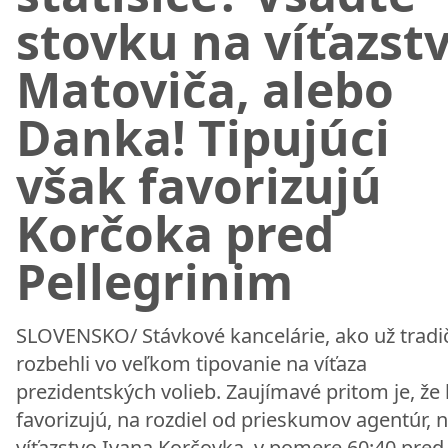
stovku na víťazst
Matoviča, alebo
Danka! Tipujúci
však favorizujú
Korčoka pred
Pellegrinim
SLOVENSKO/ Stávkové kancelárie, ako už tradi
rozbehli vo veľkom tipovanie na víťaza
prezidentských volieb. Zaujímavé pritom je, že 
favorizujú, na rozdiel od prieskumov agentúr, 
víťazstvo Ivana Korčovka, v pomere 60:40 pred