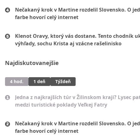
Nečakaný krok v Martine rozdelil Slovensko. O je
farbe hovorí celý internet
Klenot Oravy, ktorý vás dostane. Tento chodník u
výhľady, sochu Krista aj vzácne rašelinisko
Najdiskutovanejšie
4 hod.
1 deň
Týždeň
Jedna z najkrajších túr v Žilinskom kraji? Lysec pat
medzi turistické poklady Veľkej Fatry
Nečakaný krok v Martine rozdelil Slovensko. O je
farbe hovorí celý internet