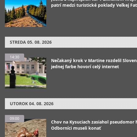
patrí medzi turistické poklady Veľkej Fa
STREDA
05. 08. 2026
14:30
Nečakaný krok v Martine rozdelil Sloven
jednej farbe hovorí celý internet
UTOROK
04. 08. 2026
09:00
Chov na Kysuciach zasiahol pseudomor 
Odborníci museli konať