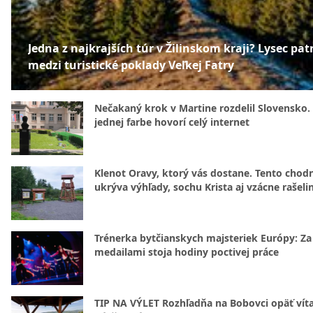
Jedna z najkrajších túr v Žilinskom kraji? Lysec patr
medzi turistické poklady Veľkej Fatry
Nečakaný krok v Martine rozdelil Slovensko.
jednej farbe hovorí celý internet
Klenot Oravy, ktorý vás dostane. Tento chod
ukrýva výhľady, sochu Krista aj vzácne rašeli
Trénerka bytčianskych majsteriek Európy: Za
medailami stoja hodiny poctivej práce
TIP NA VÝLET Rozhľadňa na Bobovci opäť vít