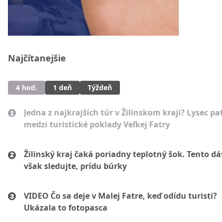
Najčítanejšie
4 hod.
1 deň
Týždeň
Jedna z najkrajších túr v Žilinskom kraji? Lysec pat
medzi turistické poklady Veľkej Fatry
Žilinský kraj čaká poriadny teplotný šok. Tento d
však sledujte, prídu búrky
VIDEO Čo sa deje v Malej Fatre, keď odídu turisti?
Ukázala to fotopasca