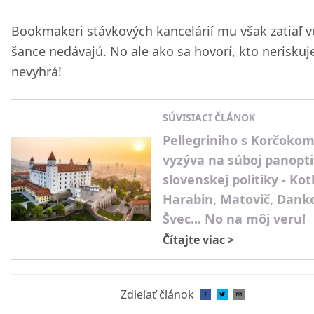
Bookmakeri stávkových kancelárií mu však zatiaľ v
šance nedávajú. No ale ako sa hovorí, kto neriskuj
nevyhrá!
SÚVISIACI ČLÁNOK
Pellegriniho s Korčoko
vyzýva na súboj panop
slovenskej politiky - Kot
Harabin, Matovič, Dank
Švec... No na môj veru!
Čítajte viac
>
Zdieľať článok