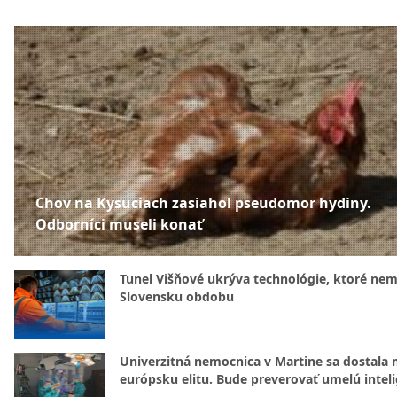
Chov na Kysuciach zasiahol pseudomor hydiny.
Odborníci museli konať
Tunel Višňové ukrýva technológie, ktoré nem
Slovensku obdobu
Univerzitná nemocnica v Martine sa dostala 
európsku elitu. Bude preverovať umelú intel