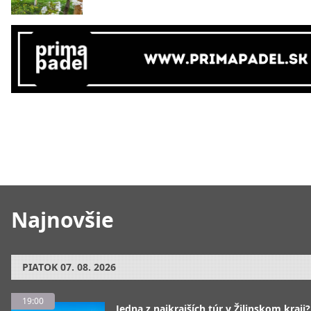
Najnovšie
PIATOK
07. 08. 2026
19:00
Jedna z najkrajších túr v Žilinskom kraji