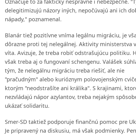
Označuje to za fakticky nesprávne i nebezpečné. "
delegitimizujú názory iných, nepočúvajú ani ich do
nápady," poznamenal.
Blanár tiež pozitívne vníma legálnu migráciu, je vš
dôrazne proti tej nelegálnej. Aktivity ministerstva 
víta. Avizuje, že treba robiť odstrašujúcu politiku. 
však treba aj o fungovaní schengenu. Valášek súhla
tým, že nelegálnu migráciu treba riešiť, ale nie
"pračudným" alebo kurióznym polovojenským cvič
ktorým "neodstrašíte ani králika". S krajinami, ktor
nezvládajú nápor azylantov, treba nejakým spôso
ukázať solidaritu.
Smer-SD taktiež podporuje finančnú pomoc pre Ukr
Je pripravený na diskusiu, má však podmienky. Pen