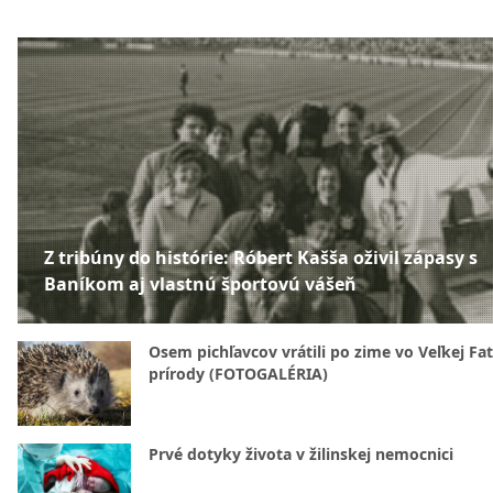
Z tribúny do histórie: Róbert Kašša oživil zápasy s
Baníkom aj vlastnú športovú vášeň
Osem pichľavcov vrátili po zime vo Veľkej Fa
prírody (FOTOGALÉRIA)
Prvé dotyky života v žilinskej nemocnici