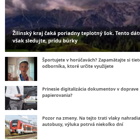
Žilinský kraj čaká poriadny teplotný šok. Tento dá
však sledujte, prídu búrky
Športujete v horúčavách? Zapamätajte si tiet
odborníka, ktoré určite využijete
Prinesie digitalizácia dokumentov v doprave
papierovania?
Pozor na zmeny. Na tejto trati vlaky nahradi
autobusy, výluka potrvá niekoľko dní