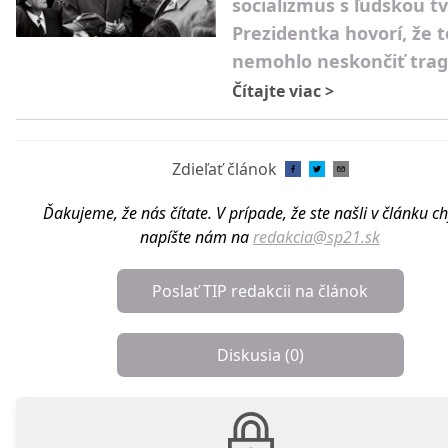
socializmus s ľudskou t
Prezidentka hovorí, že t
nemohlo neskončiť trag
Čítajte viac
>
Zdieľať článok
Ďakujeme, že nás čítate. V prípade, že ste našli v článku c
napíšte nám na
redakcia@sp21.sk
Poslať TIP redakcii na článok
Diskusia (
0
)