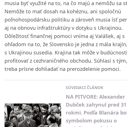
musia byť využité na to, na čo majú a nemôžu sa st
Nemôže to mať dosah na kohéznu, ani spoločnú
poľnohospodársku politiku a zároveň musia ísť pe
aj na obnovu infraštruktúry v dotyku s Ukrajinou.
Dôležitosť finančnej pomoci vníma aj Valášek, aj s
ohľadom na to, že Slovensko je jedna z mála krajín
s Ukrajinou susedia. Krajina tak môže v budúcnost
profitovať z cezhraničného obchodu. Súhlasí s tým,
treba prísne dohliadať na prerozdelenie pomoci.
SÚVISIACI ČLÁNOK
NA PITVORE: Alexander
Dubček zahynul pred 31
rokmi. Podľa Blanára bo
symbolom pokusu o