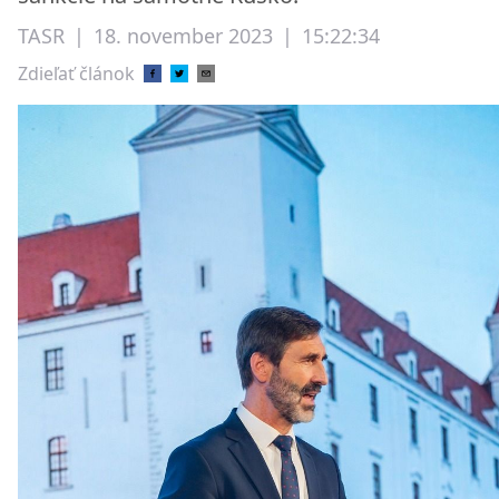
TASR
|
18. november 2023
|
15:22:34
Zdieľať článok