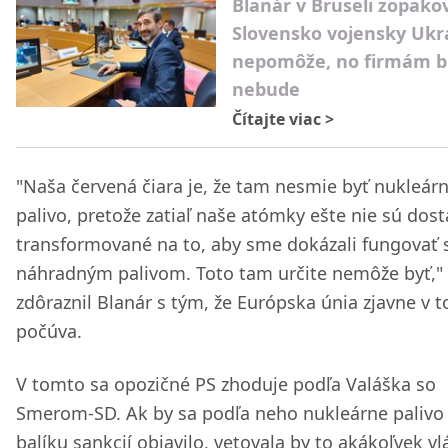
Blanár v Bruseli zopakov
Slovensko vojensky Ukr
nepomôže, no firmám b
nebude
Čítajte viac
>
"Naša červená čiara je, že tam nesmie byť nukleár
palivo, pretože zatiaľ naše atómky ešte nie sú dos
transformované na to, aby sme dokázali fungovať 
náhradným palivom. Toto tam určite nemôže byť,"
zdôraznil Blanár s tým, že Európska únia zjavne v 
počúva.
V tomto sa opozičné PS zhoduje podľa Valáška so
Smerom-SD. Ak by sa podľa neho nukleárne palivo
balíku sankcií objavilo, vetovala by to akákoľvek vl