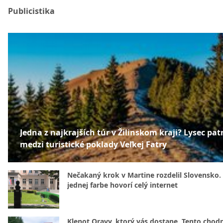
Publicistika
Jedna z najkrajších túr v Žilinskom kraji? Lysec patr
medzi turistické poklady Veľkej Fatry
Nečakaný krok v Martine rozdelil Slovensko.
jednej farbe hovorí celý internet
Klenot Oravy, ktorý vás dostane. Tento chod