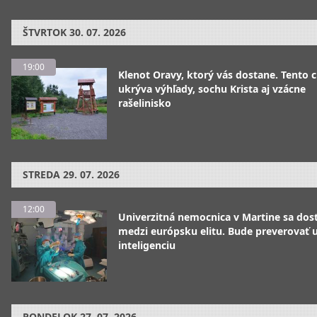
ŠTVRTOK
30. 07. 2026
19:00
Klenot Oravy, ktorý vás dostane. Tento 
ukrýva výhľady, sochu Krista aj vzácne
rašelinisko
STREDA
29. 07. 2026
12:00
Univerzitná nemocnica v Martine sa dos
medzi európsku elitu. Bude preverovať
inteligenciu
PONDELOK
27. 07. 2026