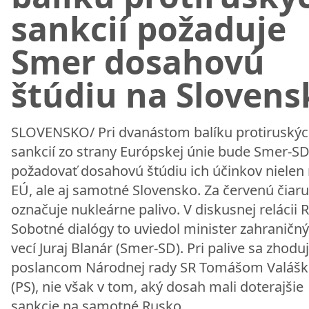
sankcií požaduje
Smer dosahovú
štúdiu na Slovens
SLOVENSKO/ Pri dvanástom balíku protiruský
sankcií zo strany Európskej únie bude Smer-S
požadovať dosahovú štúdiu ich účinkov nielen
EÚ, ale aj samotné Slovensko. Za červenú čiaru
označuje nukleárne palivo. V diskusnej relácii 
Sobotné dialógy to uviedol minister zahraničn
vecí Juraj Blanár (Smer-SD). Pri palive sa zhoduj
poslancom Národnej rady SR Tomášom Valáš
(PS), nie však v tom, aký dosah mali doterajšie
sankcie na samotné Rusko.