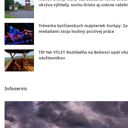
ukrýva výhľady, sochu Krista aj vzácne rašeli
Trénerka bytčianskych majsteriek Európy: Za
medailami stoja hodiny poctivej práce
TIP NA VÝLET Rozhľadňa na Bobovci opäť vít
návštevníkov
Infoservis