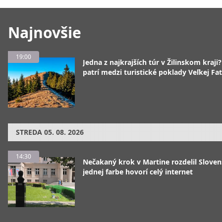
Najnovšie
19:00
Jedna z najkrajších túr v Žilinskom kraji
patrí medzi turistické poklady Veľkej Fa
STREDA
05. 08. 2026
14:30
Nečakaný krok v Martine rozdelil Sloven
jednej farbe hovorí celý internet