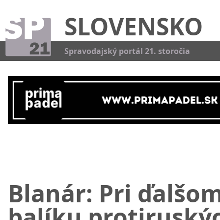
SLOVENSKO
Kat
Spravodajský portál 21. storočia
Blanár: Pri ďalšo
balíku protiruský