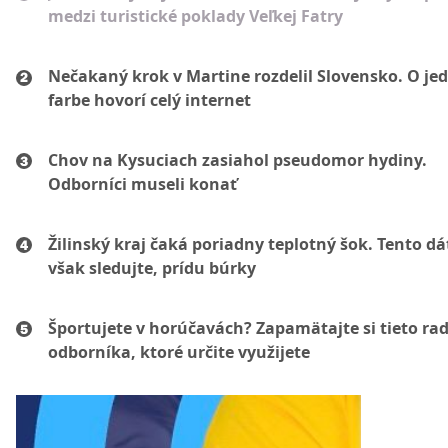
medzi turistické poklady Veľkej Fatry
Nečakaný krok v Martine rozdelil Slovensko. O je
farbe hovorí celý internet
Chov na Kysuciach zasiahol pseudomor hydiny.
Odborníci museli konať
Žilinský kraj čaká poriadny teplotný šok. Tento d
však sledujte, prídu búrky
Športujete v horúčavách? Zapamätajte si tieto ra
odborníka, ktoré určite využijete