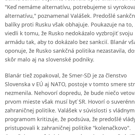
"Keď nemáme alternatívu, potrebujeme si vyrokov
alternatívu," poznamenal Valášek. Predošlé sankč
balíky proti Rusku však obhajuje. Poukazuje na to,
viedli k tomu, že Rusko nedokázalo vyzbrojiť svoju
armádu tak, aby to dokázalo bez sankcií. Blanár vš
oponuje, že Rusko sankčná politika nezastavila, do
skôr malo aj na slovenské podniky.
Blanár tiež zopakoval, že Smer-SD je za členstvo
Slovenska v EÚ aj NATO, postoje v tomto smere st
nezmenila. Nehovorí dopredu, že bude niečo vetov
prvom mieste však musí byť SR. Hovorí o suverénn
zahraničnej politike. Valášek v súvislosti s vládnym
programom kritizuje, že podsúva, že predošlé vlád
pristupovali k zahraničnej politike "kolenačkovo".