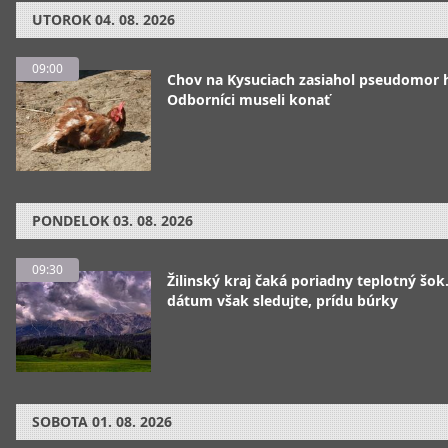
UTOROK
04. 08. 2026
09:00
Chov na Kysuciach zasiahol pseudomor 
Odborníci museli konať
PONDELOK
03. 08. 2026
09:30
Žilinský kraj čaká poriadny teplotný šok
dátum však sledujte, prídu búrky
SOBOTA
01. 08. 2026