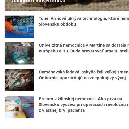
Odborníci museli konať
Tunel Višňové ukrýva technológie, ktoré nem
Slovensku obdobu
Univerzitná nemocnica v Martine sa dostala 
európsku elitu. Bude preverovať umelú intel
Demänovská ľadová jaskyňa čelí veľkej zmen
Odborníci upozorňujú na znepokojivý vývoj
Prelom v žilinskej nemocnici. Ako prvá na
Slovensku využíva pri operáciách revolučnú
z vlastnej krvi pacienta