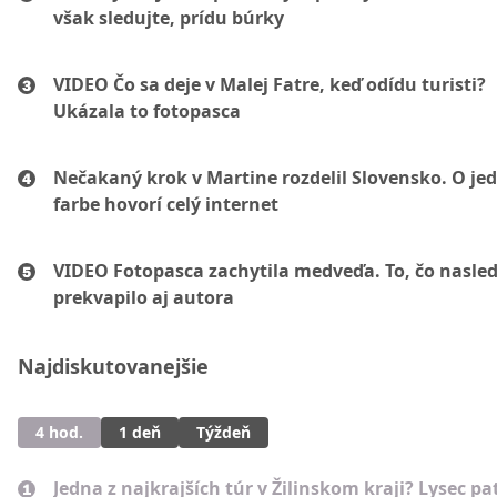
však sledujte, prídu búrky
VIDEO Čo sa deje v Malej Fatre, keď odídu turisti?
Ukázala to fotopasca
Nečakaný krok v Martine rozdelil Slovensko. O je
farbe hovorí celý internet
VIDEO Fotopasca zachytila medveďa. To, čo nasled
prekvapilo aj autora
Najdiskutovanejšie
4 hod.
1 deň
Týždeň
Jedna z najkrajších túr v Žilinskom kraji? Lysec pat