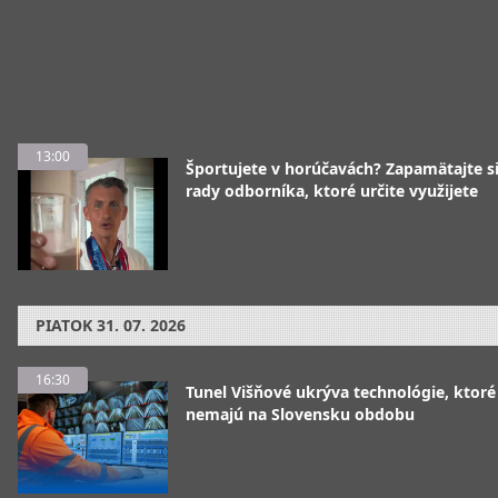
13:00
Športujete v horúčavách? Zapamätajte si
rady odborníka, ktoré určite využijete
PIATOK
31. 07. 2026
16:30
Tunel Višňové ukrýva technológie, ktoré
nemajú na Slovensku obdobu