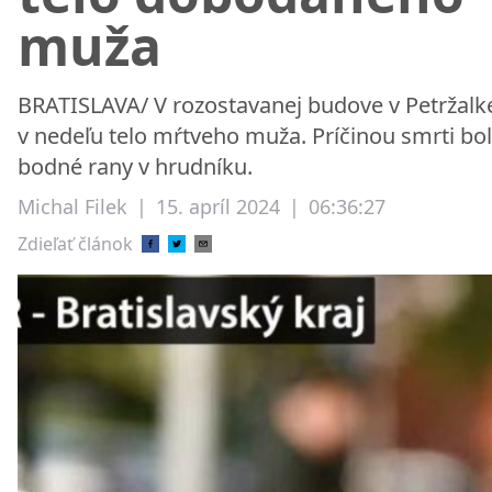
muža
BRATISLAVA/ V rozostavanej budove v Petržalke
v nedeľu telo mŕtveho muža. Príčinou smrti bol
bodné rany v hrudníku.
Michal Filek
|
15. apríl 2024
|
06:36:27
Zdieľať článok