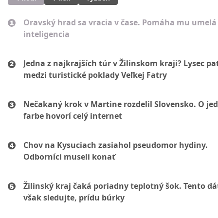
Oravský hrad sa vracia v čase. Pomáha mu umelá
inteligencia
Jedna z najkrajších túr v Žilinskom kraji? Lysec pat
medzi turistické poklady Veľkej Fatry
Nečakaný krok v Martine rozdelil Slovensko. O je
farbe hovorí celý internet
Chov na Kysuciach zasiahol pseudomor hydiny.
Odborníci museli konať
Žilinský kraj čaká poriadny teplotný šok. Tento d
však sledujte, prídu búrky