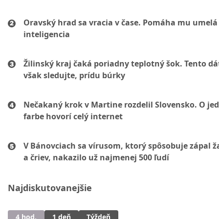
Oravský hrad sa vracia v čase. Pomáha mu umelá
inteligencia
Žilinský kraj čaká poriadny teplotný šok. Tento d
však sledujte, prídu búrky
Nečakaný krok v Martine rozdelil Slovensko. O je
farbe hovorí celý internet
V Bánovciach sa vírusom, ktorý spôsobuje zápal 
a čriev, nakazilo už najmenej 500 ľudí
Najdiskutovanejšie
4 hod.
1 deň
Týždeň