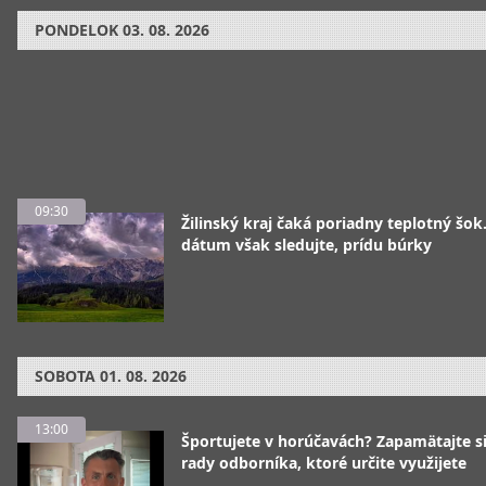
PONDELOK
03. 08. 2026
09:30
Žilinský kraj čaká poriadny teplotný šok
dátum však sledujte, prídu búrky
SOBOTA
01. 08. 2026
13:00
Športujete v horúčavách? Zapamätajte si
rady odborníka, ktoré určite využijete