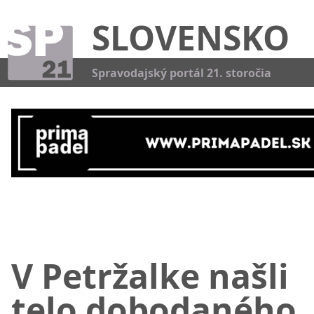
SLOVENSKO
Kat
Spravodajský portál 21. storočia
V Petržalke našli
telo dobodaného