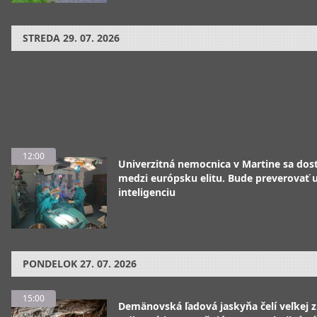
STREDA
29. 07. 2026
12:00
Univerzitná nemocnica v Martine sa dos
medzi európsku elitu. Bude preverovať
inteligenciu
PONDELOK
27. 07. 2026
15:00
Demänovská ľadová jaskyňa čelí veľkej 