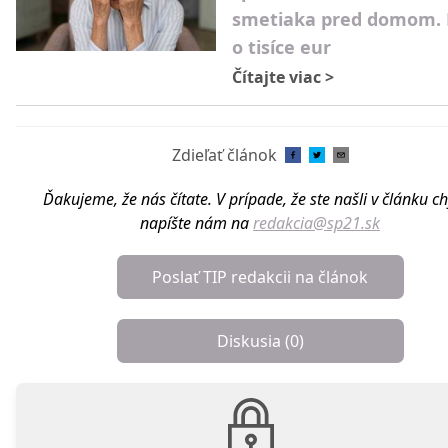
smetiaka pred domom. P
o tisíce eur
Čítajte viac
>
Zdieľať článok
Ďakujeme, že nás čítate. V prípade, že ste našli v článku c
napíšte nám na
redakcia@sp21.sk
Poslať TIP redakcii na článok
Diskusia (
0
)