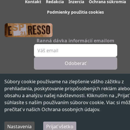
Kontakt
Redakcia
Inzercia
Ochrana súkromia
Podmienky použitia cookies
Ranná dávka informácií emailom
Odoberať
Sledujte nás
Súbory cookie používame na zlepšenie vášho zážitku z
prehliadania, poskytovanie prispôsobených reklám alebo
obsahu a analýzu našej návštevnosti. Kliknutím na „Prijať
súhlasíte s naším používaním súborov cookie. Viac si mô
Spravodajský portál 21. storočia ™ ©
2026
Všetky práva vyhradené
prečítať v našich
Ochrana osobných údajov
.
Vydáva
beNOW media group,
člen skupiny
Nastavenia
Prijať všetko
Domov
Najnovšie
Kategórie
Prof