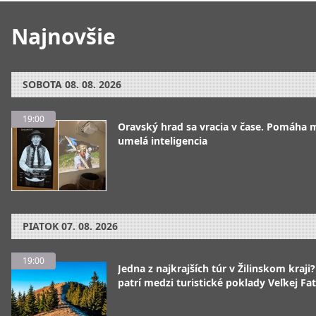
Najnovšie
SOBOTA
08. 08. 2026
19:00
Oravský hrad sa vracia v čase. Pomáha 
umelá inteligencia
PIATOK
07. 08. 2026
19:00
Jedna z najkrajších túr v Žilinskom kraji
patrí medzi turistické poklady Veľkej Fa