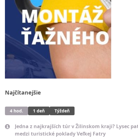
Najčítanejšie
4 hod.
1 deň
Týždeň
Jedna z najkrajších túr v Žilinskom kraji? Lysec pat
medzi turistické poklady Veľkej Fatry