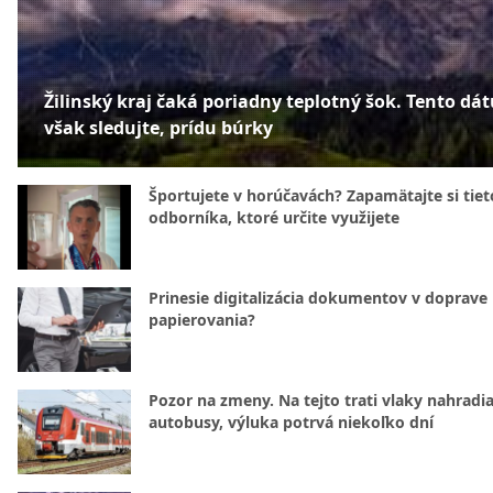
Žilinský kraj čaká poriadny teplotný šok. Tento dá
však sledujte, prídu búrky
Športujete v horúčavách? Zapamätajte si tiet
odborníka, ktoré určite využijete
Prinesie digitalizácia dokumentov v doprave
papierovania?
Pozor na zmeny. Na tejto trati vlaky nahradi
autobusy, výluka potrvá niekoľko dní