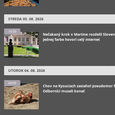
STREDA
05. 08. 2026
14:30
Nečakaný krok v Martine rozdelil Sloven
jednej farbe hovorí celý internet
UTOROK
04. 08. 2026
09:00
Chov na Kysuciach zasiahol pseudomor 
Odborníci museli konať