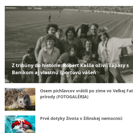
Z tribúny do histórie: Róbert Kašša oživil zápasy s
Baníkom aj vlastnú športovú vášeň
Osem pichľavcov vrátili po zime vo Veľkej Fa
prírody (FOTOGALÉRIA)
Prvé dotyky života v žilinskej nemocnici