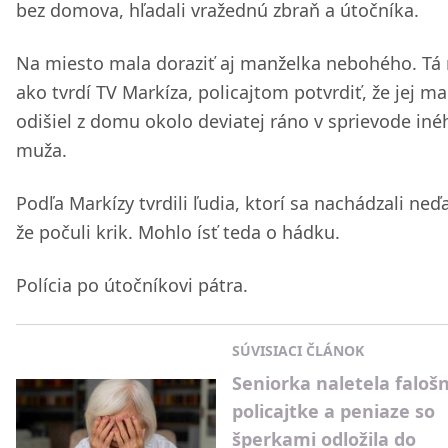
bez domova, hľadali vražednú zbraň a útočníka.
Na miesto mala doraziť aj manželka nebohého. Tá 
ako tvrdí TV Markíza, policajtom potvrdiť, že jej ma
odišiel z domu okolo deviatej ráno v sprievode iné
muža.
Podľa Markízy tvrdili ľudia, ktorí sa nachádzali neď
že počuli krik. Mohlo ísť teda o hádku.
Polícia po útočníkovi pátra.
SÚVISIACI ČLÁNOK
Seniorka naletela falošn
policajtke a peniaze so
šperkami odložila do