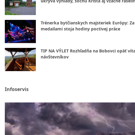
ukrýva výhľady, sochu Krista aj vzácne rašeli
Trénerka bytčianskych majsteriek Európy: Za
medailami stoja hodiny poctivej práce
TIP NA VÝLET Rozhľadňa na Bobovci opäť vít
návštevníkov
Infoservis