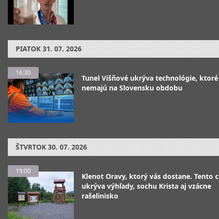
PIATOK
31. 07. 2026
16:30
Tunel Višňové ukrýva technológie, ktoré
nemajú na Slovensku obdobu
ŠTVRTOK
30. 07. 2026
19:00
Klenot Oravy, ktorý vás dostane. Tento 
ukrýva výhľady, sochu Krista aj vzácne
rašelinisko