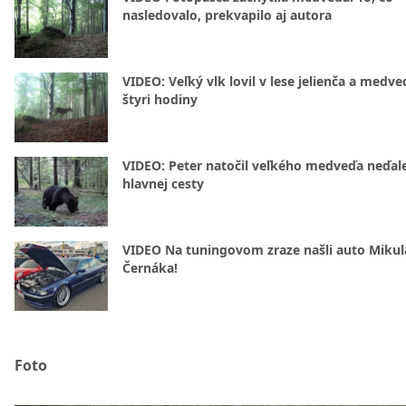
nasledovalo, prekvapilo aj autora
VIDEO: Veľký vlk lovil v lese jelienča a medve
štyri hodiny
VIDEO: Peter natočil veľkého medveďa neďal
hlavnej cesty
VIDEO Na tuningovom zraze našli auto Mikul
Černáka!
Foto