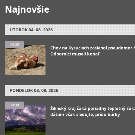
Najnovšie
UTOROK
04. 08. 2026
09:00
Chov na Kysuciach zasiahol pseudomor 
Odborníci museli konať
PONDELOK
03. 08. 2026
09:30
Žilinský kraj čaká poriadny teplotný šok
dátum však sledujte, prídu búrky