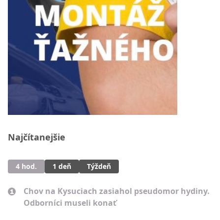
Najčítanejšie
4 hod.
1 deň
Týždeň
Chov na Kysuciach zasiahol pseudomor hydiny.
Odborníci museli konať