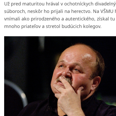
Už pred maturitou hrával v ochotníckych divadeln
súboroch, neskôr ho prijali na herectvo. Na VŠMU 
vnímali ako prirodzeného a autentického, získal tu
mnoho priateľov a stretol budúcich kolegov.