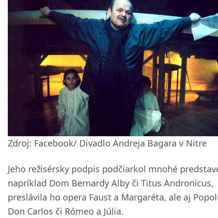
Zdroj: Facebook/ Divadlo Andreja Bagara v Nitre
Jeho režisérsky podpis podčiarkol mnohé predstav
napríklad Dom Bernardy Alby či Titus Andronicus,
preslávila ho opera Faust a Margaréta, ale aj Popo
Don Carlos či Rómeo a Júlia.