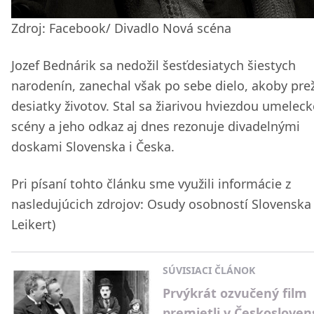
Zdroj: Facebook/ Divadlo Nová scéna
Jozef Bednárik sa nedožil šesťdesiatych šiestych
narodenín, zanechal však po sebe dielo, akoby prež
desiatky životov. Stal sa žiarivou hviezdou umeleck
scény a jeho odkaz aj dnes rezonuje divadelnými
doskami Slovenska i Česka.
Pri písaní tohto článku sme využili informácie z
nasledujúcich zdrojov: Osudy osobností Slovenska 
Leikert)
SÚVISIACI ČLÁNOK
Prvýkrát ozvučený film
premietli v Českoslove