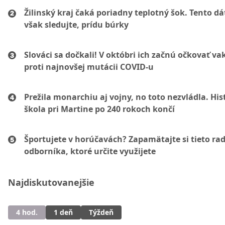
Žilinský kraj čaká poriadny teplotný šok. Tento d
však sledujte, prídu búrky
Slováci sa dočkali! V októbri ich začnú očkovať va
proti najnovšej mutácii COVID-u
Prežila monarchiu aj vojny, no toto nezvládla. His
škola pri Martine po 240 rokoch končí
Športujete v horúčavách? Zapamätajte si tieto ra
odborníka, ktoré určite využijete
Najdiskutovanejšie
4 hod.
1 deň
Týždeň