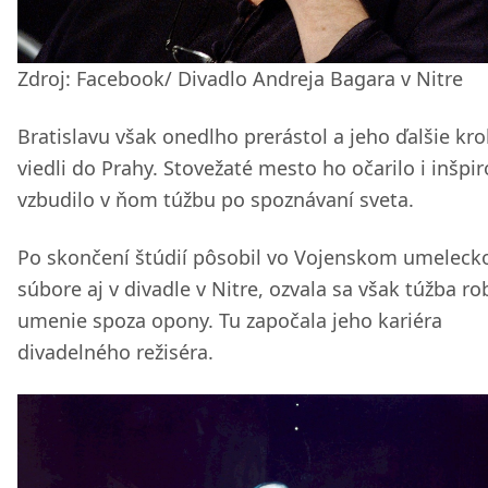
Zdroj: Facebook/ Divadlo Andreja Bagara v Nitre
Bratislavu však onedlho prerástol a jeho ďalšie kr
viedli do Prahy. Stovežaté mesto ho očarilo i inšpir
vzbudilo v ňom túžbu po spoznávaní sveta.
Po skončení štúdií pôsobil vo Vojenskom umelec
súbore aj v divadle v Nitre, ozvala sa však túžba ro
umenie spoza opony. Tu započala jeho kariéra
divadelného režiséra.