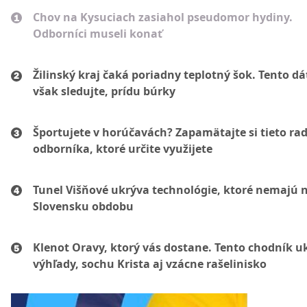
Chov na Kysuciach zasiahol pseudomor hydiny.
Odborníci museli konať
Žilinský kraj čaká poriadny teplotný šok. Tento d
však sledujte, prídu búrky
Športujete v horúčavách? Zapamätajte si tieto ra
odborníka, ktoré určite využijete
Tunel Višňové ukrýva technológie, ktoré nemajú 
Slovensku obdobu
Klenot Oravy, ktorý vás dostane. Tento chodník u
výhľady, sochu Krista aj vzácne rašelinisko