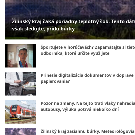
Žilinský kraj čaká poriadny teplotný šok. Tento dá
však sledujte, prídu búrky
Športujete v horúčavách? Zapamätajte si tiet
odborníka, ktoré určite využijete
Prinesie digitalizácia dokumentov v doprave
papierovania?
Pozor na zmeny. Na tejto trati vlaky nahradi
autobusy, výluka potrvá niekoľko dní
Žilinský kraj zasiahnu búrky. Meteorológovia