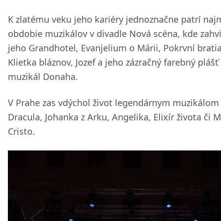
K zlatému veku jeho kariéry jednoznačne patrí naj
obdobie muzikálov v divadle Nová scéna, kde zahvi
jeho Grandhotel, Evanjelium o Márii, Pokrvní bratia
Klietka bláznov, Jozef a jeho zázračný farebný plášť 
muzikál Donaha.
V Prahe zas vdýchol život legendárnym muzikálom
Dracula, Johanka z Arku, Angelika, Elixír života či 
Cristo.