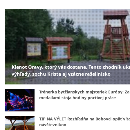
Klenot Oravy, ktorý vás dostane. Tento chodník uk
výhľady, sochu Krista aj vzácne rašelinisko
Trénerka bytčianskych majsteriek Európy: Za
medailami stoja hodiny poctivej práce
TIP NA VÝLET Rozhľadňa na Bobovci opäť vít
návštevníkov