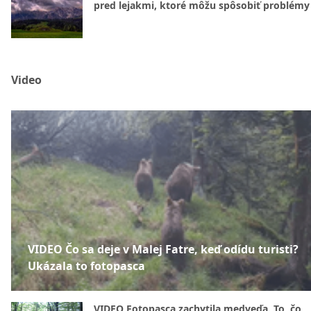
pred lejakmi, ktoré môžu spôsobiť problémy
Video
VIDEO Čo sa deje v Malej Fatre, keď odídu turisti?
Ukázala to fotopasca
VIDEO Fotopasca zachytila medveďa. To, čo