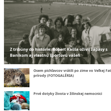
Z tribúny do histórie: Róbert Kašša oživil zápasy s
Baníkom aj vlastnú športovú vášeň
Osem pichľavcov vrátili po zime vo Veľkej Fa
prírody (FOTOGALÉRIA)
Prvé dotyky života v žilinskej nemocnici