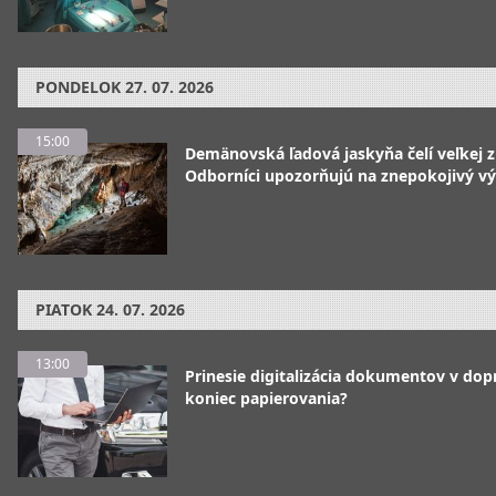
PONDELOK
27. 07. 2026
15:00
Demänovská ľadová jaskyňa čelí veľkej 
Odborníci upozorňujú na znepokojivý vý
PIATOK
24. 07. 2026
13:00
Prinesie digitalizácia dokumentov v dop
koniec papierovania?