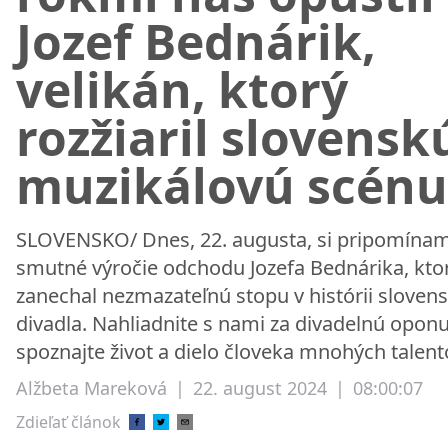
Jozef Bednárik,
velikán, ktorý
rozžiaril slovensk
muzikálovú scénu
SLOVENSKO/ Dnes, 22. augusta, si pripomína
smutné výročie odchodu Jozefa Bednárika, kto
zanechal nezmazateľnú stopu v histórii sloven
divadla. Nahliadnite s nami za divadelnú oponu
spoznajte život a dielo človeka mnohých talent
Alžbeta Mareková
|
22. august 2024
|
08:00:07
Zdieľať článok