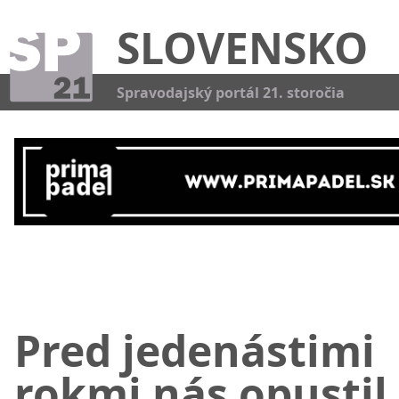
SLOVENSKO
Kat
Spravodajský portál 21. storočia
Pred jedenástimi
rokmi nás opustil