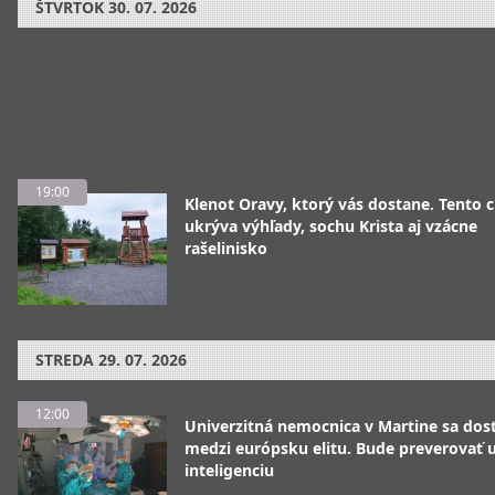
ŠTVRTOK
30. 07. 2026
19:00
Klenot Oravy, ktorý vás dostane. Tento 
ukrýva výhľady, sochu Krista aj vzácne
rašelinisko
STREDA
29. 07. 2026
12:00
Univerzitná nemocnica v Martine sa dos
medzi európsku elitu. Bude preverovať
inteligenciu