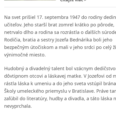
Na svet prišiel 17. septembra 1947 do rodiny dedi
učiteľov. Jeho starší brat zomrel krátko po pôrode, 
netrvalo dlho a rodina sa rozrástla o ďalších súrod
Rodičia, bratia a sestry Jozefa Bednárika boli jeho
bezpečným útočiskom a mali v jeho srdci po celý ž
výnimočné miesto.
Hudobný a divadelný talent bol vzácnym dedičstv
dôvtipnom otcovi a láskavej matke. V Jozefovi od 
rástla láska k umeniu a do jeho sveta vstúpil brán
Školy umeleckého priemyslu v Bratislave. Práve ta
zaľúbil do literatúry, hudby a divadla, a táto láska 
nevyprchala.