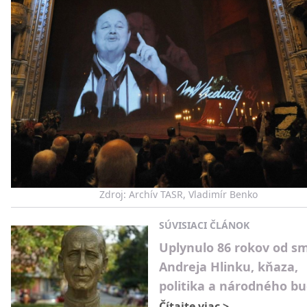
Zdroj: Archív TASR, Vladimír Benko
SÚVISIACI ČLÁNOK
Uplynulo 86 rokov od sm
Andreja Hlinku, kňaza,
politika a národného bu
Čítajte viac
>