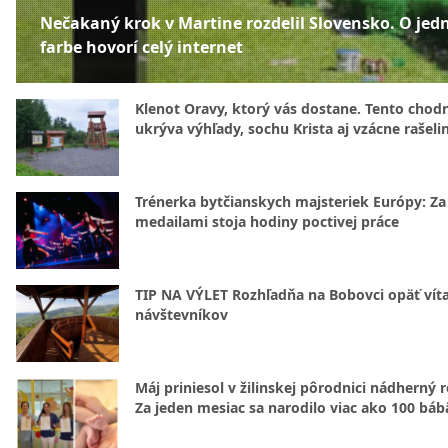
Nečakaný krok v Martine rozdelil Slovensko. O jed
farbe hovorí celý internet
Klenot Oravy, ktorý vás dostane. Tento chod
ukrýva výhľady, sochu Krista aj vzácne rašeli
Trénerka bytčianskych majsteriek Európy: Za
medailami stoja hodiny poctivej práce
TIP NA VÝLET Rozhľadňa na Bobovci opäť vít
návštevníkov
Máj priniesol v žilinskej pôrodnici nádherný 
Za jeden mesiac sa narodilo viac ako 100 báb