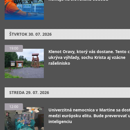
ŠTVRTOK
30. 07. 2026
19:00
Klenot Oravy, ktorý vás dostane. Tento 
ukrýva výhľady, sochu Krista aj vzácne
rašelinisko
STREDA
29. 07. 2026
12:00
Univerzitná nemocnica v Martine sa dos
medzi európsku elitu. Bude preverovať
inteligenciu