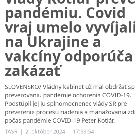
pandémiu. Covid
vraj umelo vyvíjal
na Ukrajine a
vakcíny odporúča
zakázať
SLOVENSKO/ Vládny kabinet už mal obdržať sp
preverovaniu pandémie ochorenia COVID-19.
Podstúpil jej ju splnomocnenec vlády SR pre
preverenie procesu riadenia a manažovania zd
počas pandémie COVID-19 Peter Kotlár.
TASR
|
2. október 2024
|
17:59:54