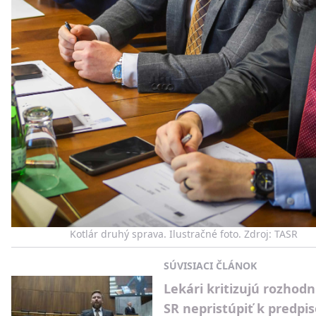
Kotlár druhý sprava. Ilustračné foto. Zdroj: TASR
SÚVISIACI ČLÁNOK
Lekári kritizujú rozhodn
SR nepristúpiť k predpi