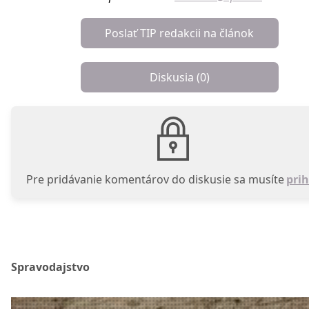
Poslať TIP redakcii na článok
Diskusia (
0
)
Pre pridávanie komentárov do diskusie sa musíte
prih
Spravodajstvo