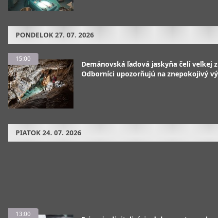
PONDELOK
27. 07. 2026
15:00
Demänovská ľadová jaskyňa čelí veľkej 
Odborníci upozorňujú na znepokojivý vý
PIATOK
24. 07. 2026
13:00