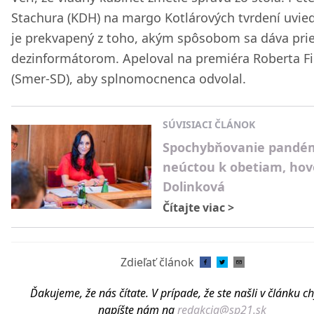
Stachura (KDH) na margo Kotlárových tvrdení uvied
je prekvapený z toho, akým spôsobom sa dáva prie
dezinformátorom. Apeloval na premiéra Roberta Fi
(Smer-SD), aby splnomocnenca odvolal.
SÚVISIACI ČLÁNOK
Spochybňovanie pandém
neúctou k obetiam, hov
Dolinková
Čítajte viac
>
Zdieľať článok
Ďakujeme, že nás čítate. V prípade, že ste našli v článku c
napíšte nám na
redakcia@sp21.sk