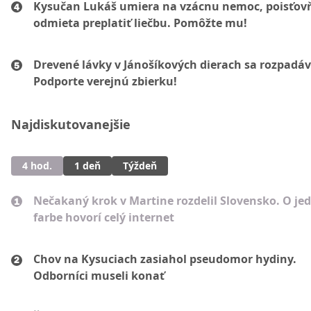
Kysučan Lukáš umiera na vzácnu nemoc, poisťov
odmieta preplatiť liečbu. Pomôžte mu!
Drevené lávky v Jánošíkových dierach sa rozpadáv
Podporte verejnú zbierku!
Najdiskutovanejšie
4 hod.
1 deň
Týždeň
Nečakaný krok v Martine rozdelil Slovensko. O je
farbe hovorí celý internet
Chov na Kysuciach zasiahol pseudomor hydiny.
Odborníci museli konať