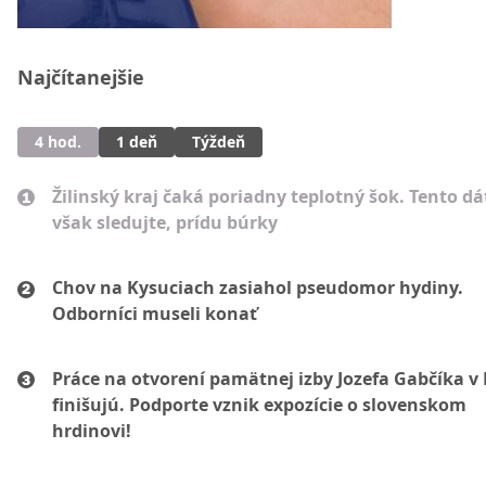
Najčítanejšie
4 hod.
1 deň
Týždeň
Žilinský kraj čaká poriadny teplotný šok. Tento d
však sledujte, prídu búrky
Chov na Kysuciach zasiahol pseudomor hydiny.
Odborníci museli konať
Práce na otvorení pamätnej izby Jozefa Gabčíka v 
finišujú. Podporte vznik expozície o slovenskom
hrdinovi!