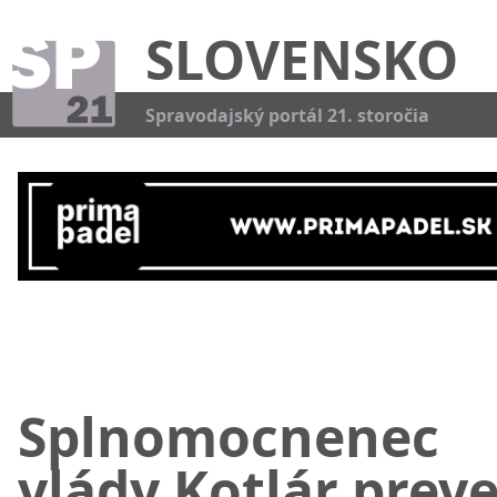
SLOVENSKO
Kat
Spravodajský portál 21. storočia
Splnomocnenec
vlády Kotlár preve