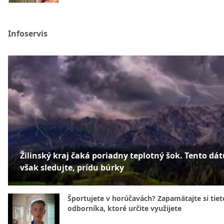
Infoservis
Žilinský kraj čaká poriadny teplotný šok. Tento dá
však sledujte, prídu búrky
Športujete v horúčavách? Zapamätajte si tiet
odborníka, ktoré určite využijete