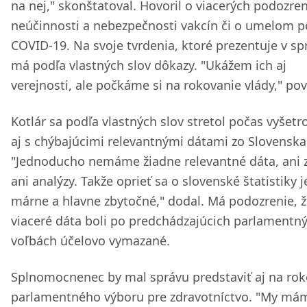
na nej," skonštatoval. Hovoril o viacerých podozre
neúčinnosti a nebezpečnosti vakcín či o umelom 
COVID-19. Na svoje tvrdenia, ktoré prezentuje v sp
má podľa vlastných slov dôkazy. "Ukážem ich aj
verejnosti, ale počkáme si na rokovanie vlády," pov
Kotlár sa podľa vlastných slov stretol počas vyšetr
aj s chýbajúcimi relevantnými dátami zo Slovenska
"Jednoducho nemáme žiadne relevantné dáta, ani z
ani analýzy. Takže oprieť sa o slovenské štatistiky j
márne a hlavne zbytočné," dodal. Má podozrenie, 
viaceré dáta boli po predchádzajúcich parlamentn
voľbách účelovo vymazané.
Splnomocnenec by mal správu predstaviť aj na rok
parlamentného výboru pre zdravotníctvo. "My má