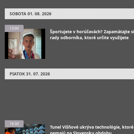
SOBOTA
01. 08. 2026
13:00
Športujete v horúčavách? Zapamätajte si
rady odborníka, ktoré určite využijete
PIATOK
31. 07. 2026
16:30
Tunel Višňové ukrýva technológie, ktoré
nemajú na Slovensku obdobu