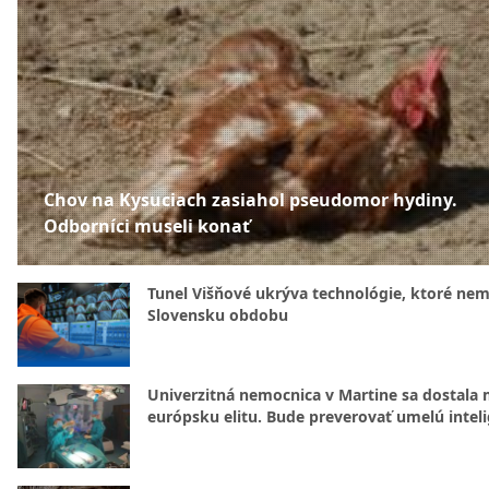
Chov na Kysuciach zasiahol pseudomor hydiny.
Odborníci museli konať
Tunel Višňové ukrýva technológie, ktoré nem
Slovensku obdobu
Univerzitná nemocnica v Martine sa dostala 
európsku elitu. Bude preverovať umelú intel