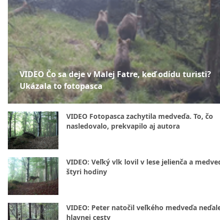
VIDEO Čo sa deje v Malej Fatre, keď odídu turisti?
Ukázala to fotopasca
VIDEO Fotopasca zachytila medveďa. To, čo
nasledovalo, prekvapilo aj autora
VIDEO: Veľký vlk lovil v lese jelienča a medve
štyri hodiny
VIDEO: Peter natočil veľkého medveďa neďal
hlavnej cesty