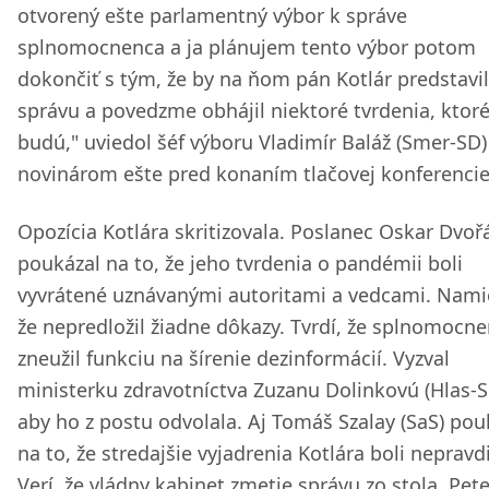
otvorený ešte parlamentný výbor k správe
splnomocnenca a ja plánujem tento výbor potom
dokončiť s tým, že by na ňom pán Kotlár predstavil
správu a povedzme obhájil niektoré tvrdenia, ktoré
budú," uviedol šéf výboru Vladimír Baláž (Smer-SD)
novinárom ešte pred konaním tlačovej konferencie
Opozícia Kotlára skritizovala. Poslanec Oskar Dvořá
poukázal na to, že jeho tvrdenia o pandémii boli
vyvrátené uznávanými autoritami a vedcami. Namie
že nepredložil žiadne dôkazy. Tvrdí, že splnomocn
zneužil funkciu na šírenie dezinformácií. Vyzval
ministerku zdravotníctva Zuzanu Dolinkovú (Hlas-S
aby ho z postu odvolala. Aj Tomáš Szalay (SaS) pou
na to, že stredajšie vyjadrenia Kotlára boli nepravd
Verí, že vládny kabinet zmetie správu zo stola. Pete