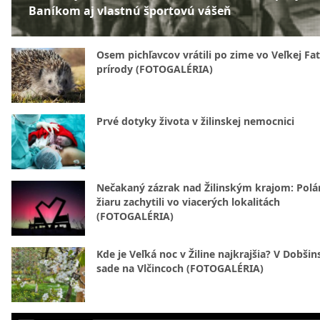
Baníkom aj vlastnú športovú vášeň
Osem pichľavcov vrátili po zime vo Veľkej Fa
prírody (FOTOGALÉRIA)
Prvé dotyky života v žilinskej nemocnici
Nečakaný zázrak nad Žilinským krajom: Polá
žiaru zachytili vo viacerých lokalitách
(FOTOGALÉRIA)
Kde je Veľká noc v Žiline najkrajšia? V Dobši
sade na Vlčincoch (FOTOGALÉRIA)