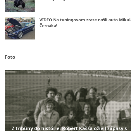
VIDEO Na tuningovom zraze našli auto Mikul
Černáka!
Foto
Z tribúny do histórie: Róbert Kašša oživil zápasy s