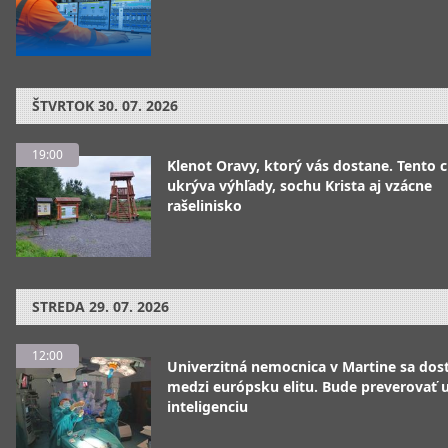
ŠTVRTOK
30. 07. 2026
19:00
Klenot Oravy, ktorý vás dostane. Tento 
ukrýva výhľady, sochu Krista aj vzácne
rašelinisko
STREDA
29. 07. 2026
12:00
Univerzitná nemocnica v Martine sa dos
medzi európsku elitu. Bude preverovať
inteligenciu