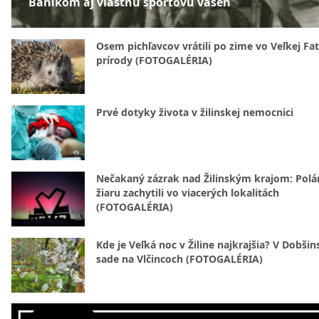
Baníkom aj vlastnú športovú vášeň
Osem pichľavcov vrátili po zime vo Veľkej Fa
prírody (FOTOGALÉRIA)
Prvé dotyky života v žilinskej nemocnici
Nečakaný zázrak nad Žilinským krajom: Polá
žiaru zachytili vo viacerých lokalitách
(FOTOGALÉRIA)
Kde je Veľká noc v Žiline najkrajšia? V Dobši
sade na Vlčincoch (FOTOGALÉRIA)