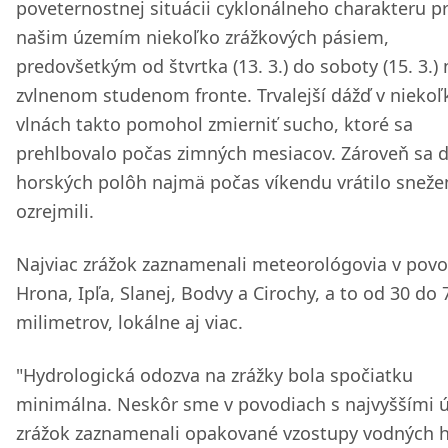
poveternostnej situácii cyklonálneho charakteru p
našim územím niekoľko zrážkových pásiem,
predovšetkým od štvrtka (13. 3.) do soboty (15. 3.) 
zvlnenom studenom fronte. Trvalejší dážď v niekoľ
vlnách takto pomohol zmierniť sucho, ktoré sa
prehlbovalo počas zimných mesiacov. Zároveň sa 
horských polôh najmä počas víkendu vrátilo snežen
ozrejmili.
Najviac zrážok zaznamenali meteorológovia v povo
Hrona, Ipľa, Slanej, Bodvy a Cirochy, a to od 30 do 
milimetrov, lokálne aj viac.
"Hydrologická odozva na zrážky bola spočiatku
minimálna. Neskôr sme v povodiach s najvyššími 
zrážok zaznamenali opakované vzostupy vodných h