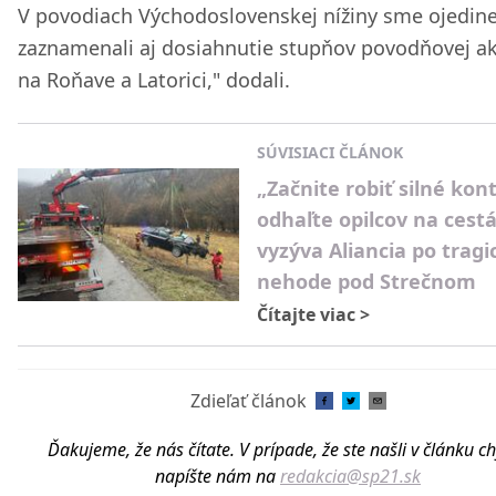
V povodiach Východoslovenskej nížiny sme ojedine
zaznamenali aj dosiahnutie stupňov povodňovej akt
na Roňave a Latorici," dodali.
SÚVISIACI ČLÁNOK
„Začnite robiť silné kont
odhaľte opilcov na cestá
vyzýva Aliancia po tragi
nehode pod Strečnom
Čítajte viac
>
Zdieľať článok
Ďakujeme, že nás čítate. V prípade, že ste našli v článku c
napíšte nám na
redakcia@sp21.sk