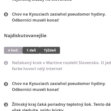
Chov na Kysuciach zasiahol pseudomor hydiny.
Odborníci museli konať
Najdiskutovanejšie
4 hod.
1 deň
Týždeň
Nečakaný krok v Martine rozdelil Slovensko. O je
farbe hovorí celý internet
Chov na Kysuciach zasiahol pseudomor hydiny.
Odborníci museli konať
Žilinský kraj čaká poriadny teplotný šok. Tento d
však sledujte, prídu búrky