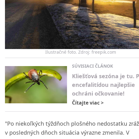
Ilustračné foto. Zdroj: freepik.com
SÚVISIACI ČLÁNOK
Kliešťová sezóna je tu. 
encefalitídou najlepšie
ochráni očkovanie!
Čítajte viac
>
"Po niekoľkých týždňoch plošného nedostatku zráž
v posledných dňoch situácia výrazne zmenila. V