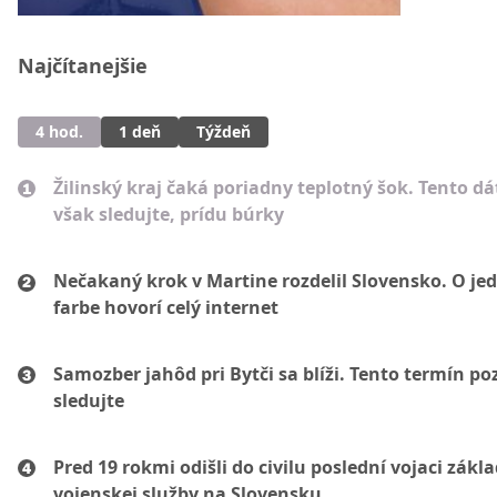
Najčítanejšie
4 hod.
1 deň
Týždeň
Žilinský kraj čaká poriadny teplotný šok. Tento d
však sledujte, prídu búrky
Nečakaný krok v Martine rozdelil Slovensko. O je
farbe hovorí celý internet
Samozber jahôd pri Bytči sa blíži. Tento termín po
sledujte
Pred 19 rokmi odišli do civilu poslední vojaci zákl
vojenskej služby na Slovensku