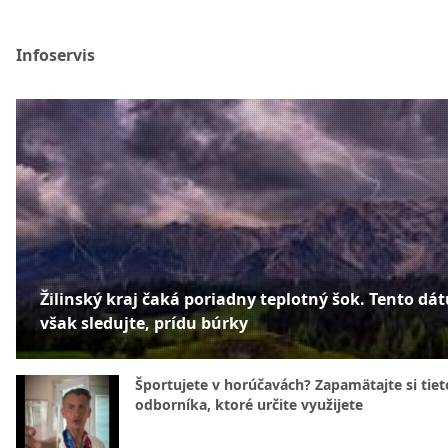
Infoservis
Žilinský kraj čaká poriadny teplotný šok. Tento dá
však sledujte, prídu búrky
Športujete v horúčavách? Zapamätajte si tiet
odborníka, ktoré určite využijete