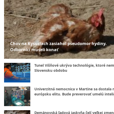
Chov na Kysuciach zasiahol pseudomor hydiny.
Odborníci museli konať
Tunel Višňové ukrýva technológie, ktoré nem
Slovensku obdobu
Univerzitná nemocnica v Martine sa dostala 
európsku elitu. Bude preverovať umelú intel
Demänovská ľadová jaskyňa čelí veľkej zmen