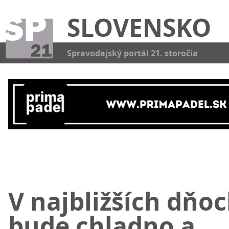
SLOVENSKO
Kat
Spravodajský portál 21. storočia
V najbližších dňo
bude chladno a