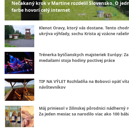
Nečakaný krok v Martine rozdelil Slovensko. O jed
farbe hovorí celý internet
Klenot Oravy, ktorý vás dostane. Tento chod
ukrýva výhľady, sochu Krista aj vzácne rašeli
Trénerka bytčianskych majsteriek Európy: Za
medailami stoja hodiny poctivej práce
TIP NA VÝLET Rozhľadňa na Bobovci opäť vít
návštevníkov
Máj priniesol v žilinskej pôrodnici nádherný 
Za jeden mesiac sa narodilo viac ako 100 báb