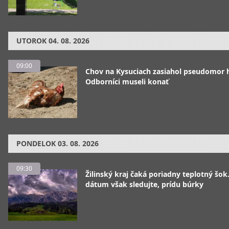
UTOROK
04. 08. 2026
09:00
Chov na Kysuciach zasiahol pseudomor 
Odborníci museli konať
PONDELOK
03. 08. 2026
09:30
Žilinský kraj čaká poriadny teplotný šok
dátum však sledujte, prídu búrky