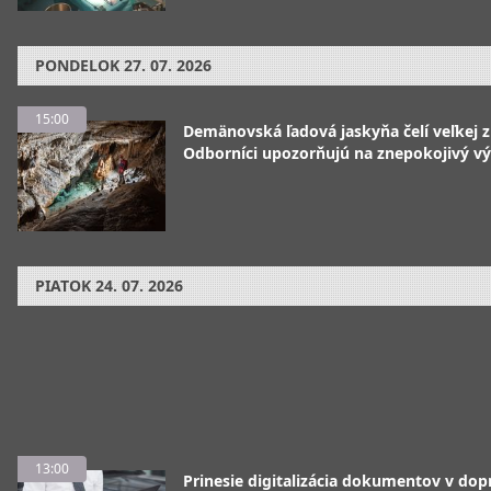
PONDELOK
27. 07. 2026
15:00
Demänovská ľadová jaskyňa čelí veľkej 
Odborníci upozorňujú na znepokojivý vý
PIATOK
24. 07. 2026
13:00
Prinesie digitalizácia dokumentov v dop