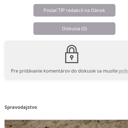
Poslať TIP redakcii na článok
Diskusia (
0
)
Pre pridávanie komentárov do diskusie sa musíte
prih
Spravodajstvo