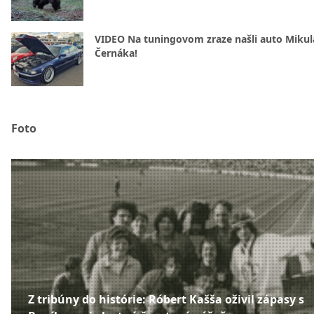
VIDEO Na tuningovom zraze našli auto Mikul
Černáka!
Foto
Z tribúny do histórie: Róbert Kašša oživil zápasy s