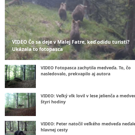
VIDEO Čo sa deje v Malej Fatre, keď odídu turisti?
Ukázala to fotopasca
VIDEO Fotopasca zachytila medveďa. To, čo
nasledovalo, prekvapilo aj autora
VIDEO: Veľký vlk lovil v lese jelienča a medve
štyri hodiny
VIDEO: Peter natočil veľkého medveďa neďal
hlavnej cesty