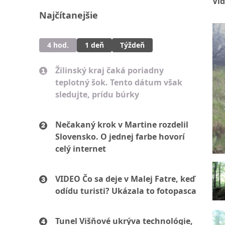
Vi
Najčítanejšie
4 hod.
1 deň
Týždeň
Žilinský kraj čaká poriadny
teplotný šok. Tento dátum však
sledujte, prídu búrky
Nečakaný krok v Martine rozdelil
Slovensko. O jednej farbe hovorí
celý internet
VIDEO Čo sa deje v Malej Fatre, keď
odídu turisti? Ukázala to fotopasca
Tunel Višňové ukrýva technológie,