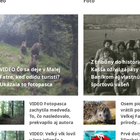
deo
Foto
Z tribúny do históri
VIDEO Čo sa deje v Malej
Kašša oživil zápasy 
Fatre, keď odídu turisti?
Baníkom aj vlastnú
Ukázala to fotopasca
športovú vášeň
VIDEO Fotopasca
Osem pi
zachytila medveďa.
vrátili p
To, čo nasledovalo,
Veľkej F
prekvapilo aj autora
prírody
(FOTOGA
VIDEO: Veľký vlk lovil
Prvé dot
v lese jelienča a
žilinske