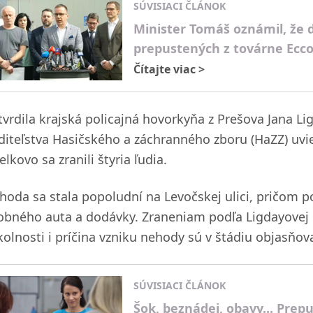
SÚVISIACI ČLÁNOK
Minister Tomáš oznámil, že
prepustených z továrne Ecc
Čítajte viac
>
tvrdila krajská policajná hovorkyňa z Prešova Jana L
aditeľstva Hasičského a záchranného zboru (HaZZ) uvie
elkovo sa zranili štyria ľudia.
hoda sa stala popoludní na Levočskej ulici, pričom p
obného auta a dodávky. Zraneniam podľa Ligdayovej 
kolnosti i príčina vzniku nehody sú v štádiu objasňov
SÚVISIACI ČLÁNOK
Šok, beznádej, obavy... Prep