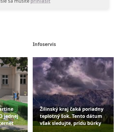
sie sa musíte
prihlásiť
Infoservis
artine
Žilinský kraj čaká poriadny
O jednej
teplotný šok. Tento dátum
ternet
však sledujte, prídu búrky