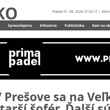
KO
Piatok
07. 08. 2026 21:02:19
| Men
Spravodajstvo
Infoservis
Publicistika
Kam na o
 Prešove sa na Veľk
tarší šofér. Ďalší s