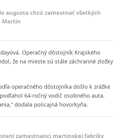
 do augusta chcú zamestnať všetkých
o Martin
igdayová. Operačný dôstojník Krajského
dol, že na mieste sú stále záchranné zložky
odľa operačného dôstojníka došlo k zrážke
podľahol 64-ročný vodič osobného auta.
ania,“ dodala policajná hovorkyňa.
ustení zamestnanci martinskej fabriky