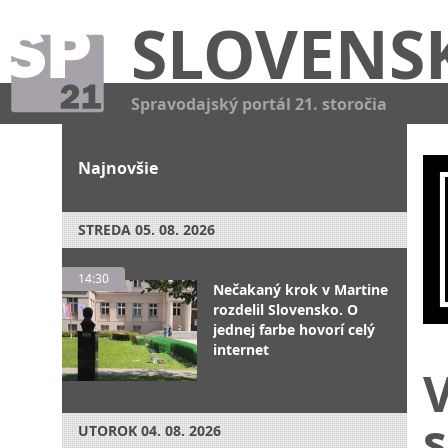
SLOVENS
Spravodajský portál 21. storočia
Najnovšie
STREDA
05. 08. 2026
14:30
Nečakaný krok v Martine
rozdelil Slovensko. O
jednej farbe hovorí celý
internet
V
s
UTOROK
04. 08. 2026