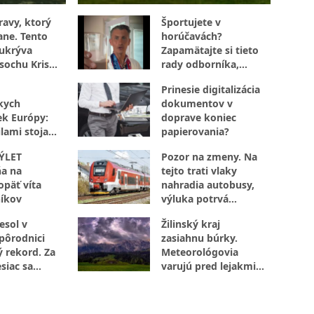
ravy, ktorý
Športujete v
ane. Tento
horúčavách?
ukrýva
Zapamätajte si tieto
 sochu Krista
rady odborníka,
 rašelinisko
ktoré určite využijete
Prinesie digitalizácia
kych
dokumentov v
ek Európy:
doprave koniec
lami stoja
papierovania?
octivej
ÝLET
Pozor na zmeny. Na
a na
tejto trati vlaky
opäť víta
nahradia autobusy,
íkov
výluka potrvá
niekoľko dní
esol v
Žilinský kraj
 pôrodnici
zasiahnu búrky.
 rekord. Za
Meteorológovia
siac sa
varujú pred lejakmi,
 viac ako 100
ktoré môžu spôsobiť
problémy