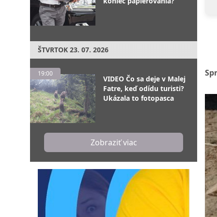
koniec papierovania?
ŠTVRTOK
23. 07. 2026
Sp
19:00
VIDEO Čo sa deje v Malej
Fatre, keď odídu turisti?
Ukázala to fotopasca
Zobraziť viac