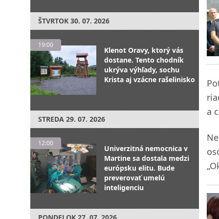
ŠTVRTOK
30. 07. 2026
19:00
Klenot Oravy, ktorý vás
dostane. Tento chodník
ukrýva výhľady, sochu
Krista aj vzácne rašelinisko
Po
ri
a c
STREDA
29. 07. 2026
Ne
12:00
Univerzitná nemocnica v
os
Martine sa dostala medzi
„O
európsku elitu. Bude
preverovať umelú
inteligenciu
PONDELOK
27. 07. 2026