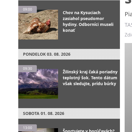
09:00
Chov na Kysuciach
Pi
zasiahol pseudomor
TA
hydiny. Odborníci museli
konať
Zdi
PONDELOK
03. 08. 2026
09:30
Žilinský kraj čaká poriadny
teplotný šok. Tento dátum
však sledujte, prídu búrky
SOBOTA
01. 08. 2026
13:00
Športujete v horúčavách?