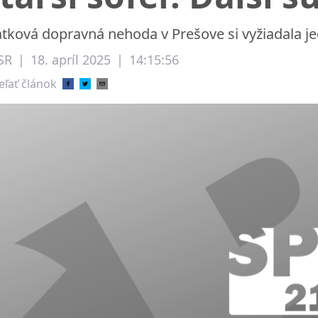
atková dopravná nehoda v Prešove si vyžiadala je
SR
|
18. apríl 2025
|
14:15:56
eľať článok