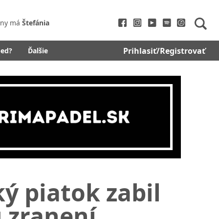
iny má
Štefánia
Prihlasiť/Registrovať
bed?
Ďalšie
ý piatok zabil
ú zranení