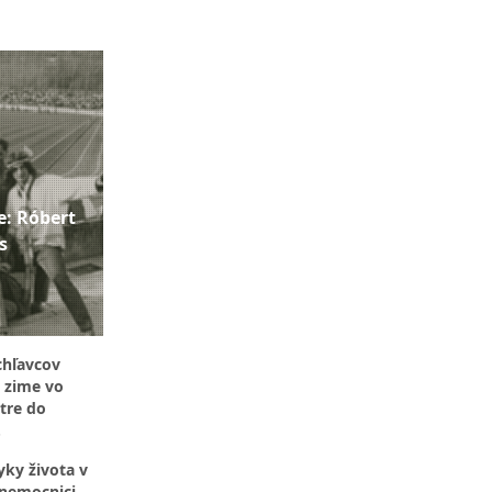
e: Róbert
s
chľavcov
o zime vo
atre do
LÉRIA)
yky života v
j nemocnici