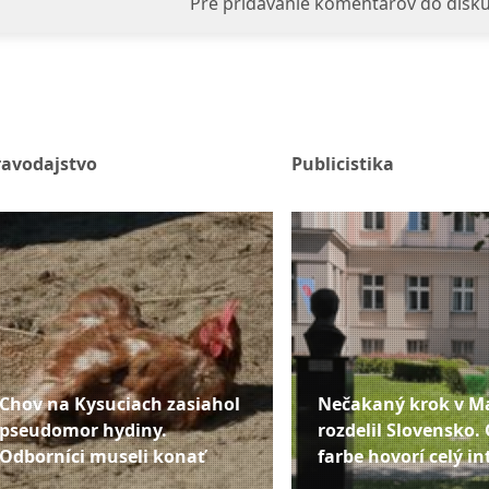
Pre pridávanie komentárov do disku
ravodajstvo
Publicistika
Chov na Kysuciach zasiahol
Nečakaný krok v M
pseudomor hydiny.
rozdelil Slovensko. 
Odborníci museli konať
farbe hovorí celý in