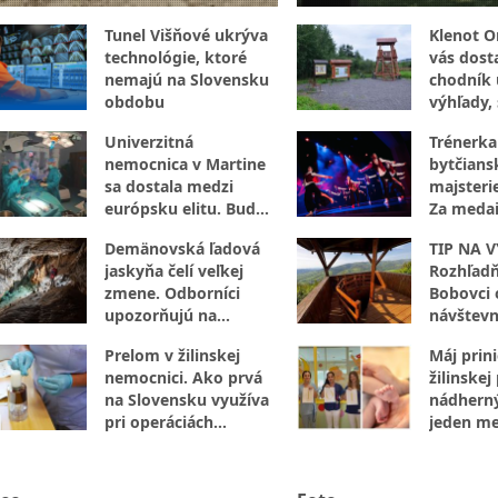
Tunel Višňové ukrýva
Klenot O
technológie, ktoré
vás dost
nemajú na Slovensku
chodník 
obdobu
výhľady,
aj vzácne
Univerzitná
Trénerka
nemocnica v Martine
bytčians
sa dostala medzi
majsteri
európsku elitu. Bude
Za medai
preverovať umelú
hodiny p
Demänovská ľadová
TIP NA V
inteligenciu
práce
jaskyňa čelí veľkej
Rozhľadň
zmene. Odborníci
Bobovci 
upozorňujú na
návštevn
znepokojivý vývoj
Prelom v žilinskej
Máj prini
nemocnici. Ako prvá
žilinskej
na Slovensku využíva
nádherný
pri operáciách
jeden me
revolučnú metódu z
narodilo
vlastnej krvi pacienta
bábätiek