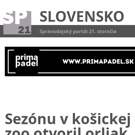
SLOVENSKO
Kat
Spravodajský portál 21. storočia
Sezónu v košickej
zoo otvoril orliak