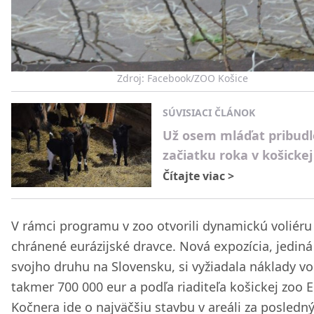
Zdroj: Facebook/ZOO Košice
SÚVISIACI ČLÁNOK
Už osem mláďat pribudl
začiatku roka v košickej
Čítajte viac
>
V rámci programu v zoo otvorili dynamickú voliéru
chránené eurázijské dravce. Nová expozícia, jediná
svojho druhu na Slovensku, si vyžiadala náklady vo
takmer 700 000 eur a podľa riaditeľa košickej zoo E
Kočnera ide o najväčšiu stavbu v areáli za posledn