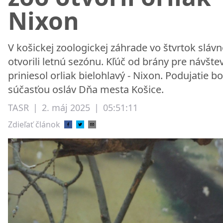
Nixon
V košickej zoologickej záhrade vo štvrtok sláv
otvorili letnú sezónu. Kľúč od brány pre návšte
priniesol orliak bielohlavý - Nixon. Podujatie bo
súčasťou osláv Dňa mesta Košice.
TASR
|
2. máj 2025
|
05:51:11
Zdieľať článok