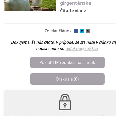
girgentánska
Čítajte viac
>
Zdieľať článok
Ďakujeme, že nás čítate. V prípade, že ste našli v článku c
napíšte nám na
redakcia@sp21.sk
Poslať TIP redakcii na článok
Diskusia (
0
)