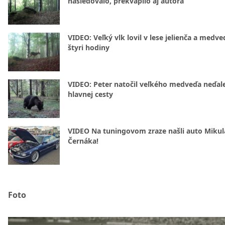
nasledovalo, prekvapilo aj autora
VIDEO: Veľký vlk lovil v lese jelienča a medve
štyri hodiny
VIDEO: Peter natočil veľkého medveďa neďal
hlavnej cesty
VIDEO Na tuningovom zraze našli auto Mikul
Černáka!
Foto