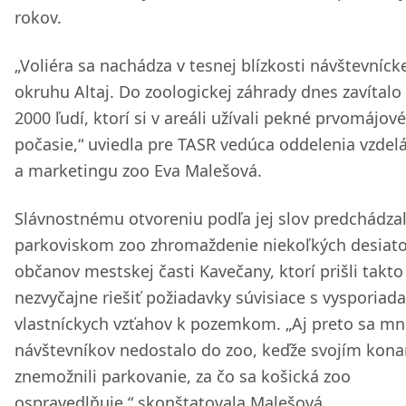
rokov.
„Voliéra sa nachádza v tesnej blízkosti návštevníc
okruhu Altaj. Do zoologickej záhrady dnes zavítalo
2000 ľudí, ktorí si v areáli užívali pekné prvomájové
počasie,“ uviedla pre TASR vedúca oddelenia vzdel
a marketingu zoo Eva Malešová.
Slávnostnému otvoreniu podľa jej slov predchádza
parkoviskom zoo zhromaždenie niekoľkých desiat
občanov mestskej časti Kavečany, ktorí prišli takto
nezvyčajne riešiť požiadavky súvisiace s vysporiad
vlastníckych vzťahov k pozemkom. „Aj preto sa m
návštevníkov nedostalo do zoo, keďže svojím kon
znemožnili parkovanie, za čo sa košická zoo
ospravedlňuje,“ skonštatovala Malešová.