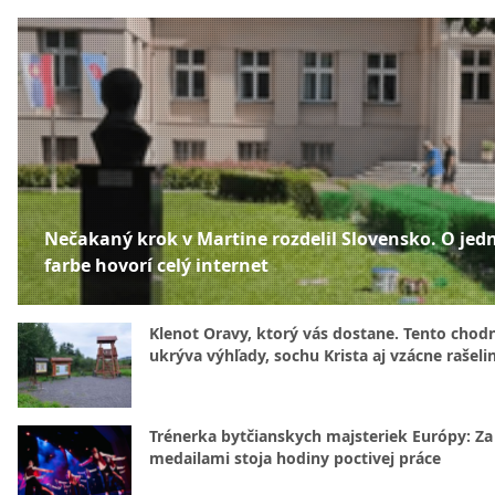
Nečakaný krok v Martine rozdelil Slovensko. O jed
farbe hovorí celý internet
Klenot Oravy, ktorý vás dostane. Tento chod
ukrýva výhľady, sochu Krista aj vzácne rašeli
Trénerka bytčianskych majsteriek Európy: Za
medailami stoja hodiny poctivej práce