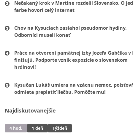
Nečakaný krok v Martine rozdelil Slovensko. O je
farbe hovorí celý internet
Chov na Kysuciach zasiahol pseudomor hydiny.
Odborníci museli konať
Práce na otvorení pamätnej izby Jozefa Gabčíka v 
finišujú. Podporte vznik expozície o slovenskom
hrdinovi!
Kysučan Lukáš umiera na vzácnu nemoc, poisťov
odmieta preplatiť liečbu. Pomôžte mu!
Najdiskutovanejšie
4 hod.
1 deň
Týždeň