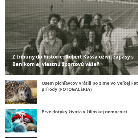
Z tribúny do histórie: Róbert Kašša oživil zápasy s
Baníkom aj vlastnú športovú vášeň
Osem pichľavcov vrátili po zime vo Veľkej Fa
prírody (FOTOGALÉRIA)
Prvé dotyky života v žilinskej nemocnici