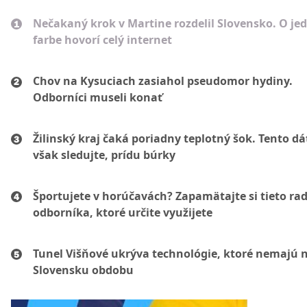
Nečakaný krok v Martine rozdelil Slovensko. O je
farbe hovorí celý internet
Chov na Kysuciach zasiahol pseudomor hydiny.
Odborníci museli konať
Žilinský kraj čaká poriadny teplotný šok. Tento d
však sledujte, prídu búrky
Športujete v horúčavách? Zapamätajte si tieto ra
odborníka, ktoré určite využijete
Tunel Višňové ukrýva technológie, ktoré nemajú 
Slovensku obdobu