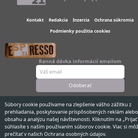
Kontakt
Redakcia
Inzercia
Ochrana súkromia
Podmienky použitia cookies
Ranná dávka informácií emailom
Odoberať
Sledujte nás
Súbory cookie používame na zlepšenie vášho zážitku z
prehliadania, poskytovanie prispôsobených reklám alebo
obsahu a analýzu našej návštevnosti. Kliknutím na „Prijať
súhlasíte s naším používaním súborov cookie. Viac si mô
Spravodajský portál 21. storočia ™ ©
2026
Všetky práva vyhradené
prečítať v našich
Ochrana osobných údajov
.
Vydáva
beNOW media group,
člen skupiny