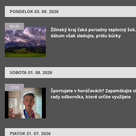
PONDELOK
03. 08. 2026
09:30
Žilinský kraj čaká poriadny teplotný šok
dátum však sledujte, prídu búrky
SOBOTA
01. 08. 2026
13:00
Športujete v horúčavách? Zapamätajte si
rady odborníka, ktoré určite využijete
PIATOK
31. 07. 2026