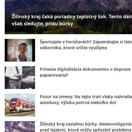
Žilinský kraj čaká poriadny teplotný šok. Tento dá
však sledujte, prídu búrky
Športujete v horúčavách? Zapamätajte si tiet
odborníka, ktoré určite využijete
Prinesie digitalizácia dokumentov v doprave
papierovania?
Pozor na zmeny. Na tejto trati vlaky nahradi
autobusy, výluka potrvá niekoľko dní
Žilinský kraj zasiahnu búrky. Meteorológovia
pred lejakmi, ktoré môžu spôsobiť problémy