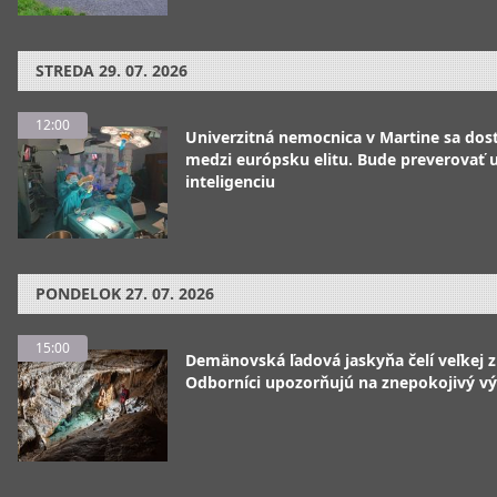
STREDA
29. 07. 2026
12:00
Univerzitná nemocnica v Martine sa dos
medzi európsku elitu. Bude preverovať
inteligenciu
PONDELOK
27. 07. 2026
15:00
Demänovská ľadová jaskyňa čelí veľkej 
Odborníci upozorňujú na znepokojivý vý