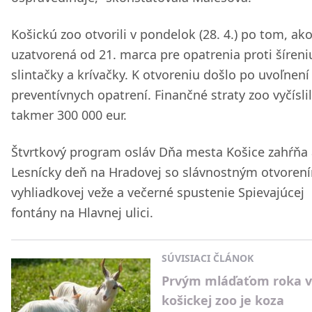
Košickú zoo otvorili v pondelok (28. 4.) po tom, ak
uzatvorená od 21. marca pre opatrenia proti šíreni
slintačky a krívačky. K otvoreniu došlo po uvoľnení
preventívnych opatrení. Finančné straty zoo vyčísli
takmer 300 000 eur.
Štvrtkový program osláv Dňa mesta Košice zahŕňa 
Lesnícky deň na Hradovej so slávnostným otvoren
vyhliadkovej veže a večerné spustenie Spievajúcej
fontány na Hlavnej ulici.
SÚVISIACI ČLÁNOK
Prvým mláďaťom roka v
košickej zoo je koza