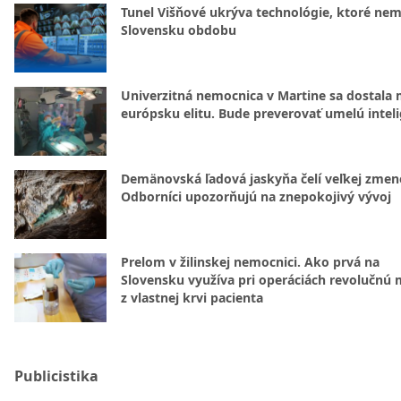
Tunel Višňové ukrýva technológie, ktoré nem
Slovensku obdobu
Univerzitná nemocnica v Martine sa dostala 
európsku elitu. Bude preverovať umelú intel
Demänovská ľadová jaskyňa čelí veľkej zmen
Odborníci upozorňujú na znepokojivý vývoj
Prelom v žilinskej nemocnici. Ako prvá na
Slovensku využíva pri operáciách revolučnú
z vlastnej krvi pacienta
Publicistika