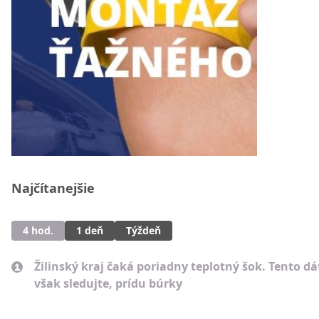
Najčítanejšie
4 hod.
1 deň
Týždeň
Žilinský kraj čaká poriadny teplotný šok. Tento d
však sledujte, prídu búrky