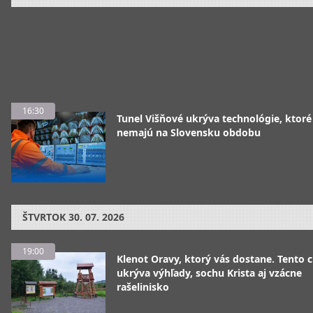
16:30
Tunel Višňové ukrýva technológie, ktoré
nemajú na Slovensku obdobu
ŠTVRTOK
30. 07. 2026
19:00
Klenot Oravy, ktorý vás dostane. Tento 
ukrýva výhľady, sochu Krista aj vzácne
rašelinisko