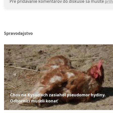
Pre pridávanie komentárov do diskusie sa musíte
prih
Spravodajstvo
Chov na Kysuciach zasiahol pseudomor hydiny.
Odborníci museli konať