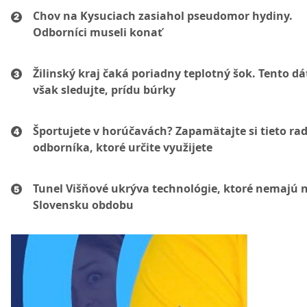
Chov na Kysuciach zasiahol pseudomor hydiny.
Odborníci museli konať
Žilinský kraj čaká poriadny teplotný šok. Tento d
však sledujte, prídu búrky
Športujete v horúčavách? Zapamätajte si tieto ra
odborníka, ktoré určite využijete
Tunel Višňové ukrýva technológie, ktoré nemajú 
Slovensku obdobu