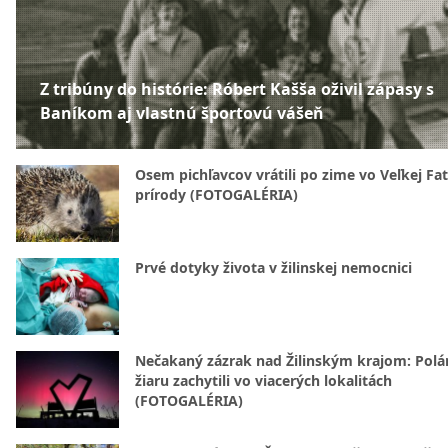
Z tribúny do histórie: Róbert Kašša oživil zápasy s
Baníkom aj vlastnú športovú vášeň
Osem pichľavcov vrátili po zime vo Veľkej Fa
prírody (FOTOGALÉRIA)
Prvé dotyky života v žilinskej nemocnici
Nečakaný zázrak nad Žilinským krajom: Polá
žiaru zachytili vo viacerých lokalitách
(FOTOGALÉRIA)