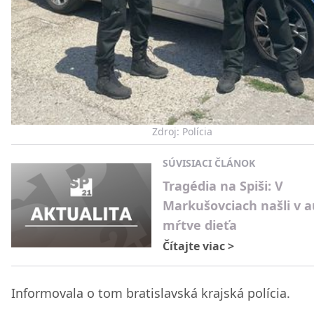
Zdroj: Polícia
SÚVISIACI ČLÁNOK
Tragédia na Spiši: V
Markušovciach našli v a
mŕtve dieťa
Čítajte viac
>
Informovala o tom bratislavská krajská polícia.