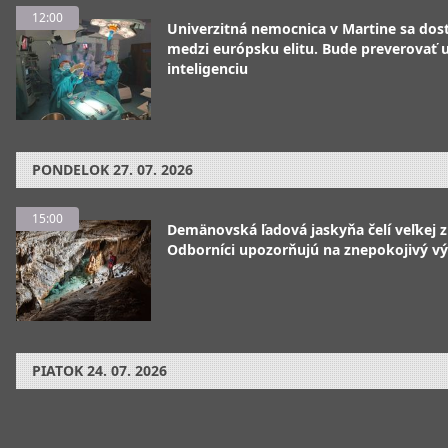
12:00
Univerzitná nemocnica v Martine sa dos
medzi európsku elitu. Bude preverovať
inteligenciu
PONDELOK
27. 07. 2026
15:00
Demänovská ľadová jaskyňa čelí veľkej 
Odborníci upozorňujú na znepokojivý vý
PIATOK
24. 07. 2026