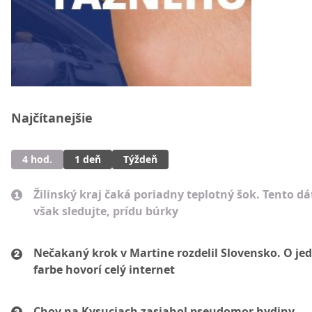
Najčítanejšie
4 hod.
1 deň
Týždeň
Žilinský kraj čaká poriadny teplotný šok. Tento d
však sledujte, prídu búrky
Nečakaný krok v Martine rozdelil Slovensko. O je
farbe hovorí celý internet
Chov na Kysuciach zasiahol pseudomor hydiny.