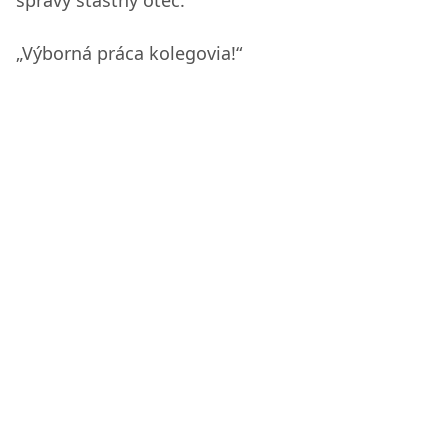
správy šťastný otec.
„Výborná práca kolegovia!“