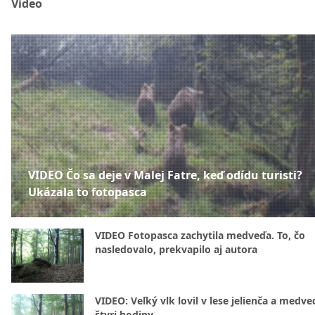
Video
VIDEO Čo sa deje v Malej Fatre, keď odídu turisti?
Ukázala to fotopasca
VIDEO Fotopasca zachytila medveďa. To, čo
nasledovalo, prekvapilo aj autora
VIDEO: Veľký vlk lovil v lese jelienča a medve
štyri hodiny