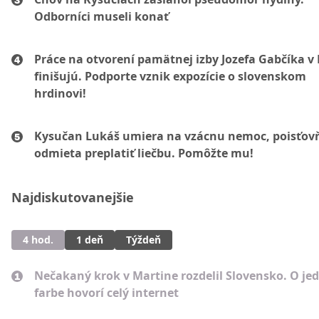
Odborníci museli konať
Práce na otvorení pamätnej izby Jozefa Gabčíka v 
finišujú. Podporte vznik expozície o slovenskom
hrdinovi!
Kysučan Lukáš umiera na vzácnu nemoc, poisťov
odmieta preplatiť liečbu. Pomôžte mu!
Najdiskutovanejšie
4 hod.
1 deň
Týždeň
Nečakaný krok v Martine rozdelil Slovensko. O je
farbe hovorí celý internet