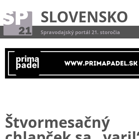
SLOVENSKO
Kat
Spravodajský portál 21. storočia
Štvormesačný
chlapček sa „varil