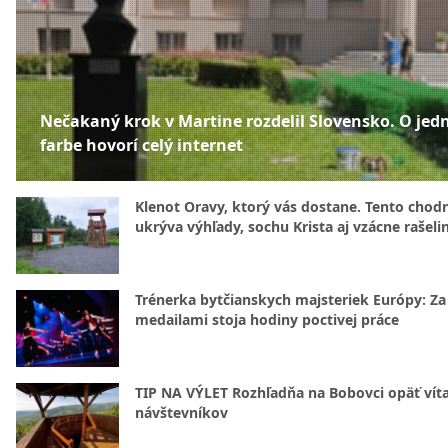
Nečakaný krok v Martine rozdelil Slovensko. O jed
farbe hovorí celý internet
Klenot Oravy, ktorý vás dostane. Tento chod
ukrýva výhľady, sochu Krista aj vzácne rašeli
Trénerka bytčianskych majsteriek Európy: Za
medailami stoja hodiny poctivej práce
TIP NA VÝLET Rozhľadňa na Bobovci opäť vít
návštevníkov