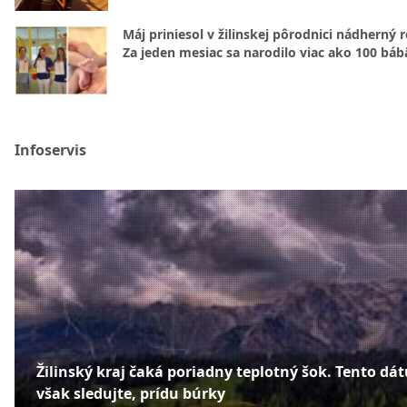
Máj priniesol v žilinskej pôrodnici nádherný 
Za jeden mesiac sa narodilo viac ako 100 báb
Infoservis
Žilinský kraj čaká poriadny teplotný šok. Tento dá
však sledujte, prídu búrky