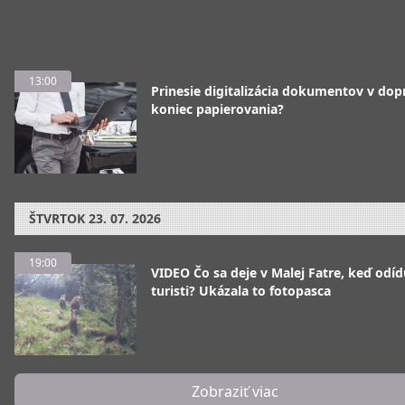
13:00
Prinesie digitalizácia dokumentov v dop
koniec papierovania?
ŠTVRTOK
23. 07. 2026
19:00
VIDEO Čo sa deje v Malej Fatre, keď odíd
turisti? Ukázala to fotopasca
Zobraziť viac