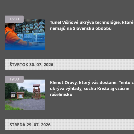
16:30
Tunel Višňové ukrýva technológie, ktoré
nemajú na Slovensku obdobu
ŠTVRTOK
30. 07. 2026
19:00
Klenot Oravy, ktorý vás dostane. Tento 
ukrýva výhľady, sochu Krista aj vzácne
rašelinisko
STREDA
29. 07. 2026