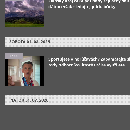
Žilinský kraj čaká poriadny teplotný šok
dátum však sledujte, prídu búrky
SOBOTA
01. 08. 2026
13:00
Športujete v horúčavách? Zapamätajte si
rady odborníka, ktoré určite využijete
PIATOK
31. 07. 2026