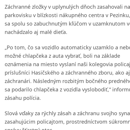
Záchranné zložky v uplynulých dňoch zasahovali n
parkovisku v blízkosti nákupného centra v Pezinku
sa spolu so zabuchnutým kľúčom v uzamknutom v
nachádzalo aj malé dieťa.
„Po tom, čo sa vozidlo automaticky uzamklo a neb
možné chlapčeka z auta vybrať, boli na základe
oznámenia na miesto vyslaní naši kolegovia policaj
príslušníci Hasičského a záchranného zboru, ako aj
záchranári. Následným rozbitým bočného prednéh
sa podarilo chlapčeka z vozidla vyslobodiť,“ inform
zásahu polícia.
Slová vďaky za rýchly zásah a záchranu svojho syna
zasahujúcim policajtom, prostredníctvom súkromn