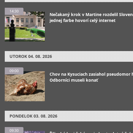
14:30
Nečakaný krok v Martine rozdelil Sloven
jednej farbe hovorí celý internet
UTOROK
04. 08. 2026
09:00
Chov na Kysuciach zasiahol pseudomor 
Odborníci museli konať
PONDELOK
03. 08. 2026
09:30