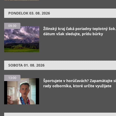
PONDELOK
03. 08. 2026
09:30
Žilinský kraj čaká poriadny teplotný šok
dátum však sledujte, prídu búrky
SOBOTA
01. 08. 2026
13:00
Športujete v horúčavách? Zapamätajte si
rady odborníka, ktoré určite využijete