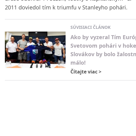
2011 doviedol tím k triumfu v Stanleyho pohári.
SÚVISIACI ČLÁNOK
Ako by vyzeral Tím Eur
Svetovom pohári v hoke
Slovákov by bolo žalost
málo!
Čítajte viac
>