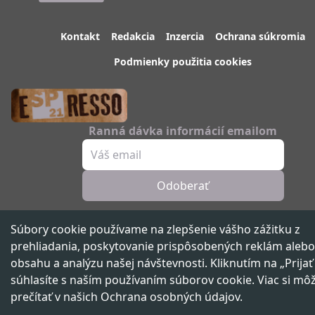
Kontakt
Redakcia
Inzercia
Ochrana súkromia
Podmienky použitia cookies
Ranná dávka informácií emailom
Odoberať
Sledujte nás
Súbory cookie používame na zlepšenie vášho zážitku z
prehliadania, poskytovanie prispôsobených reklám alebo
obsahu a analýzu našej návštevnosti. Kliknutím na „Prijať
súhlasíte s naším používaním súborov cookie. Viac si mô
Spravodajský portál 21. storočia ™ ©
2026
Všetky práva vyhradené
prečítať v našich
Ochrana osobných údajov
.
Vydáva
beNOW media group,
člen skupiny