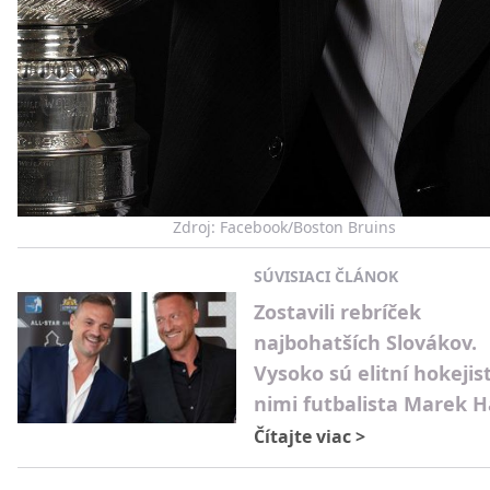
Zdroj: Facebook/Boston Bruins
SÚVISIACI ČLÁNOK
Zostavili rebríček
najbohatších Slovákov.
Vysoko sú elitní hokejist
nimi futbalista Marek 
Čítajte viac
>