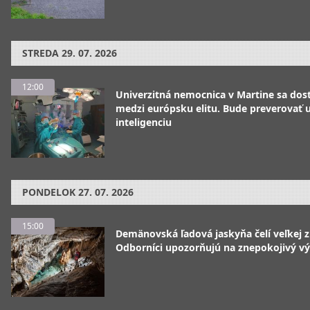
STREDA
29. 07. 2026
12:00
Univerzitná nemocnica v Martine sa dos
medzi európsku elitu. Bude preverovať
inteligenciu
PONDELOK
27. 07. 2026
15:00
Demänovská ľadová jaskyňa čelí veľkej 
Odborníci upozorňujú na znepokojivý vý