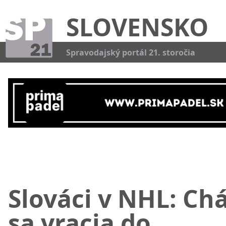
SLOVENSKO
Kat
Spravodajský portál 21. storočia
Slováci v NHL: Ch
sa vracia do