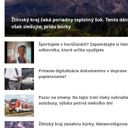
Žilinský kraj čaká poriadny teplotný šok. Tento dá
však sledujte, prídu búrky
Športujete v horúčavách? Zapamätajte si tiet
odborníka, ktoré určite využijete
Prinesie digitalizácia dokumentov v doprave
papierovania?
Pozor na zmeny. Na tejto trati vlaky nahradi
autobusy, výluka potrvá niekoľko dní
Žilinský kraj zasiahnu búrky. Meteorológovia