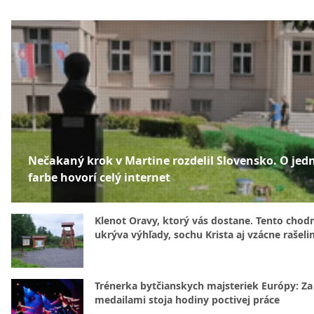
Nečakaný krok v Martine rozdelil Slovensko. O jed
farbe hovorí celý internet
Klenot Oravy, ktorý vás dostane. Tento chod
ukrýva výhľady, sochu Krista aj vzácne rašeli
Trénerka bytčianskych majsteriek Európy: Za
medailami stoja hodiny poctivej práce