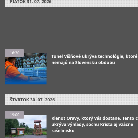
PIATOK
31. 07. 2026
16:30
Tunel Višňové ukrýva technológie, ktoré
nemajú na Slovensku obdobu
ŠTVRTOK
30. 07. 2026
19:00
Klenot Oravy, ktorý vás dostane. Tento 
ukrýva výhľady, sochu Krista aj vzácne
rašelinisko