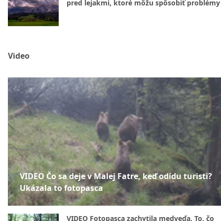
pred lejakmi, ktoré môžu spôsobiť problémy
Video
VIDEO Čo sa deje v Malej Fatre, keď odídu turisti?
Ukázala to fotopasca
VIDEO Fotopasca zachytila medveďa. To, čo