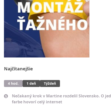
Najčítanejšie
4 hod.
1 deň
Týždeň
Nečakaný krok v Martine rozdelil Slovensko. O je
farbe hovorí celý internet