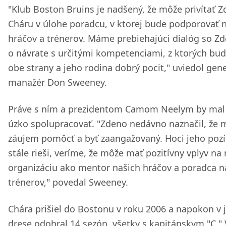
"Klub Boston Bruins je nadšený, že môže privítať 
Cháru v úlohe poradcu, v ktorej bude podporovať 
hráčov a trénerov. Máme prebiehajúci dialóg so 
o návrate s určitými kompetenciami, z ktorých bu
obe strany a jeho rodina dobrý pocit," uviedol gen
manažér Don Sweeney.
Práve s ním a prezidentom Camom Neelym by mal
úzko spolupracovať. "Zdeno nedávno naznačil, že 
záujem pomôcť a byť zaangažovaný. Hoci jeho pozí
stále rieši, veríme, že môže mať pozitívny vplyv na
organizáciu ako mentor našich hráčov a poradca n
trénerov," povedal Sweeney.
Chára prišiel do Bostonu v roku 2006 a napokon v 
drese odohral 14 sezón, všetky s kapitánskym "C."