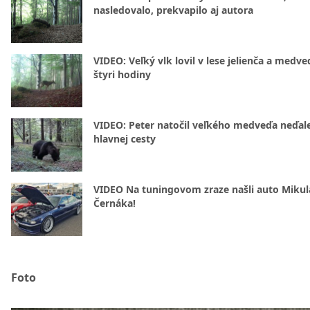
nasledovalo, prekvapilo aj autora
VIDEO: Veľký vlk lovil v lese jelienča a medve
štyri hodiny
VIDEO: Peter natočil veľkého medveďa neďal
hlavnej cesty
VIDEO Na tuningovom zraze našli auto Mikul
Černáka!
Foto