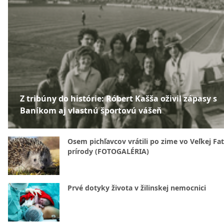
Z tribúny do histórie: Róbert Kašša oživil zápasy s
Baníkom aj vlastnú športovú vášeň
Osem pichľavcov vrátili po zime vo Veľkej Fa
prírody (FOTOGALÉRIA)
Prvé dotyky života v žilinskej nemocnici