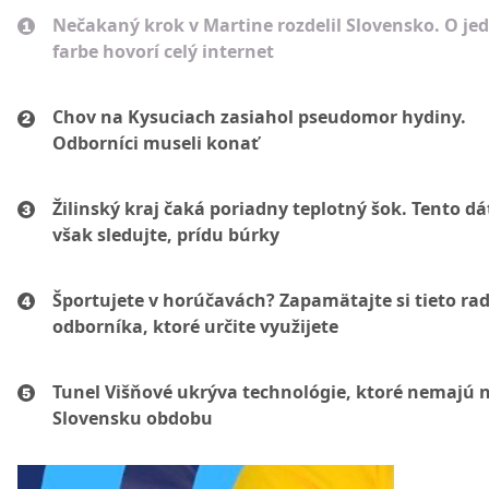
Nečakaný krok v Martine rozdelil Slovensko. O je
farbe hovorí celý internet
Chov na Kysuciach zasiahol pseudomor hydiny.
Odborníci museli konať
Žilinský kraj čaká poriadny teplotný šok. Tento d
však sledujte, prídu búrky
Športujete v horúčavách? Zapamätajte si tieto ra
odborníka, ktoré určite využijete
Tunel Višňové ukrýva technológie, ktoré nemajú 
Slovensku obdobu