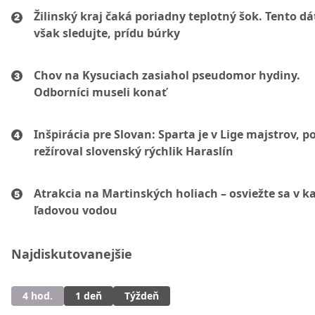
Žilinský kraj čaká poriadny teplotný šok. Tento d
však sledujte, prídu búrky
Chov na Kysuciach zasiahol pseudomor hydiny.
Odborníci museli konať
Inšpirácia pre Slovan: Sparta je v Lige majstrov, p
režíroval slovenský rýchlik Haraslín
Atrakcia na Martinských holiach – osviežte sa v ka
ľadovou vodou
Najdiskutovanejšie
4 hod.
1 deň
Týždeň