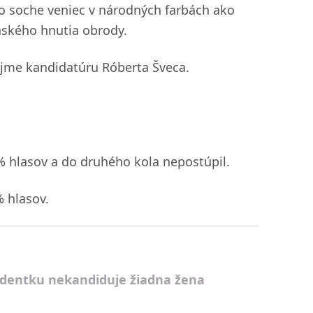
eho soche veniec v národných farbách ako
enského hnutia obrody.
jme kandidatúru Róberta Šveca.
3% hlasov a do druhého kola nepostúpil.
 hlasov.
zidentku nekandiduje žiadna žena