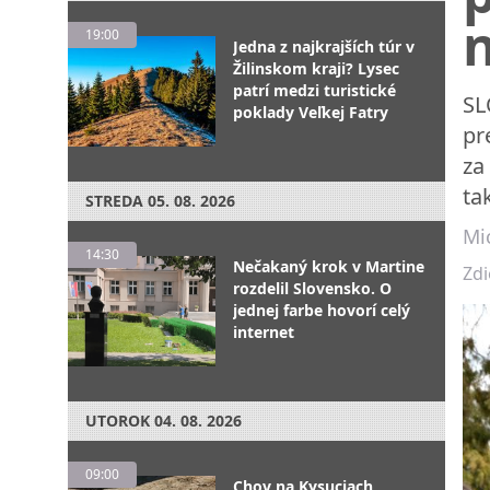
19:00
Jedna z najkrajších túr v
Žilinskom kraji? Lysec
patrí medzi turistické
SL
poklady Veľkej Fatry
pr
za
ta
STREDA
05. 08. 2026
Mic
14:30
Nečakaný krok v Martine
Zdi
rozdelil Slovensko. O
jednej farbe hovorí celý
internet
UTOROK
04. 08. 2026
09:00
Chov na Kysuciach