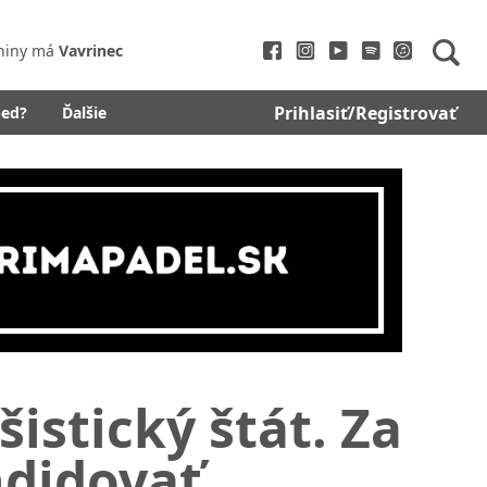
niny má
Vavrinec
Prihlasiť/Registrovať
bed?
Ďalšie
šistický štát. Za
ndidovať