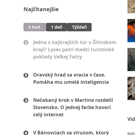
Najčítanejšie
4 hod.
1 deň
Týždeň
Jedna z najkrajších túr v Žilinskom
kraji? Lysec patrí medzi turistické
poklady Veľkej Fatry
Oravský hrad sa vracia v čase.
Pomáha mu umelá inteligencia
Nečakaný krok v Martine rozdelil
Slovensko. O jednej farbe hovorí
celý internet
Vi
V Bánovciach sa vírusom, ktorý