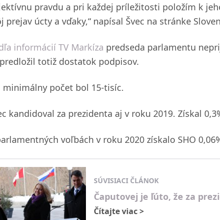
jektívnu pravdu a pri každej príležitosti položím k j
j prejav úcty a vďaky,“ napísal Švec na stránke Slov
dľa informácií TV Markíza
predseda parlamentu nepri
predložil totiž dostatok podpisov.
h minimálny počet bol 15-tisíc.
ec kandidoval za prezidenta aj v roku 2019. Získal 0,
parlamentných voľbách v roku 2020 získalo SHO 0,06%
SÚVISIACI ČLÁNOK
Čaputovej je ľúto, že za pre
Čítajte viac
>