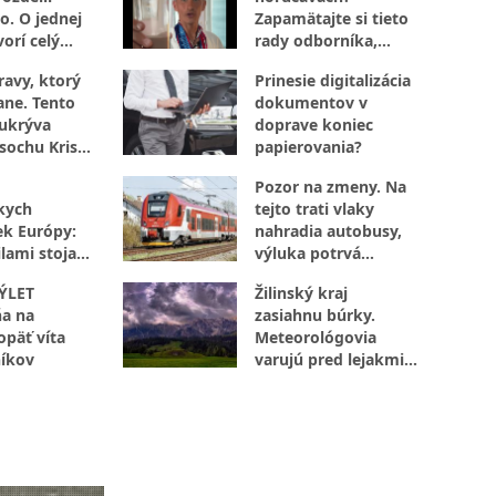
o. O jednej
Zapamätajte si tieto
orí celý
rady odborníka,
ktoré určite využijete
ravy, ktorý
Prinesie digitalizácia
ane. Tento
dokumentov v
ukrýva
doprave koniec
 sochu Krista
papierovania?
 rašelinisko
Pozor na zmeny. Na
kych
tejto trati vlaky
ek Európy:
nahradia autobusy,
lami stoja
výluka potrvá
octivej
niekoľko dní
ÝLET
Žilinský kraj
a na
zasiahnu búrky.
opäť víta
Meteorológovia
íkov
varujú pred lejakmi,
ktoré môžu spôsobiť
problémy