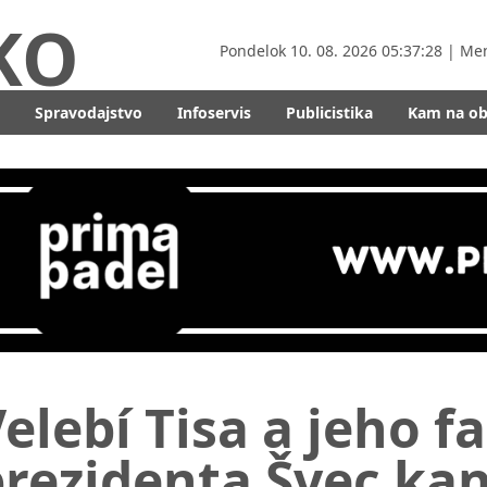
KO
Pondelok
10. 08. 2026 05:37:30
| Me
Spravodajstvo
Infoservis
Publicistika
Kam na o
elebí Tisa a jeho fa
prezidenta Švec ka