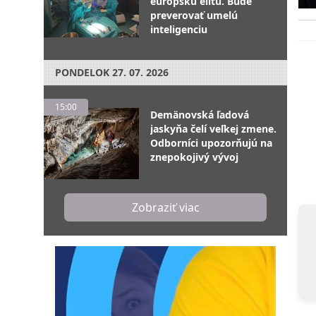
európsku elitu. Bude
preverovať umelú
inteligenciu
PONDELOK
27. 07. 2026
15:00
Demänovská ľadová
jaskyňa čelí veľkej zmene.
Odborníci upozorňujú na
znepokojivý vývoj
Zobraziť viac