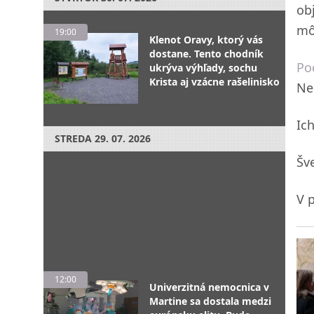
ob
mô
19:00
Klenot Oravy, ktorý vás
dostane. Tento chodník
Po
ukrýva výhľady, sochu
Krista aj vzácne rašelinisko
Ne
Ic
STREDA
29. 07. 2026
Šv
V 
12:00
Univerzitná nemocnica v
Martine sa dostala medzi