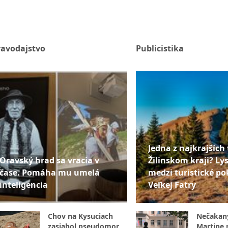
ravodajstvo
Publicistika
Jedna z najkrajších 
Oravský hrad sa vracia v
Žilinskom kraji? Lys
čase. Pomáha mu umelá
medzi turistické po
inteligencia
Veľkej Fatry
Chov na Kysuciach
Nečakan
zasiahol pseudomor
Martine r