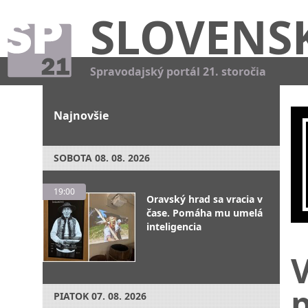
SLOVENS
Spravodajský portál 21. storočia
Najnovšie
SOBOTA
08. 08. 2026
19:00
Oravský hrad sa vracia v
čase. Pomáha mu umelá
inteligencia
V
PIATOK
07. 08. 2026