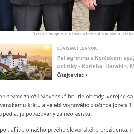
Švec oslavuje vznik fašistického slovenského štátu
SÚVISIACI ČLÁNOK
Pellegriniho s Korčokom vyz
politiky - Kotleba, Harabin, 
Čítajte viac
>
bert Švec založil Slovenské hnutie obrody. Verejne sa
ovenskému štátu a velebí vojnového zločinca Jozefa Ti
kipedia, je považovaný za neofašistu.
 pokiaľ ide o nášho prvého slovenského prezidenta, 