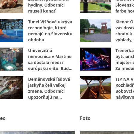
hydiny. Odborníci
Slovensk
museli konať
farbe hov
internet
Tunel Višňové ukrýva
Klenot O
technológie, ktoré
vás dost
nemajú na Slovensku
chodník 
obdobu
výhľady,
aj vzácne
Univerzitná
Trénerka
nemocnica v Martine
bytčians
sa dostala medzi
majsteri
európsku elitu. Bude
Za medai
preverovať umelú
hodiny p
Demänovská ľadová
TIP NA V
inteligenciu
práce
jaskyňa čelí veľkej
Rozhľadň
zmene. Odborníci
Bobovci 
upozorňujú na
návštevn
znepokojivý vývoj
deo
Foto