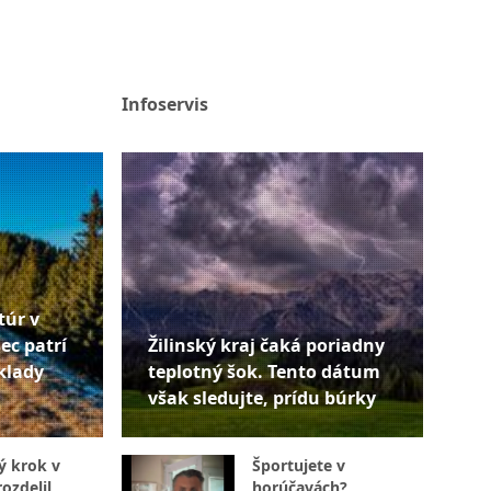
Infoservis
túr v
ec patrí
Žilinský kraj čaká poriadny
klady
teplotný šok. Tento dátum
však sledujte, prídu búrky
ý krok v
Športujete v
ozdelil
horúčavách?