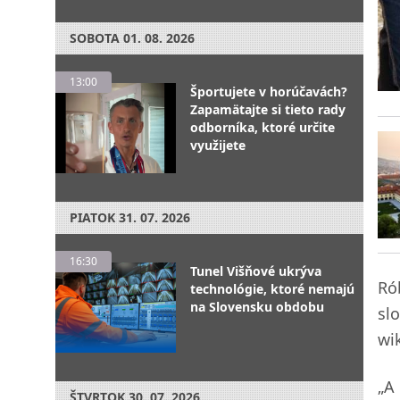
SOBOTA
01. 08. 2026
13:00
Športujete v horúčavách?
Zapamätajte si tieto rady
odborníka, ktoré určite
využijete
PIATOK
31. 07. 2026
16:30
Tunel Višňové ukrýva
Ró
technológie, ktoré nemajú
na Slovensku obdobu
sl
wi
„A
ŠTVRTOK
30. 07. 2026