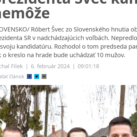
nemôže
OVENSKO/ Róbert Švec zo Slovenského hnutia o
ezidenta SR v nadchádzajúcich voľbách. Nepredlož
 svoju kandidatúru. Rozhodol o tom predseda parl
k o kreslo na hrade bude uchádzať 10 mužov.
hal Filek
|
6. február 2024
|
09:01:18
eľať článok