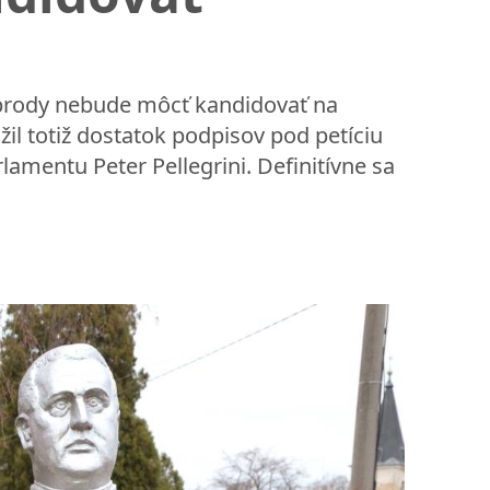
brody nebude môcť kandidovať na
il totiž dostatok podpisov pod petíciu
amentu Peter Pellegrini. Definitívne sa