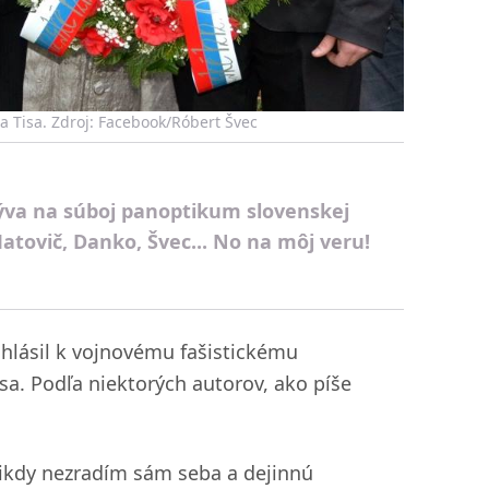
 a Tisa. Zdroj: Facebook/Róbert Švec
ýva na súboj panoptikum slovenskej
Matovič, Danko, Švec... No na môj veru!
 hlásil k vojnovému fašistickému
sa. Podľa niektorých autorov, ako píše
nikdy nezradím sám seba a dejinnú