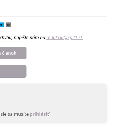
u chybu, napíšte nám na
redakcia@sp21.sk
a článok
sie sa musíte
prihlásiť