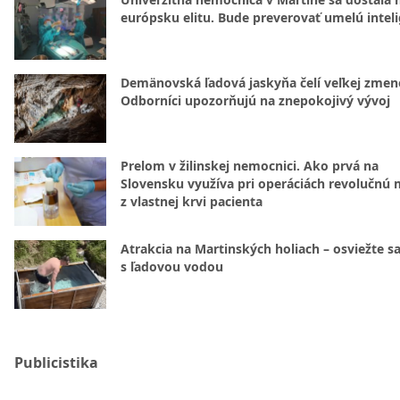
európsku elitu. Bude preverovať umelú intel
Demänovská ľadová jaskyňa čelí veľkej zmen
Odborníci upozorňujú na znepokojivý vývoj
Prelom v žilinskej nemocnici. Ako prvá na
Slovensku využíva pri operáciách revolučnú
z vlastnej krvi pacienta
Atrakcia na Martinských holiach – osviežte sa
s ľadovou vodou
Publicistika