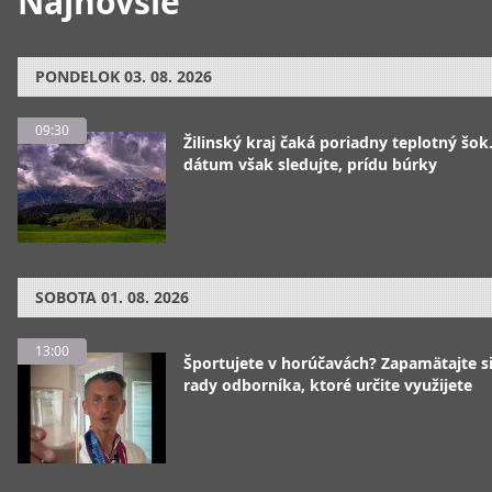
Najnovšie
PONDELOK
03. 08. 2026
09:30
Žilinský kraj čaká poriadny teplotný šok
dátum však sledujte, prídu búrky
SOBOTA
01. 08. 2026
13:00
Športujete v horúčavách? Zapamätajte si
rady odborníka, ktoré určite využijete