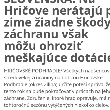
Hričove nerátajú 
zime žiadne škody
záchranu však
môžu ohroziť
meškajúce dotáci
HRIČOVSKÉ PODHRADIE/ Všetkých nadšencov
stredovekej zrúcaniny nad obcou Hričovské
Podhradie (okres Žilina) určite poteší správa, že
tento rok sa bude pokračovať v prácach na jeh
záchrane. Združenie, ktoré hrad opravuje, má 
tohtoročnú sezónu vytýčených niekoľko cieľov.