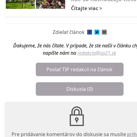
Čítajte viac
>
Zdieľať článok
Ďakujeme, že nás čítate. V prípade, že ste našli v článku c
napíšte nám na
redakcia@sp21.sk
Poslať TIP redakcii na článok
Diskusia (
0
)
Pre pridávanie komentárov do diskusie sa musíte
prih