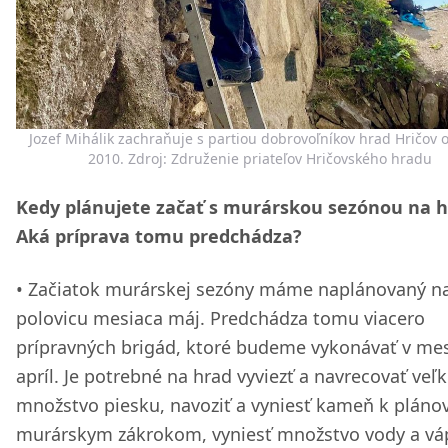
Jozef Mihálik zachraňuje s partiou dobrovoľníkov hrad Hričov 
2010. Zdroj: Združenie priateľov Hričovského hradu
Kedy plánujete začať s murárskou sezónou na 
Aká príprava tomu predchádza?
Začiatok murárskej sezóny máme naplánovaný n
polovicu mesiaca máj. Predchádza tomu viacero
prípravných brigád, ktoré budeme vykonávať v mes
apríl. Je potrebné na hrad vyviezť a navrecovať veľ
množstvo piesku, navoziť a vyniesť kameň k plán
murárskym zákrokom, vyniesť množstvo vody a vá