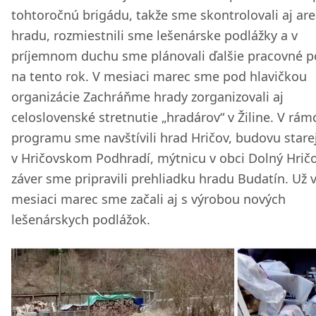
tohtoročnú brigádu, takže sme skontrolovali aj are
hradu, rozmiestnili sme lešenárske podlážky a v
príjemnom duchu sme plánovali ďalšie pracovné p
na tento rok. V mesiaci marec sme pod hlavičkou
organizácie Zachráňme hrady zorganizovali aj
celoslovenské stretnutie „hradárov“ v Žiline. V rám
programu sme navštívili hrad Hričov, budovu stare
v Hričovskom Podhradí, mýtnicu v obci Dolný Hrič
záver sme pripravili prehliadku hradu Budatín. Už 
mesiaci marec sme začali aj s výrobou nových
lešenárskych podlážok.