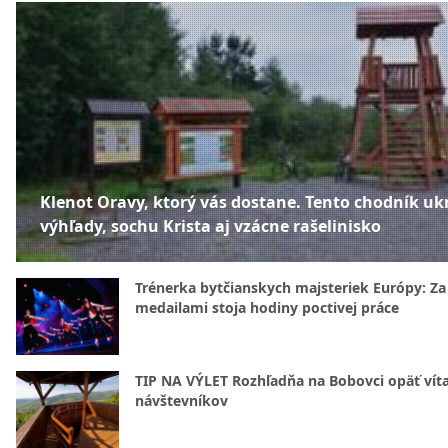
Klenot Oravy, ktorý vás dostane. Tento chodník uk
výhľady, sochu Krista aj vzácne rašelinisko
Trénerka bytčianskych majsteriek Európy: Za
medailami stoja hodiny poctivej práce
TIP NA VÝLET Rozhľadňa na Bobovci opäť vít
návštevníkov