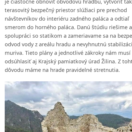
je čiastočne obnoviť obvodovú hradbu, vytvoriť tak
terasovitý bezpečný priestor slúžiaci pre prechod
návštevníkov do interiéru zadného paláca a odtiaľ
smerom do horného paláca. Danú štúdiu riešime a
spolupráci so statikom a zameriavame sa na bezp
odvod vody z areálu hradu a nevyhnutnú stabilizác
muriva. Tieto plány a jednotlivé zákroky nám musí
odsúhlasiť aj Krajský pamiatkový úrad Žilina. Z toh
dôvodu máme na hrade pravidelné stretnutia.