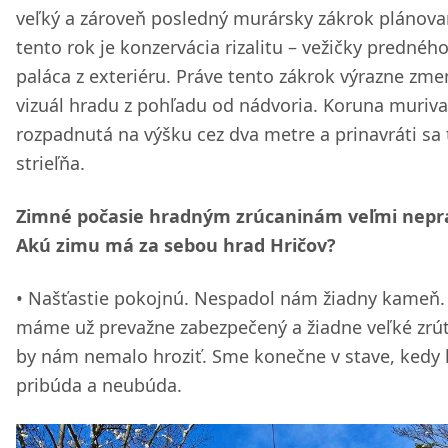
veľký a zároveň posledný murársky zákrok plánova
tento rok je konzervácia rizalitu – vežičky prednéh
paláca z exteriéru. Práve tento zákrok výrazne zme
vizuál hradu z pohľadu od nádvoria. Koruna muriva
rozpadnutá na výšku cez dva metre a prinavráti sa 
strieľňa.
Zimné počasie hradným zrúcaninám veľmi nepra
Akú zimu má za sebou hrad Hričov?
Našťastie pokojnú. Nespadol nám žiadny kameň.
máme už prevažne zabezpečený a žiadne veľké zrú
by nám nemalo hroziť. Sme konečne v stave, kedy 
pribúda a neubúda.