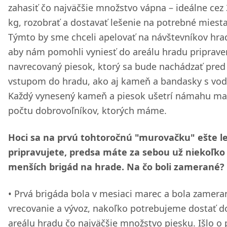
zahasiť čo najväčšie množstvo vápna – ideálne cez
kg, rozobrať a dostavať lešenie na potrebné miesta
Týmto by sme chceli apelovať na návštevníkov hra
aby nám pomohli vyniesť do areálu hradu priprave
navrecovaný piesok, ktorý sa bude nachádzať pred
vstupom do hradu, ako aj kameň a bandasky s vod
Každý vynesený kameň a piesok ušetrí námahu m
počtu dobrovoľníkov, ktorých máme.
Hoci sa na prvú tohtoročnú "murovačku" ešte l
pripravujete, predsa máte za sebou už niekoľko
menších brigád na hrade. Na čo boli zamerané?
Prvá brigáda bola v mesiaci marec a bola zamera
vrecovanie a vývoz, nakoľko potrebujeme dostať d
areálu hradu čo najväčšie množstvo piesku. Išlo o 