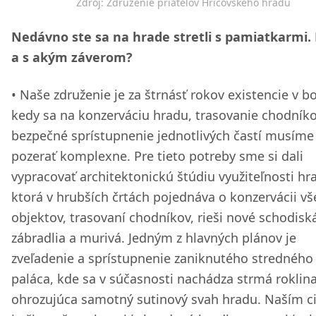
Zdroj: Združenie priateľov Hričovského hradu
Nedávno ste sa na hrade stretli s pamiatkarmi.
a s akým záverom?
Naše združenie je za štrnásť rokov existencie v b
kedy sa na konzerváciu hradu, trasovanie chodníko
bezpečné sprístupnenie jednotlivých častí musíme
pozerať komplexne. Pre tieto potreby sme si dali
vypracovať architektonickú štúdiu využiteľnosti hr
ktorá v hrubších črtách pojednáva o konzervácii v
objektov, trasovaní chodníkov, rieši nové schodisk
zábradlia a murivá. Jedným z hlavných plánov je
zveľadenie a sprístupnenie zaniknutého stredného
paláca, kde sa v súčasnosti nachádza strmá roklin
ohrozujúca samotný sutinový svah hradu. Naším c