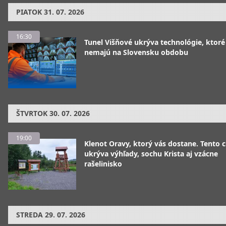
PIATOK
31. 07. 2026
16:30
Tunel Višňové ukrýva technológie, ktoré
nemajú na Slovensku obdobu
ŠTVRTOK
30. 07. 2026
19:00
Klenot Oravy, ktorý vás dostane. Tento 
ukrýva výhľady, sochu Krista aj vzácne
rašelinisko
STREDA
29. 07. 2026