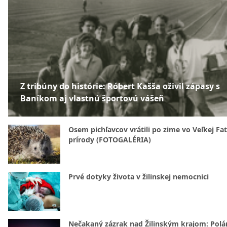
Z tribúny do histórie: Róbert Kašša oživil zápasy s
Baníkom aj vlastnú športovú vášeň
Osem pichľavcov vrátili po zime vo Veľkej Fa
prírody (FOTOGALÉRIA)
Prvé dotyky života v žilinskej nemocnici
Nečakaný zázrak nad Žilinským krajom: Polá