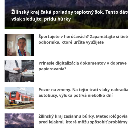
Žilinský kraj čaká poriadny teplotný šok. Tento dá
však sledujte, prídu búrky
Športujete v horúčavách? Zapamätajte si tiet
odborníka, ktoré určite využijete
Prinesie digitalizácia dokumentov v doprave
papierovania?
Pozor na zmeny. Na tejto trati vlaky nahradi
autobusy, výluka potrvá niekoľko dní
Žilinský kraj zasiahnu búrky. Meteorológovia
pred lejakmi, ktoré môžu spôsobiť problémy