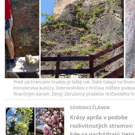
Pred záchrancami hradov je ťažký rok. Stále čakajú na financ
ministerstva kultúry. Dobrovoľníkov z Hričova môžete podpor
finančným darom. Zdroj: Združenie priateľov Hričovského h
SÚVISIACI ČLÁNOK
Krásy apríla v podobe
rozkvitnutých stromov: 
kde sa nachádzajú tieto