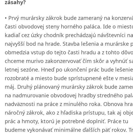
zásahy?
Prvý murársky zákrok bude zameraný na konzerv
časti obvodovej steny horného paláca. Ide o miest
kadiaľ cez úzky chodník prechádzajú návštevníci n
najvyšší bod na hrade. Stavba lešenia a murárske 
obmedzia vstup do tejto časti hradu a z tohto dôv
chceme murivo zakonzervovať čím skôr a vyhnúť s
letnej sezóne. Hneď po ukončení prác bude lešenie
rozobraté a miesto bude sprístupnené ešte v mesi
máj. Druhý plánovaný murársky zákrok bude zame
na nadmurovanie obvodovej hradby stredného pal
nadväznosti na práce z minulého roka. Obnova hra
náročný zákrok, ako z hľadiska prístupu, tak aj o
prác a hmoty, ktorú je potrebné doplniť. Práce tu
budeme vykonávať minimálne ďalších päť rokov. Tr