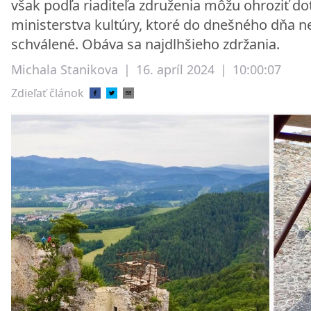
však podľa riaditeľa združenia môžu ohroziť dot
ministerstva kultúry, ktoré do dnešného dňa n
schválené. Obáva sa najdlhšieho zdržania.
Michala Stanikova
|
16. apríl 2024
|
10:00:07
Zdieľať článok