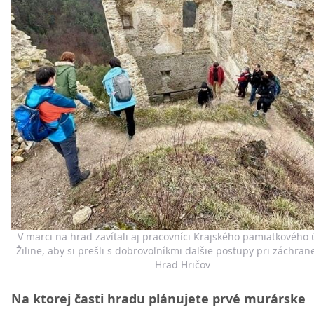
V marci na hrad zavítali aj pracovníci Krajského pamiatkového 
Žiline, aby si prešli s dobrovoľníkmi ďalšie postupy pri záchrane
Hrad Hričov
Na ktorej časti hradu plánujete prvé murárske