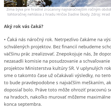
Zima býva pre hradné zrúcaniny najnáročnejším ročným obdo
tohtoročnej nehlásia z hradu Hričov žiadne škody. Zdroj: Hrad
Aký rok vás čaká?
Čaká nás náročný rok. Netrpezlivo čakáme na výs
schválených projektov. Bez financií nebudeme sch
väčšinu prác zrealizovať. Znepokojuje nás, že dopos
nezasadli komisie na posudzovanie a schvaľovanie
projektov Ministerstva kultúry SR. V uplynulých ro
sme o takomto čase už očakávali výsledky, no tent
to bude pravdepodobne s najväčším meškaním, a
doposiaľ bolo. Práve toto môže ohroziť pracovnú 
na hradoch, nakoľko murovať môžeme maximálne
konca septembra.