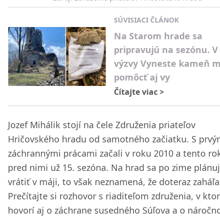
SÚVISIACI ČLÁNOK
Na Starom hrade sa
pripravujú na sezónu. V
výzvy Vyneste kameň 
pomôcť aj vy
Čítajte viac
>
Jozef Mihálik stojí na čele Združenia priateľov
Hričovského hradu od samotného začiatku. S prvý
záchrannými prácami začali v roku 2010 a tento rok
pred nimi už 15. sezóna. Na hrad sa po zime plánu
vrátiť v máji, to však neznamená, že doteraz zaháľal
Prečítajte si rozhovor s riaditeľom združenia, v kt
hovorí aj o záchrane susedného Súľova a o nároč