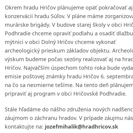
Okrem hradu Hričov plánujeme opäť pokračovať aj
konzervácii hradu Súľov. V pláne máme zorganizov
murárske brigády. V budove starej školy v obci Hri
Podhradie chceme opraviť podlahu a osadiť dlažbu
mýtnici v obci Dolný Hričov chceme vykonať
archeologický prieskum základov objektu. Archeol
výskum budeme počas sezóny realizovať aj na hra
Hričov. Najväčším úspechom tohto roka bude vyda
emisie poštovej známky hradu Hričov 6. septembra
na čo sa nesmierne tešíme. Na tento deň plánuje
pripraviť aj program v obci Hričovské Podhradie.
Stále hľadáme do nášho združenia nových nadšenc
záujmom o záchranu hradov. V prípade záujmu ná
kontaktujte na:
jozefmihalik@hradhricov.sk