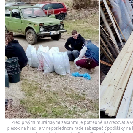
Pred prvými murárskymi zásahmi je potrebné navrecovať a vy
piesok na hrad, a v neposlednom rade zabezpečiť podlážky na 