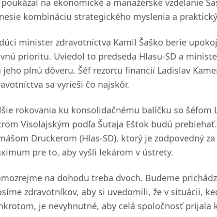
 poukázal na ekonomické a manažérske vzdelanie Šaš
inesie kombináciu strategického myslenia a praktický
dúci minister zdravotníctva Kamil Šaško berie upokoj
avnú prioritu. Uviedol to predseda Hlasu-SD a ministe
 jeho plnú dôveru. Šéf rezortu financií Ladislav Kame
avotníctva sa vyrieši čo najskôr.
lšie rokovania ku konsolidačnému balíčku so šéfom 
trom Visolajským podľa Šutaja Eštok budú prebiehať. 
mášom Druckerom (Hlas-SD), ktorý je zodpovedný za 
ximum pre to, aby vyšli lekárom v ústrety.
amozrejme na dohodu treba dvoch. Budeme prichádzať
osíme zdravotníkov, aby si uvedomili, že v situácii, 
nkrotom, je nevyhnutné, aby celá spoločnosť prijala 