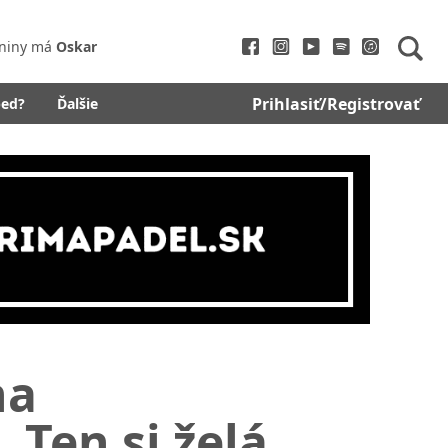
niny má
Oskar
Prihlasiť/Registrovať
bed?
Ďalšie
na
Ten si želá