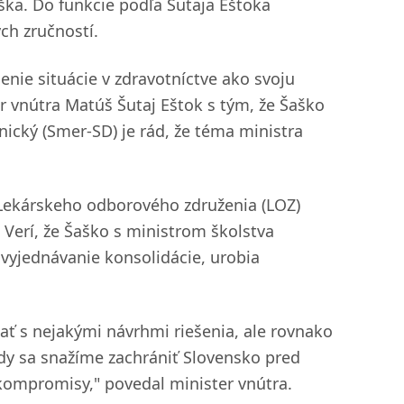
ka. Do funkcie podľa Šutaja Eštoka
ch zručností.
enie situácie v zdravotníctve ako svoju
r vnútra Matúš Šutaj Eštok s tým, že Šaško
nický (Smer-SD) je rád, že téma ministra
Lekárskeho odborového združenia (LOZ)
Verí, že Šaško s ministrom školstva
vyjednávanie konsolidácie, urobia
 s nejakými návrhmi riešenia, ale rovnako
kedy sa snažíme zachrániť Slovensko pred
kompromisy," povedal minister vnútra.