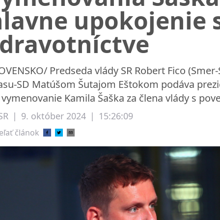
lavne upokojenie s
zdravotníctve
OVENSKO/ Predseda vlády SR Robert Fico (Smer-
asu-SD Matúšom Šutajom Eštokom podáva prezide
 vymenovanie Kamila Šaška za člena vlády s pover
SR
|
9. október 2024
|
15:26:09
eľať článok