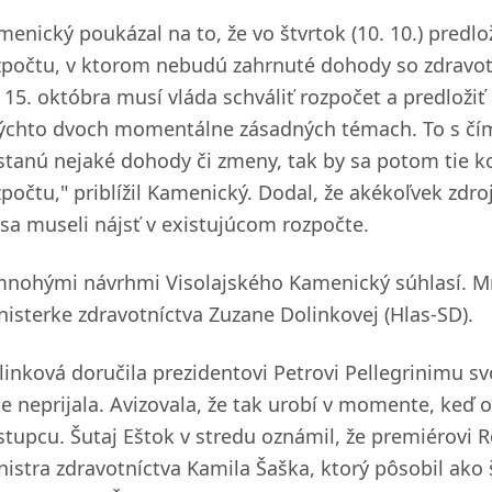
menický poukázal na to, že vo štvrtok (10. 10.) predl
zpočtu, v ktorom nebudú zahrnuté dohody so zdravot
 15. októbra musí vláda schváliť rozpočet a predlož
týchto dvoch momentálne zásadných témach. To s čím
stanú nejaké dohody či zmeny, tak by sa potom tie ko
zpočtu," priblížil Kamenický. Dodal, že akékoľvek zdr
 sa museli nájsť v existujúcom rozpočte.
mnohými návrhmi Visolajského Kamenický súhlasí. M
nisterke zdravotníctva Zuzane Dolinkovej (Hlas-SD).
inková doručila prezidentovi Petrovi Pellegrinimu svo
te neprijala. Avizovala, že tak urobí v momente, keď 
stupcu. Šutaj Eštok v stredu oznámil, že premiérovi R
nistra zdravotníctva Kamila Šaška, ktorý pôsobil ako