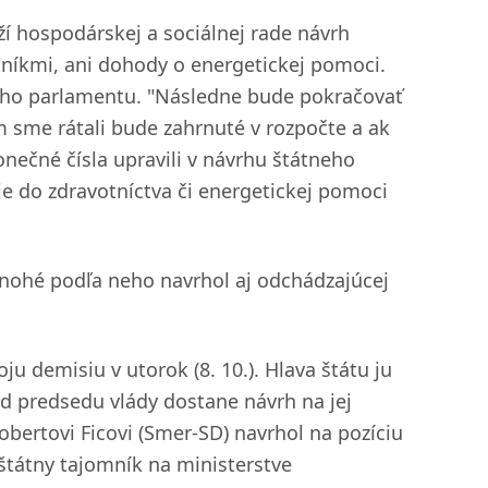
oží hospodárskej a sociálnej rade návrh
níkmi, ani dohody o energetickej pomoci.
iť ho parlamentu. "Následne bude pokračovať
 sme rátali bude zahrnuté v rozpočte a ak
nečné čísla upravili v návrhu štátneho
oje do zdravotníctva či energetickej pomoci
nohé podľa neho navrhol aj odchádzajúcej
ju demisiu v utorok (8. 10.). Hlava štátu ju
od predsedu vlády dostane návrh na jej
obertovi Ficovi (Smer-SD) navrhol na pozíciu
 štátny tajomník na ministerstve