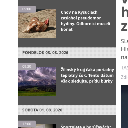
h
09:00
Chov na Kysuciach
zasiahol pseudomor
hydiny. Odborníci museli
konať
SL
Hl
PONDELOK
03. 08. 2026
na
09:30
TA
Žilinský kraj čaká poriadny
teplotný šok. Tento dátum
Zdi
však sledujte, prídu búrky
SOBOTA
01. 08. 2026
13:00
Športujete v horúčavách?