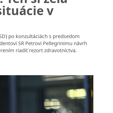
ituácie v
SD) po konzultáciách s predsedom
ntovi SR Petrovi Pellegrinimu návrh
ením riadiť rezort zdravotníctva.