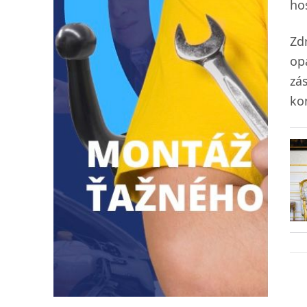
ho
Zd
op
zá
ko