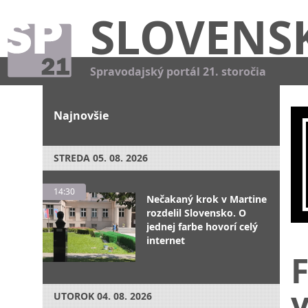
SLOVENS
Spravodajský portál 21. storočia
Najnovšie
STREDA
05. 08. 2026
14:30
Nečakaný krok v Martine
rozdelil Slovensko. O
jednej farbe hovorí celý
internet
v
UTOROK
04. 08. 2026