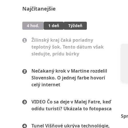
Najčítanejšie
4 hod.
1 deň
Týždeň
Žilinský kraj čaká poriadny
teplotný šok. Tento dátum však
sledujte, prídu búrky
Nečakaný krok v Martine rozdelil
Slovensko. O jednej farbe hovorí
celý internet
VIDEO Čo sa deje v Malej Fatre, keď
odídu turisti? Ukázala to fotopasca
Sp
Tunel Višňové ukrýva technológie,