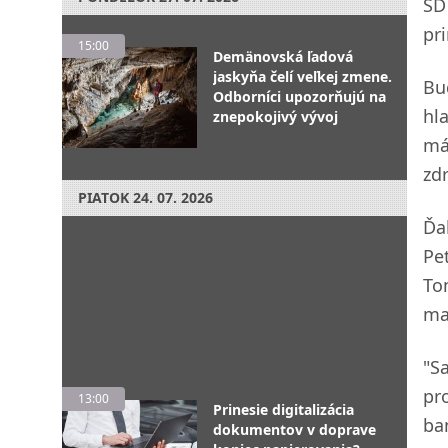
SD
pr
15:00
Demänovská ľadová
jaskyňa čelí veľkej zmene.
Bu
Odborníci upozorňujú na
hl
znepokojivý vývoj
má
zdr
PIATOK
24. 07. 2026
Ďa
Pe
To
ma
"S
pr
13:00
Prinesie digitalizácia
ba
dokumentov v doprave