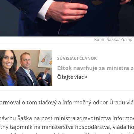
Kamil Šaško. Zdroj:
SÚVISIACI ČLÁNOK
Eštok navrhuje za ministra 
Čítajte viac
>
formoval o tom tlačový a informačný odbor Úradu vlá
návrhu Šaška na post ministra zdravotníctva informov
átny tajomník na ministerstve hospodárstva, vláda ho z