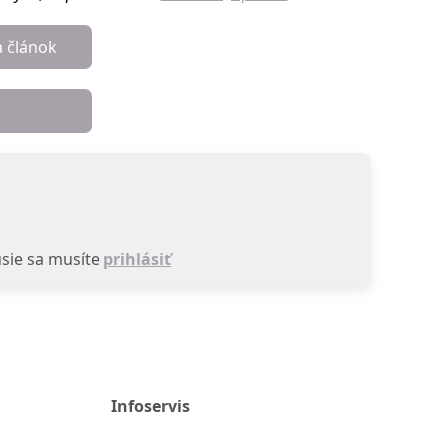
a článok
sie sa musíte
prihlásiť
Infoservis