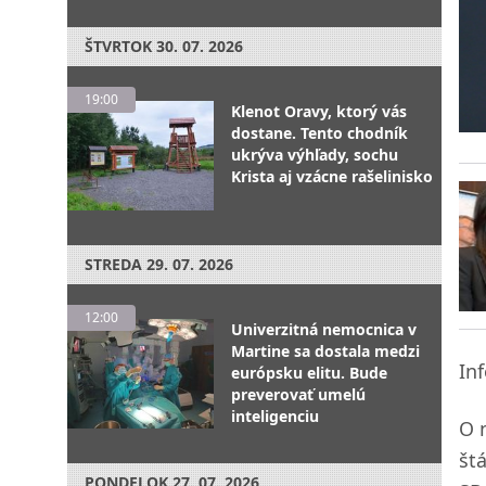
ŠTVRTOK
30. 07. 2026
19:00
Klenot Oravy, ktorý vás
dostane. Tento chodník
ukrýva výhľady, sochu
Krista aj vzácne rašelinisko
STREDA
29. 07. 2026
12:00
Univerzitná nemocnica v
Martine sa dostala medzi
In
európsku elitu. Bude
preverovať umelú
inteligenciu
O 
št
PONDELOK
27. 07. 2026