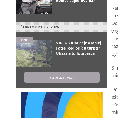
koniec papierovania?
Ka
ro
Do
ŠTVRTOK
23. 07. 2026
v 
na
19:00
VIDEO Čo sa deje v Malej
ro
Fatre, keď odídu turisti?
by
Ukázala to fotopasca
S 
mi
Zobraziť viac
Dol
eš
ná
mi