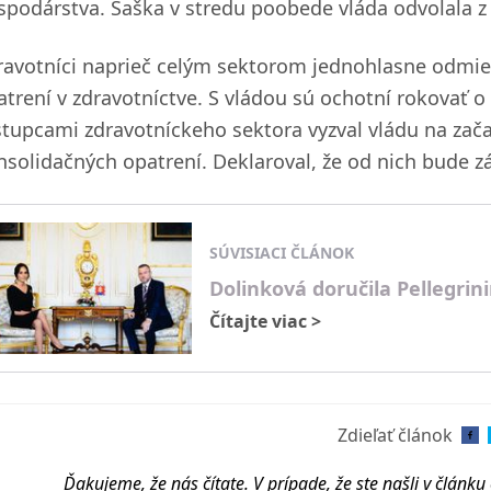
spodárstva. Šaška v stredu poobede vláda odvolala z 
ravotníci naprieč celým sektorom jednohlasne odmie
atrení v zdravotníctve. S vládou sú ochotní rokovať o 
stupcami zdravotníckeho sektora vyzval vládu na zača
nsolidačných opatrení. Deklaroval, že od nich bude záv
SÚVISIACI ČLÁNOK
Dolinková doručila Pellegrini
Čítajte viac
>
Zdieľať článok
Ďakujeme, že nás čítate. V prípade, že ste našli v článk