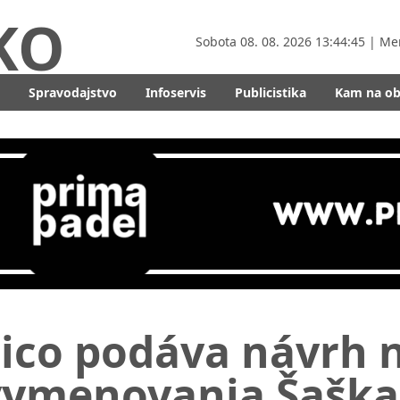
KO
Sobota
08. 08. 2026 13:44:47
| Me
Spravodajstvo
Infoservis
Publicistika
Kam na o
Fico podáva návrh 
ymenovania Šaška. 