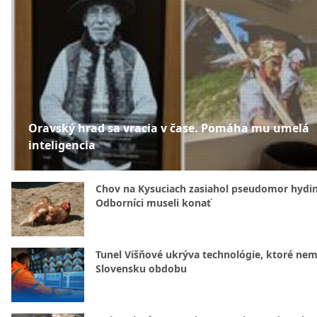
Oravský hrad sa vracia v čase. Pomáha mu umelá
inteligencia
Chov na Kysuciach zasiahol pseudomor hydin
Odborníci museli konať
Tunel Višňové ukrýva technológie, ktoré nem
Slovensku obdobu