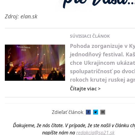
Zdroj: elan.sk
SÚVISIACI ČLÁNOK
Pohoda zorganizuje v K
jednodňový festival. Ka
chce Ukrajincom ukáza
spolupatričnosť po dvoc
rokoch krutej ruskej ag
Čítajte viac
>
Zdieľať článok
Ďakujeme, že nás čítate. V prípade, že ste našli v článku c
napíšte nám na
redakcia@sp21.sk