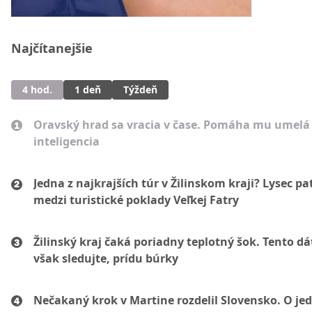
Najčítanejšie
4 hod.
1 deň
Týždeň
Oravský hrad sa vracia v čase. Pomáha mu umelá
inteligencia
Jedna z najkrajších túr v Žilinskom kraji? Lysec pat
medzi turistické poklady Veľkej Fatry
Žilinský kraj čaká poriadny teplotný šok. Tento d
však sledujte, prídu búrky
Nečakaný krok v Martine rozdelil Slovensko. O je