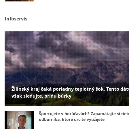
Infoservis
Žilinský kraj čaká poriadny teplotný šok. Tento dá
však sledujte, prídu búrky
Športujete v horúčavách? Zapamätajte si tiet
odborníka, ktoré určite využijete