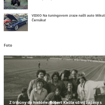
VIDEO Na tuningovom zraze našli auto Mikul
Černáka!
Foto
Z tribúny do histórie: Róbert Kašša oživil zápasy s