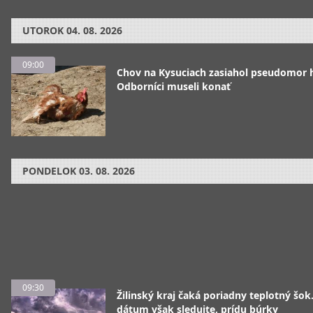
UTOROK
04. 08. 2026
09:00
Chov na Kysuciach zasiahol pseudomor 
Odborníci museli konať
PONDELOK
03. 08. 2026
09:30
Žilinský kraj čaká poriadny teplotný šok
dátum však sledujte, prídu búrky