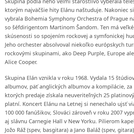
Skupina podľa neho veľmi starostlivo vyberala tele
ktorým najväčšie hity Elánu naštuduje. Nakoniec si
vybrala Bohemia Symphony Orchestra of Prague na
so šéfdirigentom Martinom Šandom. Ten má veľké
skúsenosti so spojením rockovej a symfonickej hu
Jeho orchester absolvoval niekoľko európskych tur
rockovými skupinami, ako Deep Purple, Europe al
Alice Cooper.
Skupina Elán vznikla v roku 1968. Vydala 15 štúdio
albumov, päť anglických albumov a kompilácie, za
ktorých predaje získala neuveriteľných 25 platinov
platní. Koncert Elánu na Letnej si nenechalo ujsť v
100 000 fanúšikov, Slováci zároveň v roku 2007 vyp
aj slávnu Carnegie Hall v New Yorku. Pilierom kape
Jožo Ráž (spev, basgitara) a Jano Baláž (spev, gitara)