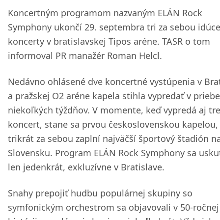
Koncertným programom nazvaným ELÁN Rock
Symphony ukončí 29. septembra tri za sebou idúc
koncerty v bratislavskej Tipos aréne. TASR o tom
informoval PR manažér Roman Helcl.
Nedávno ohlásené dve koncertné vystúpenia v Brat
a pražskej O2 aréne kapela stihla vypredať v prieb
niekoľkých týždňov. V momente, keď vypredá aj tre
koncert, stane sa prvou československou kapelou,
trikrát za sebou zaplní najväčší športový štadión n
Slovensku. Program ELÁN Rock Symphony sa usku
len jedenkrát, exkluzívne v Bratislave.
Snahy prepojiť hudbu populárnej skupiny so
symfonickým orchestrom sa objavovali v 50-ročnej