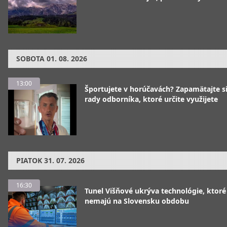
SOBOTA
01. 08. 2026
13:00
Športujete v horúčavách? Zapamätajte si
rady odborníka, ktoré určite využijete
PIATOK
31. 07. 2026
16:30
Tunel Višňové ukrýva technológie, ktoré
nemajú na Slovensku obdobu