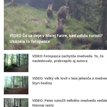
VIDEO Čo sa deje v Malej Fatre, keď odídu turisti?
Ukázala to fotopasca
VIDEO Fotopasca zachytila medveďa. To, čo
nasledovalo, prekvapilo aj autora
VIDEO: Veľký vlk lovil v lese jelienča a medve
štyri hodiny
VIDEO: Peter natočil veľkého medveďa neďal
hlavnej cesty