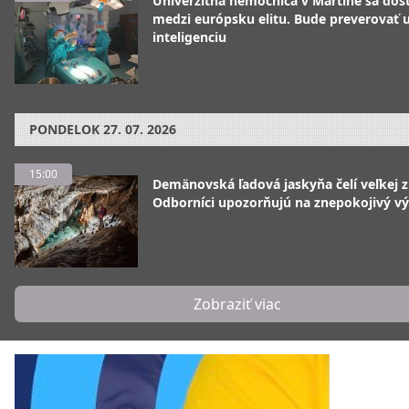
Univerzitná nemocnica v Martine sa dos
medzi európsku elitu. Bude preverovať
inteligenciu
PONDELOK
27. 07. 2026
15:00
Demänovská ľadová jaskyňa čelí veľkej 
Odborníci upozorňujú na znepokojivý vý
Zobraziť viac