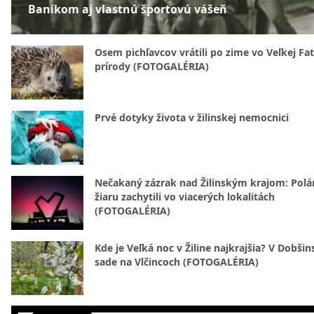
Baníkom aj vlastnú športovú vášeň
Osem pichľavcov vrátili po zime vo Veľkej Fa
prírody (FOTOGALÉRIA)
Prvé dotyky života v žilinskej nemocnici
Nečakaný zázrak nad Žilinským krajom: Polá
žiaru zachytili vo viacerých lokalitách
(FOTOGALÉRIA)
Kde je Veľká noc v Žiline najkrajšia? V Dobši
sade na Vlčincoch (FOTOGALÉRIA)