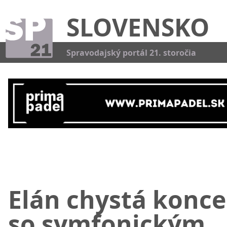
SLOVENSKO
Kat
Spravodajský portál 21. storočia
Elán chystá konce
so symfonickým