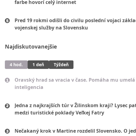
farbe hovorí celý internet
Pred 19 rokmi odišli do civilu poslední vojaci zákl
vojenskej služby na Slovensku
Najdiskutovanejšie
4 hod.
1 deň
Týždeň
Oravský hrad sa vracia v čase. Pomáha mu umelá
inteligencia
Jedna z najkrajších túr v Žilinskom kraji? Lysec pat
medzi turistické poklady Veľkej Fatry
Nečakaný krok v Martine rozdelil Slovensko. O je