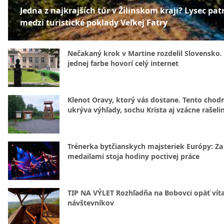
Jedna z najkrajších túr v Žilinskom kraji? Lysec patr
medzi turistické poklady Veľkej Fatry
Nečakaný krok v Martine rozdelil Slovensko.
jednej farbe hovorí celý internet
Klenot Oravy, ktorý vás dostane. Tento chod
ukrýva výhľady, sochu Krista aj vzácne rašeli
Trénerka bytčianskych majsteriek Európy: Za
medailami stoja hodiny poctivej práce
TIP NA VÝLET Rozhľadňa na Bobovci opäť vít
návštevníkov