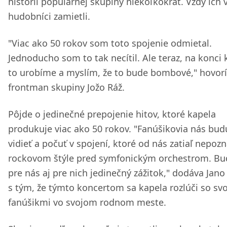
histórii populárnej skupiny niekoľkokrát. Vždy ich 
hudobníci zamietli.
"Viac ako 50 rokov som toto spojenie odmietal.
Jednoducho som to tak necítil. Ale teraz, na konci k
to urobíme a myslím, že to bude bombové," hovorí
frontman skupiny Jožo Ráž.
Pôjde o jedinečné prepojenie hitov, ktoré kapela
produkuje viac ako 50 rokov. "Fanúšikovia nás bud
vidieť a počuť v spojení, ktoré od nás zatiaľ nepozn
rockovom štýle pred symfonickým orchestrom. Bu
pre nás aj pre nich jedinečný zážitok," dodáva Jano
s tým, že týmto koncertom sa kapela rozlúči so svo
fanúšikmi vo svojom rodnom meste.