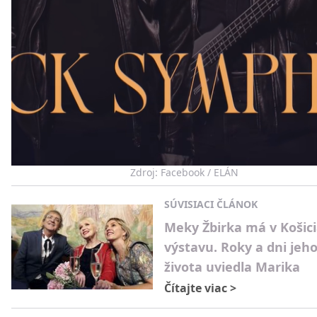
Zdroj: Facebook / ELÁN
SÚVISIACI ČLÁNOK
Meky Žbirka má v Košic
výstavu. Roky a dni jeh
života uviedla Marika
Čítajte viac
>