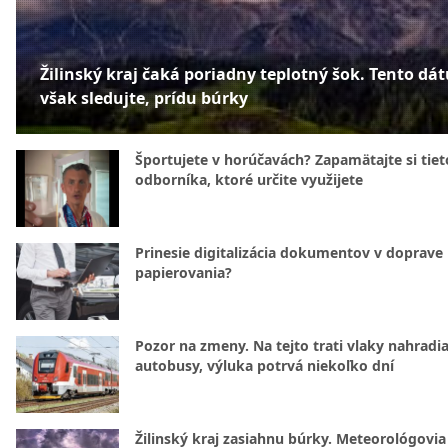
Žilinský kraj čaká poriadny teplotný šok. Tento dá
však sledujte, prídu búrky
Športujete v horúčavách? Zapamätajte si tiet
odborníka, ktoré určite využijete
Prinesie digitalizácia dokumentov v doprave
papierovania?
Pozor na zmeny. Na tejto trati vlaky nahradi
autobusy, výluka potrvá niekoľko dní
Žilinský kraj zasiahnu búrky. Meteorológovia