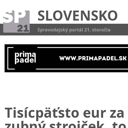
SLOVENSKO
Kat
Spravodajský portál 21. storočia
Tisícpäťsto eur za
zubný strojček, to