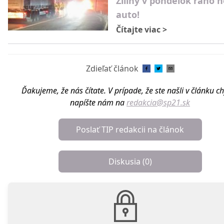
Žiliny v pondelok ráno h
auto!
Čítajte viac
>
Zdieľať článok
Ďakujeme, že nás čítate. V prípade, že ste našli v článku c
napíšte nám na
redakcia@sp21.sk
Poslať TIP redakcii na článok
Diskusia (
0
)