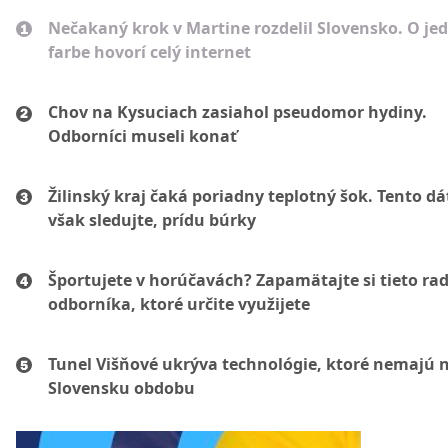
Nečakaný krok v Martine rozdelil Slovensko. O je
farbe hovorí celý internet
Chov na Kysuciach zasiahol pseudomor hydiny.
Odborníci museli konať
Žilinský kraj čaká poriadny teplotný šok. Tento d
však sledujte, prídu búrky
Športujete v horúčavách? Zapamätajte si tieto ra
odborníka, ktoré určite využijete
Tunel Višňové ukrýva technológie, ktoré nemajú 
Slovensku obdobu