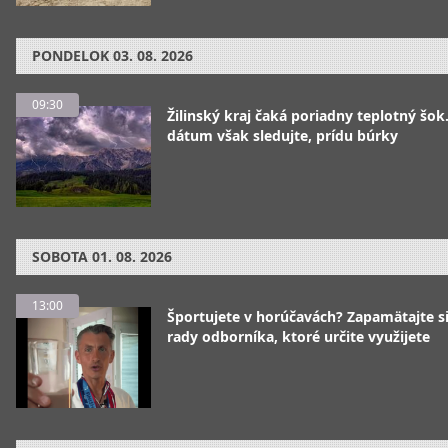
PONDELOK
03. 08. 2026
09:30
Žilinský kraj čaká poriadny teplotný šok
dátum však sledujte, prídu búrky
SOBOTA
01. 08. 2026
13:00
Športujete v horúčavách? Zapamätajte si
rady odborníka, ktoré určite využijete