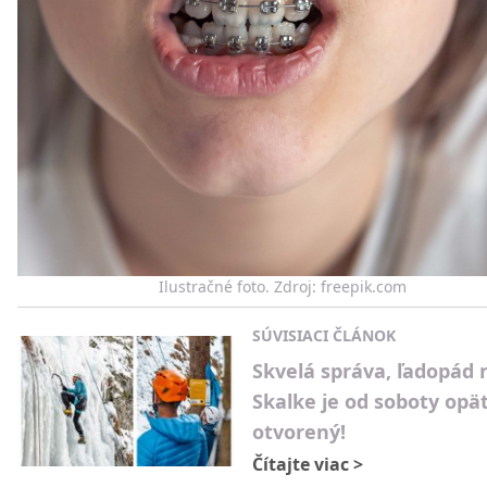
Ilustračné foto. Zdroj: freepik.com
SÚVISIACI ČLÁNOK
Skvelá správa, ľadopád 
Skalke je od soboty opä
otvorený!
Čítajte viac
>