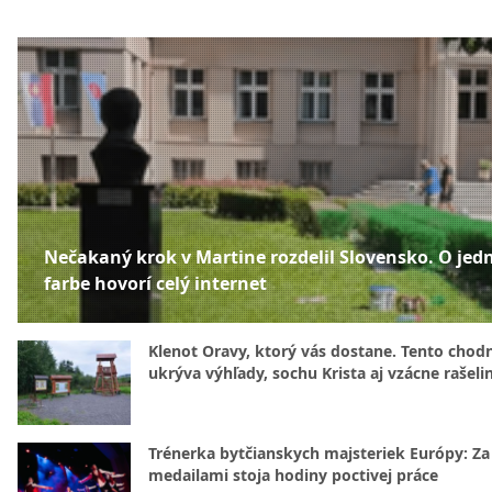
Nečakaný krok v Martine rozdelil Slovensko. O jed
farbe hovorí celý internet
Klenot Oravy, ktorý vás dostane. Tento chod
ukrýva výhľady, sochu Krista aj vzácne rašeli
Trénerka bytčianskych majsteriek Európy: Za
medailami stoja hodiny poctivej práce