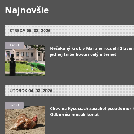
Najnovšie
STREDA
05. 08. 2026
14:30
Nečakaný krok v Martine rozdelil Sloven
jednej farbe hovorí celý internet
UTOROK
04. 08. 2026
09:00
Chov na Kysuciach zasiahol pseudomor 
Odborníci museli konať