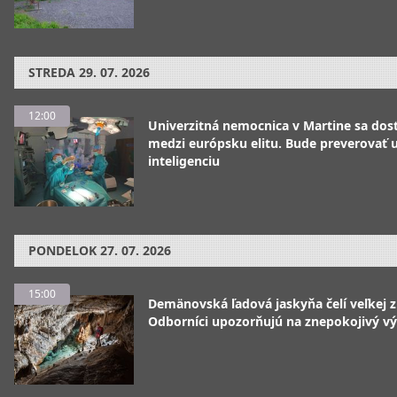
STREDA
29. 07. 2026
12:00
Univerzitná nemocnica v Martine sa dos
medzi európsku elitu. Bude preverovať
inteligenciu
PONDELOK
27. 07. 2026
15:00
Demänovská ľadová jaskyňa čelí veľkej 
Odborníci upozorňujú na znepokojivý vý