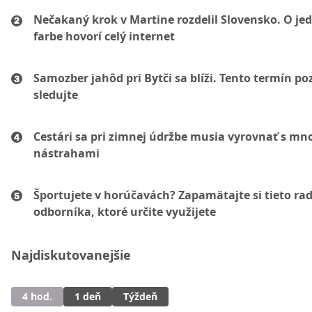
Nečakaný krok v Martine rozdelil Slovensko. O je
farbe hovorí celý internet
Samozber jahôd pri Bytči sa blíži. Tento termín po
sledujte
Cestári sa pri zimnej údržbe musia vyrovnať s m
nástrahami
Športujete v horúčavách? Zapamätajte si tieto ra
odborníka, ktoré určite využijete
Najdiskutovanejšie
4 hod.
1 deň
Týždeň