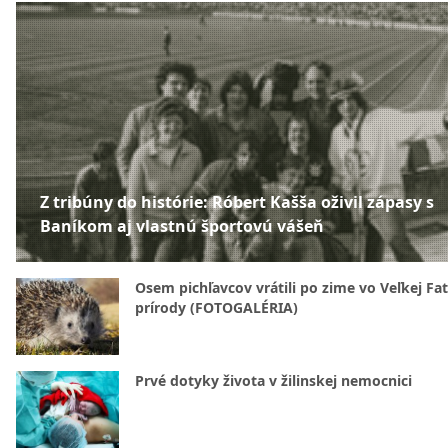
Z tribúny do histórie: Róbert Kašša oživil zápasy s
Baníkom aj vlastnú športovú vášeň
Osem pichľavcov vrátili po zime vo Veľkej Fa
prírody (FOTOGALÉRIA)
Prvé dotyky života v žilinskej nemocnici