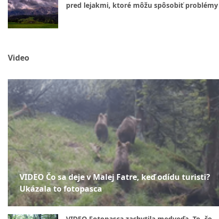
pred lejakmi, ktoré môžu spôsobiť problémy
Video
VIDEO Čo sa deje v Malej Fatre, keď odídu turisti?
Ukázala to fotopasca
VIDEO Fotopasca zachytila medveďa. To, čo