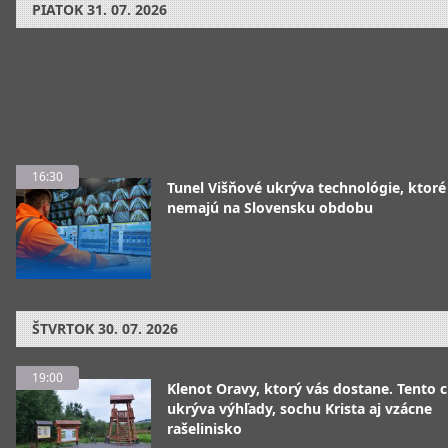
PIATOK
31. 07. 2026
16:30
Tunel Višňové ukrýva technológie, ktoré
nemajú na Slovensku obdobu
ŠTVRTOK
30. 07. 2026
19:00
Klenot Oravy, ktorý vás dostane. Tento 
ukrýva výhľady, sochu Krista aj vzácne
rašelinisko