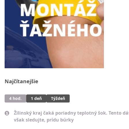
Najčítanejšie
4 hod.
1 deň
Týždeň
Žilinský kraj čaká poriadny teplotný šok. Tento d
však sledujte, prídu búrky