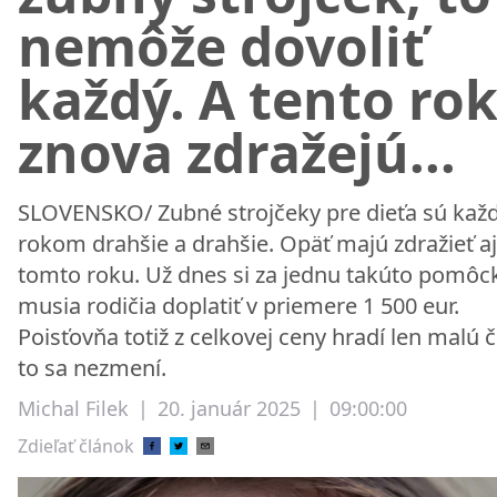
nemôže dovoliť
každý. A tento ro
znova zdražejú...
SLOVENSKO/ Zubné strojčeky pre dieťa sú ka
rokom drahšie a drahšie. Opäť majú zdražieť aj
tomto roku. Už dnes si za jednu takúto pomôc
musia rodičia doplatiť v priemere 1 500 eur.
Poisťovňa totiž z celkovej ceny hradí len malú č
to sa nezmení.
Michal Filek
|
20. január 2025
|
09:00:00
Zdieľať článok