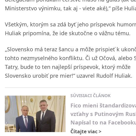
Ministerstvo výnimku, tak aj - viete aké),“ píše Huli
Všetkým, ktorým sa zdá byť jeho príspevok humor
Huliak pripomína, že ide skutočne o vážnu tému.
„Slovensko má teraz šancu a môže prispieť k ukon
tohto nezmyselného konfliktu. Či už Očová, alebo Sl
Tatry, bude to ten najlepší príspevok, ktorý môže
Slovensko urobiť pre mier!“ uzavrel Rudolf Huliak.
SÚVISIACI ČLÁNOK
Fico mieni štandardizov
vzťahy s Putinovým Ru
Napísal to na Facebook
Čítajte viac
>