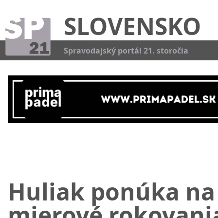
SLOVENSKO
Kat
Spravodajský portál 21. storočia
Huliak ponúka na
mierové rokovani