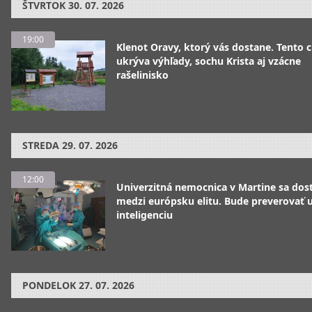
ŠTVRTOK
30. 07. 2026
19:00
Klenot Oravy, ktorý vás dostane. Tento 
ukrýva výhľady, sochu Krista aj vzácne
rašelinisko
STREDA
29. 07. 2026
12:00
Univerzitná nemocnica v Martine sa dos
medzi európsku elitu. Bude preverovať
inteligenciu
PONDELOK
27. 07. 2026