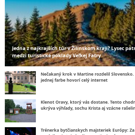
Jedna z najkrajších túr v Žilinskom kraji? Lysec patr
medzi turistické poklady Veľkej Fatry
Nečakaný krok v Martine rozdelil Slovensko.
jednej farbe hovorí celý internet
Klenot Oravy, ktorý vás dostane. Tento chod
ukrýva výhľady, sochu Krista aj vzácne rašeli
Trénerka bytčianskych majsteriek Európy: Za