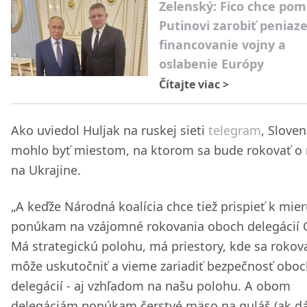
Zelenský: Fico chce pom
Putinovi zarobiť peniaz
financovanie vojny a
oslabenie Európy
Čítajte viac
>
Ako uviedol Huljak na ruskej sieti
telegram
, Slove
mohlo byť miestom, na ktorom sa bude rokovať o 
na Ukrajine.
„A keďže Národná koalícia chce tiež prispieť k mier
ponúkam na vzájomné rokovania oboch delegácií 
Má strategickú polohu, má priestory, kde sa rokov
môže uskutočniť a vieme zariadiť bezpečnosť oboc
delegácií - aj vzhľadom na našu polohu. A obom
delegáciám ponúkam čerstvé mäso na guláš (ak d