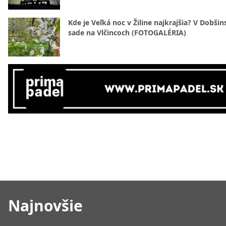
Kde je Veľká noc v Žiline najkrajšia? V Dobši
sade na Vlčincoch (FOTOGALÉRIA)
Najnovšie