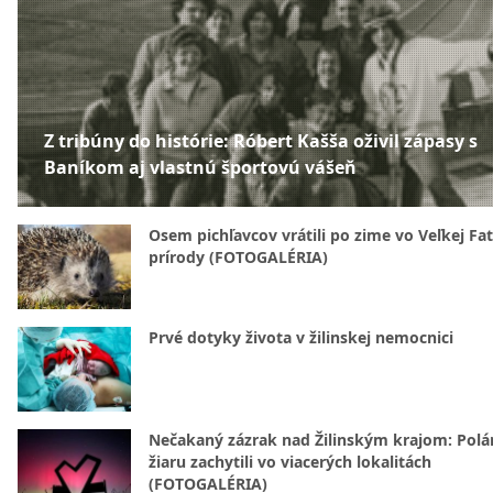
Z tribúny do histórie: Róbert Kašša oživil zápasy s
Baníkom aj vlastnú športovú vášeň
Osem pichľavcov vrátili po zime vo Veľkej Fa
prírody (FOTOGALÉRIA)
Prvé dotyky života v žilinskej nemocnici
Nečakaný zázrak nad Žilinským krajom: Polá
žiaru zachytili vo viacerých lokalitách
(FOTOGALÉRIA)