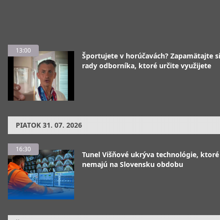
13:00
Športujete v horúčavách? Zapamätajte si
rady odborníka, ktoré určite využijete
PIATOK
31. 07. 2026
16:30
Tunel Višňové ukrýva technológie, ktoré
nemajú na Slovensku obdobu