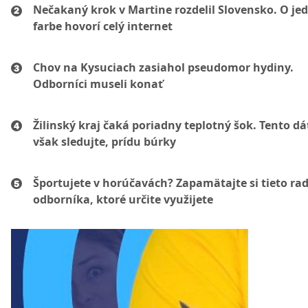
Nečakaný krok v Martine rozdelil Slovensko. O je
farbe hovorí celý internet
Chov na Kysuciach zasiahol pseudomor hydiny.
Odborníci museli konať
Žilinský kraj čaká poriadny teplotný šok. Tento d
však sledujte, prídu búrky
Športujete v horúčavách? Zapamätajte si tieto ra
odborníka, ktoré určite využijete