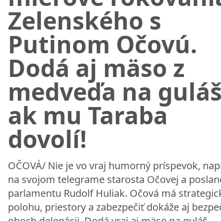
Zelenského s
Putinom Očovú.
Dodá aj mäso z
medveďa na guláš
ak mu Taraba
dovolí!
OČOVÁ/ Nie je vo vraj humorný príspevok, nap
na svojom telegrame starosta Očovej a poslan
parlamentu Rudolf Huliak. Očová má strategic
polohu, priestory a zabezpečiť dokáže aj bezp
oboch delegácii. Dodá vraj aj mäso na guláš.