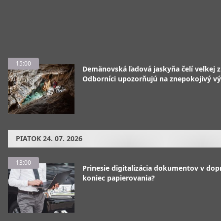
15:00
Demänovská ľadová jaskyňa čelí veľkej 
Odborníci upozorňujú na znepokojivý vý
PIATOK
24. 07. 2026
13:00
Prinesie digitalizácia dokumentov v dop
koniec papierovania?