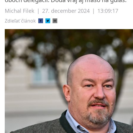
Michal Filek
|
27. december 2024
|
13:09:17
Zdieľať článok