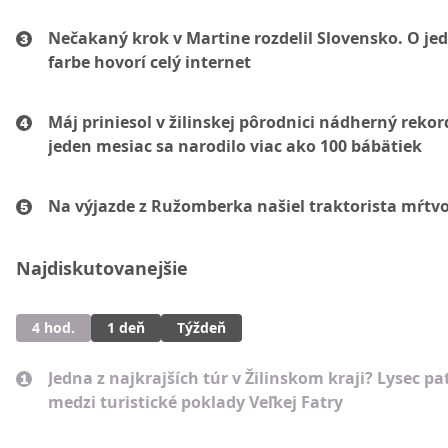
Nečakaný krok v Martine rozdelil Slovensko. O je
farbe hovorí celý internet
Máj priniesol v žilinskej pôrodnici nádherný rekor
jeden mesiac sa narodilo viac ako 100 bábätiek
Na výjazde z Ružomberka našiel traktorista mŕtv
Najdiskutovanejšie
4 hod.
1 deň
Týždeň
Jedna z najkrajších túr v Žilinskom kraji? Lysec pat
medzi turistické poklady Veľkej Fatry