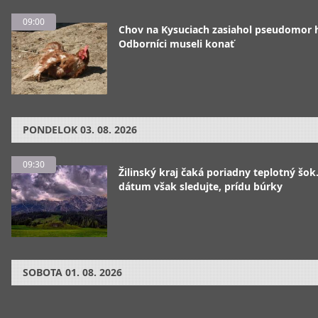
09:00
Chov na Kysuciach zasiahol pseudomor 
Odborníci museli konať
PONDELOK
03. 08. 2026
09:30
Žilinský kraj čaká poriadny teplotný šok
dátum však sledujte, prídu búrky
SOBOTA
01. 08. 2026