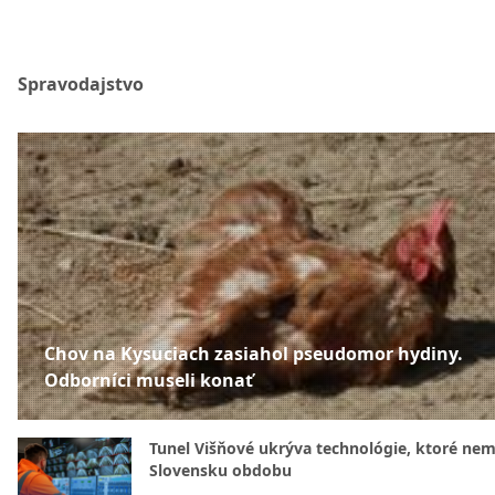
Spravodajstvo
Chov na Kysuciach zasiahol pseudomor hydiny.
Odborníci museli konať
Tunel Višňové ukrýva technológie, ktoré nem
Slovensku obdobu