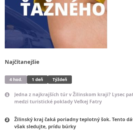
Najčítanejšie
4 hod.
1 deň
Týždeň
Jedna z najkrajších túr v Žilinskom kraji? Lysec pat
medzi turistické poklady Veľkej Fatry
Žilinský kraj čaká poriadny teplotný šok. Tento d
však sledujte, prídu búrky