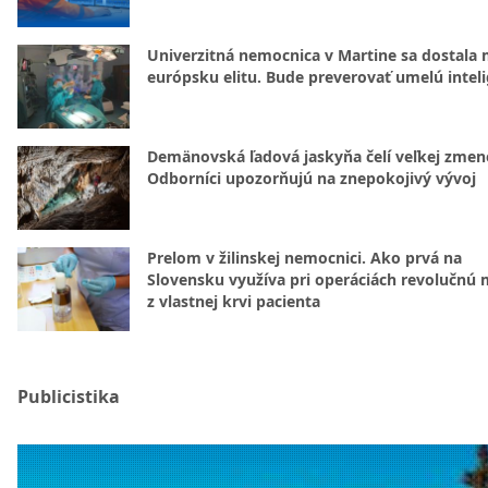
Univerzitná nemocnica v Martine sa dostala 
európsku elitu. Bude preverovať umelú intel
Demänovská ľadová jaskyňa čelí veľkej zmen
Odborníci upozorňujú na znepokojivý vývoj
Prelom v žilinskej nemocnici. Ako prvá na
Slovensku využíva pri operáciách revolučnú
z vlastnej krvi pacienta
Publicistika