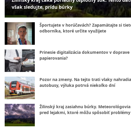
Žilinský kraj čaká poriadny teplotný šok. Tento dá
však sledujte, prídu búrky
Športujete v horúčavách? Zapamätajte si tiet
odborníka, ktoré určite využijete
Prinesie digitalizácia dokumentov v doprave
papierovania?
Pozor na zmeny. Na tejto trati vlaky nahradi
autobusy, výluka potrvá niekoľko dní
Žilinský kraj zasiahnu búrky. Meteorológovia
pred lejakmi, ktoré môžu spôsobiť problémy