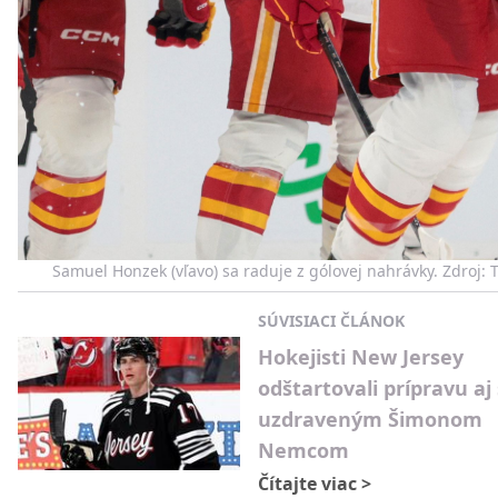
Samuel Honzek (vľavo) sa raduje z gólovej nahrávky. Zdroj: 
SÚVISIACI ČLÁNOK
Hokejisti New Jersey
odštartovali prípravu aj 
uzdraveným Šimonom
Nemcom
Čítajte viac
>