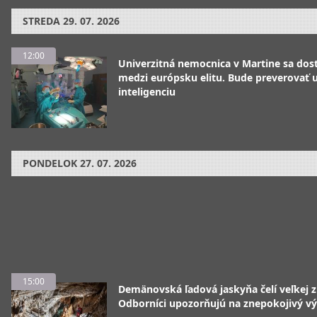
STREDA
29. 07. 2026
12:00
Univerzitná nemocnica v Martine sa dos
medzi európsku elitu. Bude preverovať
inteligenciu
PONDELOK
27. 07. 2026
15:00
Demänovská ľadová jaskyňa čelí veľkej 
Odborníci upozorňujú na znepokojivý vý