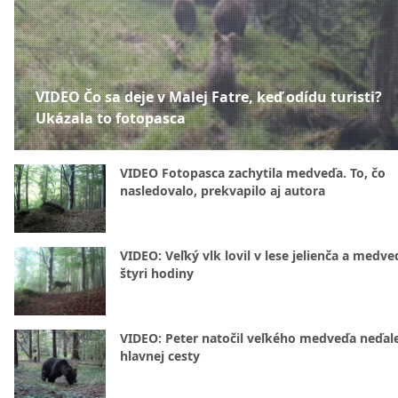
VIDEO Čo sa deje v Malej Fatre, keď odídu turisti?
Ukázala to fotopasca
VIDEO Fotopasca zachytila medveďa. To, čo
nasledovalo, prekvapilo aj autora
VIDEO: Veľký vlk lovil v lese jelienča a medve
štyri hodiny
VIDEO: Peter natočil veľkého medveďa neďal
hlavnej cesty