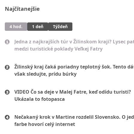
Najčítanejšie
4 hod.
1 deň
Týždeň
Jedna z najkrajších túr v Žilinskom kraji? Lysec pat
medzi turistické poklady Veľkej Fatry
Žilinský kraj čaká poriadny teplotný šok. Tento d
však sledujte, prídu búrky
VIDEO Čo sa deje v Malej Fatre, keď odídu turisti?
Ukázala to fotopasca
Nečakaný krok v Martine rozdelil Slovensko. O je
farbe hovorí celý internet