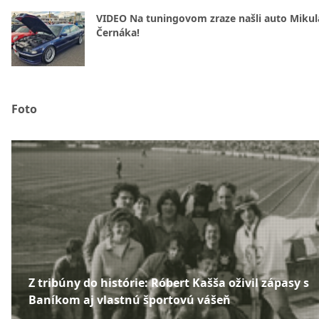
VIDEO Na tuningovom zraze našli auto Mikul
Černáka!
Foto
Z tribúny do histórie: Róbert Kašša oživil zápasy s
Baníkom aj vlastnú športovú vášeň