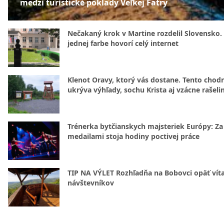
medzi turistické poklady Veľkej Fatry
Nečakaný krok v Martine rozdelil Slovensko.
jednej farbe hovorí celý internet
Klenot Oravy, ktorý vás dostane. Tento chod
ukrýva výhľady, sochu Krista aj vzácne rašeli
Trénerka bytčianskych majsteriek Európy: Za
medailami stoja hodiny poctivej práce
TIP NA VÝLET Rozhľadňa na Bobovci opäť vít
návštevníkov