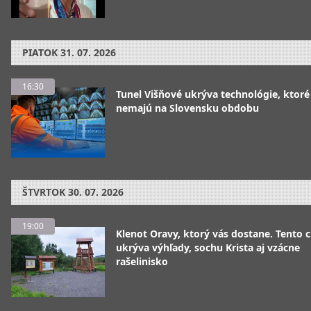
PIATOK
31. 07. 2026
16:30
Tunel Višňové ukrýva technológie, ktoré
nemajú na Slovensku obdobu
ŠTVRTOK
30. 07. 2026
19:00
Klenot Oravy, ktorý vás dostane. Tento 
ukrýva výhľady, sochu Krista aj vzácne
rašelinisko