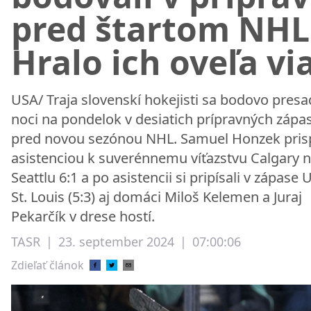
pred štartom NHL
Hralo ich oveľa vi
USA/ Traja slovenskí hokejisti sa bodovo presad
noci na pondelok v desiatich prípravných zápa
pred novou sezónou NHL. Samuel Honzek pris
asistenciou k suverénnemu víťazstvu Calgary n
Seattlu 6:1 a po asistencii si pripísali v zápase 
St. Louis (5:3) aj domáci Miloš Kelemen a Juraj
Pekarčík v drese hostí.
TASR
|
23. september 2024
|
07:00:06
Zdieľať článok