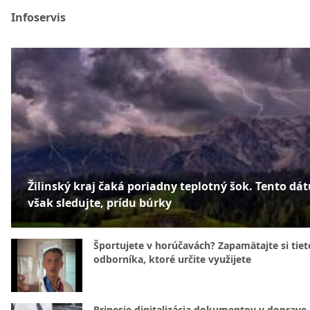
Infoservis
Žilinský kraj čaká poriadny teplotný šok. Tento dá
však sledujte, prídu búrky
Športujete v horúčavách? Zapamätajte si tiet
odborníka, ktoré určite využijete
Prinesie digitalizácia dokumentov v doprave