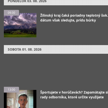
PONDELOK
03. 08. 2026
09:30
Žilinský kraj čaká poriadny teplotný šok
dátum však sledujte, prídu búrky
SOBOTA
01. 08. 2026
13:00
Športujete v horúčavách? Zapamätajte si
rady odborníka, ktoré určite využijete