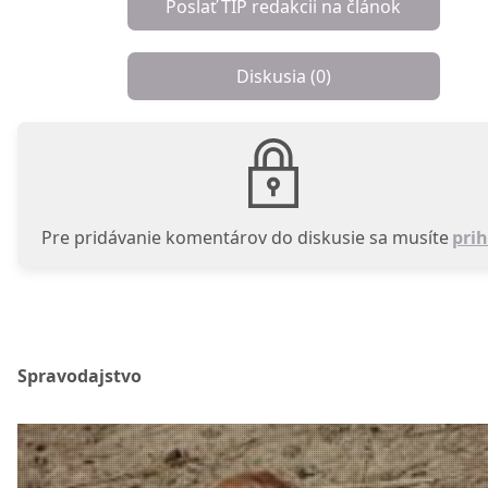
Poslať TIP redakcii na článok
Diskusia (
0
)
Pre pridávanie komentárov do diskusie sa musíte
prih
Spravodajstvo