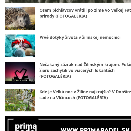
Osem pichľavcov vrátili po zime vo Veľkej Fa
prírody (FOTOGALÉRIA)
Prvé dotyky života v žilinskej nemocnici
Nečakaný zázrak nad Žilinským krajom: Polá
žiaru zachytili vo viacerých lokalitách
(FOTOGALÉRIA)
Kde je Veľká noc v Žiline najkrajšia? V Dobši
sade na Vlčincoch (FOTOGALÉRIA)