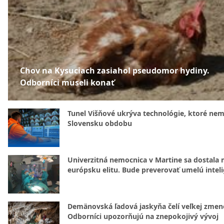
Chov na Kysuciach zasiahol pseudomor hydiny.
Odborníci museli konať
Tunel Višňové ukrýva technológie, ktoré nem
Slovensku obdobu
Univerzitná nemocnica v Martine sa dostala 
európsku elitu. Bude preverovať umelú intel
Demänovská ľadová jaskyňa čelí veľkej zmen
Odborníci upozorňujú na znepokojivý vývoj