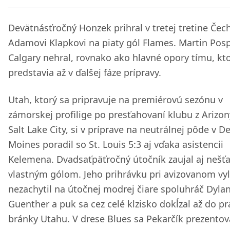
Devätnásťročný Honzek prihral v tretej tretine Čec
Adamovi Klapkovi na piaty gól Flames. Martin Pospí
Calgary nehral, rovnako ako hlavné opory tímu, kt
predstavia až v ďalšej fáze prípravy.
Utah, ktorý sa pripravuje na premiérovú sezónu v
zámorskej profilige po presťahovaní klubu z Arizo
Salt Lake City, si v príprave na neutrálnej pôde v D
Moines poradil so St. Louis 5:3 aj vďaka asistencii
Kelemena. Dvadsaťpäťročný útočník zaujal aj nešť
vlastným gólom. Jeho prihrávku pri avizovanom vy
nezachytil na útočnej modrej čiare spoluhráč Dyla
Guenther a puk sa cez celé klzisko dokĺzal až do p
bránky Utahu. V drese Blues sa Pekarčík prezentov