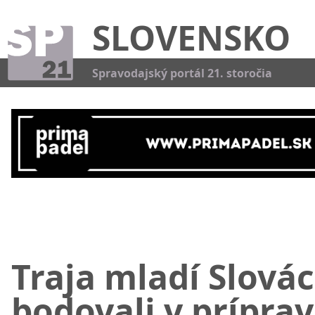
SLOVENSKO
Kat
Spravodajský portál 21. storočia
Traja mladí Slovác
bodovali v prípra