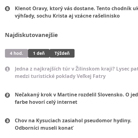
Klenot Oravy, ktorý vás dostane. Tento chodník u
výhľady, sochu Krista aj vzácne rašelinisko
Najdiskutovanejšie
4 hod.
1 deň
Týždeň
Jedna z najkrajších túr v Žilinskom kraji? Lysec pat
medzi turistické poklady Veľkej Fatry
Nečakaný krok v Martine rozdelil Slovensko. O je
farbe hovorí celý internet
Chov na Kysuciach zasiahol pseudomor hydiny.
Odborníci museli konať