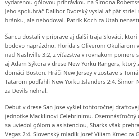
vydarenou gólovou prihrávkou na Simona Roberts
Jeho spoluhráč Dalibor Dvorský vyslal až päť striel 
bránku, ale nebodoval. Patrik Koch za Utah nenastú
Šancu dostali v príprave aj ďalší traja Slováci, ktorí 
bodovo naprázdno. Florida s Oliverom Okuliarom v
nad Nashville 3:2, z víťazstva v rovnakom pomere s
aj Adam Sýkora v drese New Yorku Rangers, ktorý 
domáci Boston. Hráči New Jersey v zostave s Tom
Tatarom podľahli New Yorku Islanders 2:4. Šimon
za Devils nehral.
Debut v drese San Jose vyšiel tohtoročnej draftovej
jednotke Macklinovi Celebrinimu. Osemnásťročný 
sa uviedol gólom a asistenciou, Sharks však prehra
Vegas 2:4. Slovenský mladík Jozef Viliam Kmec za 