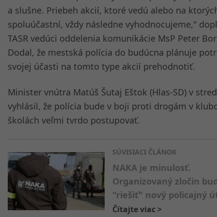
a slušne. Priebeh akcií, ktoré vedú alebo na ktorýc
spoluúčastní, vždy následne vyhodnocujeme," dopl
TASR vedúci oddelenia komunikácie MsP Peter Bor
Dodal, že mestská polícia do budúcna plánuje pot
svojej účasti na tomto type akcií prehodnotiť.
Minister vnútra Matúš Šutaj Eštok (Hlas-SD) v stre
vyhlásil, že polícia bude v boji proti drogám v klub
školách veľmi tvrdo postupovať.
SÚVISIACI ČLÁNOK
NAKA je minulosť.
Organizovaný zločin bu
"riešiť" nový policajný ú
Čítajte viac
>