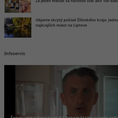
Za jeden mesiac sa narodilo viac ako 100 báb
Objavte skrytý poklad Žilinského kraja: Jedn
najkrajších miest na Liptove
Infoservis
Športujete v horúčavách? Zapamätajte si tieto rad