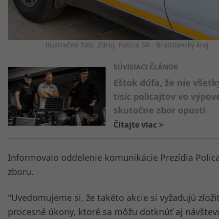
Ilustračné foto. Zdroj: Polícia SR - Bratislavský kraj
SÚVISIACI ČLÁNOK
Eštok dúfa, že nie všetk
tisíc policajtov vo výpo
skutočne zbor opustí
Čítajte viac
>
Informovalo oddelenie komunikácie Prezídia Polic
zboru.
"Uvedomujeme si, že takéto akcie si vyžadujú zloži
procesné úkony, ktoré sa môžu dotknúť aj návštev