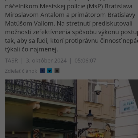
náčelníkom Mestskej polície (MsP) Bratislava
Miroslavom Antalom a primátorom Bratislavy
Matúšom Vallom. Na stretnutí prediskutovali
možnosti zefektívnenia spôsobu výkonu postu
tak, aby sa ľudí, ktorí protiprávnu činnosť nepá
týkali čo najmenej.
TASR
|
3. október 2024
|
05:06:07
Zdieľať článok