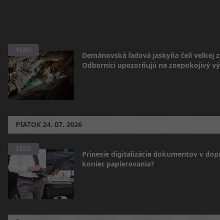
15:00
Demänovská ľadová jaskyňa čelí veľkej 
Odborníci upozorňujú na znepokojivý vý
PIATOK
24. 07. 2026
13:00
Prinesie digitalizácia dokumentov v dop
koniec papierovania?