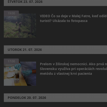
ŠTVRTOK
23. 07. 2026
19:00
VIDEO Čo sa deje v Malej Fatre, keď odíd
turisti? Ukázala to fotopasca
UTOROK
21. 07. 2026
17:00
Prelom v žilinskej nemocnici. Ako prvá 
Slovensku využíva pri operáciách revolu
metódu z vlastnej krvi pacienta
PONDELOK
20. 07. 2026