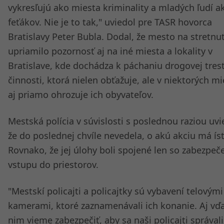
vykresľujú ako miesta kriminality a mladých ľudí a
feťákov. Nie je to tak," uviedol pre TASR hovorca
Bratislavy Peter Bubla. Dodal, že mesto na stretnut
upriamilo pozornosť aj na iné miesta a lokality v
Bratislave, kde dochádza k páchaniu drogovej tres
činnosti, ktorá nielen obťažuje, ale v niektorých m
aj priamo ohrozuje ich obyvateľov.
Mestská polícia v súvislosti s poslednou raziou uvi
že do poslednej chvíle nevedela, o akú akciu má ísť
Rovnako, že jej úlohy boli spojené len so zabezpe
vstupu do priestorov.
"Mestskí policajti a policajtky sú vybavení telovými
kamerami, ktoré zaznamenávali ich konanie. Aj vď
nim vieme zabezpečiť, aby sa naši policajti správali