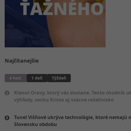
Najčítanejšie
4 hod.
1 deň
Týždeň
Klenot Oravy, ktorý vás dostane. Tento chodník u
výhľady, sochu Krista aj vzácne rašelinisko
Tunel Višňové ukrýva technológie, ktoré nemajú 
Slovensku obdobu