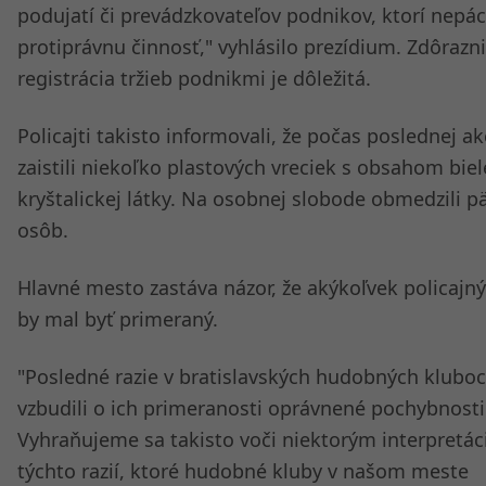
podujatí či prevádzkovateľov podnikov, ktorí nepá
protiprávnu činnosť," vyhlásilo prezídium. Zdôrazni
registrácia tržieb podnikmi je dôležitá.
Policajti takisto informovali, že počas poslednej ak
zaistili niekoľko plastových vreciek s obsahom biel
kryštalickej látky. Na osobnej slobode obmedzili p
osôb.
Hlavné mesto zastáva názor, že akýkoľvek policajn
by mal byť primeraný.
"Posledné razie v bratislavských hudobných klubo
vzbudili o ich primeranosti oprávnené pochybnosti
Vyhraňujeme sa takisto voči niektorým interpretá
týchto razií, ktoré hudobné kluby v našom meste