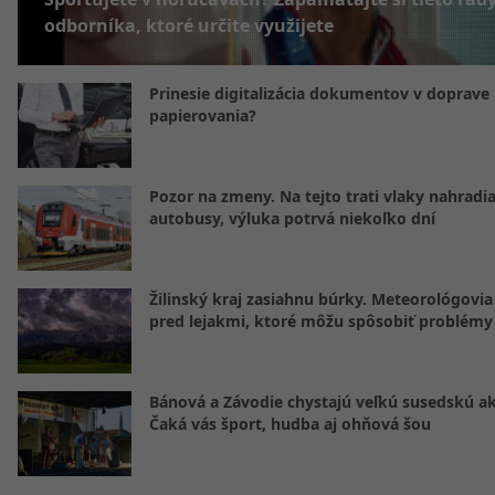
odborníka, ktoré určite využijete
Prinesie digitalizácia dokumentov v doprave
papierovania?
Pozor na zmeny. Na tejto trati vlaky nahradi
autobusy, výluka potrvá niekoľko dní
Žilinský kraj zasiahnu búrky. Meteorológovia
pred lejakmi, ktoré môžu spôsobiť problémy
Bánová a Závodie chystajú veľkú susedskú ak
Čaká vás šport, hudba aj ohňová šou