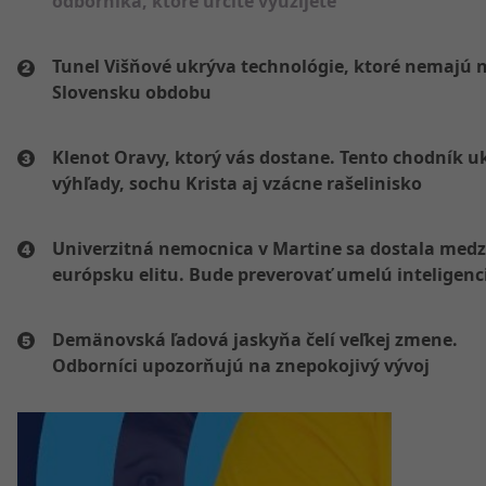
odborníka, ktoré určite využijete
Tunel Višňové ukrýva technológie, ktoré nemajú 
Slovensku obdobu
Klenot Oravy, ktorý vás dostane. Tento chodník u
výhľady, sochu Krista aj vzácne rašelinisko
Univerzitná nemocnica v Martine sa dostala medz
európsku elitu. Bude preverovať umelú inteligenc
Demänovská ľadová jaskyňa čelí veľkej zmene.
Odborníci upozorňujú na znepokojivý vývoj