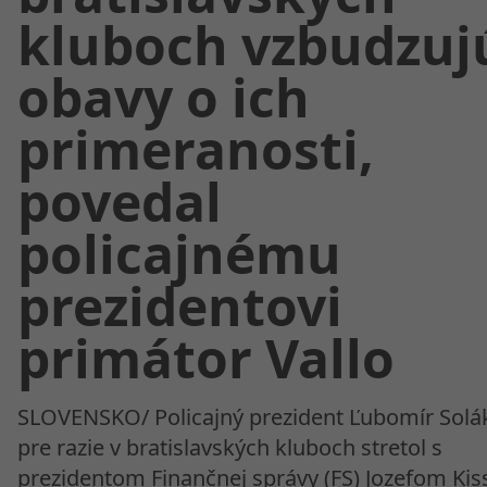
kluboch vzbudzuj
obavy o ich
primeranosti,
povedal
policajnému
prezidentovi
primátor Vallo
SLOVENSKO/ Policajný prezident Ľubomír Solá
pre razie v bratislavských kluboch stretol s
prezidentom Finančnej správy (FS) Jozefom Ki