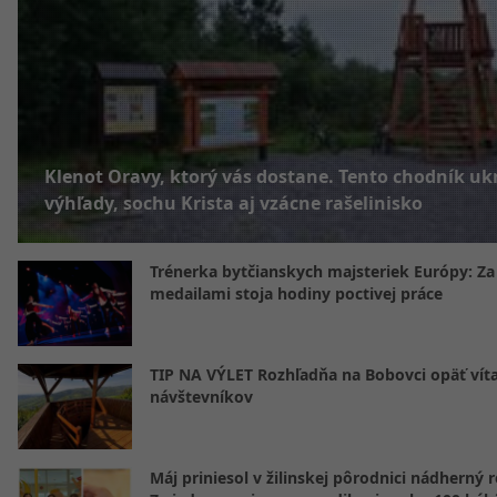
Klenot Oravy, ktorý vás dostane. Tento chodník uk
výhľady, sochu Krista aj vzácne rašelinisko
Trénerka bytčianskych majsteriek Európy: Za
medailami stoja hodiny poctivej práce
TIP NA VÝLET Rozhľadňa na Bobovci opäť vít
návštevníkov
Máj priniesol v žilinskej pôrodnici nádherný 