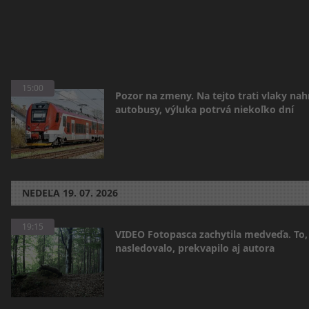
15:00
Pozor na zmeny. Na tejto trati vlaky nah
autobusy, výluka potrvá niekoľko dní
NEDEĽA
19. 07. 2026
19:15
VIDEO Fotopasca zachytila medveďa. To,
nasledovalo, prekvapilo aj autora