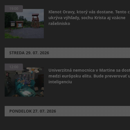
19:00
Klenot Oravy, ktorý vás dostane. Tento 
ukrýva výhľady, sochu Krista aj vzácne
rašelinisko
STREDA
29. 07. 2026
12:00
Univerzitná nemocnica v Martine sa dos
medzi európsku elitu. Bude preverovať
inteligenciu
PONDELOK
27. 07. 2026