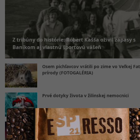
Z tribúny do histórie: Róbert Kašša oživil zápasy s
Baníkom aj vlastnú športovú vášeň
Osem pichľavcov vrátili po zime vo Veľkej Fa
prírody (FOTOGALÉRIA)
Prvé dotyky života v žilinskej nemocnici
Nečakaný zázrak nad Žilinským krajom: Polá
žiaru zachytili vo viacerých lokalitách
(FOTOGALÉRIA)