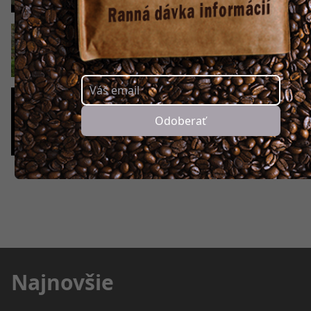
Kde je Veľká noc v Žiline najkrajšia? V Dobši
sade na Vlčincoch (FOTOGALÉRIA)
Odoberať
Najnovšie