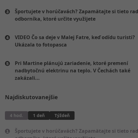
Športujete v horúčavách? Zapamätajte si tieto ra
odborníka, ktoré určite využijete
VIDEO Čo sa deje v Malej Fatre, keď odídu turisti?
Ukázala to fotopasca
Pri Martine plánujú zariadenie, ktoré premení
nadbytočnú elektrinu na teplo. V Čechách také
zakázali...
Najdiskutovanejšie
4 hod.
1 deň
Týždeň
Športujete v horúčavách? Zapamätajte si tieto ra