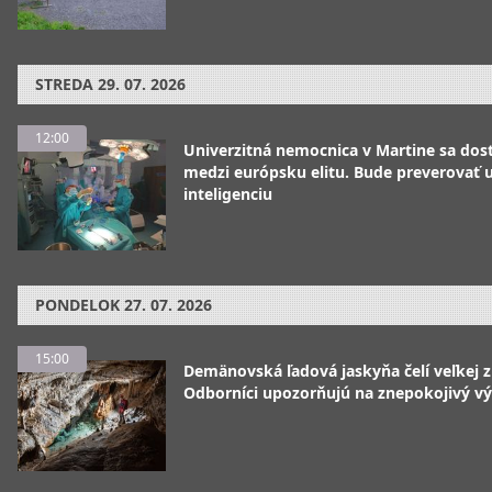
STREDA
29. 07. 2026
12:00
Univerzitná nemocnica v Martine sa dos
medzi európsku elitu. Bude preverovať
inteligenciu
PONDELOK
27. 07. 2026
15:00
Demänovská ľadová jaskyňa čelí veľkej 
Odborníci upozorňujú na znepokojivý vý