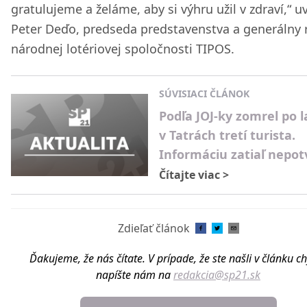
gratulujeme a želáme, aby si výhru užil v zdraví,“ u
Peter Deďo, predseda predstavenstva a generálny r
národnej lotériovej spoločnosti TIPOS.
SÚVISIACI ČLÁNOK
Podľa JOJ-ky zomrel po l
v Tatrách tretí turista.
Informáciu zatiaľ nepotv
Čítajte viac
>
Zdieľať článok
Ďakujeme, že nás čítate. V prípade, že ste našli v článku c
napíšte nám na
redakcia@sp21.sk