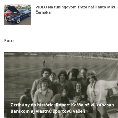
VIDEO Na tuningovom zraze našli auto Mikul
Černáka!
Foto
Z tribúny do histórie: Róbert Kašša oživil zápasy s
Baníkom aj vlastnú športovú vášeň