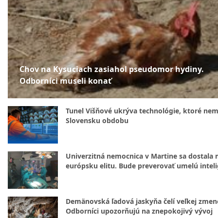
Chov na Kysuciach zasiahol pseudomor hydiny.
Odborníci museli konať
Tunel Višňové ukrýva technológie, ktoré nem
Slovensku obdobu
Univerzitná nemocnica v Martine sa dostala 
európsku elitu. Bude preverovať umelú intel
Demänovská ľadová jaskyňa čelí veľkej zmen
Odborníci upozorňujú na znepokojivý vývoj