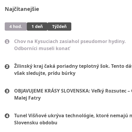
Najčítanejšie
4 hod.
1 deň
Týždeň
Chov na Kysuciach zasiahol pseudomor hydiny.
Odborníci museli konať
Žilinský kraj čaká poriadny teplotný šok. Tento d
však sledujte, prídu búrky
OBJAVUJEME KRÁSY SLOVENSKA: Veľký Rozsutec –
Malej Fatry
Tunel Višňové ukrýva technológie, ktoré nemajú 
Slovensku obdobu