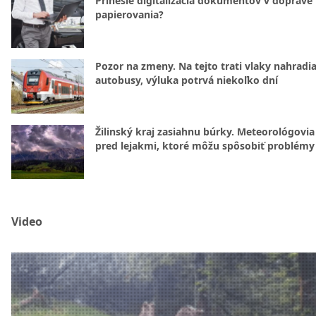
Prinesie digitalizácia dokumentov v doprave
papierovania?
Pozor na zmeny. Na tejto trati vlaky nahradi
autobusy, výluka potrvá niekoľko dní
Žilinský kraj zasiahnu búrky. Meteorológovia
pred lejakmi, ktoré môžu spôsobiť problémy
Video