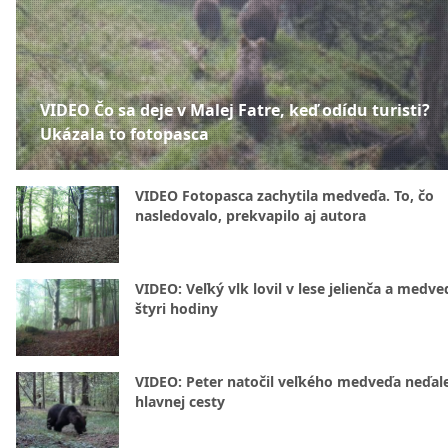
VIDEO Čo sa deje v Malej Fatre, keď odídu turisti?
Ukázala to fotopasca
VIDEO Fotopasca zachytila medveďa. To, čo
nasledovalo, prekvapilo aj autora
VIDEO: Veľký vlk lovil v lese jelienča a medve
štyri hodiny
VIDEO: Peter natočil veľkého medveďa neďal
hlavnej cesty