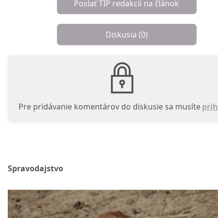
Poslať TIP redakcii na článok
Diskusia (
0
)
Pre pridávanie komentárov do diskusie sa musíte
prih
Spravodajstvo