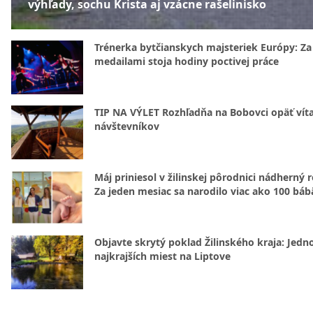
výhľady, sochu Krista aj vzácne rašelinisko
Trénerka bytčianskych majsteriek Európy: Za
medailami stoja hodiny poctivej práce
TIP NA VÝLET Rozhľadňa na Bobovci opäť vít
návštevníkov
Máj priniesol v žilinskej pôrodnici nádherný 
Za jeden mesiac sa narodilo viac ako 100 báb
Objavte skrytý poklad Žilinského kraja: Jedn
najkrajších miest na Liptove