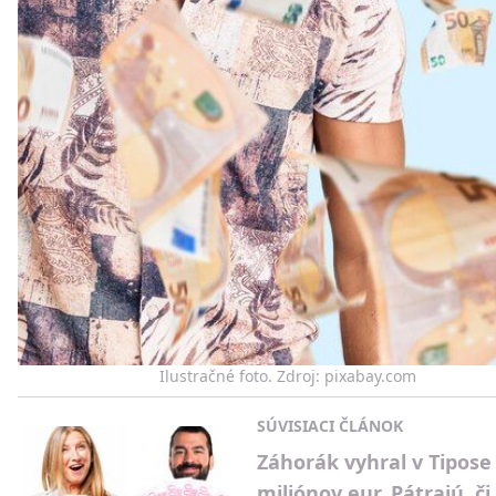
Ilustračné foto. Zdroj: pixabay.com
SÚVISIACI ČLÁNOK
Záhorák vyhral v Tipose
miliónov eur. Pátrajú, či 