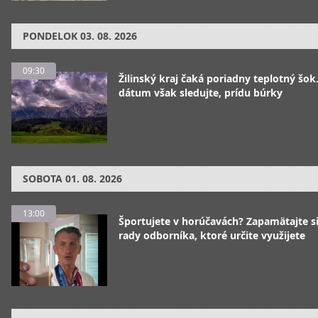
PONDELOK
03. 08. 2026
09:30
Žilinský kraj čaká poriadny teplotný šok
dátum však sledujte, prídu búrky
SOBOTA
01. 08. 2026
13:00
Športujete v horúčavách? Zapamätajte si
rady odborníka, ktoré určite využijete