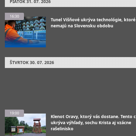
PIATOK
31. 07. 2026
16:30
Tunel Višňové ukrýva technológie, ktoré
nemajú na Slovensku obdobu
ŠTVRTOK
30. 07. 2026
19:00
Klenot Oravy, ktorý vás dostane. Tento 
ukrýva výhľady, sochu Krista aj vzácne
rašelinisko