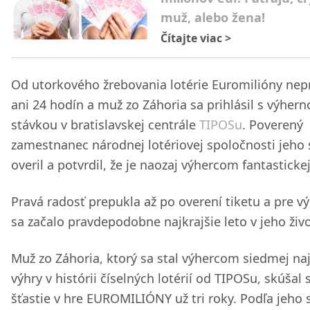
muž, alebo žena!
Čítajte viac
>
Od utorkového žrebovania lotérie Euromilióny nep
ani 24 hodín a muž zo Záhoria sa prihlásil s výher
stávkou v bratislavskej centrále
TIPOSu
. Poverený
zamestnanec národnej lotériovej spoločnosti jeho
overil a potvrdil, že je naozaj výhercom fantasticke
Pravá radosť prepukla až po overení tiketu a pre v
sa začalo pravdepodobne najkrajšie leto v jeho živo
Muž zo Záhoria, ktorý sa stal výhercom siedmej na
výhry v histórii číselných lotérií od TIPOSu, skúšal 
šťastie v hre EUROMILIÓNY už tri roky. Podľa jeho 