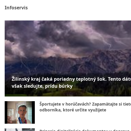
Infoservis
Žilinský kraj čaká poriadny teplotný šok. Tento dá
však sledujte, prídu búrky
Športujete v horúčavách? Zapamätajte si tiet
odborníka, ktoré určite využijete