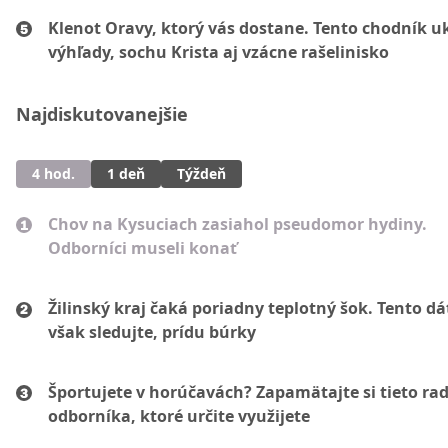
Klenot Oravy, ktorý vás dostane. Tento chodník u
výhľady, sochu Krista aj vzácne rašelinisko
Najdiskutovanejšie
4 hod.
1 deň
Týždeň
Chov na Kysuciach zasiahol pseudomor hydiny.
Odborníci museli konať
Žilinský kraj čaká poriadny teplotný šok. Tento d
však sledujte, prídu búrky
Športujete v horúčavách? Zapamätajte si tieto ra
odborníka, ktoré určite využijete