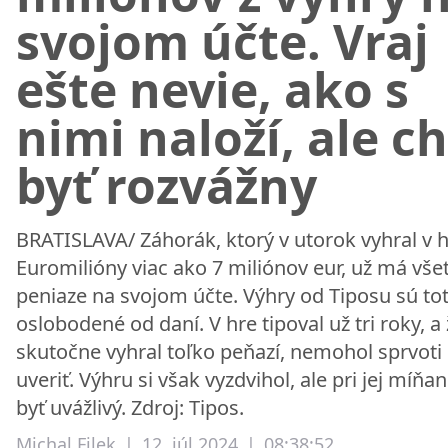
svojom účte. Vraj
ešte nevie, ako s
nimi naloží, ale c
byť rozvážny
BRATISLAVA/ Záhorák, ktorý v utorok vyhral v 
Euromilióny viac ako 7 miliónov eur, už má vše
peniaze na svojom účte. Výhry od Tiposu sú tot
oslobodené od daní. V hre tipoval už tri roky, a
skutočne vyhral toľko peňazí, nemohol sprvoti
uveriť. Výhru si však vyzdvihol, ale pri jej míňa
byť uvážlivý. Zdroj: Tipos.
Michal Filek
|
12. júl 2024
|
08:38:52