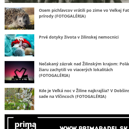
Osem pichľavcov vrátili po zime vo Veľkej Fa
prírody (FOTOGALÉRIA)
Prvé dotyky života v žilinskej nemocnici
Nečakaný zázrak nad Žilinským krajom: Polá
žiaru zachytili vo viacerých lokalitách
(FOTOGALÉRIA)
Kde je Veľká noc v Žiline najkrajšia? V Dobši
sade na Vlčincoch (FOTOGALÉRIA)