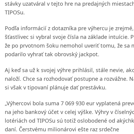
stávky uzatváral v tejto hre na predajných miestac
TIPOSu.
Podľa informácií z dotazníka pre výhercu je zrejmé,
šťastlivec si vybral svoje čísla na základe intuície. P
že po prvotnom šoku nemohol uveriť tomu, že sa
podarilo vyhrať tak obrovský jackpot.
Aj keď sa už k svojej výhre prihlásil, stále nevie, ak
naloží. Chce sa rozhodovať postupne a rozvážne. N
si však v tipovaní plánuje dať prestávku.
„Výhercovi bola suma 7 069 930 eur vyplatená pr
na jeho bankový účet v celej výške. Výhry v číselný
lotériách od TIPOSu sú totiž oslobodené od akých
daní. Čerstvému milionárovi ešte raz srdečne