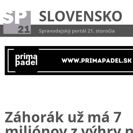
SLOVENSKO
Kat
Spravodajský portál 21. storočia
Záhorák už má 7
miliónov z výhry 