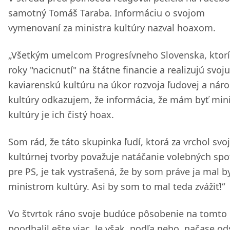
samotný Tomáš Taraba. Informáciu o svojom
vymenovaní za ministra kultúry nazval hoaxom.
„Všetkým umelcom Progresívneho Slovenska, ktorí
roky "nacicnutí" na štátne financie a realizujú svoju
kaviarenskú kultúru na úkor rozvoja ľudovej a nár
kultúry odkazujem, že informácia, že mám byť min
kultúry je ich čistý hoax.
Som rád, že táto skupinka ľudí, ktorá za vrchol svoj
kultúrnej tvorby považuje natáčanie volebných spo
pre PS, je tak vystrašená, že by som práve ja mal b
ministrom kultúry. Asi by som to mal teda zvážiť!“
Vo štvrtok ráno svoje budúce pôsobenie na tomto 
poodhalil ešte viac. Je však, podľa neho, načase od