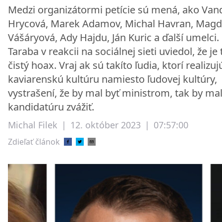
Medzi organizátormi petície sú mená, ako Van
Hrycová, Marek Adamov, Michal Havran, Mag
Vášáryová, Ady Hajdu, Ján Kuric a ďalší umelci.
Taraba v reakcii na sociálnej sieti uviedol, že je 
čistý hoax. Vraj ak sú takíto ľudia, ktorí realizuj
kaviarenskú kultúru namiesto ľudovej kultúry,
vystrašení, že by mal byť ministrom, tak by mal
kandidatúru zvážiť.
Michal Filek
|
12. október 2023
|
07:57:00
Zdieľať článok