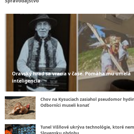
Spravodajstvo
Oravský hrad sa vracia v čase. Pomáha mu umelá
inteligencia
Chov na Kysuciach zasiahol pseudomor hydin
Odborníci museli konať
Tunel Višňové ukrýva technológie, ktoré nem
Slovensku obdobu