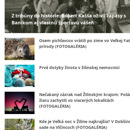
Z tribúny do histórie: Róbert Kašša oživil zápasy s
Baníkom aj vlastnú športovú vášeň
Osem pichľavcov vrátili po zime vo Veľkej Fa
prírody (FOTOGALÉRIA)
Prvé dotyky života v žilinskej nemocnici
Nečakaný zázrak nad Žilinským krajom: Polá
žiaru zachytili vo viacerých lokalitách
(FOTOGALÉRIA)
Kde je Veľká noc v Žiline najkrajšia? V Dobši
sade na Vlčincoch (FOTOGALÉRIA)