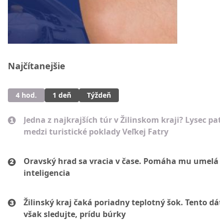
Najčítanejšie
4 hod.
1 deň
Týždeň
Jedna z najkrajších túr v Žilinskom kraji? Lysec pat
medzi turistické poklady Veľkej Fatry
Oravský hrad sa vracia v čase. Pomáha mu umelá
inteligencia
Žilinský kraj čaká poriadny teplotný šok. Tento d
však sledujte, prídu búrky