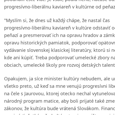
progresívno-liberálnu kaviareň v kultúrne od peňaz
"Myslím si, že dnes už každý chápe, že nastal čas
progresívno-liberálnu kaviareň v kultúre odstaviť 
peňazí a presmerovať ich na opravu hradov a zámk
opravu historických pamiatok, podporovať opätov
vydávanie slovenskej klasickej literatúry, ktorú si
kde ani kúpiť. Treba podporovať umelecké zbory n
obciach, umelecké školy pre rozvoj detských talent
Opakujem, ja síce minister kultúry nebudem, ale 
všetko preto, už keď sa mne venujú progresívni libe
na čele s Jaurovou, ktorej otecko nechal vytunelov
národný program matice, aby boli prijaté také zm
zákonov, že kultúra bude vrátená Slovákom. Financ