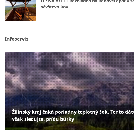
TIP NA VÝLET Rozhľadňa na Bobovci opäť vít
návštevníkov
Infoservis
Žilinský kraj čaká poriadny teplotný šok. Tento dá
však sledujte, prídu búrky