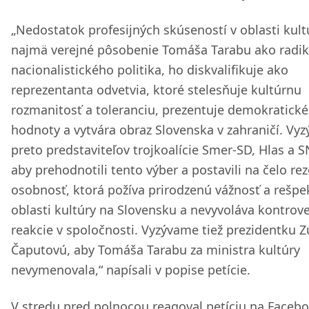
„Nedostatok profesijných skúseností v oblasti kult
najmä verejné pôsobenie Tomáša Tarabu ako radik
nacionalistického politika, ho diskvalifikuje ako
reprezentanta odvetvia, ktoré stelesňuje kultúrnu
rozmanitosť a toleranciu, prezentuje demokratické
hodnoty a vytvára obraz Slovenska v zahraničí. Vy
preto predstaviteľov trojkoalície Smer-SD, Hlas a S
aby prehodnotili tento výber a postavili na čelo re
osobnosť, ktorá požíva prirodzenú vážnosť a rešpe
oblasti kultúry na Slovensku a nevyvoláva kontrov
reakcie v spoločnosti. Vyzývame tiež prezidentku 
Čaputovú, aby Tomáša Tarabu za ministra kultúry
nevymenovala,“ napísali v popise petície.
V stredu pred polnocou reagoval petíciu na Faceb