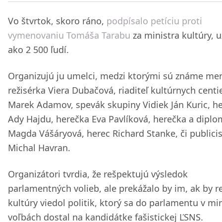
Vo štvrtok, skoro ráno,
podpísalo petíciu proti
vymenovaniu Tomáša Tarabu
za ministra kultúry, u
ako 2 500 ľudí.
Organizujú ju umelci, medzi ktorými sú známe me
režisérka Viera Dubačová, riaditeľ kultúrnych centi
Marek Adamov, spevák skupiny Vidiek Ján Kuric, h
Ady Hajdu, herečka Eva Pavlíková, herečka a dipl
Magda Vášáryová, herec Richard Stanke, či publici
Michal Havran.
Organizátori tvrdia, že rešpektujú výsledok
parlamentných volieb, ale prekážalo by im, ak by r
kultúry viedol politik, ktorý sa do parlamentu v mi
voľbách dostal na kandidátke fašistickej ĽSNS.