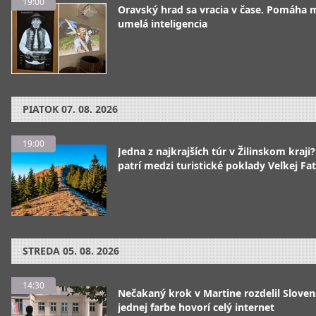
19:00
Oravský hrad sa vracia v čase. Pomáha 
umelá inteligencia
PIATOK
07. 08. 2026
19:00
Jedna z najkrajších túr v Žilinskom kraji
patrí medzi turistické poklady Veľkej Fa
STREDA
05. 08. 2026
14:30
Nečakaný krok v Martine rozdelil Sloven
jednej farbe hovorí celý internet