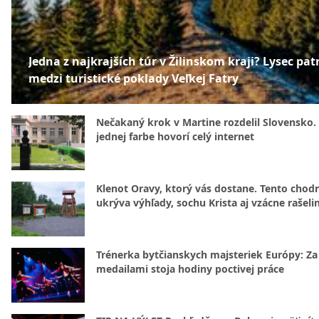
Jedna z najkrajších túr v Žilinskom kraji? Lysec patr
medzi turistické poklady Veľkej Fatry
Nečakaný krok v Martine rozdelil Slovensko.
jednej farbe hovorí celý internet
Klenot Oravy, ktorý vás dostane. Tento chod
ukrýva výhľady, sochu Krista aj vzácne rašeli
Trénerka bytčianskych majsteriek Európy: Za
medailami stoja hodiny poctivej práce