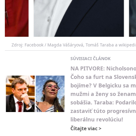
Zdroj: Facebook / Magda Vášáryová, Tomáš Taraba a wikipedi
SÚVISIACI ČLÁNOK
NA PITVORE: Nicholsono
Čoho sa furt na Slovens
bojíme? V Belgicku sa m
mužmi a ženy so ženam
sobášia. Taraba: Podaril
zastaviť túto progresív
liberálnu revolúciu!
Čítajte viac
>