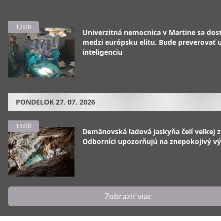
12:00
Univerzitná nemocnica v Martine sa dos
medzi európsku elitu. Bude preverovať
inteligenciu
PONDELOK
27. 07. 2026
15:00
Demänovská ľadová jaskyňa čelí veľkej 
Odborníci upozorňujú na znepokojivý vý
Zobraziť viac