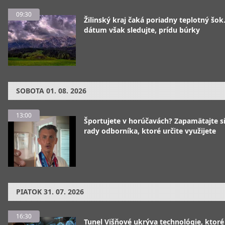
09:30
Žilinský kraj čaká poriadny teplotný šok
dátum však sledujte, prídu búrky
SOBOTA
01. 08. 2026
13:00
Športujete v horúčavách? Zapamätajte si
rady odborníka, ktoré určite využijete
PIATOK
31. 07. 2026
16:30
Tunel Višňové ukrýva technológie, ktoré