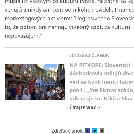
musia ísť všetkým čo kultúru tvoria, nezištne sa jej
venujú a nikdy ani cent od nikoho nevideli. Financ
marketingových aktivistov Progresívneho Slovensk
to, že potom oni nahrajú volebný spot, za kultúru
nepovažujem."
SÚVISIACI ČLÁNOK
NA PITVORE: Slovenskí
dôchodcovia milujú diva
veď sa kvôli nemu takm
pobili. „Ste Ficovo stádo
odkazuje im Nikita Slov
Čítajte viac
>
Zdieľať článok