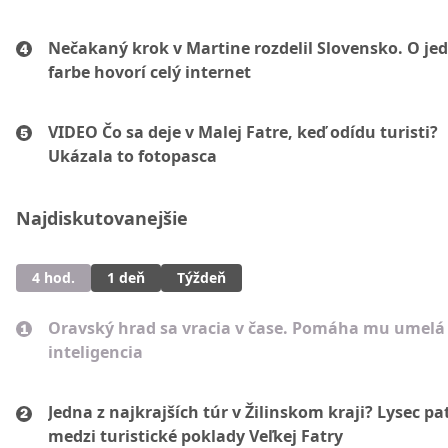
Nečakaný krok v Martine rozdelil Slovensko. O je
farbe hovorí celý internet
VIDEO Čo sa deje v Malej Fatre, keď odídu turisti?
Ukázala to fotopasca
Najdiskutovanejšie
4 hod.
1 deň
Týždeň
Oravský hrad sa vracia v čase. Pomáha mu umelá
inteligencia
Jedna z najkrajších túr v Žilinskom kraji? Lysec pat
medzi turistické poklady Veľkej Fatry