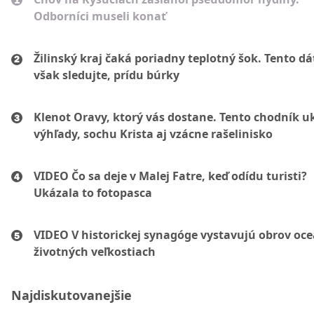
Odborníci museli konať
Žilinský kraj čaká poriadny teplotný šok. Tento d
však sledujte, prídu búrky
Klenot Oravy, ktorý vás dostane. Tento chodník u
výhľady, sochu Krista aj vzácne rašelinisko
VIDEO Čo sa deje v Malej Fatre, keď odídu turisti?
Ukázala to fotopasca
VIDEO V historickej synagóge vystavujú obrov oc
životných veľkostiach
Najdiskutovanejšie