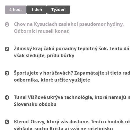
4 hod.
1 deň
Týždeň
Chov na Kysuciach zasiahol pseudomor hydiny.
Odborníci museli konať
Žilinský kraj čaká poriadny teplotný šok. Tento d
však sledujte, prídu búrky
Športujete v horúčavách? Zapamätajte si tieto ra
odborníka, ktoré určite využijete
Tunel Višňové ukrýva technológie, ktoré nemajú 
Slovensku obdobu
Klenot Oravy, ktorý vás dostane. Tento chodník u
výhľady, sochu Krista aj vzácne rašelinisko