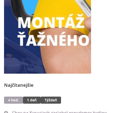
Najčítanejšie
4 hod.
1 deň
Týždeň
Chov na Kysuciach zasiahol pseudomor hydiny.