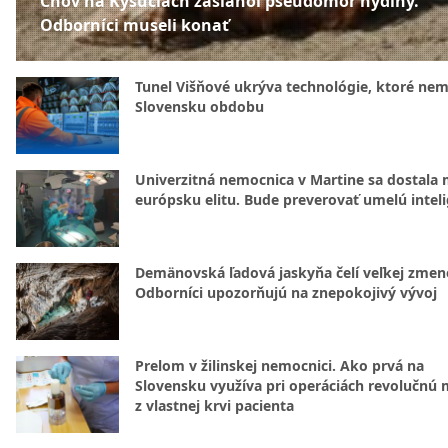
Chov na Kysuciach zasiahol pseudomor hydiny.
Odborníci museli konať
Tunel Višňové ukrýva technológie, ktoré nem
Slovensku obdobu
Univerzitná nemocnica v Martine sa dostala 
európsku elitu. Bude preverovať umelú intel
Demänovská ľadová jaskyňa čelí veľkej zmen
Odborníci upozorňujú na znepokojivý vývoj
Prelom v žilinskej nemocnici. Ako prvá na
Slovensku využíva pri operáciách revolučnú
z vlastnej krvi pacienta