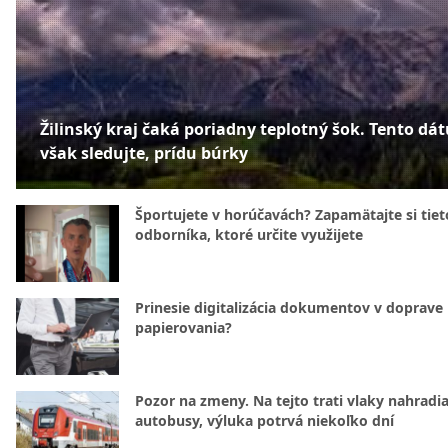
Žilinský kraj čaká poriadny teplotný šok. Tento dá
však sledujte, prídu búrky
Športujete v horúčavách? Zapamätajte si tiet
odborníka, ktoré určite využijete
Prinesie digitalizácia dokumentov v doprave
papierovania?
Pozor na zmeny. Na tejto trati vlaky nahradi
autobusy, výluka potrvá niekoľko dní