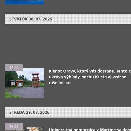
ŠTVRTOK
30. 07. 2026
19:00
Klenot Oravy, ktorý vás dostane. Tento 
ukrýva výhľady, sochu Krista aj vzácne
rašelinisko
STREDA
29. 07. 2026
12:00
Univerzitná nemocnica v Martine sa dos