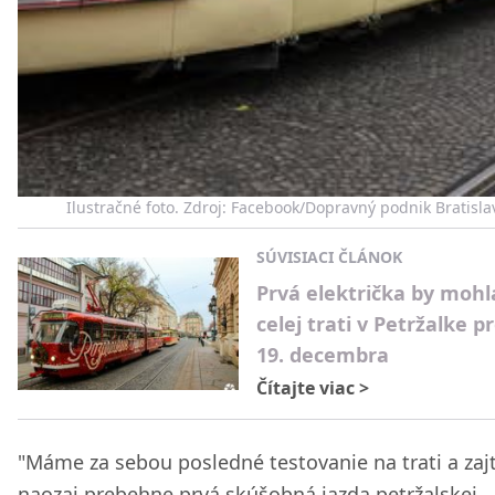
Ilustračné foto. Zdroj: Facebook/Dopravný podnik Bratisla
SÚVISIACI ČLÁNOK
Prvá električka by mohl
celej trati v Petržalke pr
19. decembra
Čítajte viac
>
"Máme za sebou posledné testovanie na trati a zaj
naozaj prebehne prvá skúšobná jazda petržalskej