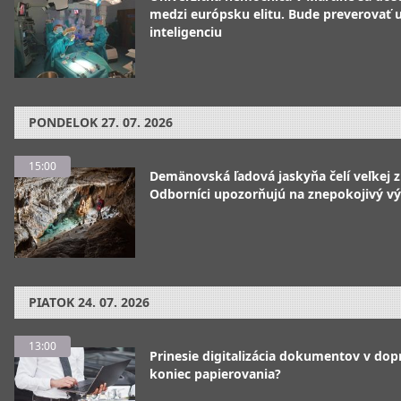
medzi európsku elitu. Bude preverovať
inteligenciu
PONDELOK
27. 07. 2026
15:00
Demänovská ľadová jaskyňa čelí veľkej 
Odborníci upozorňujú na znepokojivý vý
PIATOK
24. 07. 2026
13:00
Prinesie digitalizácia dokumentov v dop
koniec papierovania?