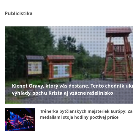
Publicistika
Klenot Oravy, ktorý vás dostane. Tento chodník uk
výhľady, sochu Krista aj vzácne rašelinisko
Trénerka bytčianskych majsteriek Európy: Za
medailami stoja hodiny poctivej práce