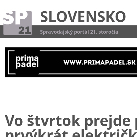
SLOVENSKO
Kat
Spravodajský portál 21. storočia
Vo štvrtok prejde
prvýkrát električ