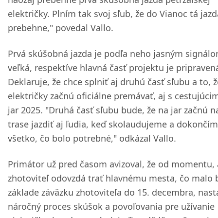
električky. Plním tak svoj sľub, že do Vianoc tá jazd
prebehne," povedal Vallo.
Prvá skúšobná jazda je podľa neho jasným signálo
veľká, respektíve hlavná časť projektu je pripraven
Deklaruje, že chce splniť aj druhú časť sľubu a to, ž
električky začnú oficiálne premávať, aj s cestujúcim
jar 2025. "Druhá časť sľubu bude, že na jar začnú n
trase jazdiť aj ľudia, keď skolaudujeme a dokončí
všetko, čo bolo potrebné," odkázal Vallo.
Primátor už pred časom avizoval, že od momentu,
zhotoviteľ odovzdá trať hlavnému mesta, čo malo 
základe záväzku zhotoviteľa do 15. decembra, nas
náročný proces skúšok a povoľovania pre užívanie