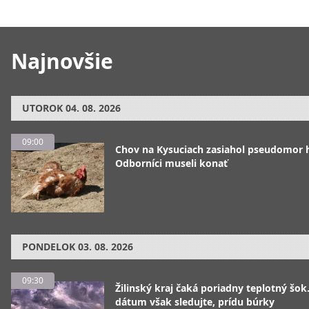
Najnovšie
UTOROK
04. 08. 2026
09:00
Chov na Kysuciach zasiahol pseudomor 
Odborníci museli konať
PONDELOK
03. 08. 2026
09:30
Žilinský kraj čaká poriadny teplotný šok
dátum však sledujte, prídu búrky