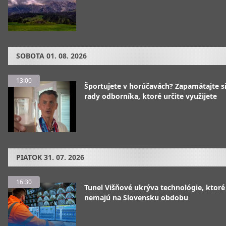
SOBOTA
01. 08. 2026
13:00
Športujete v horúčavách? Zapamätajte si
rady odborníka, ktoré určite využijete
PIATOK
31. 07. 2026
16:30
Tunel Višňové ukrýva technológie, ktoré
nemajú na Slovensku obdobu