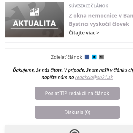
SÚVISIACI ČLÁNOK
Z okna nemocnice v Ban
Bystrici vyskočil človek
Čítajte viac
>
Zdieľať článok
Ďakujeme, že nás čítate. V prípade, že ste našli v článku c
napíšte nám na
redakcia@sp21.sk
Poslať TIP redakcii na článok
Diskusia (
0
)