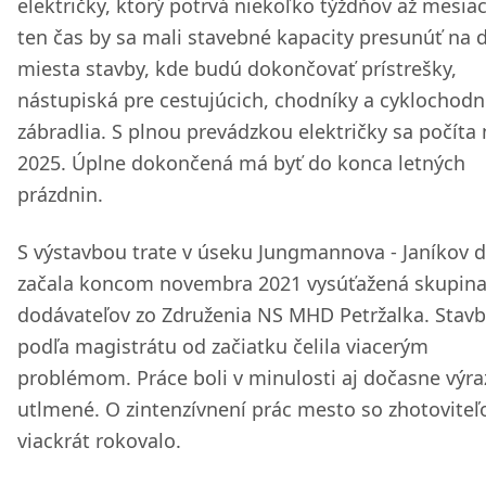
električky, ktorý potrvá niekoľko týždňov až mesiac
ten čas by sa mali stavebné kapacity presunúť na ď
miesta stavby, kde budú dokončovať prístrešky,
nástupiská pre cestujúcich, chodníky a cyklochodní
zábradlia. S plnou prevádzkou električky sa počíta 
2025. Úplne dokončená má byť do konca letných
prázdnin.
S výstavbou trate v úseku Jungmannova - Janíkov 
začala koncom novembra 2021 vysúťažená skupin
dodávateľov zo Združenia NS MHD Petržalka. Stav
podľa magistrátu od začiatku čelila viacerým
problémom. Práce boli v minulosti aj dočasne výr
utlmené. O zintenzívnení prác mesto so zhotovite
viackrát rokovalo.