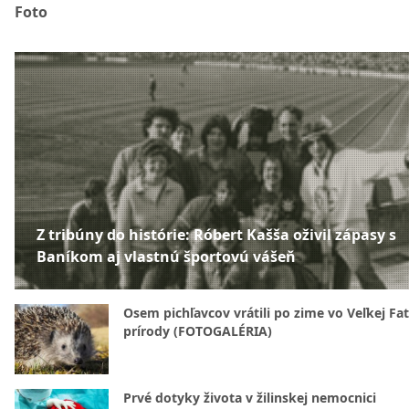
Foto
Z tribúny do histórie: Róbert Kašša oživil zápasy s
Baníkom aj vlastnú športovú vášeň
Osem pichľavcov vrátili po zime vo Veľkej Fa
prírody (FOTOGALÉRIA)
Prvé dotyky života v žilinskej nemocnici