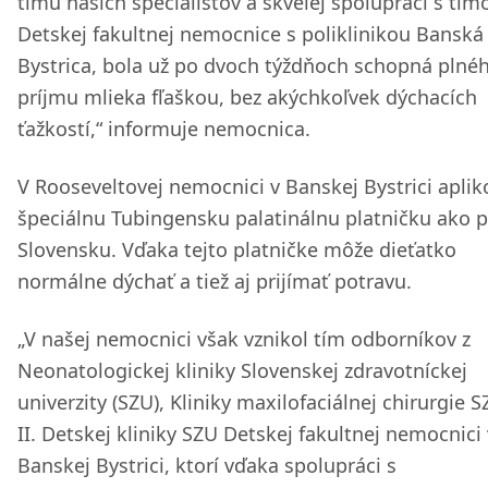
tímu našich špecialistov a skvelej spolupráci s tí
Detskej fakultnej nemocnice s poliklinikou Banská
Bystrica, bola už po dvoch týždňoch schopná plné
príjmu mlieka fľaškou, bez akýchkoľvek dýchacích
ťažkostí,“ informuje nemocnica.
V Rooseveltovej nemocnici v Banskej Bystrici aplik
špeciálnu Tubingensku palatinálnu platničku ako p
Slovensku. Vďaka tejto platničke môže dieťatko
normálne dýchať a tiež aj prijímať potravu.
„V našej nemocnici však vznikol tím odborníkov z
Neonatologickej kliniky Slovenskej zdravotníckej
univerzity (SZU), Kliniky maxilofaciálnej chirurgie S
II. Detskej kliniky SZU Detskej fakultnej nemocnici 
Banskej Bystrici, ktorí vďaka spolupráci s