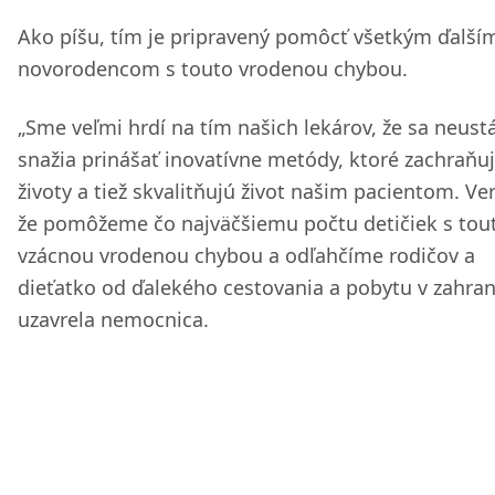
Ako píšu, tím je pripravený pomôcť všetkým ďalší
novorodencom s touto vrodenou chybou.
„Sme veľmi hrdí na tím našich lekárov, že sa neust
snažia prinášať inovatívne metódy, ktoré zachraňu
životy a tiež skvalitňujú život našim pacientom. Ve
že pomôžeme čo najväčšiemu počtu detičiek s tou
vzácnou vrodenou chybou a odľahčíme rodičov a
dieťatko od ďalekého cestovania a pobytu v zahrani
uzavrela nemocnica.