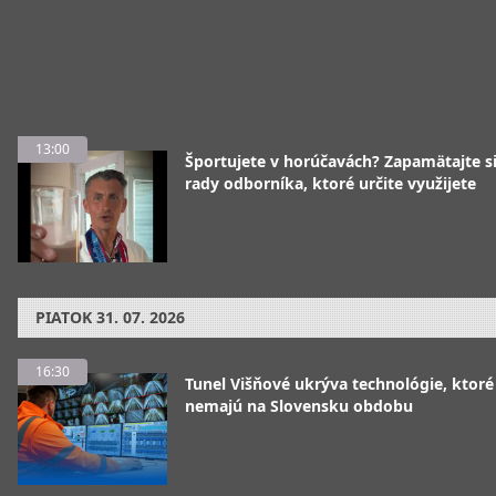
13:00
Športujete v horúčavách? Zapamätajte si
rady odborníka, ktoré určite využijete
PIATOK
31. 07. 2026
16:30
Tunel Višňové ukrýva technológie, ktoré
nemajú na Slovensku obdobu