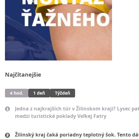
Najčítanejšie
4 hod.
1 deň
Týždeň
Jedna z najkrajších túr v Žilinskom kraji? Lysec pat
medzi turistické poklady Veľkej Fatry
Žilinský kraj čaká poriadny teplotný šok. Tento d