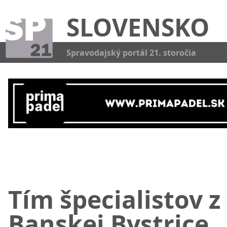
SLOVENSKO
Kat
Spravodajský portál 21. storočia
Tím špecialistov z
Banskej Bystrice,