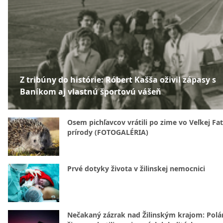
Z tribúny do histórie: Róbert Kašša oživil zápasy s
Baníkom aj vlastnú športovú vášeň
Osem pichľavcov vrátili po zime vo Veľkej Fa
prírody (FOTOGALÉRIA)
Prvé dotyky života v žilinskej nemocnici
Nečakaný zázrak nad Žilinským krajom: Polá