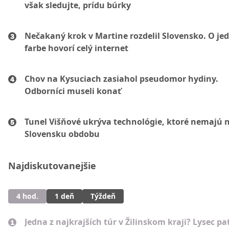
však sledujte, prídu búrky
Nečakaný krok v Martine rozdelil Slovensko. O je
farbe hovorí celý internet
Chov na Kysuciach zasiahol pseudomor hydiny.
Odborníci museli konať
Tunel Višňové ukrýva technológie, ktoré nemajú 
Slovensku obdobu
Najdiskutovanejšie
4 hod.
1 deň
Týždeň
Jedna z najkrajších túr v Žilinskom kraji? Lysec pat