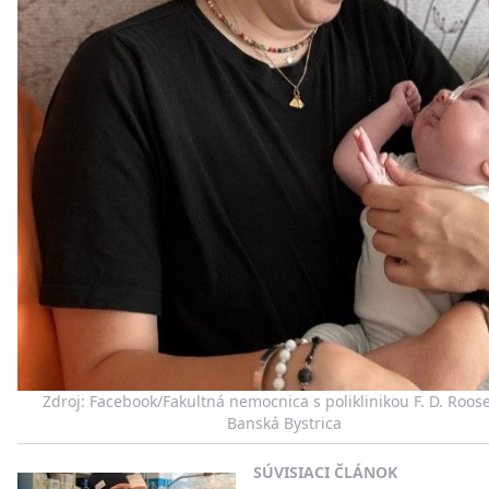
Zdroj: Facebook/Fakultná nemocnica s poliklinikou F. D. Roose
Banská Bystrica
SÚVISIACI ČLÁNOK