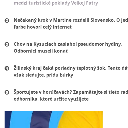
medzi turistické poklady Veľkej Fatry
Nečakaný krok v Martine rozdelil Slovensko. O je
farbe hovorí celý internet
Chov na Kysuciach zasiahol pseudomor hydiny.
Odborníci museli konať
Žilinský kraj čaká poriadny teplotný šok. Tento d
však sledujte, prídu búrky
Športujete v horúčavách? Zapamätajte si tieto ra
odborníka, ktoré určite využijete