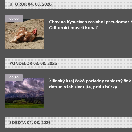
UTOROK
04. 08. 2026
09:00
Chov na Kysuciach zasiahol pseudomor 
Odborníci museli konať
PONDELOK
03. 08. 2026
09:30
Žilinský kraj čaká poriadny teplotný šok
dátum však sledujte, prídu búrky
SOBOTA
01. 08. 2026