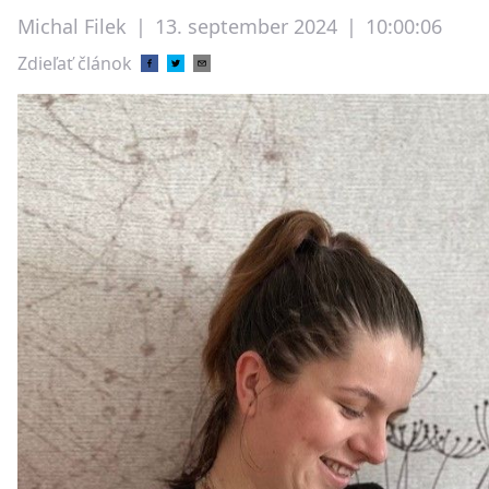
Michal Filek
|
13. september 2024
|
10:00:06
Zdieľať článok