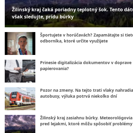
Žilinský kraj čaká poriadny teplotný šok. Tento dá
však sledujte, prídu búrky
Športujete v horúčavách? Zapamätajte si tiet
odborníka, ktoré určite využijete
Prinesie digitalizácia dokumentov v doprave
papierovania?
Pozor na zmeny. Na tejto trati vlaky nahradi
autobusy, výluka potrvá niekoľko dní
Žilinský kraj zasiahnu búrky. Meteorológovia
pred lejakmi, ktoré môžu spôsobiť problémy