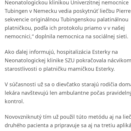
Neonatologickou klinikou Univerzitnej nemocnice
Tubingen v Nemecku vedia poskytnúť liečbu Pierre
sekvencie originálnou Tubingenskou palatinálnou
platničkou, podľa ich protokolu priamo v v našej
nemocnici,“ doplnila nemocnica na sociálnej sieti.
Ako ďalej informujú, hospitalizácia Esterky na
Neonatologickej klinike SZU pokračovala nácviko
starostlivosti o platničku mamičkou Esterky.
V súčasnosti už sa o dievčatko starajú rodičia dom
lekára navštevujú len ambulantne počas pravideln
kontrol.
Novovzniknutý tím už použil túto metódu aj na lie
druhého pacienta a pripravuje sa aj na tretiu apliká