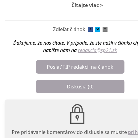
Čítajte viac
>
Zdieľať článok
Ďakujeme, že nás čítate. V prípade, že ste našli v článku c
napíšte nám na
redakcia@sp21.sk
Poslať TIP redakcii na článok
Diskusia (
0
)
Pre pridávanie komentárov do diskusie sa musíte
prih