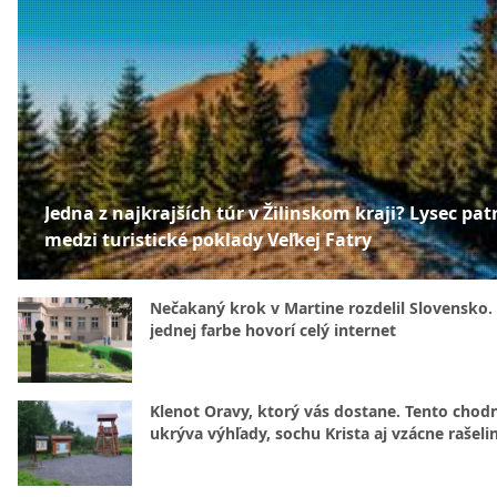
Jedna z najkrajších túr v Žilinskom kraji? Lysec patr
medzi turistické poklady Veľkej Fatry
Nečakaný krok v Martine rozdelil Slovensko.
jednej farbe hovorí celý internet
Klenot Oravy, ktorý vás dostane. Tento chod
ukrýva výhľady, sochu Krista aj vzácne rašeli