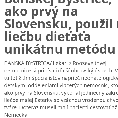
ako prvý na
Slovensku, použil
liečbu dieťaťa
unikátnu metódu
BANSKÁ BYSTRICA/ Lekári z Rooseveltovej
nemocnice si pripísali ďalší obrovský úspech. V
tu totiž tím špecialistov naprieč neonatologick
detskými oddeleniami viacerých nemocníc, kto
ako prvý na Slovensku, vykonal jedinečný zákro
liečbe malej Esterky so vzácnou vrodenou chy
tváre. Doteraz museli malí pacienti cestovať až
Nemecka.