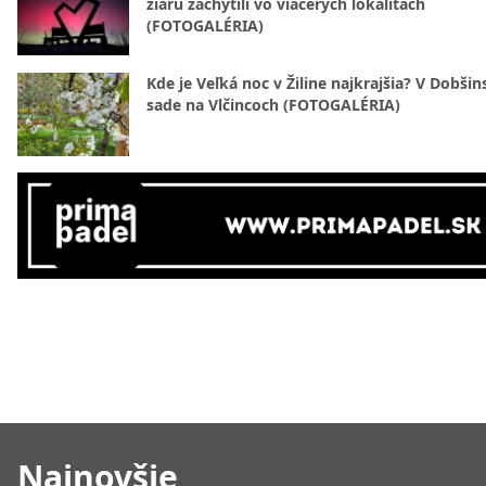
žiaru zachytili vo viacerých lokalitách
(FOTOGALÉRIA)
Kde je Veľká noc v Žiline najkrajšia? V Dobši
sade na Vlčincoch (FOTOGALÉRIA)
Najnovšie