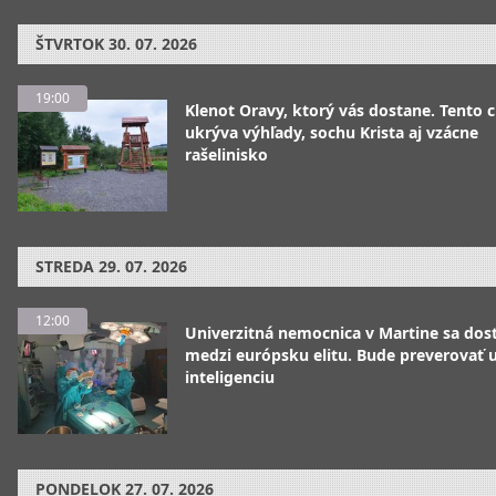
ŠTVRTOK
30. 07. 2026
19:00
Klenot Oravy, ktorý vás dostane. Tento 
ukrýva výhľady, sochu Krista aj vzácne
rašelinisko
STREDA
29. 07. 2026
12:00
Univerzitná nemocnica v Martine sa dos
medzi európsku elitu. Bude preverovať
inteligenciu
PONDELOK
27. 07. 2026