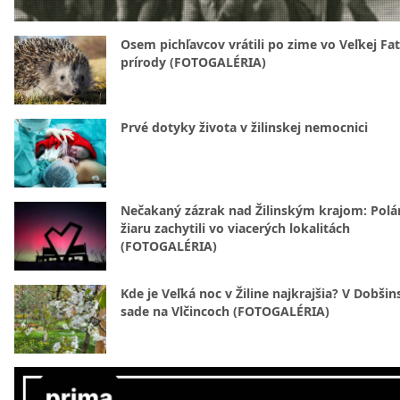
Osem pichľavcov vrátili po zime vo Veľkej Fa
prírody (FOTOGALÉRIA)
Prvé dotyky života v žilinskej nemocnici
Nečakaný zázrak nad Žilinským krajom: Polá
žiaru zachytili vo viacerých lokalitách
(FOTOGALÉRIA)
Kde je Veľká noc v Žiline najkrajšia? V Dobši
sade na Vlčincoch (FOTOGALÉRIA)