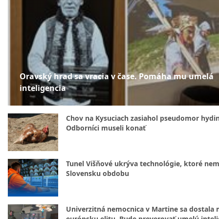
Oravský hrad sa vracia v čase. Pomáha mu umelá
inteligencia
Chov na Kysuciach zasiahol pseudomor hydin
Odborníci museli konať
Tunel Višňové ukrýva technológie, ktoré nem
Slovensku obdobu
Univerzitná nemocnica v Martine sa dostala 
európsku elitu. Bude preverovať umelú intel