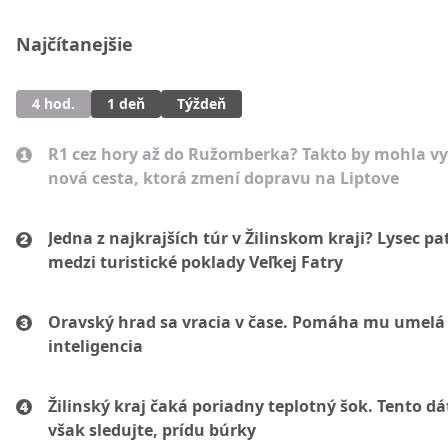
Najčítanejšie
4 hod.
1 deň
Týždeň
R1 cez hory až do Ružomberka? Takto by mohla vy
nová cesta, ktorá zmení dopravu na Liptove
Jedna z najkrajších túr v Žilinskom kraji? Lysec pat
medzi turistické poklady Veľkej Fatry
Oravský hrad sa vracia v čase. Pomáha mu umelá
inteligencia
Žilinský kraj čaká poriadny teplotný šok. Tento d
však sledujte, prídu búrky