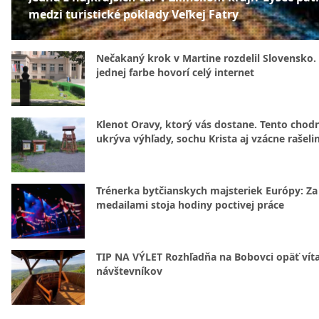
medzi turistické poklady Veľkej Fatry
Nečakaný krok v Martine rozdelil Slovensko.
jednej farbe hovorí celý internet
Klenot Oravy, ktorý vás dostane. Tento chod
ukrýva výhľady, sochu Krista aj vzácne rašeli
Trénerka bytčianskych majsteriek Európy: Za
medailami stoja hodiny poctivej práce
TIP NA VÝLET Rozhľadňa na Bobovci opäť vít
návštevníkov