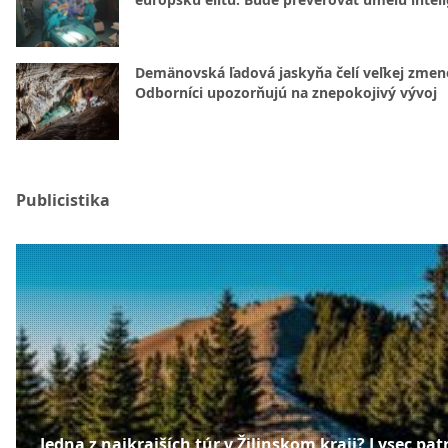
Demänovská ľadová jaskyňa čelí veľkej zmen
Odborníci upozorňujú na znepokojivý vývoj
Publicistika
Jedna z najkrajších túr v Žilinskom kraji? Lysec patr