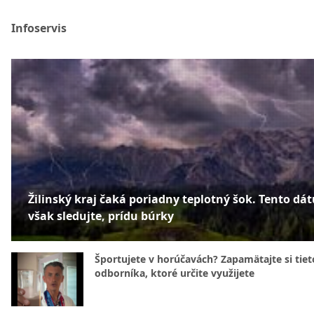
Infoservis
Žilinský kraj čaká poriadny teplotný šok. Tento dá
však sledujte, prídu búrky
Športujete v horúčavách? Zapamätajte si tiet
odborníka, ktoré určite využijete