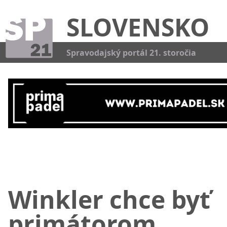
SLOVENSKO
Kat
Spravodajský portál 21. storočia
Winkler chce byť
primátorom