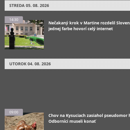
STREDA
05. 08. 2026
14:30
Nečakaný krok v Martine rozdelil Sloven
jednej farbe hovorí celý internet
UTOROK
04. 08. 2026
09:00
Chov na Kysuciach zasiahol pseudomor 
Odborníci museli konať