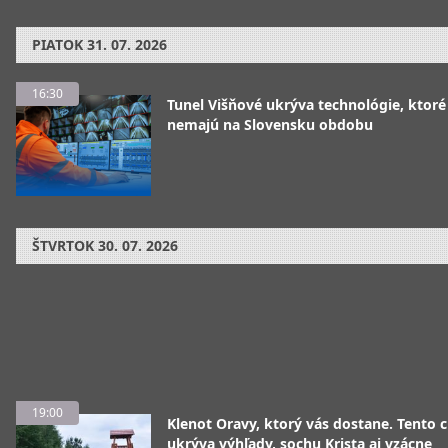
PIATOK
31. 07. 2026
16:30
Tunel Višňové ukrýva technológie, ktoré
nemajú na Slovensku obdobu
ŠTVRTOK
30. 07. 2026
19:00
Klenot Oravy, ktorý vás dostane. Tento 
ukrýva výhľady, sochu Krista aj vzácne