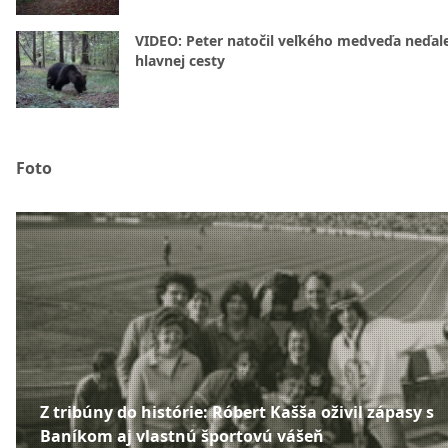
VIDEO: Peter natočil veľkého medveďa neďal
hlavnej cesty
Foto
Z tribúny do histórie: Róbert Kašša oživil zápasy s
Baníkom aj vlastnú športovú vášeň