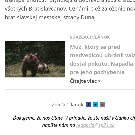
všetkých Bratislavčanov. Oznámil tiež založenie no
bratislavskej mestskej strany Dunaj.
SÚVISIACI ČLÁNOK
Muž, ktorý sa pred
medvedicou ubránil val
dostal pokutu. Napadla
pre jeho pochybenia
Čítajte viac
>
Zdieľať článok
Ďakujeme, že nás čítate. V prípade, že ste našli v článku c
napíšte nám na
redakcia@sp21.sk