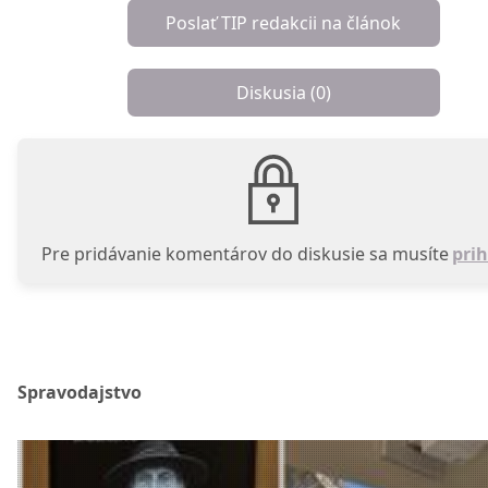
Poslať TIP redakcii na článok
Diskusia (
0
)
Pre pridávanie komentárov do diskusie sa musíte
prih
Spravodajstvo