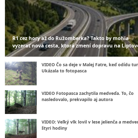
R1 cez hory až do Ružomberka? Takto by mohla
vyzerať nová cesta, ktorá zmení dopravu na Liptov
VIDEO Čo sa deje v Malej Fatre, keď odídu tur
Ukázala to fotopasca
VIDEO Fotopasca zachytila medveďa. To, čo
nasledovalo, prekvapilo aj autora
VIDEO: Veľký vlk lovil v lese jelienča a medve
štyri hodiny