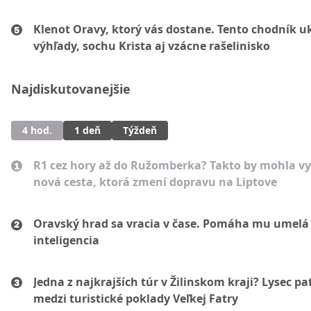
Klenot Oravy, ktorý vás dostane. Tento chodník u
výhľady, sochu Krista aj vzácne rašelinisko
Najdiskutovanejšie
4 hod.
1 deň
Týždeň
R1 cez hory až do Ružomberka? Takto by mohla vy
nová cesta, ktorá zmení dopravu na Liptove
Oravský hrad sa vracia v čase. Pomáha mu umelá
inteligencia
Jedna z najkrajších túr v Žilinskom kraji? Lysec pat
medzi turistické poklady Veľkej Fatry