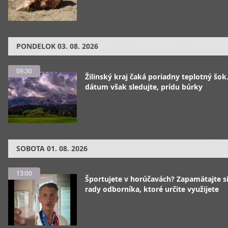
PONDELOK
03. 08. 2026
09:30
Žilinský kraj čaká poriadny teplotný šok
dátum však sledujte, prídu búrky
SOBOTA
01. 08. 2026
13:00
Športujete v horúčavách? Zapamätajte si
rady odborníka, ktoré určite využijete