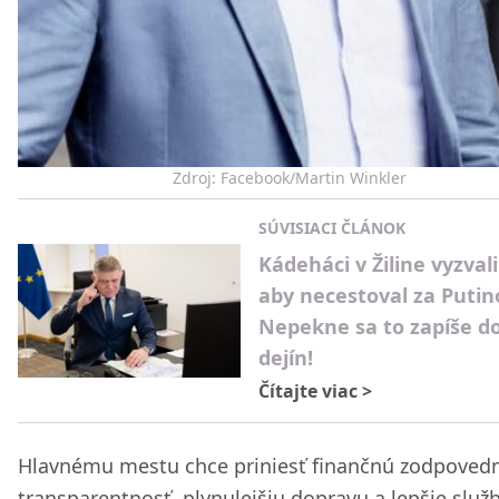
Zdroj: Facebook/Martin Winkler
SÚVISIACI ČLÁNOK
Kádeháci v Žiline vyzvali
aby necestoval za Puti
Nepekne sa to zapíše d
dejín!
Čítajte viac
>
Hlavnému mestu chce priniesť finančnú zodpovedn
transparentnosť, plynulejšiu dopravu a lepšie služ