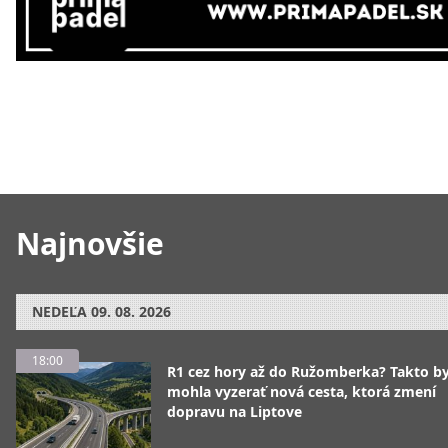
Najnovšie
NEDEĽA
09. 08. 2026
18:00
R1 cez hory až do Ružomberka? Takto b
mohla vyzerať nová cesta, ktorá zmení
dopravu na Liptove