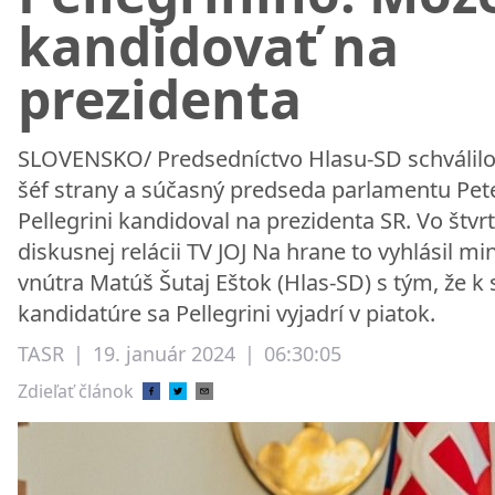
kandidovať na
prezidenta
SLOVENSKO/ Predsedníctvo Hlasu-SD schválilo
šéf strany a súčasný predseda parlamentu Pet
Pellegrini kandidoval na prezidenta SR. Vo štvr
diskusnej relácii TV JOJ Na hrane to vyhlásil min
vnútra Matúš Šutaj Eštok (Hlas-SD) s tým, že k 
kandidatúre sa Pellegrini vyjadrí v piatok.
TASR
|
19. január 2024
|
06:30:05
Zdieľať článok