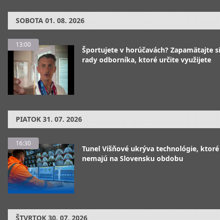
SOBOTA
01. 08. 2026
13:00
Športujete v horúčavách? Zapamätajte si
rady odborníka, ktoré určite využijete
PIATOK
31. 07. 2026
16:30
Tunel Višňové ukrýva technológie, ktoré
nemajú na Slovensku obdobu
ŠTVRTOK
30. 07. 2026