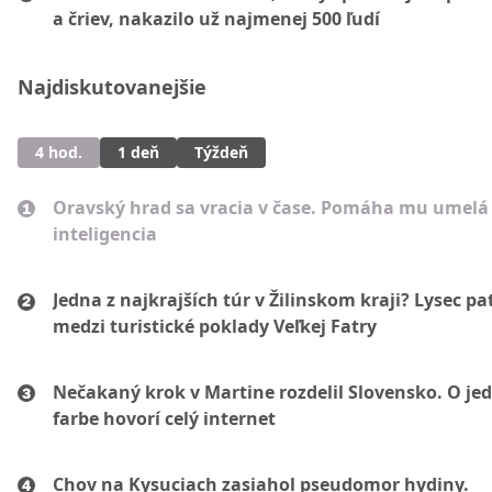
a čriev, nakazilo už najmenej 500 ľudí
Najdiskutovanejšie
4 hod.
1 deň
Týždeň
Oravský hrad sa vracia v čase. Pomáha mu umelá
inteligencia
Jedna z najkrajších túr v Žilinskom kraji? Lysec pat
medzi turistické poklady Veľkej Fatry
Nečakaný krok v Martine rozdelil Slovensko. O je
farbe hovorí celý internet
Chov na Kysuciach zasiahol pseudomor hydiny.