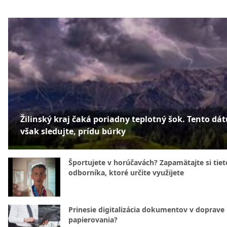
Žilinský kraj čaká poriadny teplotný šok. Tento dá
však sledujte, prídu búrky
Športujete v horúčavách? Zapamätajte si tiet
odborníka, ktoré určite využijete
Prinesie digitalizácia dokumentov v doprave
papierovania?