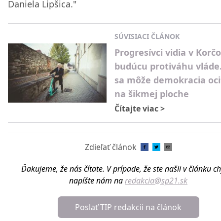
Daniela Lipšica."
SÚVISIACI ČLÁNOK
Progresívci vidia v Korč
budúcu protiváhu vláde
sa môže demokracia oci
na šikmej ploche
Čítajte viac
>
Zdieľať článok
Ďakujeme, že nás čítate. V prípade, že ste našli v článku c
napíšte nám na
redakcia@sp21.sk
Poslať TIP redakcii na článok