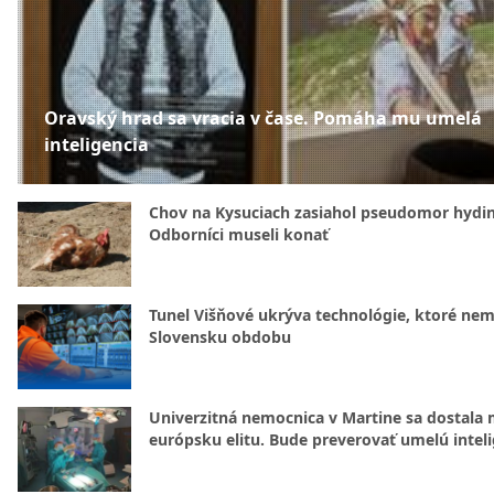
Oravský hrad sa vracia v čase. Pomáha mu umelá
inteligencia
Chov na Kysuciach zasiahol pseudomor hydin
Odborníci museli konať
Tunel Višňové ukrýva technológie, ktoré nem
Slovensku obdobu
Univerzitná nemocnica v Martine sa dostala 
európsku elitu. Bude preverovať umelú intel