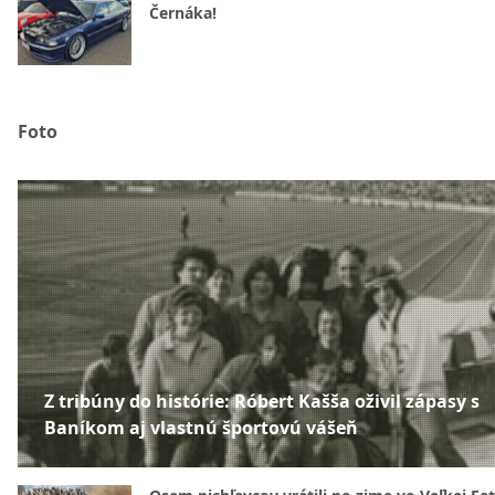
Černáka!
Foto
Z tribúny do histórie: Róbert Kašša oživil zápasy s
Baníkom aj vlastnú športovú vášeň