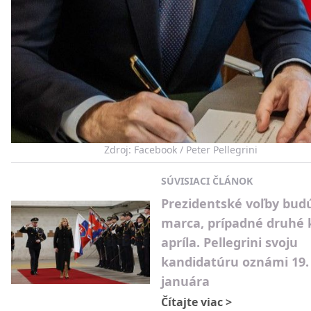
Zdroj: Facebook / Peter Pellegrini
SÚVISIACI ČLÁNOK
Prezidentské voľby budú
marca, prípadné druhé k
apríla. Pellegrini svoju
kandidatúru oznámi 19.
januára
Čítajte viac
>