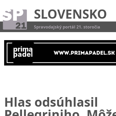
SLOVENSKO
Kat
Spravodajský portál 21. storočia
Hlas odsúhlasil
Pellegriniho. Môž