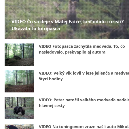
VIDEO Čo sa deje v Malej Fatre, keď odídu turisti?
Ukázala to fotopasca
VIDEO Fotopasca zachytila medveďa. To, čo
nasledovalo, prekvapilo aj autora
VIDEO: Veľký vlk lovil v lese jelienča a medve
štyri hodiny
VIDEO: Peter natočil veľkého medveďa neďal
hlavnej cesty
VIDEO Na tuningovom zraze našli auto Mikul