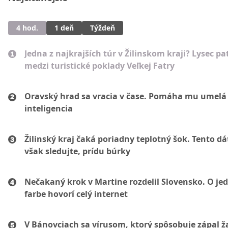
4 hod.
1 deň
Týždeň
Jedna z najkrajších túr v Žilinskom kraji? Lysec pat
medzi turistické poklady Veľkej Fatry
Oravský hrad sa vracia v čase. Pomáha mu umelá
inteligencia
Žilinský kraj čaká poriadny teplotný šok. Tento d
však sledujte, prídu búrky
Nečakaný krok v Martine rozdelil Slovensko. O je
farbe hovorí celý internet
V Bánovciach sa vírusom, ktorý spôsobuje zápal 