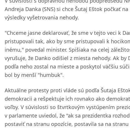
V súvislosti s dopravnou nehodou podpredsedu N
Andreja Danka (SNS) si chce Šutaj Eštok počkať na
výsledky vyšetrovania nehody.
"Chceme jasne deklarovať, že sme v tejto veci k Da
pristupovali tak, ako by sme pristupovali k hocik
inému," povedal minister. Spišiaka na celej záležito
vyrušuje, že Danko odišiel z miesta nehody. Ak by
podľa neho zostal na mieste a poskytol väčšiu súč
bol by menší "humbuk".
Aktuálne protesty proti vláde sú podľa Šutaja Ešto
demokracii a rešpektuje ich rovnako ako demokrat
voľby. V súvislosti so štvrtkovým vystúpením prez
v parlamente uviedol, že "ak sa prezidentka rozhod
postaviť na stranu opozície, postavila sa na stranu