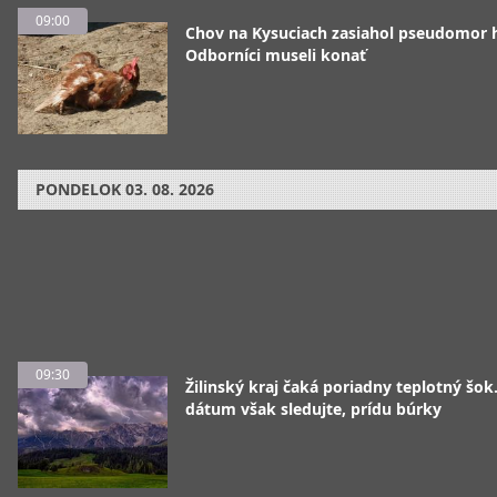
09:00
Chov na Kysuciach zasiahol pseudomor 
Odborníci museli konať
PONDELOK
03. 08. 2026
09:30
Žilinský kraj čaká poriadny teplotný šok
dátum však sledujte, prídu búrky