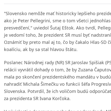
"Slovensko nemôže mať historicky lepšieho prezid
ako je Peter Pellegrini, sme o tom všetci jednohla
presvedčení," uviedol Šutaj Eštok. Ako tvrdí, Pellegr
je vedomí toho, že prezident SR musí byť nadstraní
Oznámiť by preto mal aj to, čo by čakalo Hlas-SD č
koalíciu, ak by sa stal hlavou štátu.
Poslanec Národnej rady (NR) SR Jaroslav Spišiak (PS
relácii vyvrátil dohady o tom, že by Zuzana Čaputo
mala po skončení prezidentského mandátu v budú
nahradiť Michala Šimečku vo funkcii šéfa Progresí
Slovenska. Potvrdil, že ich voličom budú odporúčať
za prezidenta SR Ivana Korčoka.