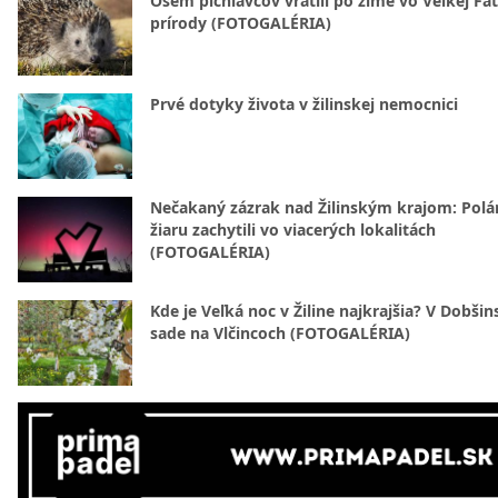
Osem pichľavcov vrátili po zime vo Veľkej Fa
prírody (FOTOGALÉRIA)
Prvé dotyky života v žilinskej nemocnici
Nečakaný zázrak nad Žilinským krajom: Polá
žiaru zachytili vo viacerých lokalitách
(FOTOGALÉRIA)
Kde je Veľká noc v Žiline najkrajšia? V Dobši
sade na Vlčincoch (FOTOGALÉRIA)