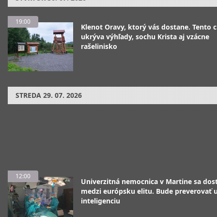
19:00
Klenot Oravy, ktorý vás dostane. Tento 
ukrýva výhľady, sochu Krista aj vzácne
rašelinisko
STREDA
29. 07. 2026
12:00
Univerzitná nemocnica v Martine sa dos
medzi európsku elitu. Bude preverovať
inteligenciu