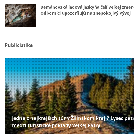
Demänovská ľadová jaskyňa čelí veľkej zmen
Odborníci upozorňujú na znepokojivý vývoj
Publicistika
Jedna z najkrajších túr v Žilinskom kraji? Lysec patr
medzi turistické poklady Veľkej Fatry