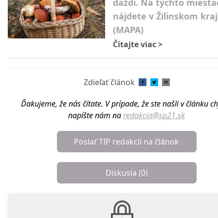
daždi. Na týchto miesta
nájdete v Žilinskom kraj
(MAPA)
Čítajte viac
>
Zdieľať článok
Ďakujeme, že nás čítate. V prípade, že ste našli v článku c
napíšte nám na
redakcia@sp21.sk
Poslať TIP redakcii na článok
Diskusia (
0
)