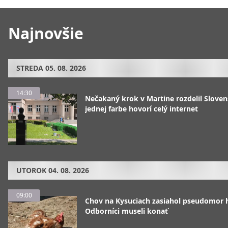
Najnovšie
STREDA
05. 08. 2026
14:30
Nečakaný krok v Martine rozdelil Sloven
jednej farbe hovorí celý internet
UTOROK
04. 08. 2026
09:00
Chov na Kysuciach zasiahol pseudomor 
Odborníci museli konať