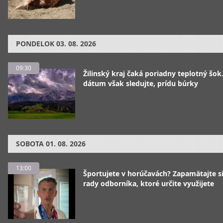
PONDELOK
03. 08. 2026
09:30
Žilinský kraj čaká poriadny teplotný šok
dátum však sledujte, prídu búrky
SOBOTA
01. 08. 2026
13:00
Športujete v horúčavách? Zapamätajte si
rady odborníka, ktoré určite využijete