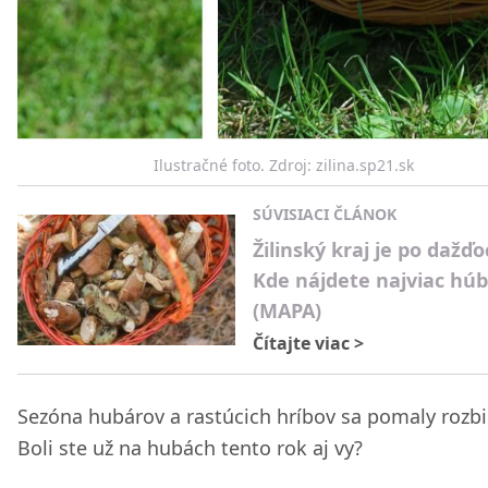
Ilustračné foto. Zdroj: zilina.sp21.sk
SÚVISIACI ČLÁNOK
Žilinský kraj je po dažďo
Kde nájdete najviac húb
(MAPA)
Čítajte viac
>
Sezóna hubárov a rastúcich hríbov sa pomaly rozbi
Boli ste už na hubách tento rok aj vy?