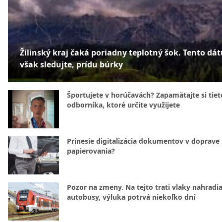
Žilinský kraj čaká poriadny teplotný šok. Tento dá
však sledujte, prídu búrky
Športujete v horúčavách? Zapamätajte si tiet
odborníka, ktoré určite využijete
Prinesie digitalizácia dokumentov v doprave
papierovania?
Pozor na zmeny. Na tejto trati vlaky nahradi
autobusy, výluka potrvá niekoľko dní