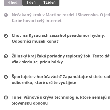
4 hod.
1 deň
Týždeň
Nečakaný krok v Martine rozdelil Slovensko. O je
farbe hovorí celý internet
Chov na Kysuciach zasiahol pseudomor hydiny.
Odborníci museli konať
Žilinský kraj čaká poriadny teplotný šok. Tento d
však sledujte, prídu búrky
Športujete v horúčavách? Zapamätajte si tieto ra
odborníka, ktoré určite využijete
Tunel Višňové ukrýva technológie, ktoré nemajú 
Slovensku obdobu