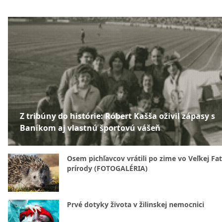
Z tribúny do histórie: Róbert Kašša oživil zápasy s
Baníkom aj vlastnú športovú vášeň
Osem pichľavcov vrátili po zime vo Veľkej Fa
prírody (FOTOGALÉRIA)
Prvé dotyky života v žilinskej nemocnici