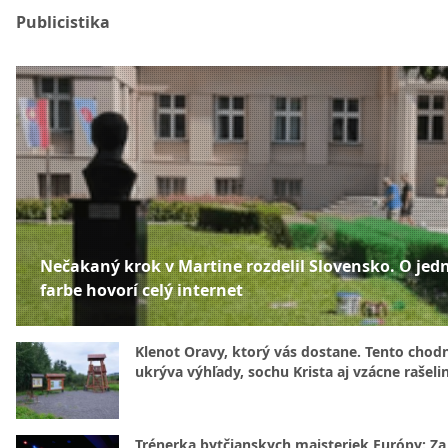
Publicistika
Nečakaný krok v Martine rozdelil Slovensko. O jed
farbe hovorí celý internet
Klenot Oravy, ktorý vás dostane. Tento chod
ukrýva výhľady, sochu Krista aj vzácne rašeli
Trénerka bytčianskych majsteriek Európy: Za