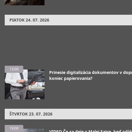
PIATOK
24. 07. 2026
13:00
Prinesie digitalizácia dokumentov v dop
koniec papierovania?
ŠTVRTOK
23. 07. 2026
19:00
VIDEO Čo sa deje v Malej Fatre, keď odíd