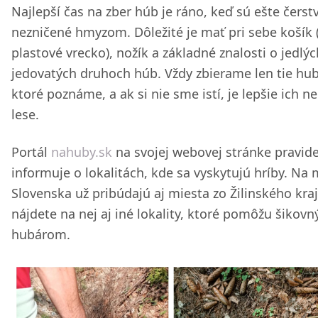
Najlepší čas na zber húb je ráno, keď sú ešte čerst
nezničené hmyzom. Dôležité je mať pri sebe košík 
plastové vrecko), nožík a základné znalosti o jedlýc
jedovatých druhoch húb. Vždy zbierame len tie hub
ktoré poznáme, a ak si nie sme istí, je lepšie ich n
lese.
Portál
nahuby.sk
na svojej webovej stránke pravid
informuje o lokalitách, kde sa vyskytujú hríby. Na
Slovenska už pribúdajú aj miesta zo Žilinského kraj
nájdete na nej aj iné lokality, ktoré pomôžu šikov
hubárom.