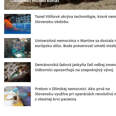
Odborníci museli konať
Tunel Višňové ukrýva technológie, ktoré nem
Slovensku obdobu
Univerzitná nemocnica v Martine sa dostala 
európsku elitu. Bude preverovať umelú intel
Demänovská ľadová jaskyňa čelí veľkej zmen
Odborníci upozorňujú na znepokojivý vývoj
Prelom v žilinskej nemocnici. Ako prvá na
Slovensku využíva pri operáciách revolučnú
z vlastnej krvi pacienta