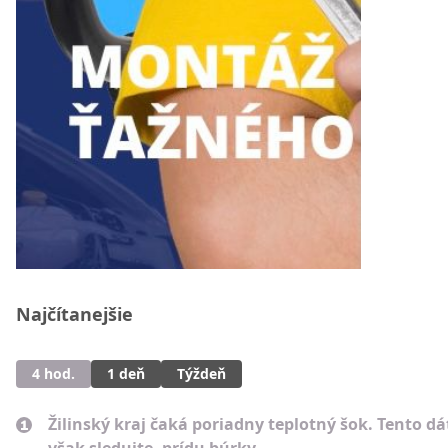
Najčítanejšie
4 hod.
1 deň
Týždeň
Žilinský kraj čaká poriadny teplotný šok. Tento d