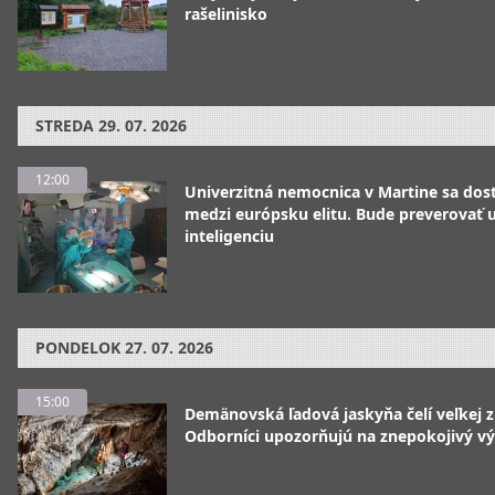
rašelinisko
STREDA
29. 07. 2026
12:00
Univerzitná nemocnica v Martine sa dos
medzi európsku elitu. Bude preverovať
inteligenciu
PONDELOK
27. 07. 2026
15:00
Demänovská ľadová jaskyňa čelí veľkej 
Odborníci upozorňujú na znepokojivý vý