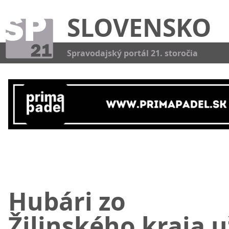
SLOVENSKO
Kat
Spravodajský portál 21. storočia
Hubári zo
Žilinského kraja u