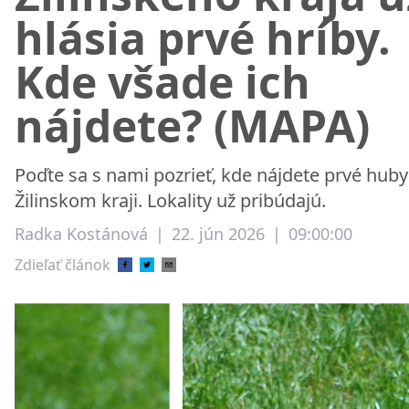
hlásia prvé hríby.
Kde všade ich
nájdete? (MAPA)
Poďte sa s nami pozrieť, kde nájdete prvé huby
Žilinskom kraji. Lokality už pribúdajú.
Radka Kostánová
|
22. jún 2026
|
09:00:00
Zdieľať článok