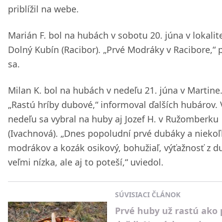
priblížil na webe.
Marián F. bol na hubách v sobotu 20. júna v lokalit
Dolný Kubín (Racibor). „Prvé Modráky v Racibore,“ p
sa.
Milan K. bol na hubách v nedeľu 21. júna v Martine
„Rastú hríby dubové,“ informoval ďalších hubárov. 
nedeľu sa vybral na huby aj Jozef H. v Ružomberku
(Ivachnová). „Dnes popoludní prvé dubáky a nieko
modrákov a kozák osikový, bohužiaľ, výťažnosť z 
veľmi nízka, ale aj to poteší,“ uviedol.
SÚVISIACI ČLÁNOK
Prvé huby už rastú ako 