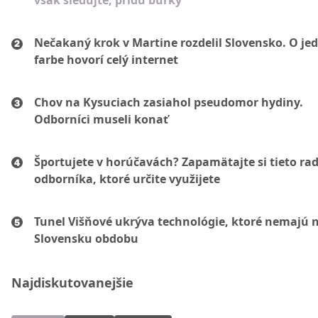
však sledujte, prídu búrky
Nečakaný krok v Martine rozdelil Slovensko. O je
farbe hovorí celý internet
Chov na Kysuciach zasiahol pseudomor hydiny.
Odborníci museli konať
Športujete v horúčavách? Zapamätajte si tieto ra
odborníka, ktoré určite využijete
Tunel Višňové ukrýva technológie, ktoré nemajú 
Slovensku obdobu
Najdiskutovanejšie