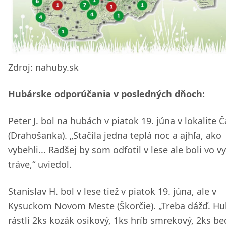
Zdroj: nahuby.sk
Hubárske odporúčania v posledných dňoch:
Peter J. bol na hubách v piatok 19. júna v lokalite 
(Drahošanka). „Stačila jedna teplá noc a ajhľa, ako
vybehli... Radšej by som odfotil v lese ale boli vo v
tráve,“ uviedol.
Stanislav H. bol v lese tiež v piatok 19. júna, ale v
Kysuckom Novom Meste (Škorčie). „Treba dážď. Hu
rástli 2ks kozák osikový, 1ks hríb smrekový, 2ks bed