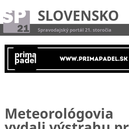
SLOVENSKO
Kat
Spravodajský portál 21. storočia
Meteorológovia
vydali výstrahu p