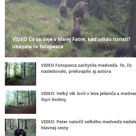
VIDEO Čo sa deje v Malej Fatre, keď odídu turisti?
Ukázala to fotopasca
VIDEO Fotopasca zachytila medveďa. To, čo
nasledovalo, prekvapilo aj autora
VIDEO: Veľký vlk lovil v lese jelienča a medve
štyri hodiny
VIDEO: Peter natočil veľkého medveďa neďal
hlavnej cesty