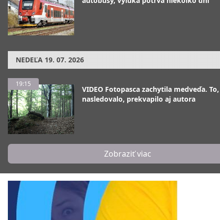
autobusy, výluka potrvá niekoľko dní
NEDEĽA
19. 07. 2026
19:15
VIDEO Fotopasca zachytila medveďa. To,
nasledovalo, prekvapilo aj autora
Zobraziť viac