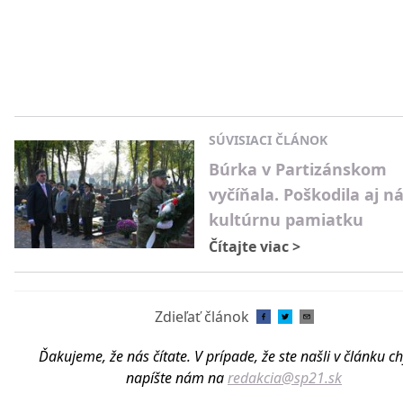
SÚVISIACI ČLÁNOK
Búrka v Partizánskom
vyčíňala. Poškodila aj 
kultúrnu pamiatku
Čítajte viac
>
Zdieľať článok
Ďakujeme, že nás čítate. V prípade, že ste našli v článku c
napíšte nám na
redakcia@sp21.sk