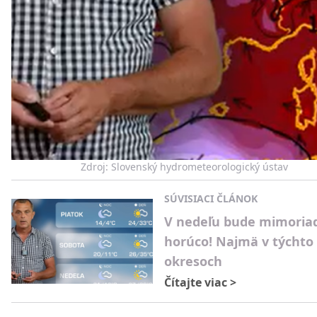
Zdroj: Slovenský hydrometeorologický ústav
SÚVISIACI ČLÁNOK
V nedeľu bude mimoria
horúco! Najmä v týchto
okresoch
Čítajte viac
>