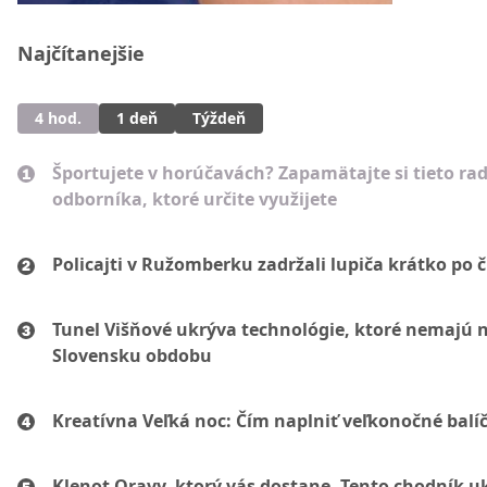
Najčítanejšie
4 hod.
1 deň
Týždeň
Športujete v horúčavách? Zapamätajte si tieto ra
odborníka, ktoré určite využijete
Policajti v Ružomberku zadržali lupiča krátko po č
Tunel Višňové ukrýva technológie, ktoré nemajú 
Slovensku obdobu
Kreatívna Veľká noc: Čím naplniť veľkonočné balí
Klenot Oravy, ktorý vás dostane. Tento chodník u