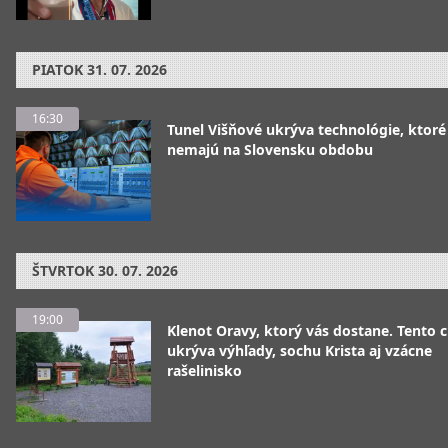
PIATOK
31. 07. 2026
16:30
Tunel Višňové ukrýva technológie, ktoré
nemajú na Slovensku obdobu
ŠTVRTOK
30. 07. 2026
19:00
Klenot Oravy, ktorý vás dostane. Tento 
ukrýva výhľady, sochu Krista aj vzácne
rašelinisko