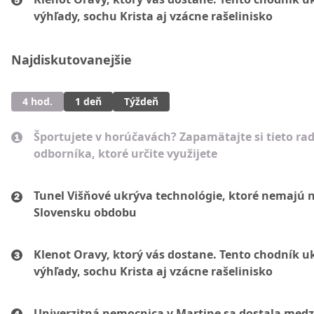
výhľady, sochu Krista aj vzácne rašelinisko
Najdiskutovanejšie
4 hod.
1 deň
Týždeň
Športujete v horúčavách? Zapamätajte si tieto ra
odborníka, ktoré určite využijete
Tunel Višňové ukrýva technológie, ktoré nemajú 
Slovensku obdobu
Klenot Oravy, ktorý vás dostane. Tento chodník u
výhľady, sochu Krista aj vzácne rašelinisko
Univerzitná nemocnica v Martine sa dostala medz