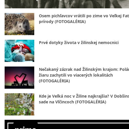
Osem pichľavcov vrátili po zime vo Veľkej Fa
prírody (FOTOGALÉRIA)
Prvé dotyky života v žilinskej nemocnici
Nečakaný zázrak nad Žilinským krajom: Polá
žiaru zachytili vo viacerých lokalitách
(FOTOGALÉRIA)
Kde je Veľká noc v Žiline najkrajšia? V Dobši
sade na Vlčincoch (FOTOGALÉRIA)