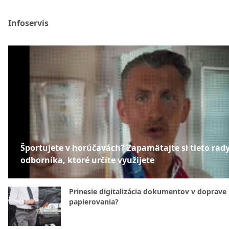
Infoservis
Športujete v horúčavách? Zapamätajte si tieto rad
odborníka, ktoré určite využijete
Prinesie digitalizácia dokumentov v doprave
papierovania?