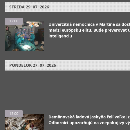
STREDA
29. 07. 2026
12:00
Univerzitná nemocnica v Martine sa dos
medzi európsku elitu. Bude preverovať
inteligenciu
PONDELOK
27. 07. 2026
15:00
Demänovská ľadová jaskyňa čelí veľkej 
Odborníci upozorňujú na znepokojivý vý