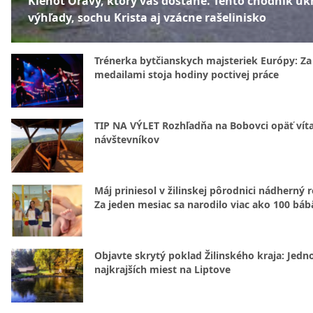
Klenot Oravy, ktorý vás dostane. Tento chodník uk
výhľady, sochu Krista aj vzácne rašelinisko
Trénerka bytčianskych majsteriek Európy: Za
medailami stoja hodiny poctivej práce
TIP NA VÝLET Rozhľadňa na Bobovci opäť vít
návštevníkov
Máj priniesol v žilinskej pôrodnici nádherný 
Za jeden mesiac sa narodilo viac ako 100 báb
Objavte skrytý poklad Žilinského kraja: Jedn
najkrajších miest na Liptove