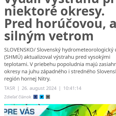
niektoré okresy.
Pred horúčovou, a
silným vetrom
SLOVENSKO/ Slovenský hydrometeorologický 
(SHMÚ) aktualizoval výstrahu pred vysokými
teplotami. V priebehu popoludnia majú zasiah
okresy na juhu západného i stredného Slovens
región hornej Nitry.
TASR
|
26. august 2024
|
10:41:14
Zdieľať článok