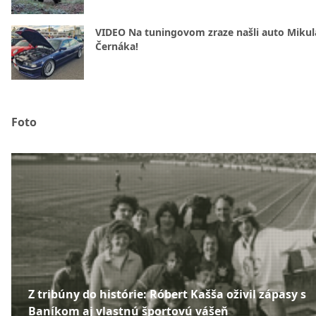
VIDEO Na tuningovom zraze našli auto Mikul
Černáka!
Foto
Z tribúny do histórie: Róbert Kašša oživil zápasy s
Baníkom aj vlastnú športovú vášeň