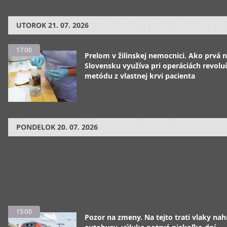
UTOROK
21. 07. 2026
17:00
Prelom v žilinskej nemocnici. Ako prvá 
Slovensku využíva pri operáciách revolu
metódu z vlastnej krvi pacienta
PONDELOK
20. 07. 2026
15:00
Pozor na zmeny. Na tejto trati vlaky nah