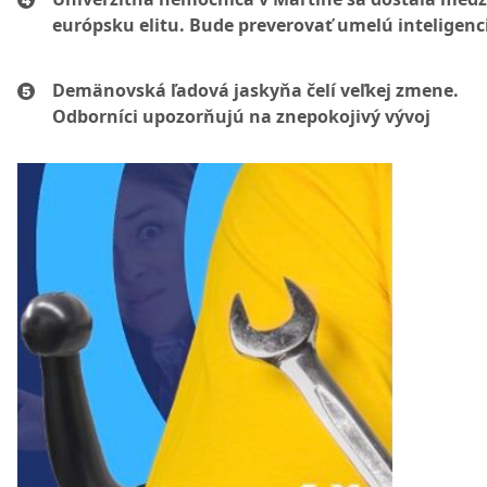
európsku elitu. Bude preverovať umelú inteligenc
Demänovská ľadová jaskyňa čelí veľkej zmene.
Odborníci upozorňujú na znepokojivý vývoj