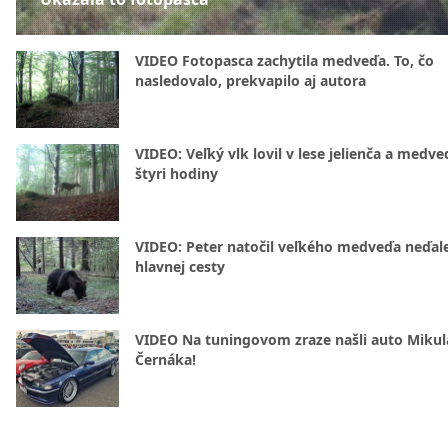
VIDEO Fotopasca zachytila medveďa. To, čo
nasledovalo, prekvapilo aj autora
VIDEO: Veľký vlk lovil v lese jelienča a medve
štyri hodiny
VIDEO: Peter natočil veľkého medveďa neďal
hlavnej cesty
VIDEO Na tuningovom zraze našli auto Mikul
Černáka!