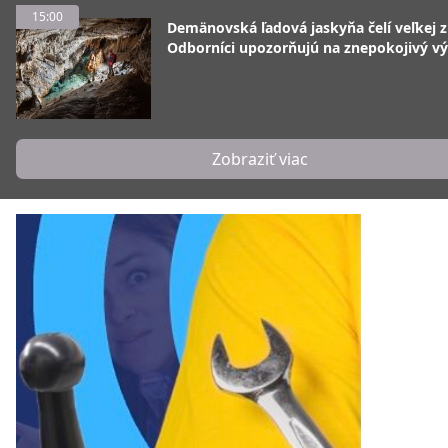
15:00
Demänovská ľadová jaskyňa čelí veľkej 
Odborníci upozorňujú na znepokojivý vý
Zobraziť viac