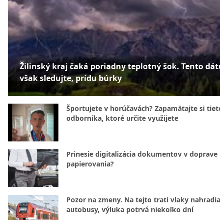
Žilinský kraj čaká poriadny teplotný šok. Tento dá
však sledujte, prídu búrky
Športujete v horúčavách? Zapamätajte si tiet
odborníka, ktoré určite využijete
Prinesie digitalizácia dokumentov v doprave
papierovania?
Pozor na zmeny. Na tejto trati vlaky nahradi
autobusy, výluka potrvá niekoľko dní