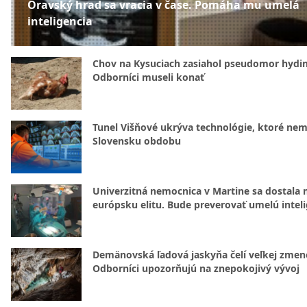
Oravský hrad sa vracia v čase. Pomáha mu umelá
inteligencia
Chov na Kysuciach zasiahol pseudomor hydin
Odborníci museli konať
Tunel Višňové ukrýva technológie, ktoré nem
Slovensku obdobu
Univerzitná nemocnica v Martine sa dostala 
európsku elitu. Bude preverovať umelú intel
Demänovská ľadová jaskyňa čelí veľkej zmen
Odborníci upozorňujú na znepokojivý vývoj