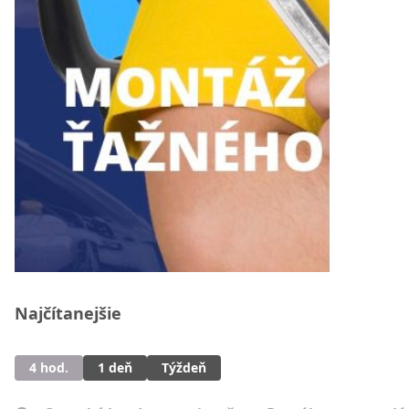
Najčítanejšie
4 hod.
1 deň
Týždeň