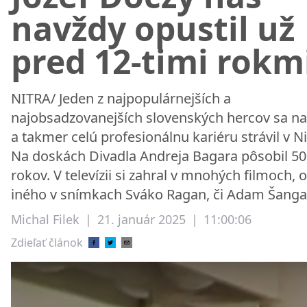
navždy opustil už
pred 12-timi rokm
NITRA/ Jeden z najpopulárnejších a
najobsadzovanejších slovenských hercov sa na
a takmer celú profesionálnu kariéru strávil v Ni
Na doskách Divadla Andreja Bagara pôsobil 50
rokov. V televízii si zahral v mnohých filmoch,
iného v snímkach Sváko Ragan, či Adam Šanga
Michal Filek
|
21. január 2025
|
11:00:06
Zdieľať článok