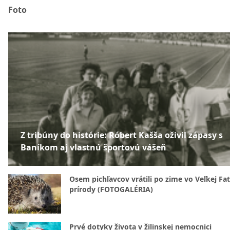
Foto
Z tribúny do histórie: Róbert Kašša oživil zápasy s
Baníkom aj vlastnú športovú vášeň
Osem pichľavcov vrátili po zime vo Veľkej Fa
prírody (FOTOGALÉRIA)
Prvé dotyky života v žilinskej nemocnici