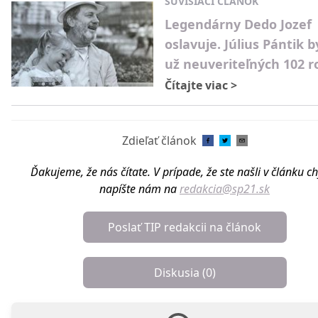
SÚVISIACI ČLÁNOK
Legendárny Dedo Jozef
oslavuje. Július Pántik 
už neuveriteľných 102 r
Čítajte viac
>
Zdieľať článok
Ďakujeme, že nás čítate. V prípade, že ste našli v článku c
napíšte nám na
redakcia@sp21.sk
Poslať TIP redakcii na článok
Diskusia (
0
)