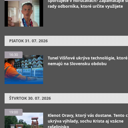
Športujete v horúčavách? Zapamätajte si
rady odborníka, ktoré určite využijete
PIATOK
31. 07. 2026
16:30
Tunel Višňové ukrýva technológie, ktoré
nemajú na Slovensku obdobu
ŠTVRTOK
30. 07. 2026
19:00
Klenot Oravy, ktorý vás dostane. Tento 
ukrýva výhľady, sochu Krista aj vzácne
rašelinisko