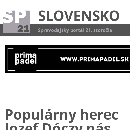
SLOVENSKO
Kat
Spravodajský portál 21. storočia
Populárny herec
Jozef Dóczy nás