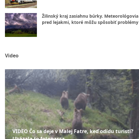
Žilinský kraj zasiahnu búrky. Meteorológovia
pred lejakmi, ktoré môžu spôsobiť problémy
Video
VIDEO Čo sa deje v Malej Fatre, keď odídu turisti?
Ukázala to fotopasca