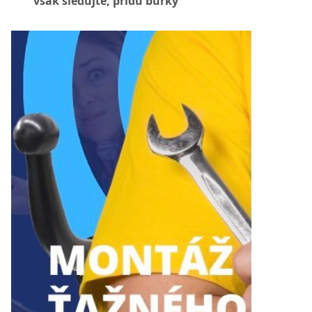
však sledujte, prídu búrky