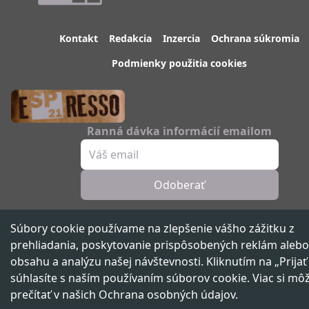
Kontakt
Redakcia
Inzercia
Ochrana súkromia
Podmienky použitia cookies
Ranná dávka informácií emailom
Odoberať
Sledujte nás
Súbory cookie používame na zlepšenie vášho zážitku z
prehliadania, poskytovanie prispôsobených reklám alebo
obsahu a analýzu našej návštevnosti. Kliknutím na „Prijať
súhlasíte s naším používaním súborov cookie. Viac si mô
Spravodajský portál 21. storočia ™ ©
2026
Všetky práva vyhradené
prečítať v našich
Ochrana osobných údajov
.
Vydáva
beNOW media group,
člen skupiny