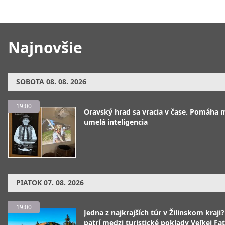
Najnovšie
SOBOTA
08. 08. 2026
19:00
Oravský hrad sa vracia v čase. Pomáha 
umelá inteligencia
PIATOK
07. 08. 2026
19:00
Jedna z najkrajších túr v Žilinskom kraji
patrí medzi turistické poklady Veľkej Fa