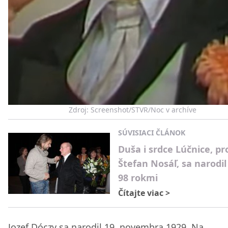
Zdroj: Screenshot/STVR/Noc v archíve
SÚVISIACI ČLÁNOK
Duša i srdce Lúčnice, pr
Štefan Nosáľ, sa narodil
98 rokmi
Čítajte viac
>
Jozef Dóczy sa narodil 19. novembra 1929. Na