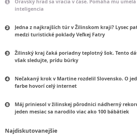
Oravský hrad sa vracia v čase. Pomáha mu umelá
inteligencia
Jedna z najkrajších túr v Žilinskom kraji? Lysec pat
medzi turistické poklady Veľkej Fatry
Žilinský kraj čaká poriadny teplotný šok. Tento d
však sledujte, prídu búrky
Nečakaný krok v Martine rozdelil Slovensko. O je
farbe hovorí celý internet
Máj priniesol v žilinskej pôrodnici nádherný rekor
jeden mesiac sa narodilo viac ako 100 bábätiek
Najdiskutovanejšie