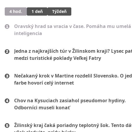
4 hod.
1 deň
Týždeň
Oravský hrad sa vracia v čase. Pomáha mu umelá
inteligencia
Jedna z najkrajších túr v Žilinskom kraji? Lysec pat
medzi turistické poklady Veľkej Fatry
Nečakaný krok v Martine rozdelil Slovensko. O je
farbe hovorí celý internet
Chov na Kysuciach zasiahol pseudomor hydiny.
Odborníci museli konať
Žilinský kraj čaká poriadny teplotný šok. Tento d