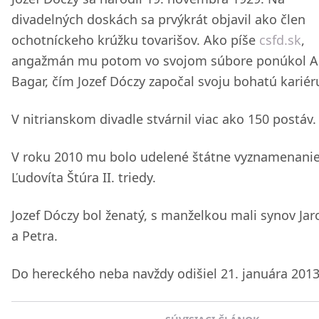
divadelných doskách sa prvýkrát objavil ako člen
ochotníckeho krúžku tovarišov. Ako píše
csfd.sk
,
angažmán mu potom vo svojom súbore ponúkol A
Bagar, čím Jozef Dóczy započal svoju bohatú kariér
V nitrianskom divadle stvárnil viac ako 150 postáv.
V roku 2010 mu bolo udelené štátne vyznamenani
Ľudovíta Štúra II. triedy.
Jozef Dóczy bol ženatý, s manželkou mali synov Jar
a Petra.
Do hereckého neba navždy odišiel 21. januára 2013