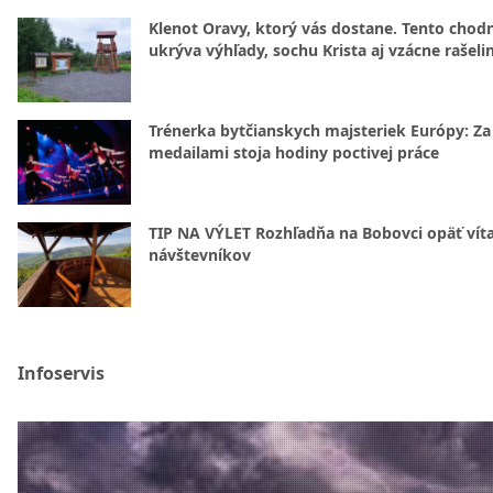
Klenot Oravy, ktorý vás dostane. Tento chod
ukrýva výhľady, sochu Krista aj vzácne rašeli
Trénerka bytčianskych majsteriek Európy: Za
medailami stoja hodiny poctivej práce
TIP NA VÝLET Rozhľadňa na Bobovci opäť vít
návštevníkov
Infoservis