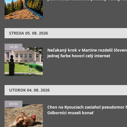
STREDA
05. 08. 2026
14:30
Nečakaný krok v Martine rozdelil Sloven
jednej farbe hovorí celý internet
UTOROK
04. 08. 2026
09:00
Chov na Kysuciach zasiahol pseudomor 
Odborníci museli konať