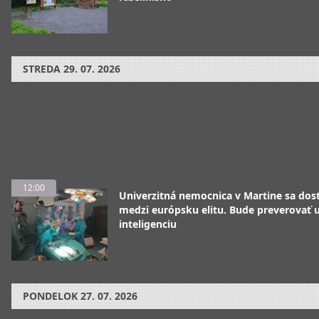
STREDA
29. 07. 2026
12:00
Univerzitná nemocnica v Martine sa dos
medzi európsku elitu. Bude preverovať
inteligenciu
PONDELOK
27. 07. 2026