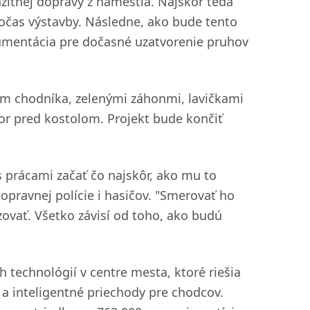
nzitnej dopravy z námestia. Najskôr teda
očas výstavby. Následne, ako bude tento
okumentácia pre dočasné uzatvorenie pruhov
m chodníka, zelenými záhonmi, lavičkami
tor pred kostolom. Projekt bude končiť
 prácami začať čo najskôr, ako mu to
pravnej polície i hasičov. "Smerovať ho
ovať. Všetko závisí od toho, ako budú
 technológií v centre mesta, ktoré riešia
a inteligentné priechody pre chodcov.