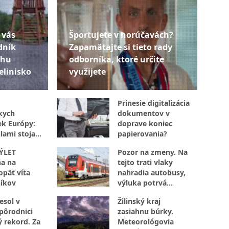
 vás
Športujete v horúčavách?
dník
Zapamätajte si tieto rady
chu
odborníka, ktoré určite
elinisko
využijete
Prinesie digitalizácia
kych
dokumentov v
ek Európy:
doprave koniec
lami stoja
papierovania?
octivej
ÝLET
Pozor na zmeny. Na
a na
tejto trati vlaky
opäť víta
nahradia autobusy,
íkov
výluka potrvá
niekoľko dní
esol v
Žilinský kraj
 pôrodnici
zasiahnu búrky.
 rekord. Za
Meteorológovia