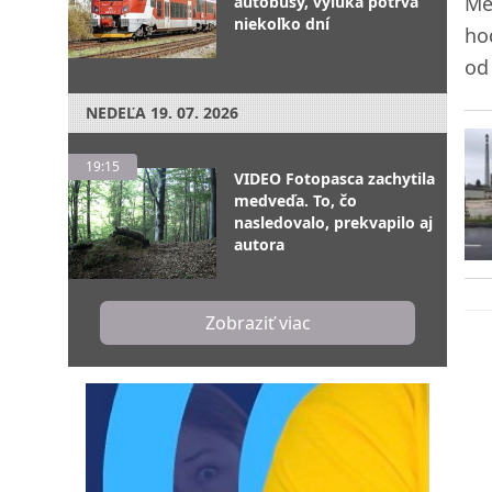
Mes
autobusy, výluka potrvá
niekoľko dní
ho
od
NEDEĽA
19. 07. 2026
19:15
VIDEO Fotopasca zachytila
medveďa. To, čo
nasledovalo, prekvapilo aj
autora
Zobraziť viac