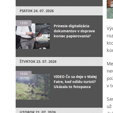
PIATOK
24. 07. 2026
13:00
Prinesie digitalizácia
Vý
dokumentov v doprave
ro
koniec papierovania?
kt
ko
ŠTVRTOK
23. 07. 2026
Me
ne
19:00
VIDEO Čo sa deje v Malej
po
Fatre, keď odídu turisti?
v 
Ukázala to fotopasca
Sa
už
UTOROK
21. 07. 2026