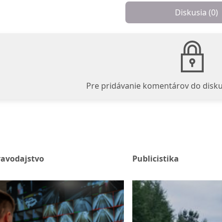
Diskusia (
0
)
Pre pridávanie komentárov do disku
ravodajstvo
Publicistika