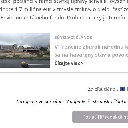
tskí poslanci v rámci štvrtej úpravy schválili zvýšeni
dnote 1,7 milióna eur v zmysle zmluvy o dielo, časť z
 Environmentálneho fondu. Problematický je termín 
SÚVISIACI ČLÁNOK
V Trenčíne zbúrali národnú 
sa na havarijný stav a povo
Čítajte viac
>
Zdieľať článok
Ďakujeme, že nás čítate. V prípade, že ste našli v článk
Poslať TIP redakcii n