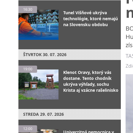
16:30
Tunel Višňové ukrýva
technológie, ktoré nemajú
na Slovensku obdobu
BO
Hu
zí
ŠTVRTOK
30. 07. 2026
TA
Zdi
19:00
Klenot Oravy, ktorý vás
dostane. Tento chodník
ukrýva výhľady, sochu
Krista aj vzácne rašelinisko
STREDA
29. 07. 2026
12:00
Univerzitná nemocnica v