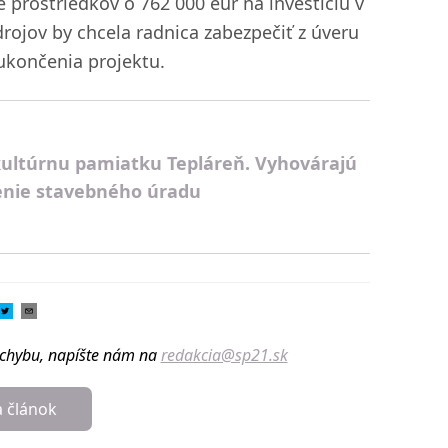
e prostriedkov o 762 000 eur na investíciu v
drojov by chcela radnica zabezpečiť z úveru
ukončenia projektu.
kultúrnu pamiatku Tepláreň. Vyhovárajú
lenie stavebného úradu
u chybu, napíšte nám na
redakcia@sp21.sk
a článok