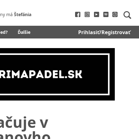
iny má
Štefánia
Prihlasiť/Registrovať
bed?
Ďalšie
ačuje v
banovho