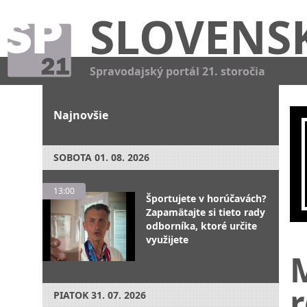
SLOVENS
Spravodajský portál 21. storočia
Najnovšie
SOBOTA
01. 08. 2026
13:00
Športujete v horúčavách?
Zapamätajte si tieto rady
odborníka, ktoré určite
využijete
PIATOK
31. 07. 2026