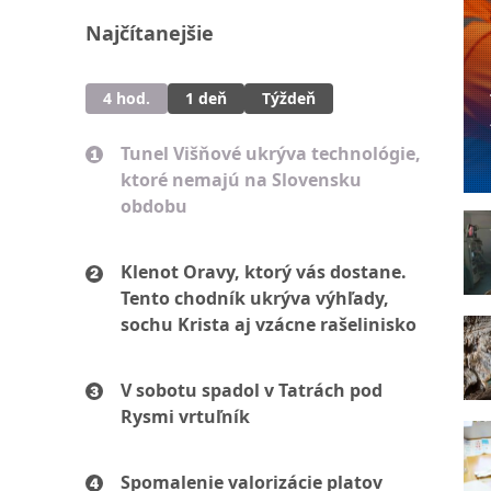
Najčítanejšie
4 hod.
1 deň
Týždeň
Tunel Višňové ukrýva technológie,
ktoré nemajú na Slovensku
obdobu
Klenot Oravy, ktorý vás dostane.
Tento chodník ukrýva výhľady,
sochu Krista aj vzácne rašelinisko
V sobotu spadol v Tatrách pod
Rysmi vrtuľník
Spomalenie valorizácie platov