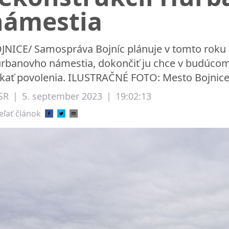
námestia
JNICE/ Samospráva Bojníc plánuje v tomto roku u
rbanovho námestia, dokončiť ju chce v budúcom r
skať povolenia. ILUSTRAČNÉ FOTO: Mesto Bojnic
SR
|
5. september 2023
|
19:02:13
eľať článok