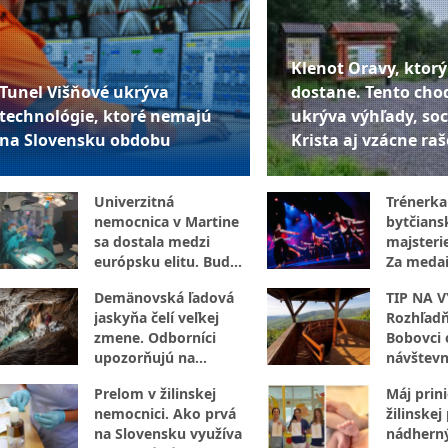
Klenot Oravy, ktorý
Tunel Višňové ukrýva
dostane. Tento cho
technológie, ktoré nemajú
ukrýva výhľady, so
na Slovensku obdobu
Krista aj vzácne raš
Univerzitná
Trénerka
nemocnica v Martine
bytčians
sa dostala medzi
majsteri
európsku elitu. Bude
Za medai
preverovať umelú
hodiny p
Demänovská ľadová
TIP NA V
inteligenciu
práce
jaskyňa čelí veľkej
Rozhľadň
zmene. Odborníci
Bobovci 
upozorňujú na
návštevn
znepokojivý vývoj
Prelom v žilinskej
Máj prini
nemocnici. Ako prvá
žilinskej
na Slovensku využíva
nádherný