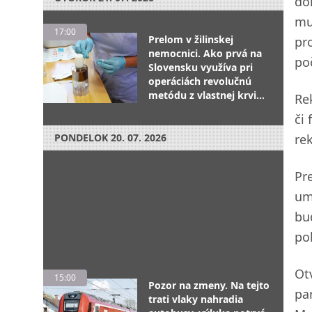
do
mu
17:00
Prelom v žilinskej
pr
nemocnici. Ako prvá na
poč
Slovensku využíva pri
operáciách revolučnú
metódu z vlastnej krvi
Re
pacienta
či
PONDELOK
20. 07. 2026
rek
Pr
um
bu
po
Ot
15:00
Pozor na zmeny. Na tejto
pa
trati vlaky nahradia