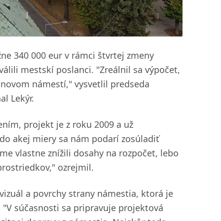
žne 340 000 eur v rámci štvrtej zmeny
lili mestskí poslanci. "Zreálnil sa výpočet,
novom námestí," vysvetlil predseda
l Lekýr.
ím, projekt je z roku 2009 a už
do akej miery sa nám podarí zosúladiť
e vlastne znížili dosahy na rozpočet, lebo
rostriedkov," ozrejmil.
izuál a povrchy strany námestia, ktorá je
 "V súčasnosti sa pripravuje projektová