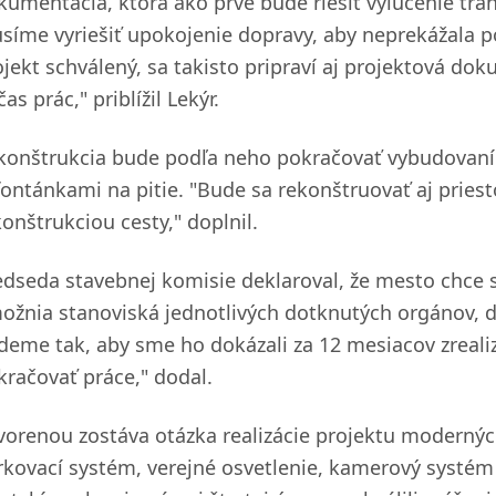
kumentácia, ktorá ako prvé bude riešiť vylúčenie tra
síme vyriešiť upokojenie dopravy, aby neprekážala p
ojekt schválený, sa takisto pripraví aj projektová d
as prác," priblížil Lekýr.
konštrukcia bude podľa neho pokračovať vybudovaní
 fontánkami na pitie. "Bude sa rekonštruovať aj pries
onštrukciou cesty," doplnil.
edseda stavebnej komisie deklaroval, že mesto chce s
ožnia stanoviská jednotlivých dotknutých orgánov, do
deme tak, aby sme ho dokázali za 12 mesiacov zrealiz
kračovať práce," dodal.
vorenou zostáva otázka realizácie projektu moderných
rkovací systém, verejné osvetlenie, kamerový systém 