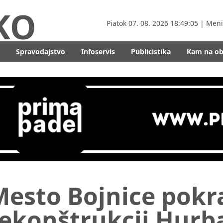
KO
Piatok
07. 08. 2026 18:49:07
| Men
Spravodajstvo
Infoservis
Publicistika
Kam na o
Mesto Bojnice pokr
rekonštrukcii Hur