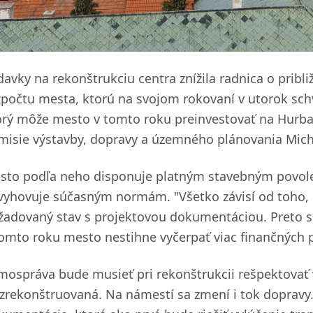
davky na rekonštrukciu centra znížila radnica o pribli
zpočtu mesta, ktorú na svojom rokovaní v utorok schvá
orý môže mesto v tomto roku preinvestovať na Hurba
misie výstavby, dopravy a územného plánovania Micha
sto podľa neho disponuje platným stavebným povolen
vyhovuje súčasným normám. "Všetko závisí od toho, 
žadovaný stav s projektovou dokumentáciou. Preto sm
tomto roku mesto nestihne vyčerpať viac finančných p
mospráva bude musieť pri rekonštrukcii rešpektovať v
 zrekonštruovaná. Na námestí sa zmení i tok dopravy.