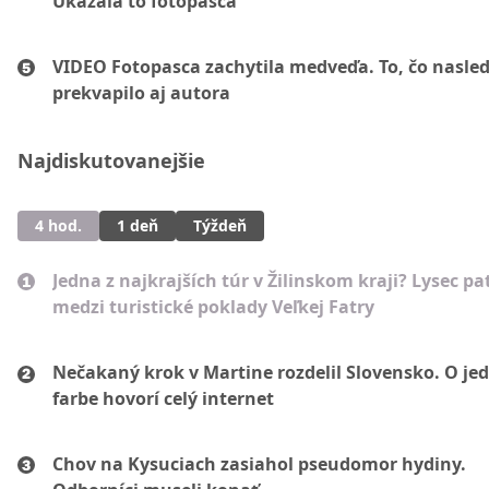
Ukázala to fotopasca
VIDEO Fotopasca zachytila medveďa. To, čo nasled
prekvapilo aj autora
Najdiskutovanejšie
4 hod.
1 deň
Týždeň
Jedna z najkrajších túr v Žilinskom kraji? Lysec pat
medzi turistické poklady Veľkej Fatry
Nečakaný krok v Martine rozdelil Slovensko. O je
farbe hovorí celý internet
Chov na Kysuciach zasiahol pseudomor hydiny.