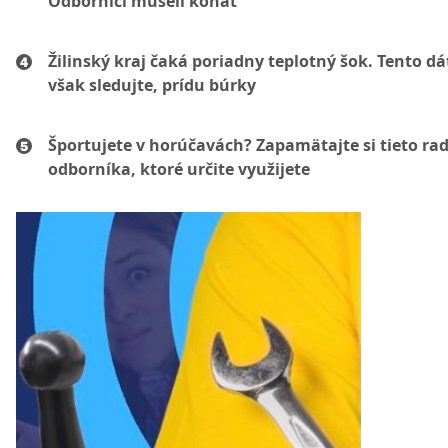
Odborníci museli konať
Žilinský kraj čaká poriadny teplotný šok. Tento d
však sledujte, prídu búrky
Športujete v horúčavách? Zapamätajte si tieto ra
odborníka, ktoré určite využijete