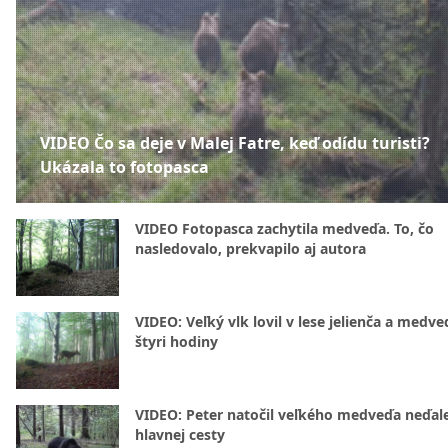
VIDEO Čo sa deje v Malej Fatre, keď odídu turisti?
Ukázala to fotopasca
VIDEO Fotopasca zachytila medveďa. To, čo
nasledovalo, prekvapilo aj autora
VIDEO: Veľký vlk lovil v lese jelienča a medve
štyri hodiny
VIDEO: Peter natočil veľkého medveďa neďal
hlavnej cesty