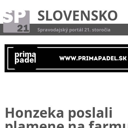
SLOVENSKO
Kat
Spravodajský portál 21. storočia
Honzeka poslali
plamene na farm