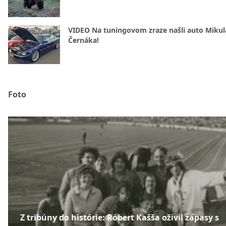
VIDEO Na tuningovom zraze našli auto Mikul
Černáka!
Foto
Z tribúny do histórie: Róbert Kašša oživil zápasy s