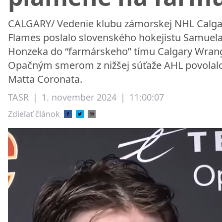
CALGARY/ Vedenie klubu zámorskej NHL Calga
Flames poslalo slovenského hokejistu Samuel
Honzeka do “farmárskeho” tímu Calgary Wrang
Opačným smerom z nižšej súťaže AHL povolal
Matta Coronata.
TASR
|
1. november 2024
|
11:00:07
Zdieľať článok