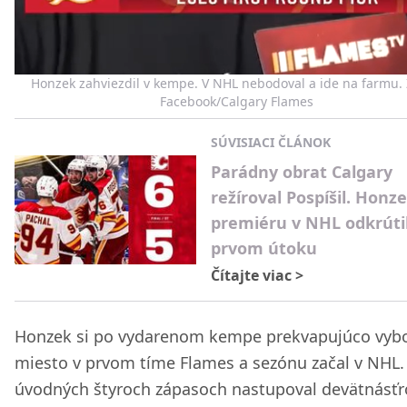
Honzek zahviezdil v kempe. V NHL nebodoval a ide na farmu. 
Facebook/Calgary Flames
SÚVISIACI ČLÁNOK
Parádny obrat Calgary
režíroval Pospíšil. Honze
premiéru v NHL odkrútil
prvom útoku
Čítajte viac
>
Honzek si po vydarenom kempe prekvapujúco vybo
miesto v prvom tíme Flames a sezónu začal v NHL.
úvodných štyroch zápasoch nastupoval devätnásť