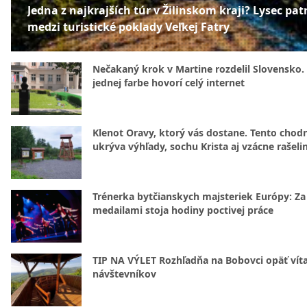
Jedna z najkrajších túr v Žilinskom kraji? Lysec patr
medzi turistické poklady Veľkej Fatry
Nečakaný krok v Martine rozdelil Slovensko.
jednej farbe hovorí celý internet
Klenot Oravy, ktorý vás dostane. Tento chod
ukrýva výhľady, sochu Krista aj vzácne rašeli
Trénerka bytčianskych majsteriek Európy: Za
medailami stoja hodiny poctivej práce
TIP NA VÝLET Rozhľadňa na Bobovci opäť vít
návštevníkov