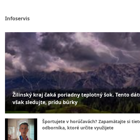
Infoservis
Žilinský kraj čaká poriadny teplotný šok. Tento dá
však sledujte, prídu búrky
Športujete v horúčavách? Zapamätajte si tiet
odborníka, ktoré určite využijete