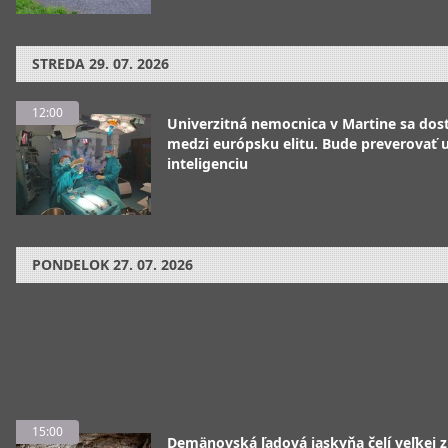
STREDA
29. 07. 2026
12:00
Univerzitná nemocnica v Martine sa dos
medzi európsku elitu. Bude preverovať
inteligenciu
PONDELOK
27. 07. 2026
15:00
Demänovská ľadová jaskyňa čelí veľkej 