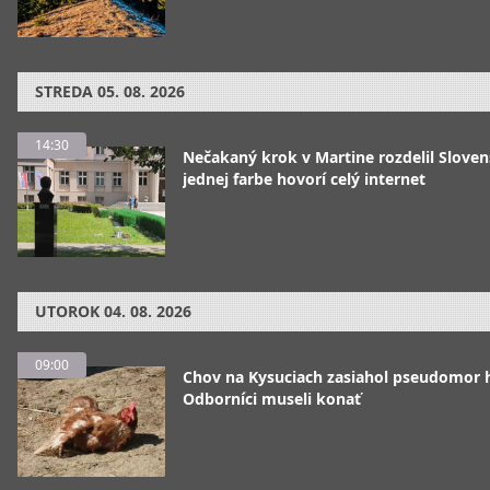
STREDA
05. 08. 2026
14:30
Nečakaný krok v Martine rozdelil Sloven
jednej farbe hovorí celý internet
UTOROK
04. 08. 2026
09:00
Chov na Kysuciach zasiahol pseudomor 
Odborníci museli konať