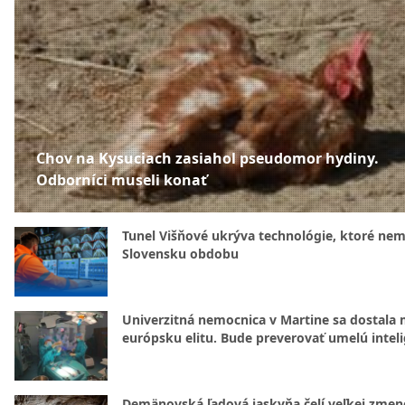
Chov na Kysuciach zasiahol pseudomor hydiny.
Odborníci museli konať
Tunel Višňové ukrýva technológie, ktoré nem
Slovensku obdobu
Univerzitná nemocnica v Martine sa dostala 
európsku elitu. Bude preverovať umelú intel
Demänovská ľadová jaskyňa čelí veľkej zmen