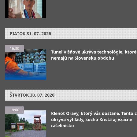
PIATOK
31. 07. 2026
16:30
Tunel Višňové ukrýva technológie, ktoré
nemajú na Slovensku obdobu
ŠTVRTOK
30. 07. 2026
19:00
Klenot Oravy, ktorý vás dostane. Tento 
ukrýva výhľady, sochu Krista aj vzácne
rašelinisko