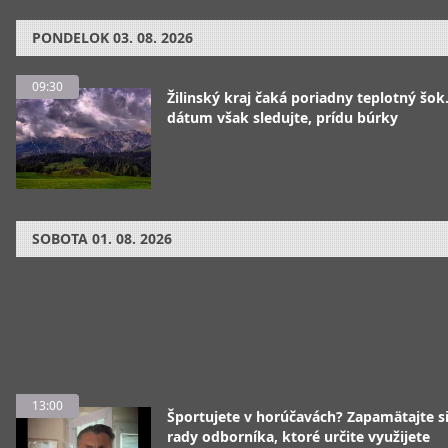
PONDELOK
03. 08. 2026
09:30
Žilinský kraj čaká poriadny teplotný šok
dátum však sledujte, prídu búrky
SOBOTA
01. 08. 2026
13:00
Športujete v horúčavách? Zapamätajte si
rady odborníka, ktoré určite využijete