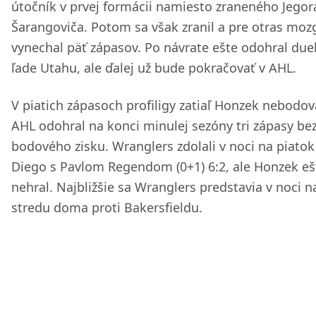
útočník v prvej formácii namiesto zraneného Jegor
Šarangoviča. Potom sa však zranil a pre otras moz
vynechal päť zápasov. Po návrate ešte odohral due
ľade Utahu, ale ďalej už bude pokračovať v AHL.
V piatich zápasoch profiligy zatiaľ Honzek nebodova
AHL odohral na konci minulej sezóny tri zápasy be
bodového zisku. Wranglers zdolali v noci na piatok
Diego s Pavlom Regendom (0+1) 6:2, ale Honzek eš
nehral. Najbližšie sa Wranglers predstavia v noci n
stredu doma proti Bakersfieldu.