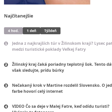
Najčítanejšie
4 hod.
1 deň
Týždeň
Jedna z najkrajších túr v Žilinskom kraji? Lysec pat
medzi turistické poklady Veľkej Fatry
Žilinský kraj čaká poriadny teplotný šok. Tento d
však sledujte, prídu búrky
Nečakaný krok v Martine rozdelil Slovensko. O je
farbe hovorí celý internet
VIDEO Čo sa deje v Malej Fatre, keď odídu turisti?