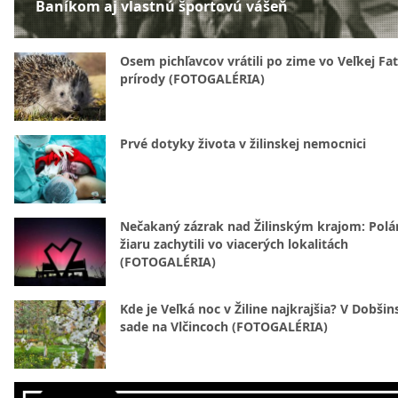
Baníkom aj vlastnú športovú vášeň
Osem pichľavcov vrátili po zime vo Veľkej Fa
prírody (FOTOGALÉRIA)
Prvé dotyky života v žilinskej nemocnici
Nečakaný zázrak nad Žilinským krajom: Polá
žiaru zachytili vo viacerých lokalitách
(FOTOGALÉRIA)
Kde je Veľká noc v Žiline najkrajšia? V Dobši
sade na Vlčincoch (FOTOGALÉRIA)