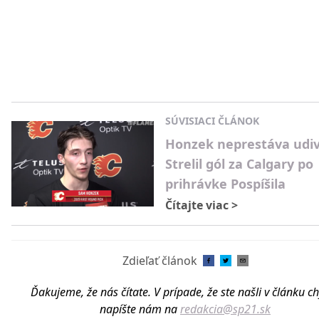
SÚVISIACI ČLÁNOK
Honzek neprestáva udiv
Strelil gól za Calgary po
prihrávke Pospíšila
Čítajte viac
>
Zdieľať článok
Ďakujeme, že nás čítate. V prípade, že ste našli v článku c
napíšte nám na
redakcia@sp21.sk