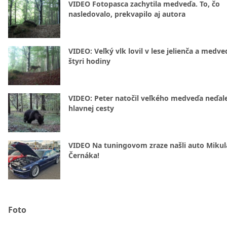
VIDEO Fotopasca zachytila medveďa. To, čo
nasledovalo, prekvapilo aj autora
VIDEO: Veľký vlk lovil v lese jelienča a medve
štyri hodiny
VIDEO: Peter natočil veľkého medveďa neďal
hlavnej cesty
VIDEO Na tuningovom zraze našli auto Mikul
Černáka!
Foto