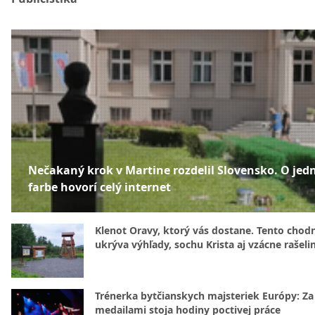
Nečakaný krok v Martine rozdelil Slovensko. O jed
farbe hovorí celý internet
Klenot Oravy, ktorý vás dostane. Tento chod
ukrýva výhľady, sochu Krista aj vzácne rašeli
Trénerka bytčianskych majsteriek Európy: Za
medailami stoja hodiny poctivej práce