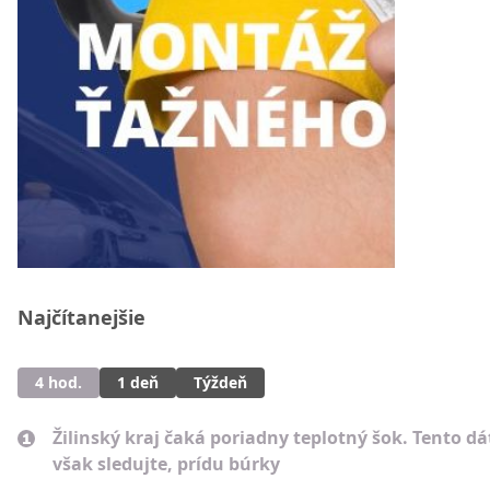
Najčítanejšie
4 hod.
1 deň
Týždeň
Žilinský kraj čaká poriadny teplotný šok. Tento d
však sledujte, prídu búrky