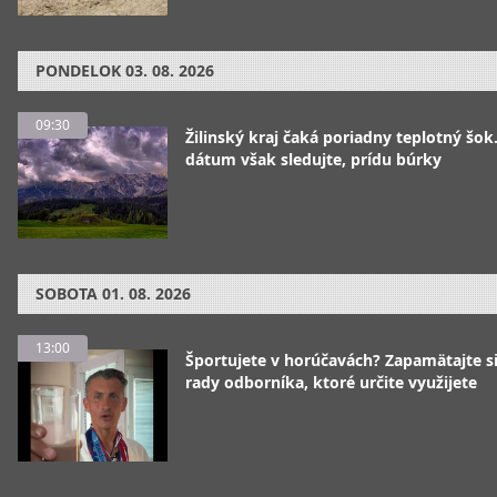
PONDELOK
03. 08. 2026
09:30
Žilinský kraj čaká poriadny teplotný šok
dátum však sledujte, prídu búrky
SOBOTA
01. 08. 2026
13:00
Športujete v horúčavách? Zapamätajte si
rady odborníka, ktoré určite využijete