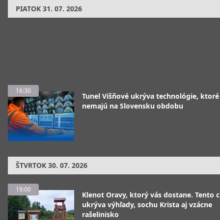
PIATOK
31. 07. 2026
16:30
Tunel Višňové ukrýva technológie, ktoré
nemajú na Slovensku obdobu
ŠTVRTOK
30. 07. 2026
19:00
Klenot Oravy, ktorý vás dostane. Tento 
ukrýva výhľady, sochu Krista aj vzácne
rašelinisko