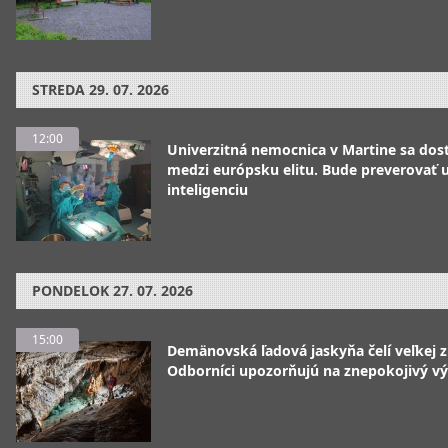
STREDA
29. 07. 2026
12:00
Univerzitná nemocnica v Martine sa dos
medzi európsku elitu. Bude preverovať
inteligenciu
PONDELOK
27. 07. 2026
15:00
Demänovská ľadová jaskyňa čelí veľkej 
Odborníci upozorňujú na znepokojivý vý