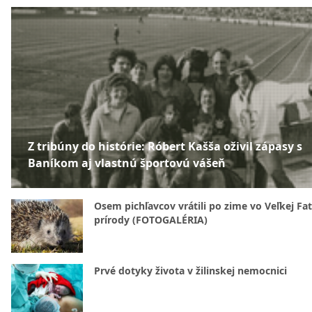
Z tribúny do histórie: Róbert Kašša oživil zápasy s
Baníkom aj vlastnú športovú vášeň
Osem pichľavcov vrátili po zime vo Veľkej Fa
prírody (FOTOGALÉRIA)
Prvé dotyky života v žilinskej nemocnici