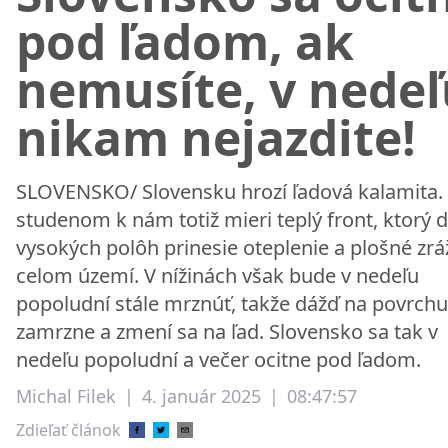
pod ľadom, ak
nemusíte, v nedeľ
nikam nejazdite!
SLOVENSKO/ Slovensku hrozí ľadová kalamita.
studenom k nám totiž mieri teplý front, ktorý 
vysokých polôh prinesie oteplenie a plošné zrá
celom území. V nížinách však bude v nedeľu
popoludní stále mrznúť, takže dážď na povrchu
zamrzne a zmení sa na ľad. Slovensko sa tak v
nedeľu popoludní a večer ocitne pod ľadom.
Michal Filek
|
4. január 2025
|
08:47:57
Zdieľať článok