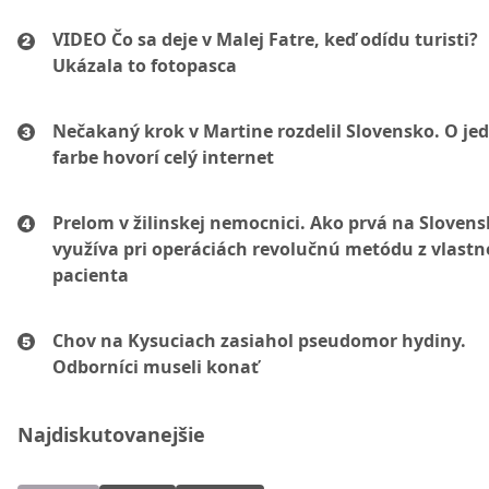
VIDEO Čo sa deje v Malej Fatre, keď odídu turisti?
Ukázala to fotopasca
Nečakaný krok v Martine rozdelil Slovensko. O je
farbe hovorí celý internet
Prelom v žilinskej nemocnici. Ako prvá na Sloven
využíva pri operáciách revolučnú metódu z vlastne
pacienta
Chov na Kysuciach zasiahol pseudomor hydiny.
Odborníci museli konať
Najdiskutovanejšie