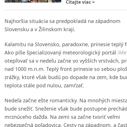
Čítajte viac
>
Najhoršia situácia sa predpokladá na západnom
Slovensku a v Žilinskom kraji.
Kalamitu na Slovensko, paradoxne, prinesie teplý f
Ako píše špecializovaný meteorologický portál
iMe
otepľovať sa v nedeľu začne vo vyšších vrstvách, pr
nad 1000 m.n.m. Teplý front prinesie so sebou plo
zrážky, ktoré však budú po dopade na zem, kde bu
teplota stále pod nulou, zamŕzať.
Nedeľa začne ešte romanticky. Na mnohých miest
bude snežiť. Sneženie však bude postupne prechád
mrznúceho dažďa. Na zemi sa začne tvoriť veľmi
nebezpečná poľadovica. Cesty na západnom, a čast