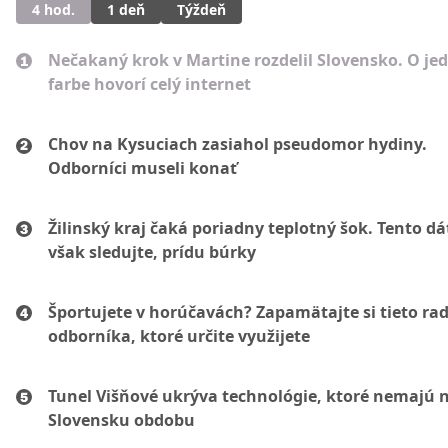
4 hod.
1 deň
Týždeň
Nečakaný krok v Martine rozdelil Slovensko. O je
farbe hovorí celý internet
Chov na Kysuciach zasiahol pseudomor hydiny.
Odborníci museli konať
Žilinský kraj čaká poriadny teplotný šok. Tento d
však sledujte, prídu búrky
Športujete v horúčavách? Zapamätajte si tieto ra
odborníka, ktoré určite využijete
Tunel Višňové ukrýva technológie, ktoré nemajú 
Slovensku obdobu