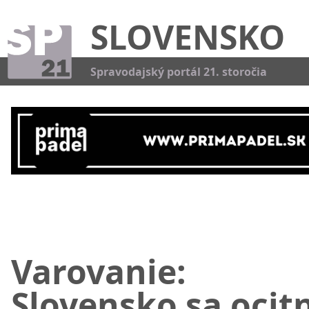
SLOVENSKO
Kat
Spravodajský portál 21. storočia
Varovanie:
Slovensko sa ocit