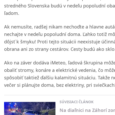
stredného Slovenska budú v nedeľu popoludní oba
ľadom.
Ak nemusíte, radšej nikam nechoďte a hlavne autá
nechajte v nedeľu popoludní doma. Ľahko totiž m
dôjsť k šmyku! Proti tejto situácii neexistuje účinn
obrana ani zo strany cestárov. Cesty budú ako sklo
Ako na záver dodáva iMeteo, ľadová škrupina môž
obaliť stromy, konáre a elektrické vedenia, čo môž
spôsobiť taktiež ďalšiu kalamitnú situáciu. Takže 
večer si plánujte doma, bez elektriny, pri sviečkach
SÚVISIACI ČLÁNOK
Na diaľnici na Záhorí zo