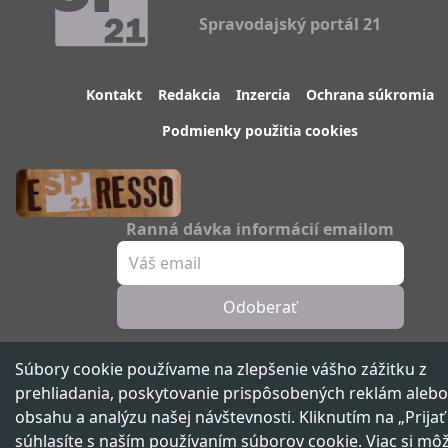
Spravodajský portál 21
Kontakt
Redakcia
Inzercia
Ochrana súkromia
Podmienky použitia cookies
Ranná dávka informácií emailom
Odoberať
Sledujte nás
Súbory cookie používame na zlepšenie vášho zážitku z
prehliadania, poskytovanie prispôsobených reklám alebo
obsahu a analýzu našej návštevnosti. Kliknutím na „Prijať
súhlasíte s naším používaním súborov cookie. Viac si mô
Spravodajský portál 21. storočia ™ ©
2026
Všetky práva vyhradené