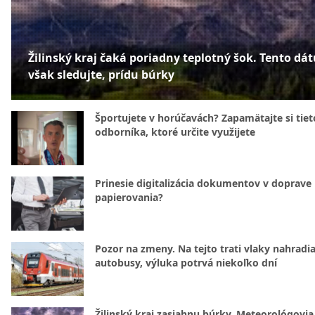
Žilinský kraj čaká poriadny teplotný šok. Tento dá
však sledujte, prídu búrky
Športujete v horúčavách? Zapamätajte si tiet
odborníka, ktoré určite využijete
Prinesie digitalizácia dokumentov v doprave
papierovania?
Pozor na zmeny. Na tejto trati vlaky nahradi
autobusy, výluka potrvá niekoľko dní
Žilinský kraj zasiahnu búrky. Meteorológovia