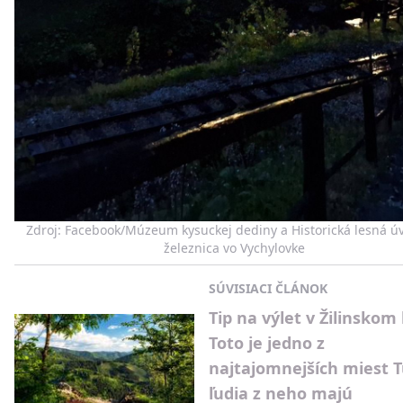
Zdroj: Facebook/Múzeum kysuckej dediny a Historická lesná ú
železnica vo Vychylovke
SÚVISIACI ČLÁNOK
Tip na výlet v Žilinskom 
Toto je jedno z
najtajomnejších miest T
ľudia z neho majú