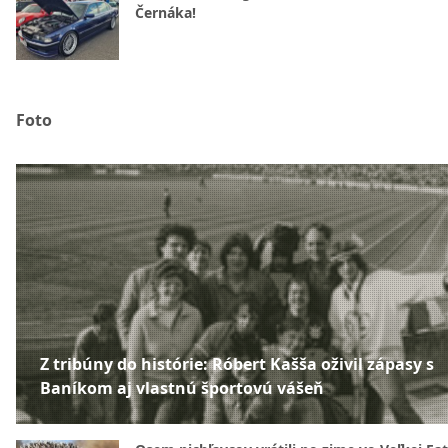
Černáka!
Foto
Z tribúny do histórie: Róbert Kašša oživil zápasy s
Baníkom aj vlastnú športovú vášeň