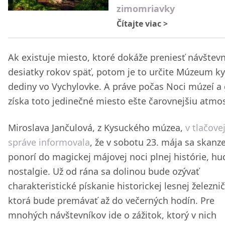
zimomriavky
Čítajte viac
>
Ak existuje miesto, ktoré dokáže preniesť návštev
desiatky rokov späť, potom je to určite Múzeum k
dediny vo Vychylovke. A práve počas Noci múzeí a g
získa toto jedinečné miesto ešte čarovnejšiu atmos
Miroslava Jančulová, z Kysuckého múzea,
v tlačove
správe informovala
, že v sobotu 23. mája sa skanz
ponorí do magickej májovej noci plnej histórie, hu
nostalgie. Už od rána sa dolinou bude ozývať
charakteristické pískanie historickej lesnej železnič
ktorá bude premávať až do večerných hodín. Pre
mnohých návštevníkov ide o zážitok, ktorý v nich