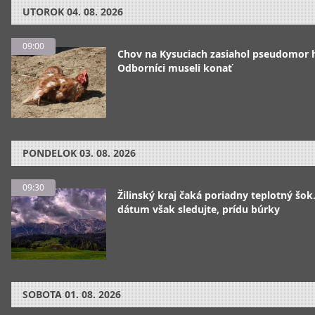
UTOROK
04. 08. 2026
09:00
Chov na Kysuciach zasiahol pseudomor 
Odborníci museli konať
PONDELOK
03. 08. 2026
09:30
Žilinský kraj čaká poriadny teplotný šok
dátum však sledujte, prídu búrky
SOBOTA
01. 08. 2026