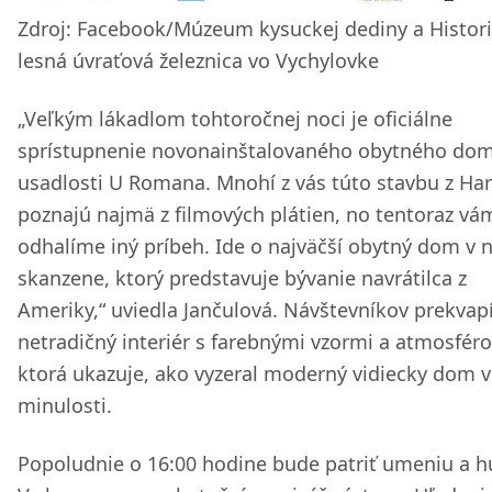
Zdroj: Facebook/Múzeum kysuckej dediny a Histor
lesná úvraťová železnica vo Vychylovke
„Veľkým lákadlom tohtoročnej noci je oficiálne
sprístupnenie novonainštalovaného obytného dom
usadlosti U Romana. Mnohí z vás túto stavbu z Har
poznajú najmä z filmových plátien, no tentoraz vá
odhalíme iný príbeh. Ide o najväčší obytný dom v
skanzene, ktorý predstavuje bývanie navrátilca z
Ameriky,“ uviedla Jančulová. Návštevníkov prekvap
netradičný interiér s farebnými vzormi a atmosféro
ktorá ukazuje, ako vyzeral moderný vidiecky dom v
minulosti.
Popoludnie o 16:00 hodine bude patriť umeniu a h