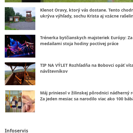
Klenot Oravy, ktorý vás dostane. Tento chod
ukrýva výhľady, sochu Krista aj vzácne rašeli
Trénerka bytčianskych majsteriek Európy: Za
medailami stoja hodiny poctivej práce
TIP NA VÝLET Rozhľadňa na Bobovci opäť vít
návštevníkov
Máj priniesol v žilinskej pôrodnici nádherný 
Za jeden mesiac sa narodilo viac ako 100 báb
Infoservis