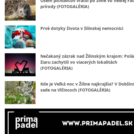
Osem pichľavcov vrátili po zime vo Veľkej Fa
prírody (FOTOGALÉRIA)
Prvé dotyky života v žilinskej nemocnici
Nečakaný zázrak nad Žilinským krajom: Polá
žiaru zachytili vo viacerých lokalitách
(FOTOGALÉRIA)
Kde je Veľká noc v Žiline najkrajšia? V Dobši
sade na Vlčincoch (FOTOGALÉRIA)