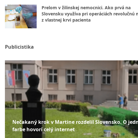
Prelom v žilinskej nemocnici. Ako prvá na
Slovensku využíva pri operáciách revolučnú
z vlastnej krvi pacienta
Publicistika
Nečakaný krok v Martine rozdelil Slovensko. O jed
farbe hovorí celý internet