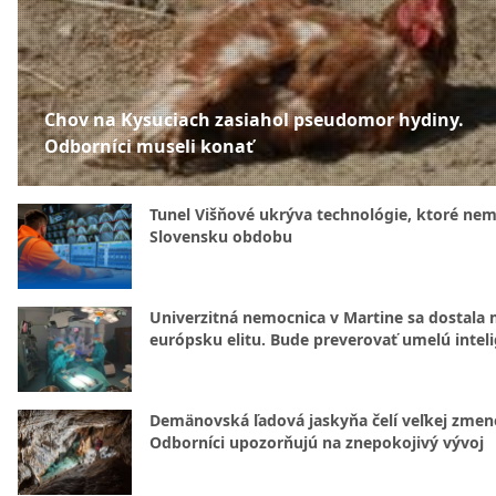
Chov na Kysuciach zasiahol pseudomor hydiny.
Odborníci museli konať
Tunel Višňové ukrýva technológie, ktoré nem
Slovensku obdobu
Univerzitná nemocnica v Martine sa dostala 
európsku elitu. Bude preverovať umelú intel
Demänovská ľadová jaskyňa čelí veľkej zmen
Odborníci upozorňujú na znepokojivý vývoj