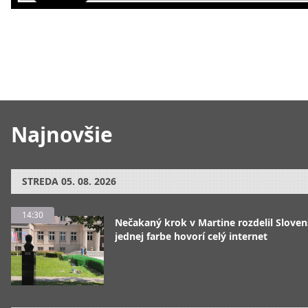
Najnovšie
STREDA
05. 08. 2026
14:30
Nečakaný krok v Martine rozdelil Sloven
jednej farbe hovorí celý internet