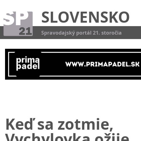
SLOVENSKO
Kat
Spravodajský portál 21. storočia
Keď sa zotmie,
Vychylovka ožije.