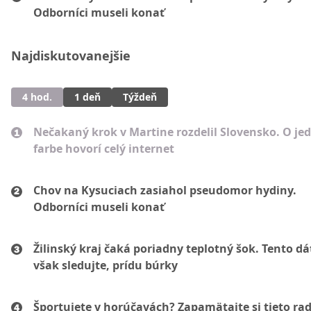
Odborníci museli konať
Najdiskutovanejšie
4 hod.
1 deň
Týždeň
Nečakaný krok v Martine rozdelil Slovensko. O je
farbe hovorí celý internet
Chov na Kysuciach zasiahol pseudomor hydiny.
Odborníci museli konať
Žilinský kraj čaká poriadny teplotný šok. Tento d
však sledujte, prídu búrky
Športujete v horúčavách? Zapamätajte si tieto ra