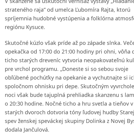
V skanzene sa uskutoční vernisáž výstavy „Hľadani
strateného raja“ od umelca Ľubomíra Rajta, ktorú
spríjemnia hudobné vystúpenia a folklórna atmosf
regiónu Kysuce.
Skutočné kúzlo však príde až po západe slnka. Več
opekačka od 17:00 do 21:00 hodiny pri ohni, vôňa
ticho starých dreveníc vytvoria neopakovateľnú kul
pre vrchol programu. „Doneste si so sebou svoje
obľúbené pochúťky na opekanie a vychutnajte si ic
spoločnom ohnisku pri depe. Skutočným vyvrchol
noci však bude tajuplná prehliadka skanzenu s la
o 20:30 hodine. Nočné ticho a hru svetla a tieňov v
starých dvoroch dotvoria tóny ľudovej hudby Starej
spev ženskej speváckej skupiny Dolinka z Novej Bys
dodala Jančulová.