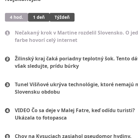
4 hod.
1 deň
Týždeň
Nečakaný krok v Martine rozdelil Slovensko. O je
farbe hovorí celý internet
Žilinský kraj čaká poriadny teplotný šok. Tento d
však sledujte, prídu búrky
Tunel Višňové ukrýva technológie, ktoré nemajú 
Slovensku obdobu
VIDEO Čo sa deje v Malej Fatre, keď odídu turisti?
Ukázala to fotopasca
Chov na Kysuciach zasiahol pseudomor hydiny.