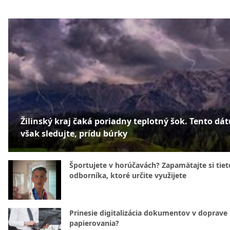
Žilinský kraj čaká poriadny teplotný šok. Tento dá
však sledujte, prídu búrky
Športujete v horúčavách? Zapamätajte si tiet
odborníka, ktoré určite využijete
Prinesie digitalizácia dokumentov v doprave
papierovania?