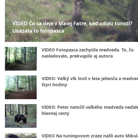
VIDEO Čo sa deje v Malej Fatre, keď odídu turisti?
Ukázala to fotopasca
VIDEO Fotopasca zachytila medveďa. To, čo
nasledovalo, prekvapilo aj autora
VIDEO: Veľký vlk lovil v lese jelienča a medve
štyri hodiny
VIDEO: Peter natočil veľkého medveďa neďal
hlavnej cesty
VIDEO Na tuningovom zraze našli auto Mikul