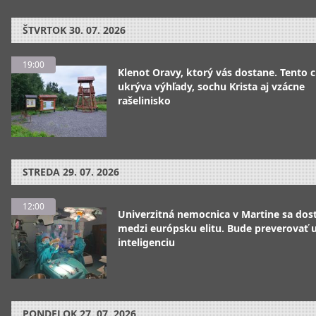
ŠTVRTOK
30. 07. 2026
19:00
Klenot Oravy, ktorý vás dostane. Tento 
ukrýva výhľady, sochu Krista aj vzácne
rašelinisko
STREDA
29. 07. 2026
12:00
Univerzitná nemocnica v Martine sa dos
medzi európsku elitu. Bude preverovať
inteligenciu
PONDELOK
27. 07. 2026