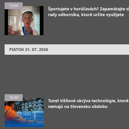
13:00
Športujete v horúčavách? Zapamätajte si
rady odborníka, ktoré určite využijete
PIATOK
31. 07. 2026
16:30
Tunel Višňové ukrýva technológie, ktoré
nemajú na Slovensku obdobu