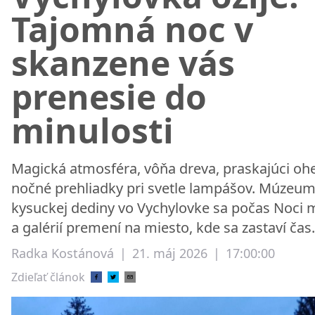
Tajomná noc v
skanzene vás
prenesie do
minulosti
Magická atmosféra, vôňa dreva, praskajúci oh
nočné prehliadky pri svetle lampášov. Múzeu
kysuckej dediny vo Vychylovke sa počas Noci 
a galérií premení na miesto, kde sa zastaví čas.
Radka Kostánová
|
21. máj 2026
|
17:00:00
Zdieľať článok