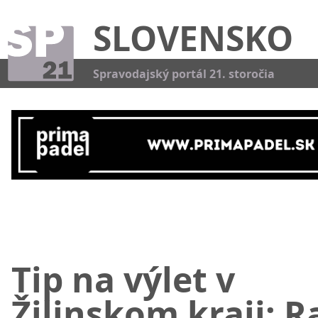
SLOVENSKO
Kat
Spravodajský portál 21. storočia
Tip na výlet v
Žilinskom kraji: R