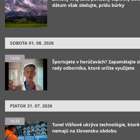
dátum však sledujte, prídu búrky
SOBOTA
01. 08. 2026
13:00
Športujete v horúčavách? Zapamätajte si
rady odborníka, ktoré určite využijete
PIATOK
31. 07. 2026
16:30
Tunel Višňové ukrýva technológie, ktoré
nemajú na Slovensku obdobu