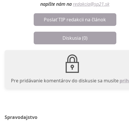
napíšte nám na
redakcia@sp21.sk
Poslať TIP redakcii na článok
Diskusia (
0
)
Pre pridávanie komentárov do diskusie sa musíte
prih
Spravodajstvo