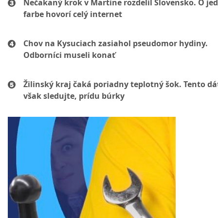
Nečakaný krok v Martine rozdelil Slovensko. O je
farbe hovorí celý internet
Chov na Kysuciach zasiahol pseudomor hydiny.
Odborníci museli konať
Žilinský kraj čaká poriadny teplotný šok. Tento d
však sledujte, prídu búrky