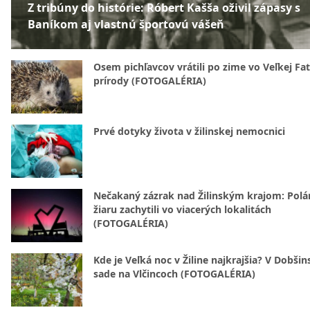
Z tribúny do histórie: Róbert Kašša oživil zápasy s
Baníkom aj vlastnú športovú vášeň
Osem pichľavcov vrátili po zime vo Veľkej Fa
prírody (FOTOGALÉRIA)
Prvé dotyky života v žilinskej nemocnici
Nečakaný zázrak nad Žilinským krajom: Polá
žiaru zachytili vo viacerých lokalitách
(FOTOGALÉRIA)
Kde je Veľká noc v Žiline najkrajšia? V Dobši
sade na Vlčincoch (FOTOGALÉRIA)