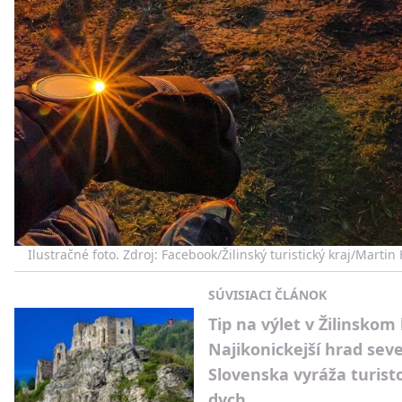
Ilustračné foto. Zdroj: Facebook/Žilinský turistický kraj/Marti
SÚVISIACI ČLÁNOK
Tip na výlet v Žilinskom 
Najikonickejší hrad sev
Slovenska vyráža turis
dych