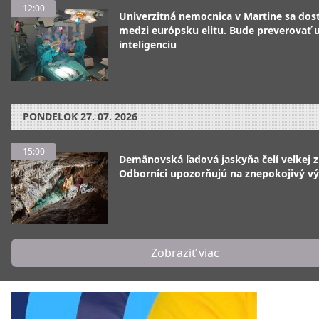
12:00
Univerzitná nemocnica v Martine sa dos
medzi európsku elitu. Bude preverovať
inteligenciu
PONDELOK
27. 07. 2026
15:00
Demänovská ľadová jaskyňa čelí veľkej 
Odborníci upozorňujú na znepokojivý vý
Zobraziť viac