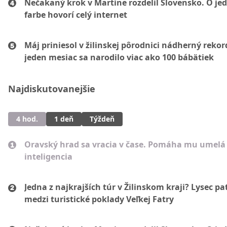
Nečakaný krok v Martine rozdelil Slovensko. O je
farbe hovorí celý internet
Máj priniesol v žilinskej pôrodnici nádherný rekor
jeden mesiac sa narodilo viac ako 100 bábätiek
Najdiskutovanejšie
4 hod.
1 deň
Týždeň
Oravský hrad sa vracia v čase. Pomáha mu umelá
inteligencia
Jedna z najkrajších túr v Žilinskom kraji? Lysec pat
medzi turistické poklady Veľkej Fatry