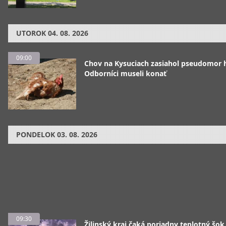
UTOROK
04. 08. 2026
09:00
Chov na Kysuciach zasiahol pseudomor 
Odborníci museli konať
PONDELOK
03. 08. 2026
09:30
Žilinský kraj čaká poriadny teplotný šok