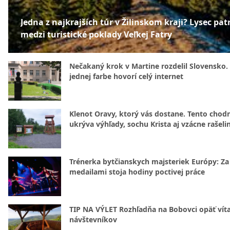
Jedna z najkrajších túr v Žilinskom kraji? Lysec patr
medzi turistické poklady Veľkej Fatry
Nečakaný krok v Martine rozdelil Slovensko.
jednej farbe hovorí celý internet
Klenot Oravy, ktorý vás dostane. Tento chod
ukrýva výhľady, sochu Krista aj vzácne rašeli
Trénerka bytčianskych majsteriek Európy: Za
medailami stoja hodiny poctivej práce
TIP NA VÝLET Rozhľadňa na Bobovci opäť vít
návštevníkov