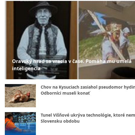
Oravský hrad sa vracia v čase. Pomáha mu umelá
inteligencia
Chov na Kysuciach zasiahol pseudomor hydin
Odborníci museli konať
Tunel Višňové ukrýva technológie, ktoré nem
Slovensku obdobu