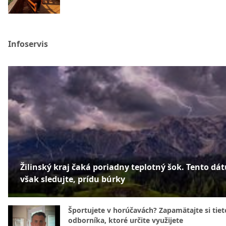
Infoservis
Žilinský kraj čaká poriadny teplotný šok. Tento dá
však sledujte, prídu búrky
Športujete v horúčavách? Zapamätajte si tiet
odborníka, ktoré určite využijete