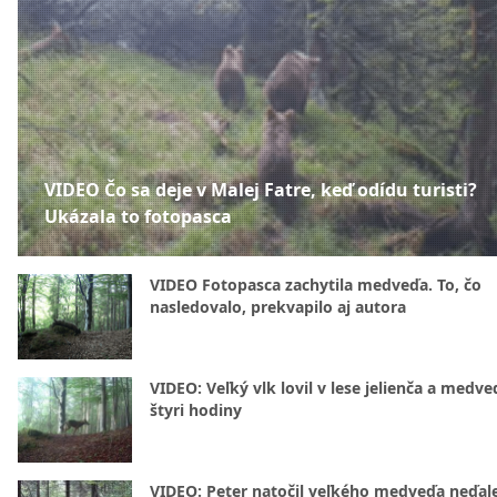
VIDEO Čo sa deje v Malej Fatre, keď odídu turisti?
Ukázala to fotopasca
VIDEO Fotopasca zachytila medveďa. To, čo
nasledovalo, prekvapilo aj autora
VIDEO: Veľký vlk lovil v lese jelienča a medve
štyri hodiny
VIDEO: Peter natočil veľkého medveďa neďal