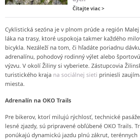
Čítajte viac
>
Cyklistická sezóna je v plnom prúde a región Malej
láka na trasy, ktoré uspokoja takmer každého milo
bicykla. Nezáleží na tom, či hľadáte poriadnu dávk
adrenalínu, pohodový rodinný výlet alebo športov
výzvu. V okolí Žiliny si vyberiete. Zástupcovia Žilin
turistického kraja
na sociálnej sieti
priniesli zaují
miesta.
Adrenalín na OKO Trails
Pre bikerov, ktorí milujú rýchlosť, technické pasáže
lesné zjazdy, sú pripravené obľúbené OKO Trails. T
ponúkajú dynamickú jazdu plnú zákrut, terénnych