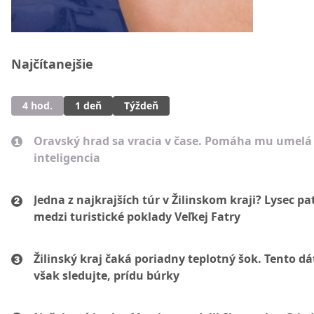
Najčítanejšie
4 hod.
1 deň
Týždeň
Oravský hrad sa vracia v čase. Pomáha mu umelá
inteligencia
Jedna z najkrajších túr v Žilinskom kraji? Lysec pat
medzi turistické poklady Veľkej Fatry
Žilinský kraj čaká poriadny teplotný šok. Tento d
však sledujte, prídu búrky