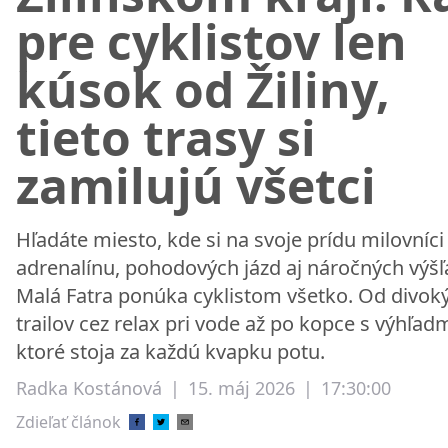
pre cyklistov len
kúsok od Žiliny,
tieto trasy si
zamilujú všetci
Hľadáte miesto, kde si na svoje prídu milovníci
adrenalínu, pohodových jázd aj náročných výš
Malá Fatra ponúka cyklistom všetko. Od divok
trailov cez relax pri vode až po kopce s výhľadm
ktoré stoja za každú kvapku potu.
Radka Kostánová
|
15. máj 2026
|
17:30:00
Zdieľať článok