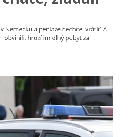
v Nemecku a peniaze nechcel vrátiť. A
h obvinili, hrozí im dlhý pobyt za