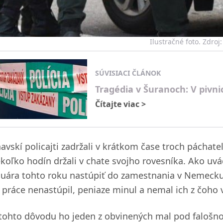
Ilustračné foto. Zdroj:
SÚVISIACI ČLÁNOK
Tragédia v Šuranoch: V pivnic
Čítajte viac
>
navskí policajti zadržali v krátkom čase troch páchate
ekoľko hodín držali v chate svojho rovesníka. Ako uv
nuára tohto roku nastúpiť do zamestnania v Nemecku, 
 práce nenastúpil, peniaze minul a nemal ich z čoho v
 tohto dôvodu ho jeden z obvinených mal pod falošn