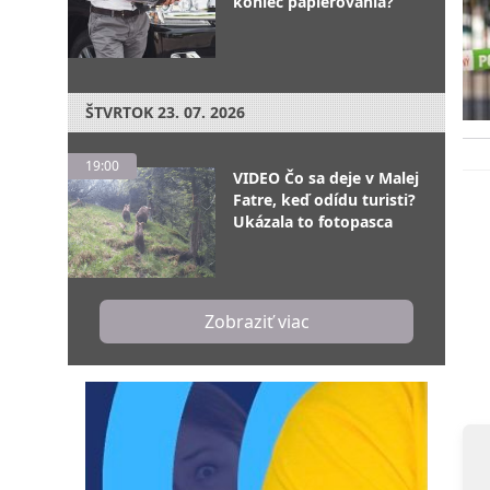
koniec papierovania?
ŠTVRTOK
23. 07. 2026
19:00
VIDEO Čo sa deje v Malej
Fatre, keď odídu turisti?
Ukázala to fotopasca
Zobraziť viac