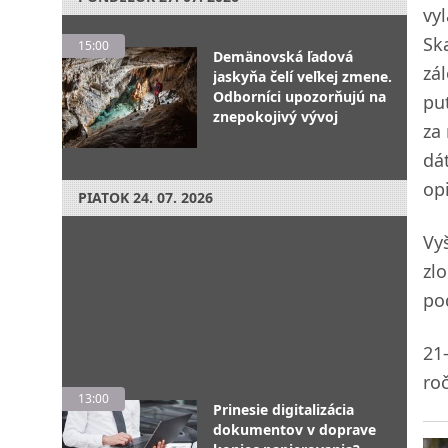
vy
Sk
15:00
Demänovská ľadová
zá
jaskyňa čelí veľkej zmene.
Odborníci upozorňujú na
pu
znepokojivý vývoj
za
dá
opi
PIATOK
24. 07. 2026
Vy
zl
po
21
ro
13:00
Prinesie digitalizácia
dokumentov v doprave