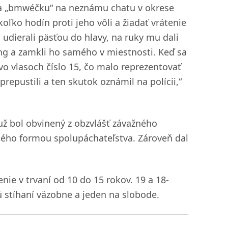
 na „bmwéčku“ na neznámu chatu v okrese
oľko hodín proti jeho vôli a žiadať vrátenie
 udierali päsťou do hlavy, na ruky mu dali
ing a zamkli ho samého v miestnosti. Keď sa
vo vlasoch číslo 15, čo malo reprezentovať
epustili a ten skutok oznámil na polícii,“
už bol obvinený z obzvlášť závažného
ného formou spolupáchateľstva. Zároveň dal
nie v trvaní od 10 do 15 rokov. 19 a 18-
ú stíhaní väzobne a jeden na slobode.