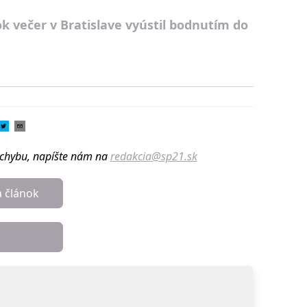
k večer v Bratislave vyústil bodnutím do
u chybu, napíšte nám na
redakcia@sp21.sk
a článok