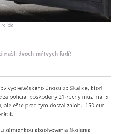
 Polícia
i našli dvoch mŕtvych ľudí!
ľov vydieračského únosu zo Skalice, ktorí
ádza polícia, poškodený 21-ročný muž mal 5.
ale ešte pred tým dostal zálohu 150 eur.
rátiť.
ou zámienkou absolvovania školenia