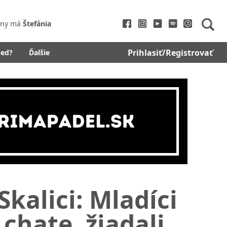
iny má
Štefánia
Prihlasiť/Registrovať
bed?
Ďalšie
kalici: Mladíci
chate, žiadali