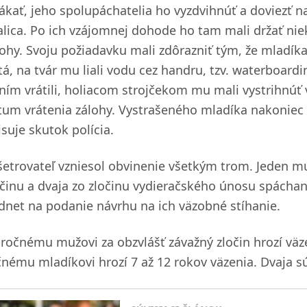
lákať, jeho spolupáchatelia ho vyzdvihnúť a doviezť
alica. Po ich vzájomnej dohode ho tam mali držať niek
lohy. Svoju požiadavku mali zdôrazniť tým, že mladíka
tá, na tvár mu liali vodu cez handru, tzv. waterboard
 ním vrátili, holiacom strojčekom mu mali vystrihnúť 
tum vrátenia zálohy. Vystrašeného mladíka nakoniec pr
suje skutok polícia.
šetrovateľ vzniesol obvinenie všetkým trom. Jeden m
očinu a dvaja zo zločinu vydieračského únosu spácha
dnet na podanie návrhu na ich väzobné stíhanie.
-ročnému mužovi za obzvlášť závažný zločin hrozí väze
čnému mladíkovi hrozí 7 až 12 rokov väzenia. Dvaja s