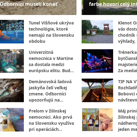
Odborníci museli konať
farbe hovorí celý in
Tunel Višňové ukrýva
Klenot O
technológie, ktoré
vás dost
nemajú na Slovensku
chodník 
obdobu
výhľady,
aj vzácne
Univerzitná
Trénerka
nemocnica v Martine
bytčians
sa dostala medzi
majsteri
európsku elitu. Bude
Za medai
preverovať umelú
hodiny p
Demänovská ľadová
TIP NA V
inteligenciu
práce
jaskyňa čelí veľkej
Rozhľadň
zmene. Odborníci
Bobovci 
upozorňujú na
návštevn
znepokojivý vývoj
Prelom v žilinskej
Máj prini
nemocnici. Ako prvá
žilinskej
na Slovensku využíva
nádherný
pri operáciách
jeden me
revolučnú metódu z
narodilo