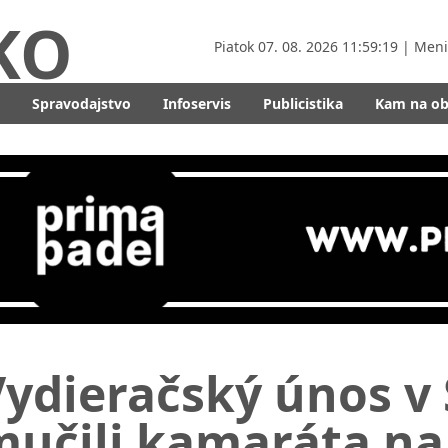
KO
Piatok
07. 08. 2026 11:59:21
| Men
Spravodajstvo
Infoservis
Publicistika
Kam na o
ydieračský únos v S
učili kamaráta na 