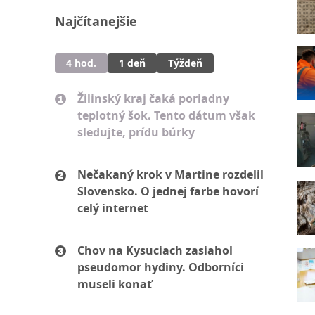
Najčítanejšie
4 hod.
1 deň
Týždeň
Žilinský kraj čaká poriadny
teplotný šok. Tento dátum však
sledujte, prídu búrky
Nečakaný krok v Martine rozdelil
Slovensko. O jednej farbe hovorí
celý internet
Chov na Kysuciach zasiahol
pseudomor hydiny. Odborníci
museli konať