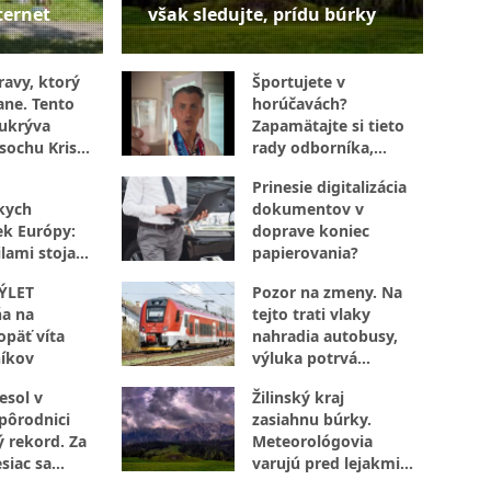
ternet
však sledujte, prídu búrky
ravy, ktorý
Športujete v
ane. Tento
horúčavách?
ukrýva
Zapamätajte si tieto
 sochu Krista
rady odborníka,
 rašelinisko
ktoré určite využijete
Prinesie digitalizácia
kych
dokumentov v
ek Európy:
doprave koniec
lami stoja
papierovania?
octivej
ÝLET
Pozor na zmeny. Na
a na
tejto trati vlaky
opäť víta
nahradia autobusy,
íkov
výluka potrvá
niekoľko dní
esol v
Žilinský kraj
 pôrodnici
zasiahnu búrky.
 rekord. Za
Meteorológovia
siac sa
varujú pred lejakmi,
 viac ako 100
ktoré môžu spôsobiť