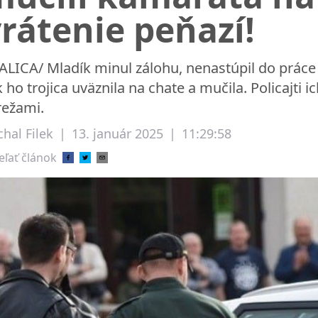
rátenie peňazí!
ALICA/ Mladík minul zálohu, nenastúpil do práce 
k ho trojica uväznila na chate a mučila. Policajti ic
ežami.
hal Filek
|
13. január 2025
|
11:29:58
eľať článok