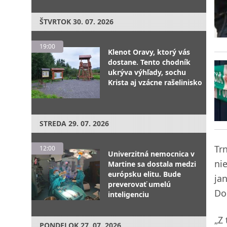
ŠTVRTOK
30. 07. 2026
19:00
Klenot Oravy, ktorý vás
dostane. Tento chodník
ukrýva výhľady, sochu
Krista aj vzácne rašelinisko
STREDA
29. 07. 2026
Tr
12:00
Univerzitná nemocnica v
ni
Martine sa dostala medzi
európsku elitu. Bude
ja
preverovať umelú
Do
inteligenciu
„Z
PONDELOK
27. 07. 2026