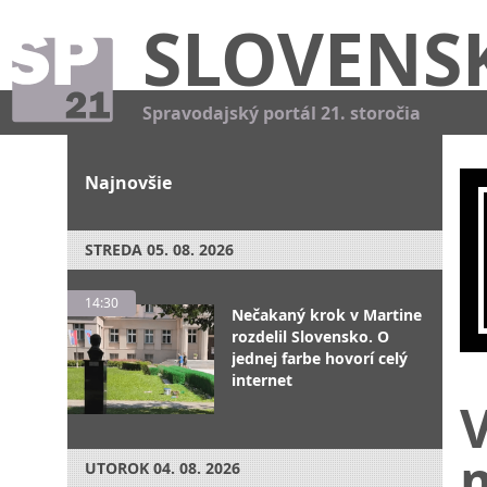
SLOVENS
Spravodajský portál 21. storočia
Najnovšie
STREDA
05. 08. 2026
14:30
Nečakaný krok v Martine
rozdelil Slovensko. O
jednej farbe hovorí celý
internet
V
m
UTOROK
04. 08. 2026