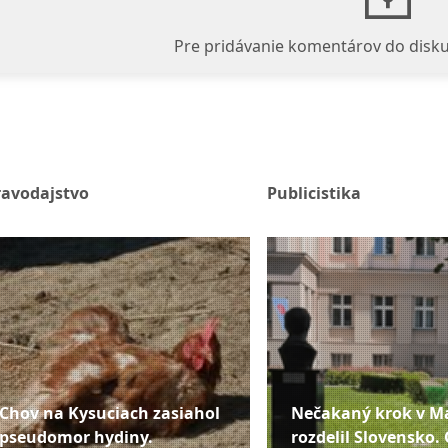
Pre pridávanie komentárov do disku
ravodajstvo
Publicistika
Chov na Kysuciach zasiahol
Nečakaný krok v M
pseudomor hydiny.
rozdelil Slovensko. 