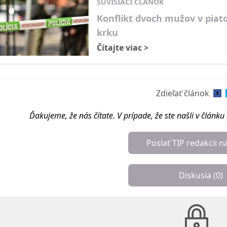
SÚVISIACI ČLÁNOK
Konflikt dvoch mužov v piato
krku
Čítajte viac
>
Zdieľať článok
Ďakujeme, že nás čítate. V prípade, že ste našli v článk
Poslať TIP redakcii n
Diskusia (
0
)