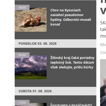
v
09:00
Chov na Kysuciach
zasiahol pseudomor
hydiny. Odborníci museli
SK
konať
ta
mr
PONDELOK
03. 08. 2026
Mic
Zdi
09:30
Žilinský kraj čaká poriadny
teplotný šok. Tento dátum
však sledujte, prídu búrky
SOBOTA
01. 08. 2026
13:00
Športujete v horúčavách?