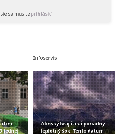
sie sa musíte
prihlásiť
Infoservis
artine
Žilinský kraj čaká poriadny
O jednej
teplotný šok. Tento dátum