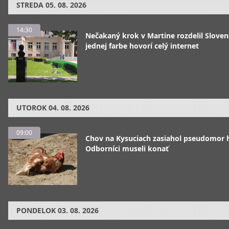
STREDA
05. 08. 2026
14:30
Nečakaný krok v Martine rozdelil Sloven
jednej farbe hovorí celý internet
UTOROK
04. 08. 2026
09:00
Chov na Kysuciach zasiahol pseudomor 
Odborníci museli konať
PONDELOK
03. 08. 2026