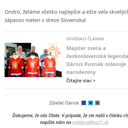
Ondro, želáme všetko najlepšie a ešte veľa skvelýc
zápasov nielen v drese Slovenska!
SÚVISIACI ČLÁNOK
Majster sveta a
československá legend
Dárius Rusnák oslavuje
narodeniny
Čítajte viac
>
Zdieľať článok
Ďakujeme, že nás čítate. V prípade, že ste našli v článku c
napíšte nám na
redakcia@sp21.sk