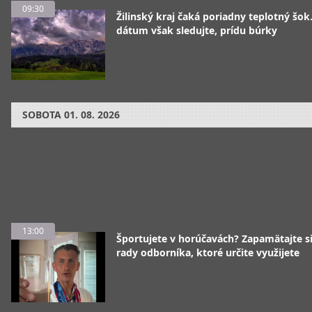
09:30
Žilinský kraj čaká poriadny teplotný šok
dátum však sledujte, prídu búrky
SOBOTA
01. 08. 2026
13:00
Športujete v horúčavách? Zapamätajte si
rady odborníka, ktoré určite využijete