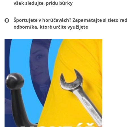
však sledujte, prídu búrky
Športujete v horúčavách? Zapamätajte si tieto ra
odborníka, ktoré určite využijete