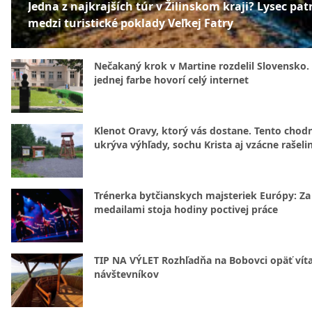
Jedna z najkrajších túr v Žilinskom kraji? Lysec patr
medzi turistické poklady Veľkej Fatry
Nečakaný krok v Martine rozdelil Slovensko.
jednej farbe hovorí celý internet
Klenot Oravy, ktorý vás dostane. Tento chod
ukrýva výhľady, sochu Krista aj vzácne rašeli
Trénerka bytčianskych majsteriek Európy: Za
medailami stoja hodiny poctivej práce
TIP NA VÝLET Rozhľadňa na Bobovci opäť vít
návštevníkov