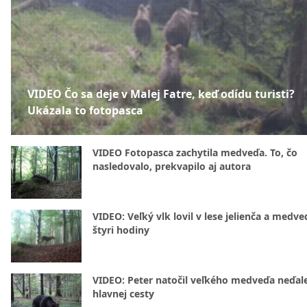
VIDEO Čo sa deje v Malej Fatre, keď odídu turisti?
Ukázala to fotopasca
VIDEO Fotopasca zachytila medveďa. To, čo
nasledovalo, prekvapilo aj autora
VIDEO: Veľký vlk lovil v lese jelienča a medve
štyri hodiny
VIDEO: Peter natočil veľkého medveďa neďal
hlavnej cesty