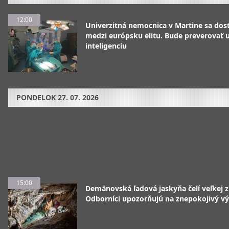
12:00
Univerzitná nemocnica v Martine sa dos
medzi európsku elitu. Bude preverovať
inteligenciu
PONDELOK
27. 07. 2026
15:00
Demänovská ľadová jaskyňa čelí veľkej 
Odborníci upozorňujú na znepokojivý vý