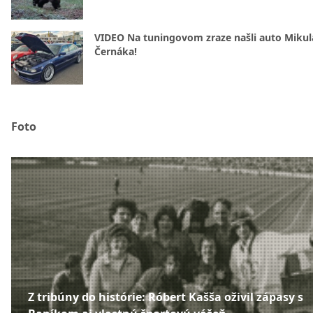
VIDEO Na tuningovom zraze našli auto Mikul
Černáka!
Foto
Z tribúny do histórie: Róbert Kašša oživil zápasy s