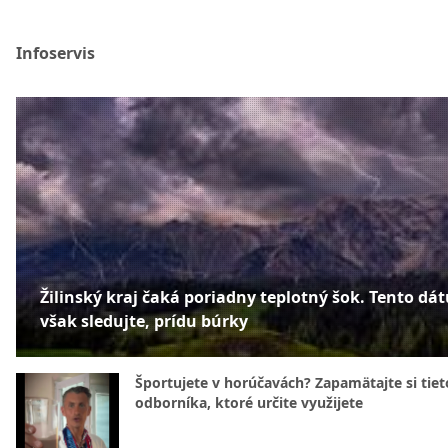
Infoservis
Žilinský kraj čaká poriadny teplotný šok. Tento dá
však sledujte, prídu búrky
Športujete v horúčavách? Zapamätajte si tiet
odborníka, ktoré určite využijete