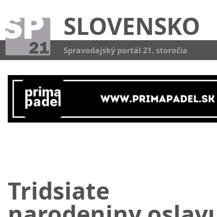
SLOVENSKO
Kat
Spravodajský portál 21. storočia
Tridsiate
narodeniny oslav