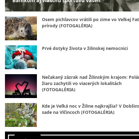
Baníkom aj vlastnú športovú vášeň
Osem pichľavcov vrátili po zime vo Veľkej Fa
prírody (FOTOGALÉRIA)
Prvé dotyky života v žilinskej nemocnici
Nečakaný zázrak nad Žilinským krajom: Polá
žiaru zachytili vo viacerých lokalitách
(FOTOGALÉRIA)
Kde je Veľká noc v Žiline najkrajšia? V Dobši
sade na Vlčincoch (FOTOGALÉRIA)