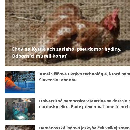
Chov na Kysuciach zasiahol pseudomor hydiny.
Odborníci museli konať
Tunel Višňové ukrýva technológie, ktoré nem
Slovensku obdobu
Univerzitná nemocnica v Martine sa dostala 
európsku elitu. Bude preverovať umelú intel
Demänovská ľadová jaskyňa čelí veľkej zmen