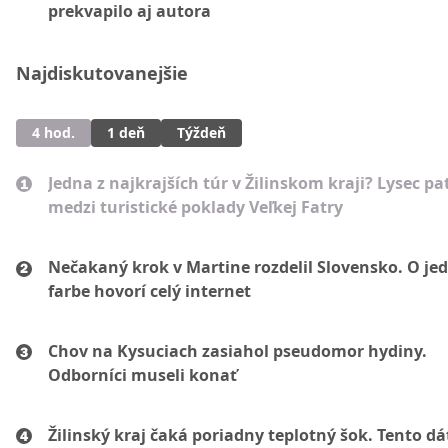
prekvapilo aj autora
Najdiskutovanejšie
4 hod.
1 deň
Týždeň
Jedna z najkrajších túr v Žilinskom kraji? Lysec pat
medzi turistické poklady Veľkej Fatry
Nečakaný krok v Martine rozdelil Slovensko. O je
farbe hovorí celý internet
Chov na Kysuciach zasiahol pseudomor hydiny.
Odborníci museli konať
Žilinský kraj čaká poriadny teplotný šok. Tento d