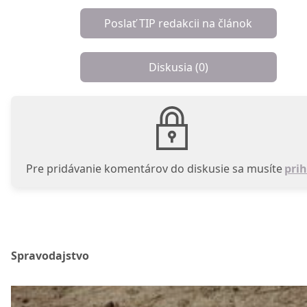
Poslať TIP redakcii na článok
Diskusia (
0
)
Pre pridávanie komentárov do diskusie sa musíte
prih
Spravodajstvo