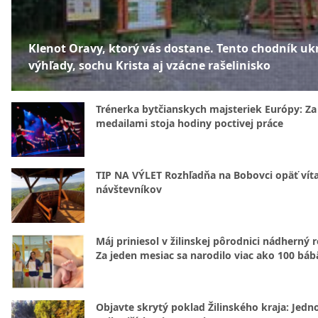
Klenot Oravy, ktorý vás dostane. Tento chodník uk
výhľady, sochu Krista aj vzácne rašelinisko
Trénerka bytčianskych majsteriek Európy: Za
medailami stoja hodiny poctivej práce
TIP NA VÝLET Rozhľadňa na Bobovci opäť vít
návštevníkov
Máj priniesol v žilinskej pôrodnici nádherný 
Za jeden mesiac sa narodilo viac ako 100 báb
Objavte skrytý poklad Žilinského kraja: Jedn