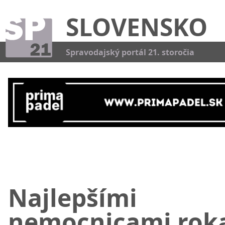
SLOVENSKO
Kat
Spravodajský portál 21. storočia
Najlepšími
nemocnicami rok