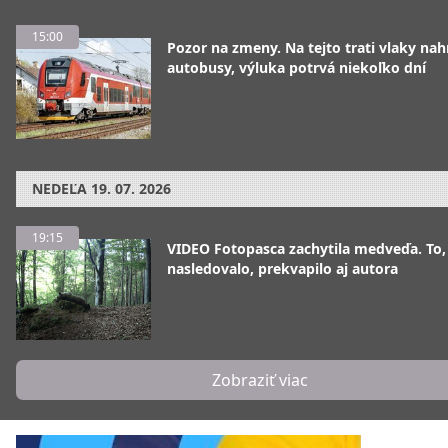
15:00
Pozor na zmeny. Na tejto trati vlaky nah
autobusy, výluka potrvá niekoľko dní
NEDEĽA
19. 07. 2026
19:15
VIDEO Fotopasca zachytila medveďa. To,
nasledovalo, prekvapilo aj autora
Zobraziť viac