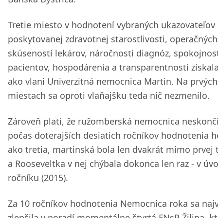
Tretie miesto v hodnotení vybraných ukazovateľov 
poskytovanej zdravotnej starostlivosti, operačných
skúseností lekárov, náročnosti diagnóz, spokojnos
pacientov, hospodárenia a transparentnosti získala
ako vlani Univerzitná nemocnica Martin. Na prvých
miestach sa oproti vlaňajšku teda nič nezmenilo.
Zároveň platí, že ružomberská nemocnica neskonči
počas doterajších desiatich ročníkov hodnotenia h
ako tretia, martinská bola len dvakrát mimo prvej 
a Rooseveltka v nej chýbala dokonca len raz - v ú
ročníku (2015).
Za 10 ročníkov hodnotenia Nemocnica roka sa najv
zlepšila v poradí momentálne štvrtá FNsP Žilina, k