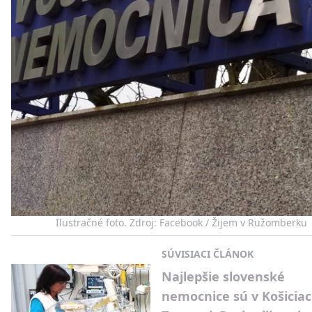
Ilustračné foto. Zdroj: Facebook / Žijem v Ružomberku
SÚVISIACI ČLÁNOK
Najlepšie slovenské
nemocnice sú v Košiciac