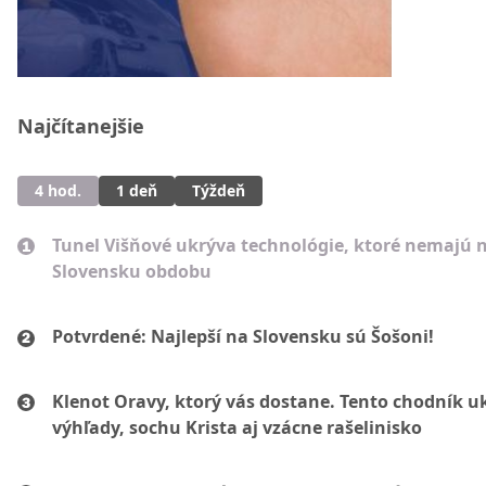
Najčítanejšie
4 hod.
1 deň
Týždeň
Tunel Višňové ukrýva technológie, ktoré nemajú 
Slovensku obdobu
Potvrdené: Najlepší na Slovensku sú Šošoni!
Klenot Oravy, ktorý vás dostane. Tento chodník u
výhľady, sochu Krista aj vzácne rašelinisko