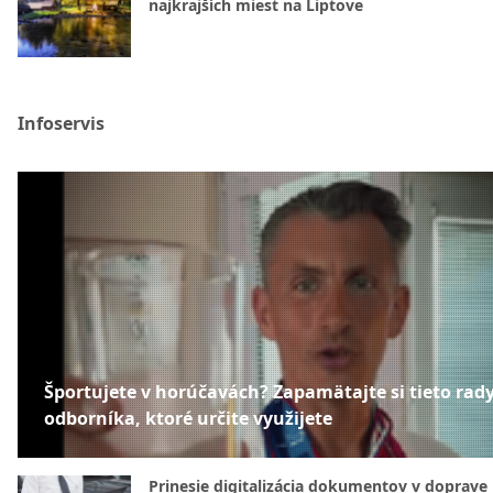
najkrajších miest na Liptove
Infoservis
Športujete v horúčavách? Zapamätajte si tieto rad
odborníka, ktoré určite využijete
Prinesie digitalizácia dokumentov v doprave