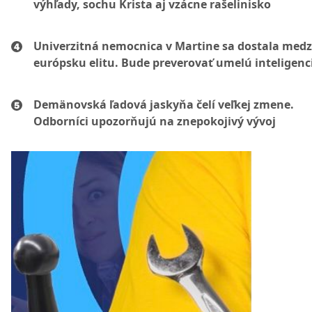
výhľady, sochu Krista aj vzácne rašelinisko
Univerzitná nemocnica v Martine sa dostala medz
európsku elitu. Bude preverovať umelú inteligenc
Demänovská ľadová jaskyňa čelí veľkej zmene.
Odborníci upozorňujú na znepokojivý vývoj