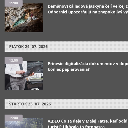
15:00
Demänovská ľadová jaskyňa čelí veľkej 
Odborníci upozorňujú na znepokojivý vý
PIATOK
24. 07. 2026
13:00
Prinesie digitalizácia dokumentov v dop
koniec papierovania?
ŠTVRTOK
23. 07. 2026
19:00
VIDEO Čo sa deje v Malej Fatre, keď odíd
turisti? Ukázala to fotopasca