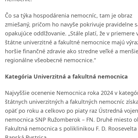
Čo sa týka hospodárenia nemocníc, tam je obraz
zmiešaný, pričom ho navyše pokrivuje pravidelne s
opakujúce oddlžovanie. „Stále platí, že v priemere 
štátne univerzitné a fakultné nemocnice majú výra
horšie finančné zdravie ako stredne veľké a menši
regionálne všeobecné nemocnice.“
Kategória Univerzitná a fakultná nemocnica
Najvyššie ocenenie Nemocnica roka 2024 v kategór
štátnych univerzitných a fakultných nemocníc získ
opäť po roku a celkovo po piaty raz Ústredná voje
nemocnica SNP Ružomberok – FN. Druhé miesto ob
Fakultná nemocnica s poliklinikou F. D. Roosevelta
Banská Bystrica.