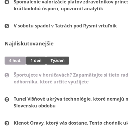
Spomalenie valorizácie platov zdravotníkov prines
krátkodobú úsporu, upozornil analytik
V sobotu spadol v Tatrách pod Rysmi vrtuľník
Najdiskutovanejšie
4 hod.
1 deň
Týždeň
Športujete v horúčavách? Zapamätajte si tieto ra
odborníka, ktoré určite využijete
Tunel Višňové ukrýva technológie, ktoré nemajú 
Slovensku obdobu
Klenot Oravy, ktorý vás dostane. Tento chodník u