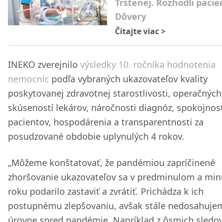
Trstenej. Rozhodli pacie
Dôvery
Čítajte viac
>
INEKO zverejnilo
výsledky 10. ročníka hodnotenia
nemocníc
podľa vybraných ukazovateľov kvality
poskytovanej zdravotnej starostlivosti, operačných
skúseností lekárov, náročnosti diagnóz, spokojnos
pacientov, hospodárenia a transparentnosti za
posudzované obdobie uplynulých 4 rokov.
„Môžeme konštatovať, že pandémiou zapríčinené
zhoršovanie ukazovateľov sa v predminulom a mi
roku podarilo zastaviť a zvrátiť. Prichádza k ich
postupnému zlepšovaniu, avšak stále nedosahuje
úrovne spred pandémie. Napríklad z ôsmich sledo