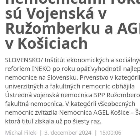
sú Vojenská v
Ružomberku a AG
v Košiciach
SLOVENSKO/ Inštitút ekonomických a sociálny
reforiem INEKO po roku opäť vyhodnotil najlep
nemocnice na Slovensku. Prvenstvo v kategóri
univerzitných a fakultných nemocníc obhájila
Ústredná vojenská nemocnica SPP Ružombero
fakultná nemocnica. V kategórii všeobecných
nemocníc zvíťazila Nemocnica AGEL Košice – Š
ktorá titul získala už po šiesty raz.
Michal Filek
|
3. december 2024
|
15:00:06