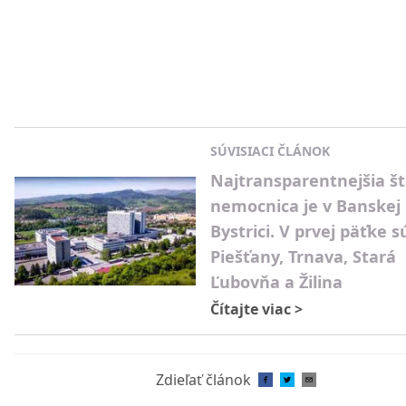
SÚVISIACI ČLÁNOK
Najtransparentnejšia š
nemocnica je v Banskej
Bystrici. V prvej päťke s
Piešťany, Trnava, Stará
Ľubovňa a Žilina
Čítajte viac
>
Zdieľať článok