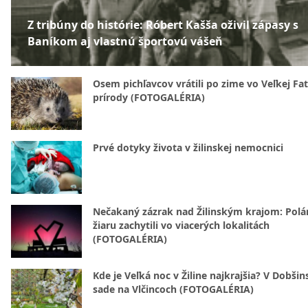
Z tribúny do histórie: Róbert Kašša oživil zápasy s
Baníkom aj vlastnú športovú vášeň
Osem pichľavcov vrátili po zime vo Veľkej Fa
prírody (FOTOGALÉRIA)
Prvé dotyky života v žilinskej nemocnici
Nečakaný zázrak nad Žilinským krajom: Polá
žiaru zachytili vo viacerých lokalitách
(FOTOGALÉRIA)
Kde je Veľká noc v Žiline najkrajšia? V Dobši
sade na Vlčincoch (FOTOGALÉRIA)