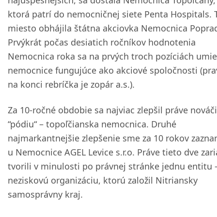
najúspešnejších, sa dostala Nemocnica Topoľčany, a
ktorá patrí do nemocničnej siete Penta Hospitals. T
miesto obhájila štátna akciovka Nemocnica Poprad,
Prvýkrát počas desiatich ročníkov hodnotenia
Nemocnica roka sa na prvých troch pozíciách umies
nemocnice fungujúce ako akciové spoločnosti (pra
na konci rebríčka je zopár a.s.).
Za 10-ročné obdobie sa najviac zlepšil práve nováč
“pódiu“ – topoľčianska nemocnica. Druhé
najmarkantnejšie zlepšenie sme za 10 rokov zazna
u Nemocnice AGEL Levice s.r.o. Práve tieto dve zar
tvorili v minulosti po právnej stránke jednu entitu 
neziskovú organizáciu, ktorú založil Nitriansky
samosprávny kraj.