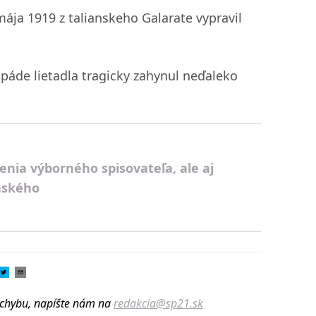
mája 1919 z talianskeho Galarate vypravil
 páde lietadla tragicky zahynul neďaleko
enia výborného spisovateľa, ale aj
onského
u chybu, napíšte nám na
redakcia@sp21.sk