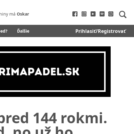
niny má
Oskar
Prihlasiť/Registrovať
bed?
Ďalšie
 pred 144 rokmi.
d, no už ho