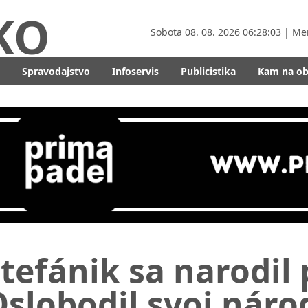
KO
Sobota
08. 08. 2026 06:28:05
| Me
Spravodajstvo
Infoservis
Publicistika
Kam na o
tefánik sa narodil
slobodil svoj náro