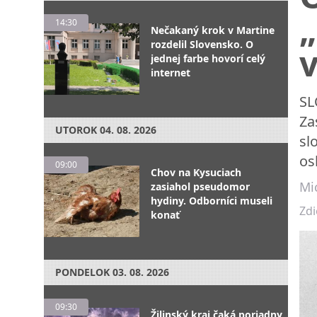
„
14:30
Nečakaný krok v Martine
rozdelil Slovensko. O
v
jednej farbe hovorí celý
internet
SL
Za
UTOROK
04. 08. 2026
sl
os
09:00
Chov na Kysuciach
Mic
zasiahol pseudomor
hydiny. Odborníci museli
Zdi
konať
PONDELOK
03. 08. 2026
09:30
Žilinský kraj čaká poriadny