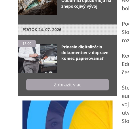
Ako
Odborníci upozorňujú na
znepokojivý vývoj
bol
Po
PIATOK
24. 07. 2026
Sl
ro
13:00
Prinesie digitalizácia
dokumentov v doprave
Ke
koniec papierovania?
Ed
če
Zobraziť viac
Št
eu
vo
ut
Sl