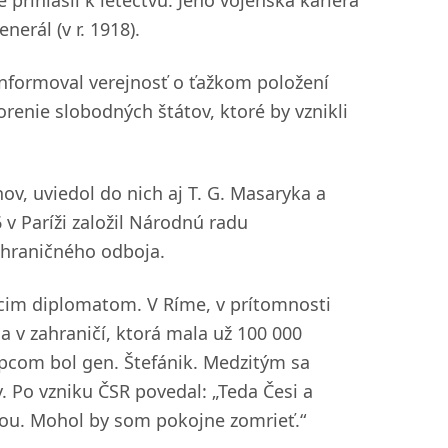
 prihlásil k letectvu. Jeho vojenská kariéra
nerál (v r. 1918).
informoval verejnosť o ťažkom položení
renie slobodných štátov, ktoré by vznikli
ov, uviedol do nich aj T. G. Masaryka a
v Paríži založil Národnú radu
ahraničného odboja.
úcim diplomatom. V Ríme, v prítomnosti
a v zahraničí, ktorá mala už 100 000
tupcom bol gen. Štefánik. Medzitým sa
y. Po vzniku ČSR povedal: „Teda Česi a
ou. Mohol by som pokojne zomrieť.“