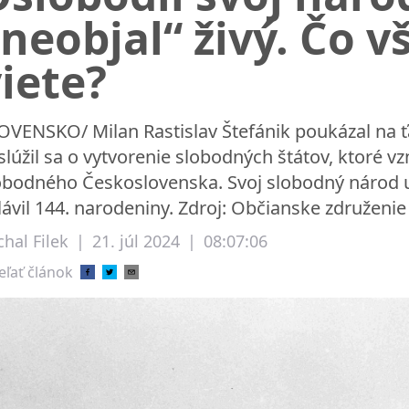
neobjal“ živý. Čo 
iete?
OVENSKO/ Milan Rastislav Štefánik poukázal na ť
slúžil sa o vytvorenie slobodných štátov, ktoré
obodného Československa. Svoj slobodný národ už
lávil 144. narodeniny. Zdroj: Občianske združenie
hal Filek
|
21. júl 2024
|
08:07:06
eľať článok