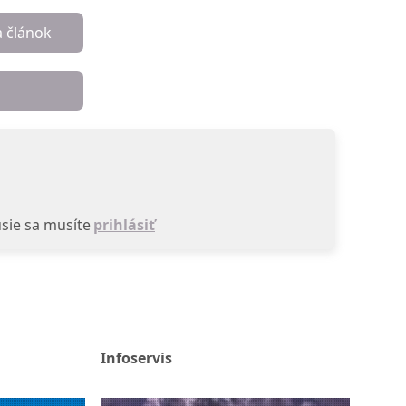
a článok
sie sa musíte
prihlásiť
Infoservis