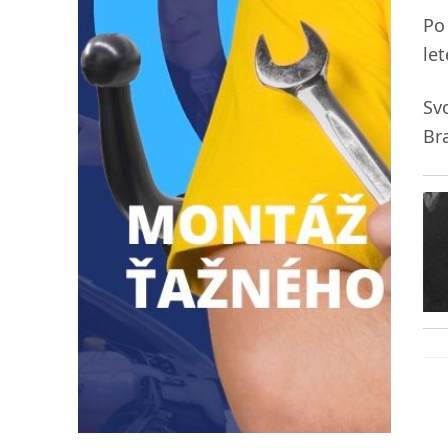
Po
let
Sv
Bra