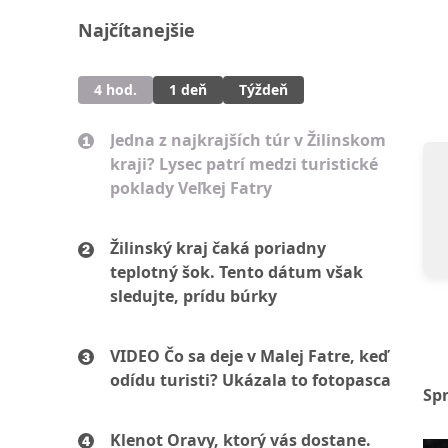
Najčítanejšie
4 hod.
1 deň
Týždeň
Jedna z najkrajších túr v Žilinskom
kraji? Lysec patrí medzi turistické
poklady Veľkej Fatry
Žilinský kraj čaká poriadny
teplotný šok. Tento dátum však
sledujte, prídu búrky
VIDEO Čo sa deje v Malej Fatre, keď
odídu turisti? Ukázala to fotopasca
Sp
Klenot Oravy, ktorý vás dostane.