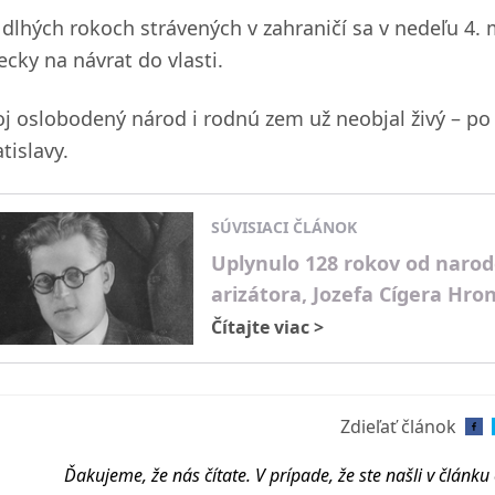
 dlhých rokoch strávených v zahraničí sa v nedeľu 4. 
ecky na návrat do vlasti.
oj oslobodený národ i rodnú zem už neobjal živý – po
tislavy.
SÚVISIACI ČLÁNOK
Uplynulo 128 rokov od narod
arizátora, Jozefa Cígera Hr
Čítajte viac
>
Zdieľať článok
Ďakujeme, že nás čítate. V prípade, že ste našli v článk