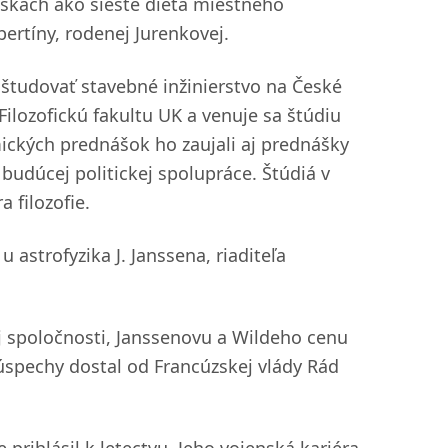
riskách ako šieste dieťa miestneho
bertíny, rodenej Jurenkovej.
y študovať stavebné inžinierstvo na České
ilozofickú fakultu UK a venuje sa štúdiu
ckých prednášok ho zaujali aj prednášky
ch budúcej politickej spolupráce. Štúdiá v
 filozofie.
u astrofyzika J. Janssena, riaditeľa
j spoločnosti, Janssenovu a Wildeho cenu
úspechy dostal od Francúzskej vlády Rád