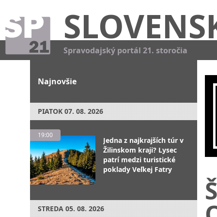
SLOVENS
Spravodajský portál 21. storočia
Najnovšie
PIATOK
07. 08. 2026
19:00
Jedna z najkrajších túr v
Žilinskom kraji? Lysec
patrí medzi turistické
poklady Veľkej Fatry
Š
O
STREDA
05. 08. 2026