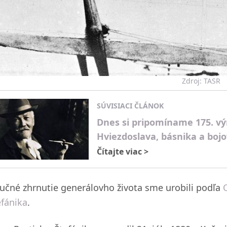
Zdroj: TASR
SÚVISIACI ČLÁNOK
Dnes si pripomíname 175. vý
Hviezdoslava, básnika a boj
Čítajte viac
>
ručné zhrnutie generálovho života sme urobili podľa
efánika
.