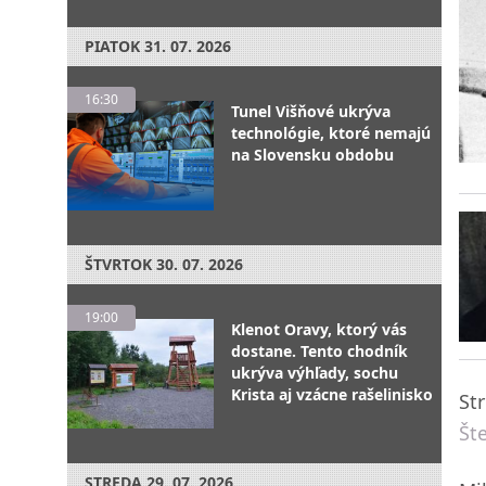
PIATOK
31. 07. 2026
16:30
Tunel Višňové ukrýva
technológie, ktoré nemajú
na Slovensku obdobu
ŠTVRTOK
30. 07. 2026
19:00
Klenot Oravy, ktorý vás
dostane. Tento chodník
ukrýva výhľady, sochu
Krista aj vzácne rašelinisko
St
Št
STREDA
29. 07. 2026