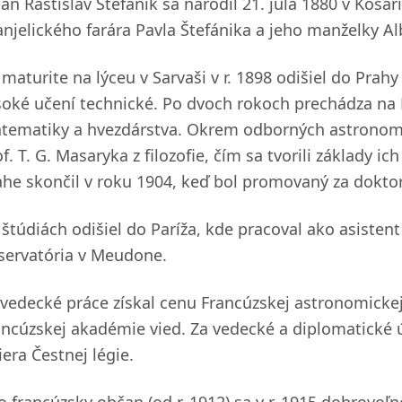
lan Rastislav Štefánik sa narodil 21. júla 1880 v Koša
anjelického farára Pavla Štefánika a jeho manželky Al
 maturite na lýceu v Sarvaši v r. 1898 odišiel do Prah
soké učení technické. Po dvoch rokoch prechádza na F
tematiky a hvezdárstva. Okrem odborných astronomi
f. T. G. Masaryka z filozofie, čím sa tvorili základy i
ahe skončil v roku 1904, keď bol promovaný za doktora
štúdiách odišiel do Paríža, kde pracoval ako asistent 
servatória v Meudone.
 vedecké práce získal cenu Francúzskej astronomicke
ancúzskej akadémie vied. Za vedecké a diplomatické 
iera Čestnej légie.