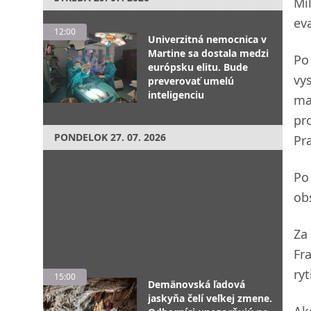
Mi
ev
12:00
Univerzitná nemocnica v
Martine sa dostala medzi
Po
európsku elitu. Bude
vy
preverovať umelú
inteligenciu
ma
pro
PONDELOK
27. 07. 2026
Pr
Po 
ob
Za
Fr
ryt
15:00
Demänovská ľadová
jaskyňa čelí veľkej zmene.