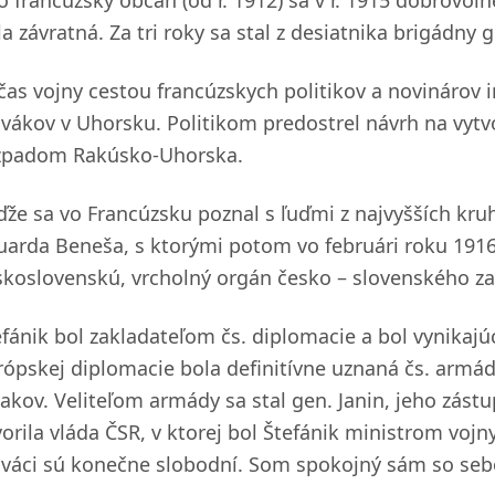
 francúzsky občan (od r. 1912) sa v r. 1915 dobrovoľne
a závratná. Za tri roky sa stal z desiatnika brigádny ge
čas vojny cestou francúzskych politikov a novinárov 
ovákov v Uhorsku. Politikom predostrel návrh na vytvo
zpadom Rakúsko-Uhorska.
ďže sa vo Francúzsku poznal s ľuďmi z najvyšších kruh
uarda Beneša, s ktorými potom vo februári roku 1916 
skoslovenskú, vrcholný orgán česko – slovenského z
efánik bol zakladateľom čs. diplomacie a bol vynikaj
rópskej diplomacie bola definitívne uznaná čs. armád
jakov. Veliteľom armády sa stal gen. Janin, jeho zás
vorila vláda ČSR, v ktorej bol Štefánik ministrom vojn
ováci sú konečne slobodní. Som spokojný sám so seb