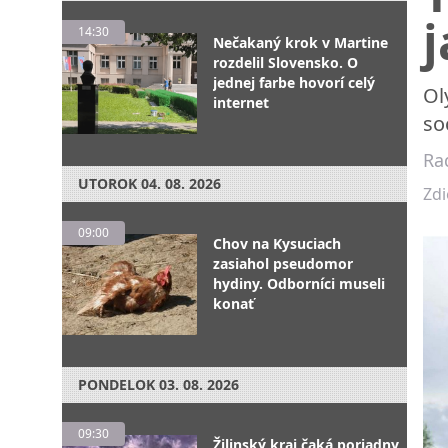
14:30
Nečakaný krok v Martine
rozdelil Slovensko. O
jednej farbe hovorí celý
Ol
internet
so
Ra
UTOROK
04. 08. 2026
Zdi
09:00
Chov na Kysuciach
zasiahol pseudomor
hydiny. Odborníci museli
konať
PONDELOK
03. 08. 2026
09:30
Žilinský kraj čaká poriadny