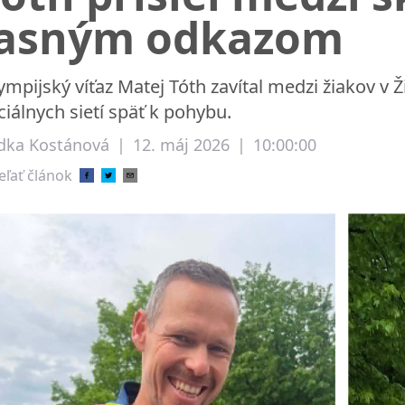
jasným odkazom
ympijský víťaz Matej Tóth zavítal medzi žiakov v Ž
ciálnych sietí späť k pohybu.
dka Kostánová
|
12. máj 2026
|
10:00:00
eľať článok