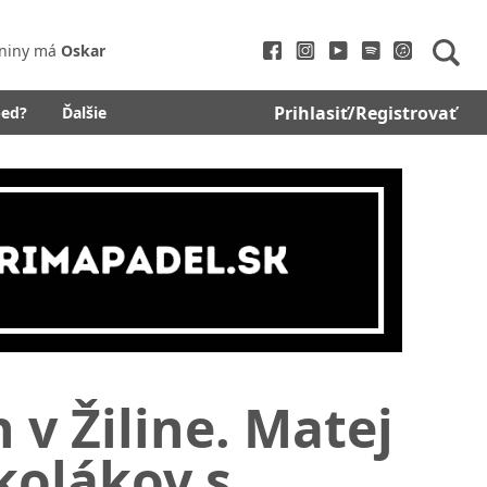
niny má
Oskar
Prihlasiť/Registrovať
bed?
Ďalšie
v Žiline. Matej
školákov s