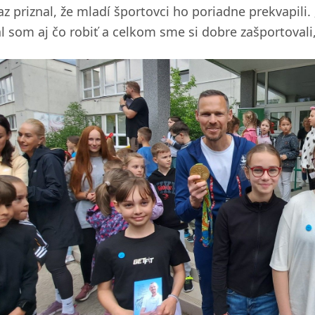
az priznal, že mladí športovci ho poriadne prekvapili.
l som aj čo robiť a celkom sme si dobre zašportovali,