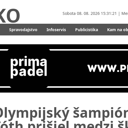
KO
Sobota
08. 08. 2026 15:31:22
| Me
Spravodajstvo
Infoservis
Publicistika
Kam na o
lympijský šampión 
óth prišiel medzi 