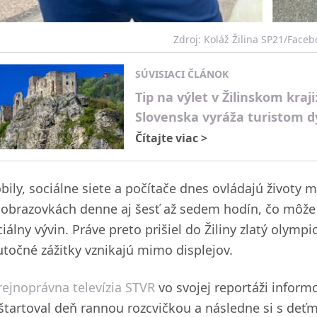
Zdroj: Koláž Žilina SP21/Face
SÚVISIACI ČLÁNOK
Tip na výlet v Žilinskom kraj
Slovenska vyráža turistom d
Čítajte viac
>
bily, sociálne siete a počítače dnes ovládajú životy 
 obrazovkách denne aj šesť až sedem hodín, čo môže n
iálny vývin. Práve preto prišiel do Žiliny zlatý olymp
utočné zážitky vznikajú mimo displejov.
rejnoprávna televízia STVR
vo svojej reportáži informo
štartoval deň rannou rozcvičkou a následne si s deťm