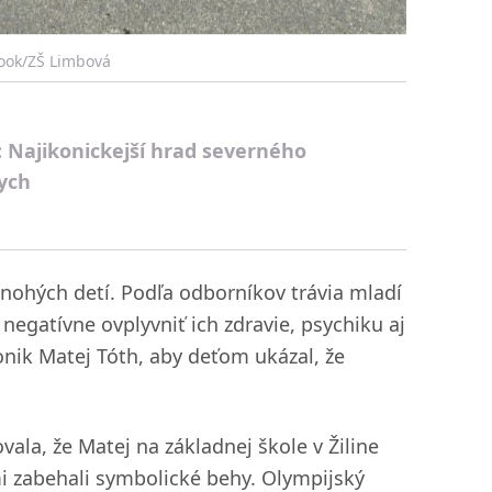
book/ZŠ Limbová
i: Najikonickejší hrad severného
ych
mnohých detí. Podľa odborníkov trávia mladí
egatívne ovplyvniť ich zdravie, psychiku aj
ionik Matej Tóth, aby deťom ukázal, že
vala, že Matej na základnej škole v Žiline
i zabehali symbolické behy. Olympijský