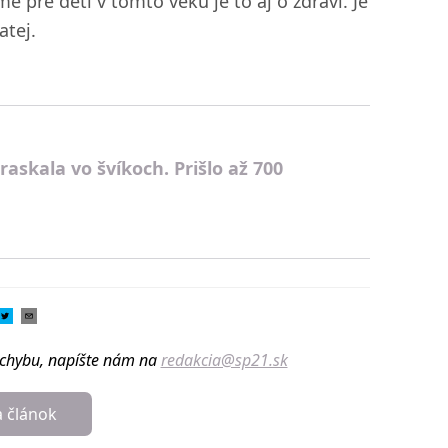
 pre deti v tomto veku je to aj o zdraví. Je
atej.
askala vo švíkoch. Prišlo až 700
u chybu, napíšte nám na
redakcia@sp21.sk
a článok