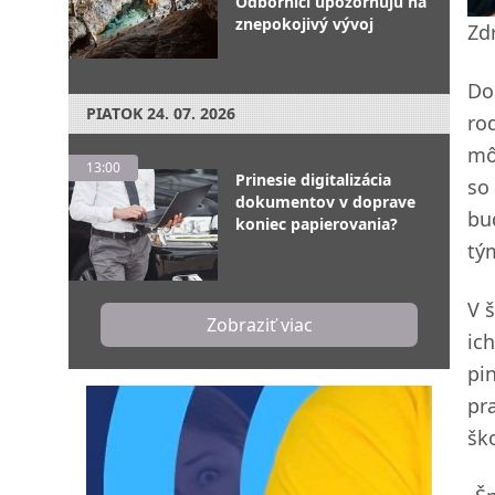
Odborníci upozorňujú na
znepokojivý vývoj
Zd
Do 
PIATOK
24. 07. 2026
ro
mô
13:00
Prinesie digitalizácia
so
dokumentov v doprave
bu
koniec papierovania?
tý
V 
Zobraziť viac
ic
pi
pr
šk