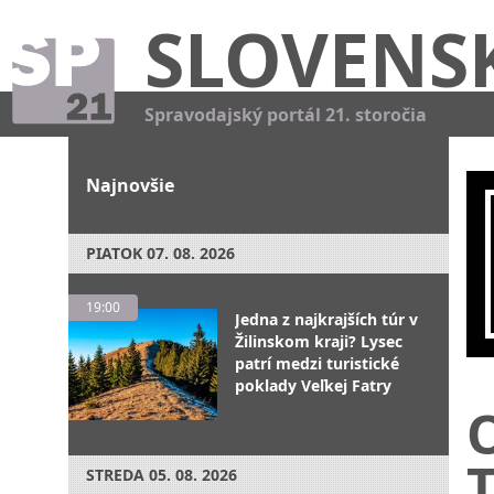
SLOVENS
Spravodajský portál 21. storočia
Najnovšie
PIATOK
07. 08. 2026
19:00
Jedna z najkrajších túr v
Žilinskom kraji? Lysec
patrí medzi turistické
poklady Veľkej Fatry
O
T
STREDA
05. 08. 2026