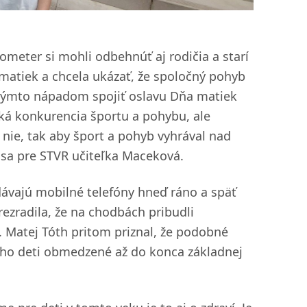
lometer si mohli odbehnúť aj rodičia a starí
 matiek a chcela ukázať, že spoločný pohyb
 týmto nápadom spojiť oslavu Dňa matiek
ľká konkurencia športu a pohybu, ale
 nie, tak aby šport a pohyb vyhrával nad
 sa pre STVR učiteľka Maceková.
vzdávajú mobilné telefóny hneď ráno a späť
rezradila, že na chodbách pribudli
e. Matej Tóth pritom priznal, že podobné
 jeho deti obmedzené až do konca základnej