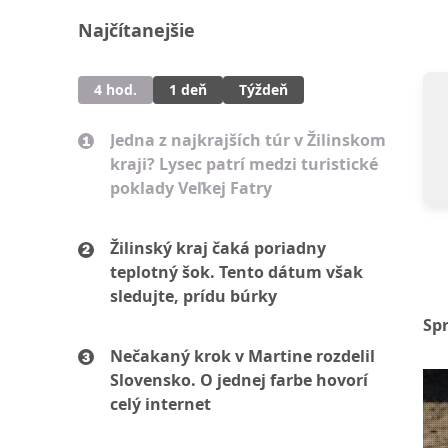
Najčítanejšie
4 hod.
1 deň
Týždeň
Jedna z najkrajších túr v Žilinskom
kraji? Lysec patrí medzi turistické
poklady Veľkej Fatry
Žilinský kraj čaká poriadny
teplotný šok. Tento dátum však
sledujte, prídu búrky
Sp
Nečakaný krok v Martine rozdelil
Slovensko. O jednej farbe hovorí
celý internet