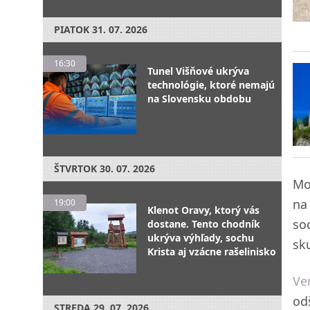
PIATOK
31. 07. 2026
16:30
Tunel Višňové ukrýva
technológie, ktoré nemajú
na Slovensku obdobu
ŠTVRTOK
30. 07. 2026
Mo
na
19:00
Klenot Oravy, ktorý vás
soc
dostane. Tento chodník
ukrýva výhľady, sochu
sk
Krista aj vzácne rašelinisko
Ve
od
STREDA
29. 07. 2026