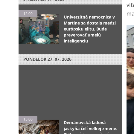
víť
ma
12:00
Univerzitná nemocnica v
Martine sa dostala medzi
európsku elitu. Bude
preverovať umelú
inteligenciu
PONDELOK
27. 07. 2026
15:00
Demänovská ľadová
jaskyňa čelí veľkej zmene.