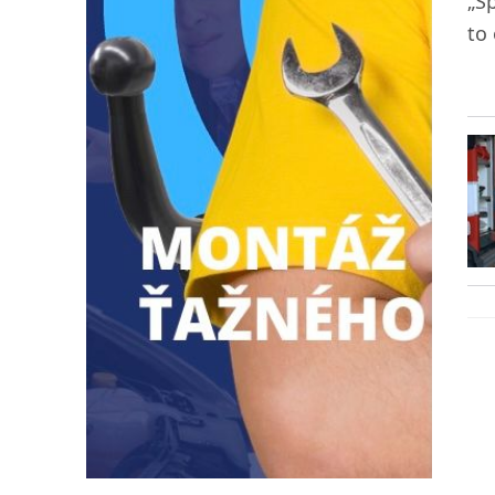
„Š
to