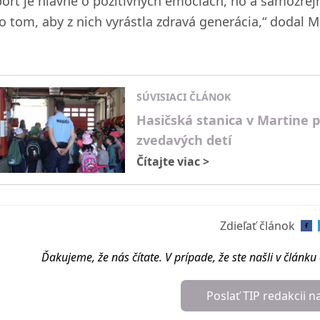
port je hlavne o pozitívnych emóciách, no a samozrejme
 o tom, aby z nich vyrástla zdravá generácia,“ dodal M
SÚVISIACI ČLÁNOK
Hasičská stanica v Martine pr
zvedavých detí
Čítajte viac
>
Zdieľať článok
Ďakujeme, že nás čítate. V prípade, že ste našli v článk
Poslať TIP redakcii n