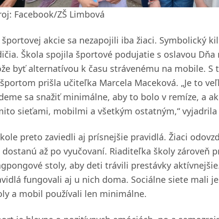
roj: Facebook/ZŠ Limbová
športovej akcie sa nezapojili iba žiaci. Symbolický ki
dičia. Škola spojila športové podujatie s oslavou Dňa
že byť alternatívou k času strávenému na mobile. S
 športom prišla učiteľka Marcela Maceková. „Je to ve
deme sa snažiť minimálne, aby to bolo v remíze, a ak
mito sieťami, mobilmi a všetkým ostatným,“ vyjadrila
škole preto zaviedli aj prísnejšie pravidlá. Žiaci odo
h dostanú až po vyučovaní. Riaditeľka školy zároveň p
ngpongové stoly, aby deti trávili prestávky aktívnejši
avidlá fungovali aj u nich doma. Sociálne siete mali
oly a mobil používali len minimálne.