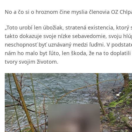
No a čo si o hroznom čine myslia členovia OZ Chlp
„Toto urobí len úbožiak, stratená existencia, ktorý 
takto dokazuje svoje nízke sebavedomie, svoju hlú
neschopnosť byť uznávaný medzi ľuďmi. V podstat
nám ho malo byt ľúto, len škoda, že na to doplatili 
tvory svojim životom.