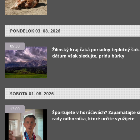
PONDELOK
03. 08. 2026
09:30
Žilinský kraj čaká poriadny teplotný šok
dátum však sledujte, prídu búrky
SOBOTA
01. 08. 2026
13:00
Športujete v horúčavách? Zapamätajte si
rady odborníka, ktoré určite využijete