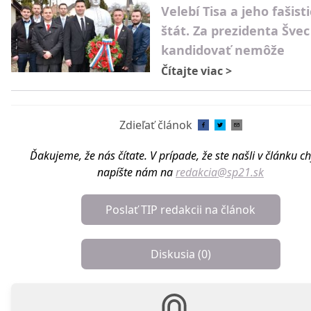
Velebí Tisa a jeho fašist
štát. Za prezidenta Švec
kandidovať nemôže
Čítajte viac
>
Zdieľať článok
Ďakujeme, že nás čítate. V prípade, že ste našli v článku c
napíšte nám na
redakcia@sp21.sk
Poslať TIP redakcii na článok
Diskusia (
0
)