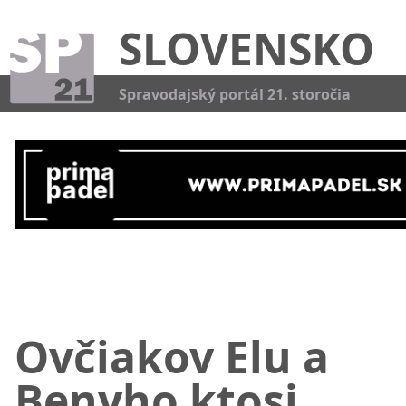
SLOVENSKO
Kat
Spravodajský portál 21. storočia
Ovčiakov Elu a
Benyho ktosi