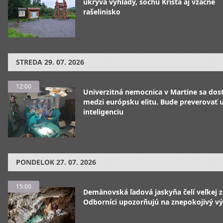
ukrýva výhľady, sochu Krista aj vzácne
rašelinisko
STREDA
29. 07. 2026
12:00
Univerzitná nemocnica v Martine sa dos
medzi európsku elitu. Bude preverovať
inteligenciu
PONDELOK
27. 07. 2026
15:00
Demänovská ľadová jaskyňa čelí veľkej 
Odborníci upozorňujú na znepokojivý vý