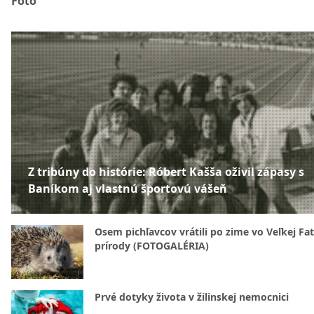
Foto
Z tribúny do histórie: Róbert Kašša oživil zápasy s
Baníkom aj vlastnú športovú vášeň
Osem pichľavcov vrátili po zime vo Veľkej Fa
prírody (FOTOGALÉRIA)
Prvé dotyky života v žilinskej nemocnici