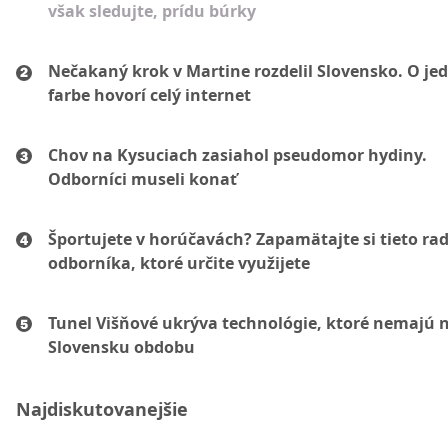
však sledujte, prídu búrky
Nečakaný krok v Martine rozdelil Slovensko. O je
farbe hovorí celý internet
Chov na Kysuciach zasiahol pseudomor hydiny.
Odborníci museli konať
Športujete v horúčavách? Zapamätajte si tieto ra
odborníka, ktoré určite využijete
Tunel Višňové ukrýva technológie, ktoré nemajú 
Slovensku obdobu
Najdiskutovanejšie