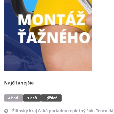
Najčítanejšie
4 hod.
1 deň
Týždeň
Žilinský kraj čaká poriadny teplotný šok. Tento d