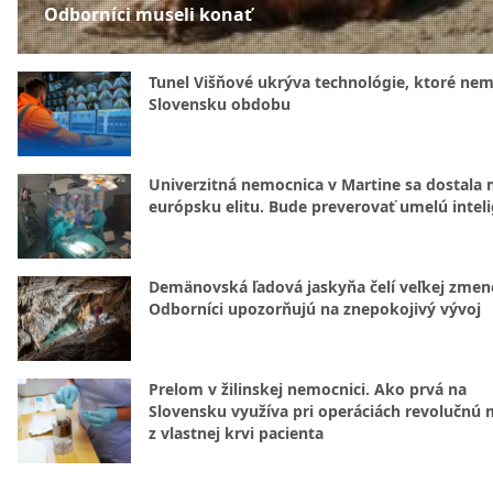
Odborníci museli konať
Tunel Višňové ukrýva technológie, ktoré nem
Slovensku obdobu
Univerzitná nemocnica v Martine sa dostala 
európsku elitu. Bude preverovať umelú intel
Demänovská ľadová jaskyňa čelí veľkej zmen
Odborníci upozorňujú na znepokojivý vývoj
Prelom v žilinskej nemocnici. Ako prvá na
Slovensku využíva pri operáciách revolučnú
z vlastnej krvi pacienta