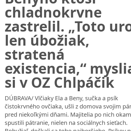
chladnokrvne
zastrelil. „Toto ur
len úbožiak,
stratená
existencia,“ mysli
si v OZ Chlpáčik
DÚBRAVA/ Vlčiaky Ela a Beny, sučka a psík
čistokrvného ovčiaka, ušli z domova svojim p
pred niekoľkými dňami. Majitelia po nich okam
spustili pátranie, nielen na sociálnych sieťach.
Bohužiaľ, dočkali sa toho najhoršieho. Psíkov n