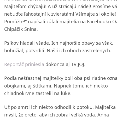
Majiteľom chýbajú! A už strácajú nádej! Prosíme vá
nebuďte ľahostajní k zvieratám! Všímajte si okolie!
Pomôžte!“ napísali zúfalí majitelia na Facebooku O
Chlpáčik Snina.
Psíkov hľadali všade. Ich najhoršie obavy sa však,
bohužiaľ, potvrdili. Našli ich oboch zastrelených.
Reportáž priniesla
dokonca aj TV JOJ.
Podľa nešťastnej majiteľky boli oba psi riadne ozn
obojkami, aj štítkami. Napriek tomu ich niekto
chladnokrvne zastrelil na lúke.
Už po smrti ich niekto odhodil k potoku. Majiteľka 
myslí, že preto, aby ich zobral veľká voda. Anna