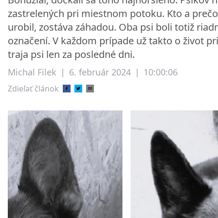
zastrelených pri miestnom potoku. Kto a prečo
urobil, zostáva záhadou. Oba psi boli totiž riad
označení. V každom prípade už takto o život pri
traja psi len za posledné dni.
Michal Filek
|
6. február 2024
|
10:00:06
Zdieľať článok