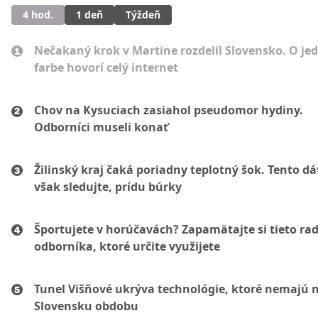
4 hod.
1 deň
Týždeň
Nečakaný krok v Martine rozdelil Slovensko. O je
farbe hovorí celý internet
Chov na Kysuciach zasiahol pseudomor hydiny.
Odborníci museli konať
Žilinský kraj čaká poriadny teplotný šok. Tento d
však sledujte, prídu búrky
Športujete v horúčavách? Zapamätajte si tieto ra
odborníka, ktoré určite využijete
Tunel Višňové ukrýva technológie, ktoré nemajú 
Slovensku obdobu