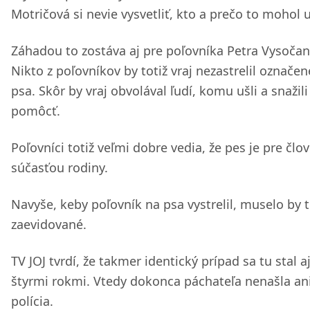
Motričová si nevie vysvetliť, kto a prečo to mohol u
Záhadou to zostáva aj pre poľovníka Petra Vysoča
Nikto z poľovníkov by totiž vraj nezastrelil označe
psa. Skôr by vraj obvolával ľudí, komu ušli a snažili
pomôcť.
Poľovníci totiž veľmi dobre vedia, že pes je pre člo
súčasťou rodiny.
Navyše, keby poľovník na psa vystrelil, muselo by t
zaevidované.
TV JOJ tvrdí, že takmer identický prípad sa tu stal a
štyrmi rokmi. Vtedy dokonca páchateľa nenašla an
polícia.