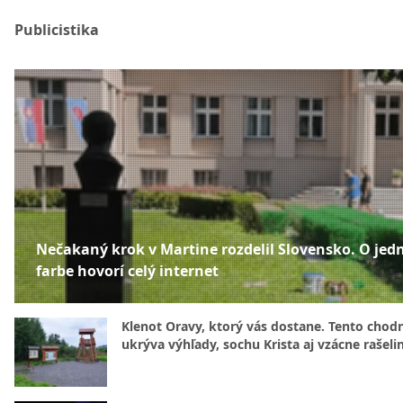
Publicistika
Nečakaný krok v Martine rozdelil Slovensko. O jed
farbe hovorí celý internet
Klenot Oravy, ktorý vás dostane. Tento chod
ukrýva výhľady, sochu Krista aj vzácne rašeli