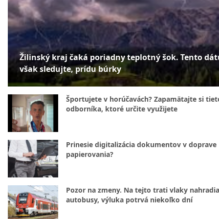
Žilinský kraj čaká poriadny teplotný šok. Tento dá
však sledujte, prídu búrky
Športujete v horúčavách? Zapamätajte si tiet
odborníka, ktoré určite využijete
Prinesie digitalizácia dokumentov v doprave
papierovania?
Pozor na zmeny. Na tejto trati vlaky nahradi
autobusy, výluka potrvá niekoľko dní