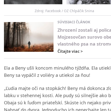
Zdroj: Facebook / OZ Chlpáčik Snina
SÚVISIACI ČLÁNOK
Zhrození zostali aj polica
Mojzesovčan surovo obe
vlastného psa na strom
Čítajte viac
>
Ela a Beny ušli koncom minulého týždňa. Ela utiekl
Beny sa vypáčil z voliéry a utiekol za ňou!
„Ľudia majte oči na stopkách! Beny má dokonca z
labku v stehennej kosti. Ale pudy sú silnejšie ako b
Obaja sú k ľuďom priateľskí. Skúste ich nejako priv
Nahnať do dvora. Jednoducho ich nenechajte len t